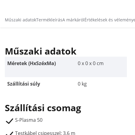
Műszaki adatok
Termékleírás
A márkáról
Értékelések és vélemény
Műszaki adatok
Méretek (HxSzéxMa)
0 x 0 x 0 cm
Szállítási súly
0 kg
Szállítási csomag
S-Plasma 50
Testkábel csipesszel: 3,6 m