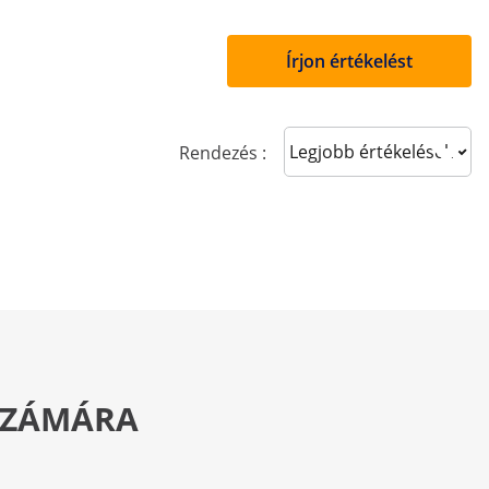
Írjon értékelést
Sort reviews
Rendezés :
 SZÁMÁRA