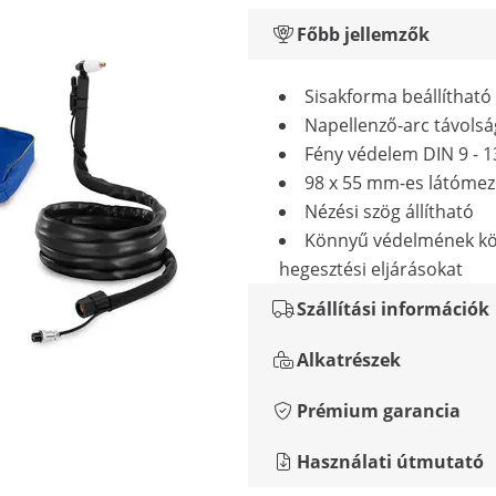
Főbb jellemzők
Sisakforma beállítható
Napellenző-arc távolság
Fény védelem DIN 9 - 1
98 x 55 mm-es látóme
Nézési szög állítható
Könnyű védelmének k
hegesztési eljárásokat
Szállítási információk
Alkatrészek
Prémium garancia
Használati útmutató