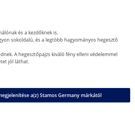
nálónak és a kezdőknek is.
agyon sokoldalú, és a legtöbb hagyományos hegesztő
nek. A hegesztőpajzs kiváló fény elleni védelemmel
t jól láthat.
egjelenítése a(z) Stamos Germany márkától