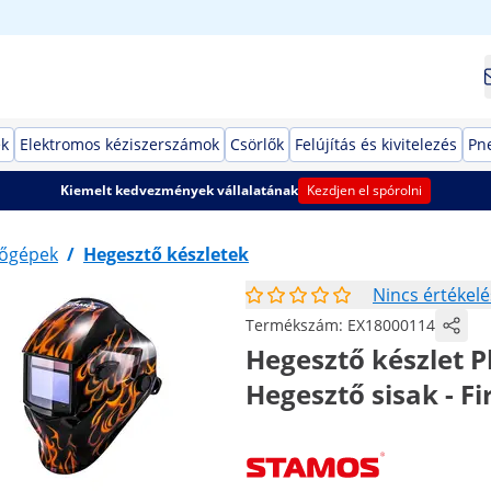
ek
Elektromos kéziszerszámok
Csörlők
Felújítás és kivitelezés
Pn
Kiemelt kedvezmények vállalatának
Kezdjen el spórolni
őgépek
/
Hegesztő készletek
Nincs értékelé
Termékszám:
EX18000114
Hegesztő készlet P
Hegesztő sisak - F