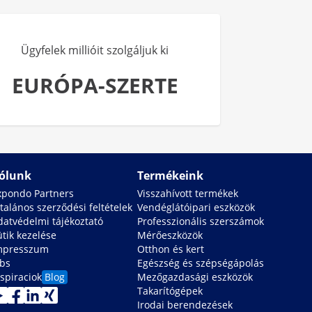
Ügyfelek millióit szolgáljuk ki
EURÓPA-SZERTE
ólunk
Termékeink
xpondo Partners
Visszahívott termékek
talános szerződési feltételek
Vendéglátóipari eszközök
datvédelmi tájékoztató
Professzionális szerszámok
ütik kezelése
Mérőeszközök
mpresszum
Otthon és kert
obs
Egészség és szépségápolás
spiraciok
Blog
Mezőgazdasági eszközök
Takarítógépek
Irodai berendezések