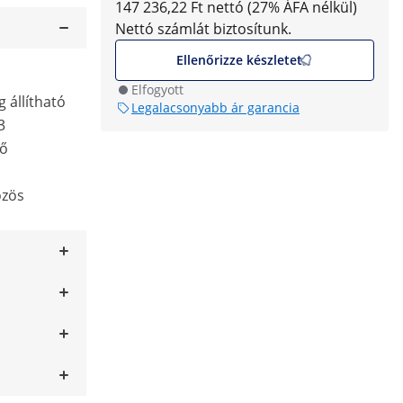
147 236,22 Ft nettó (27% ÁFA nélkül)
Nettó számlát biztosítunk.
Ellenőrizze készletet
Elfogyott
 állítható
Legalacsonyabb ár garancia
3
ző
özös