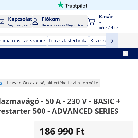
Kosár
Kapcsolat
Fiókom
A
Segítség kell?
Bejelentkezés/Regisztráció
pénztárhoz
eumatikus szerszámok
Forrasztástechnika
Kézi szerszámok
Gyár
s
Legyen Ön az első, aki értékeli ezt a terméket
lazmavágó - 50 A - 230 V - BASIC +
irestarter 500 - ADVANCED SERIES
186 990 Ft