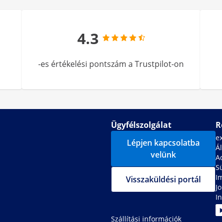
4.3
-es értékelési pontszám a Trustpilot-on
Ügyfélszolgálat
R
e
Lépjen kapcsolatba
Ál
velünk
A
S
I
Visszaküldési portál
J
In
Szállítási információk