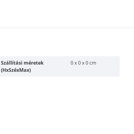
Szállítási méretek
0 x 0 x 0 cm
(HxSzéxMax)