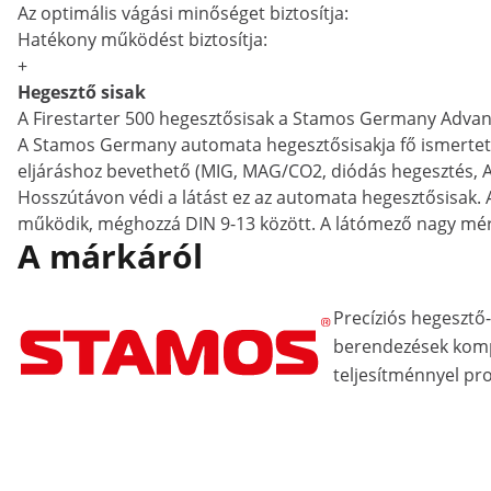
Az optimális vágási minőséget biztosítja:
Hatékony működést biztosítja:
+
Hegesztő sisak
A Firestarter 500 hegesztősisak a Stamos Germany Advance
A Stamos Germany automata hegesztősisakja fő ismertető
eljáráshoz bevethető (MIG, MAG/CO2, diódás hegesztés, 
Hosszútávon védi a látást ez az automata hegesztősisak
működik, méghozzá DIN 9-13 között. A látómező nagy mére
A márkáról
Precíziós hegeszt
berendezések kom
teljesítménnyel pr