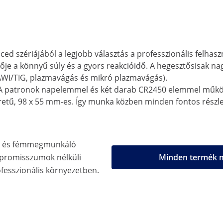
d szériájából a legjobb választás a professzionális felhasz
je a könnyű súly és a gyors reakcióidő. A hegesztősisak n
AWI/TIG, plazmavágás és mikró plazmavágás).
. A patronok napelemmel és két darab CR2450 elemmel működ
tű, 98 x 55 mm-es. Így munka közben minden fontos részlete
ő- és fémmegmunkáló
promisszumok nélküli
Minden termék m
ofesszionális környezetben.