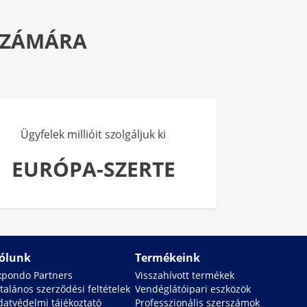
 SZÁMÁRA
Ügyfelek millióit szolgáljuk ki
EURÓPA-SZERTE
ólunk
Termékeink
xpondo Partners
Visszahívott termékek
talános szerződési feltételek
Vendéglátóipari eszközök
datvédelmi tájékoztató
Professzionális szerszámok