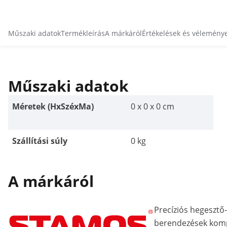
Műszaki adatok
Termékleírás
A márkáról
Értékelések és vélemény
Műszaki adatok
Méretek (HxSzéxMa)
0 x 0 x 0 cm
Szállítási súly
0 kg
A márkáról
Precíziós hegeszt
berendezések kom