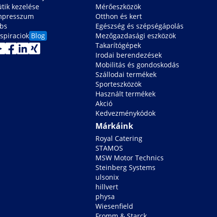
ütik kezelése
Mérőeszközök
mpresszum
Otthon és kert
obs
Egészség és szépségápolás
spiraciok
Blog
Mezőgazdasági eszközök
Takarítógépek
Irodai berendezések
Mobilitás és gondoskodás
Szállodai termékek
Sporteszközök
Használt termékek
Akció
Kedvezménykódok
Márkáink
Royal Catering
STAMOS
MSW Motor Technics
Steinberg Systems
ulsonix
hillvert
physa
Wiesenfield
Fromm & Starck