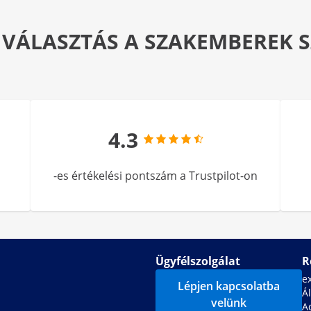
 VÁLASZTÁS A SZAKEMBEREK
4.3
-es értékelési pontszám a Trustpilot-on
Ügyfélszolgálat
R
e
Lépjen kapcsolatba
Ál
velünk
A