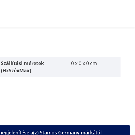
Szállítási méretek
0 x 0 x 0 cm
(HxSzéxMax)
egjelenítése a(z) Stamos Germany márkától