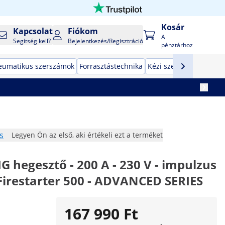
Kosár
Kapcsolat
Fiókom
A
Segítség kell?
Bejelentkezés/Regisztráció
pénztárhoz
eumatikus szerszámok
Forrasztástechnika
Kézi szerszámok
Gyár
s
Legyen Ön az első, aki értékeli ezt a terméket
G hegesztő - 200 A - 230 V - impulzus
 Firestarter 500 - ADVANCED SERIES
167 990 Ft