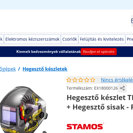
ek
Elektromos kéziszerszámok
Csörlők
Felújítás és kivitelezés
Pn
Kiemelt kedvezmények vállalatának
Kezdjen el spórolni
őgépek
/
Hegesztő készletek
Nincs értékelé
Termékszám:
EX18000126
Hegesztő készlet TI
+ Hegesztő sisak -