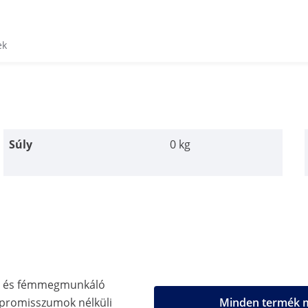
ek
Súly
0 kg
ő- és fémmegmunkáló
promisszumok nélküli
Minden termék m