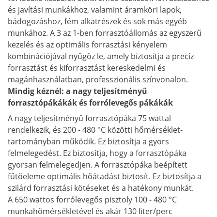
és javítási munkákhoz, valamint áramköri lapok,
bádogozáshoz, fém alkatrészek és sok más egyéb
munkához. A 3 az 1-ben forrasztóállomás az egyszerű
kezelés és az optimális forrasztási kényelem
kombinációjával nyűgöz le, amely biztosítja a precíz
forrasztást és kiforrasztást kereskedelmi és
magánhasználatban, professzionális színvonalon.
Mindig kéznél: a nagy teljesítményű
forrasztópákákák és forrólevegős pákákák
A nagy teljesítményű forrasztópáka 75 wattal
rendelkezik, és 200 - 480 °C közötti hőmérséklet-
tartományban működik. Ez biztosítja a gyors
felmelegedést. Ez biztosítja, hogy a forrasztópáka
gyorsan felmelegedjen. A forrasztópáka beépített
fűtőeleme optimális hőátadást biztosít. Ez biztosítja a
szilárd forrasztási kötéseket és a hatékony munkát.
A 650 wattos forrólevegős pisztoly 100 - 480 °C
munkahőmérsékletével és akár 130 liter/perc