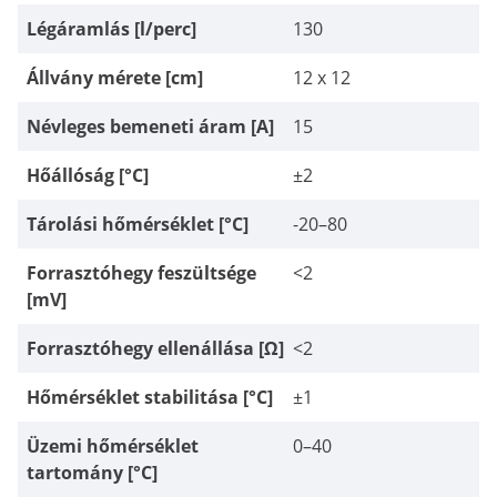
Légáramlás [l/perc]
130
Állvány mérete [cm]
12 x 12
Névleges bemeneti áram [A]
15
Hőállóság [°C]
±2
Tárolási hőmérséklet [°C]
-20–80
Forrasztóhegy feszültsége
<2
[mV]
Forrasztóhegy ellenállása [Ω]
<2
Hőmérséklet stabilitása [°C]
±1
Üzemi hőmérséklet
0–40
tartomány [°C]