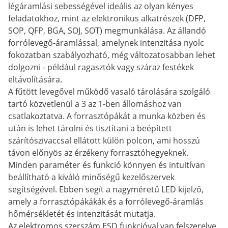
légáramlási sebességével ideális az olyan kényes
feladatokhoz, mint az elektronikus alkatrészek (DFP,
SOP, QFP, BGA, SOJ, SOT) megmunkálása. Az állandó
forrólevegő-áramlással, amelynek intenzitása nyolc
fokozatban szabályozható, még változatosabban lehet
dolgozni - például ragasztók vagy száraz festékek
eltávolítására.
A fűtött levegővel működő vasaló tárolására szolgáló
tartó közvetlenül a 3 az 1-ben állomáshoz van
csatlakoztatva. A forrasztópákát a munka közben és
után is lehet tárolni és tisztítani a beépített
szárítószivaccsal ellátott külön polcon, ami hosszú
távon előnyös az érzékeny forrasztóhegyeknek.
Minden paraméter és funkció könnyen és intuitívan
beállítható a kiváló minőségű kezelőszervek
segítségével. Ebben segít a nagyméretű LED kijelző,
amely a forrasztópákákák és a forrólevegő-áramlás
hőmérsékletét és intenzitását mutatja.
Az elektromos szerszám ESD funkcióval van felszerelve,