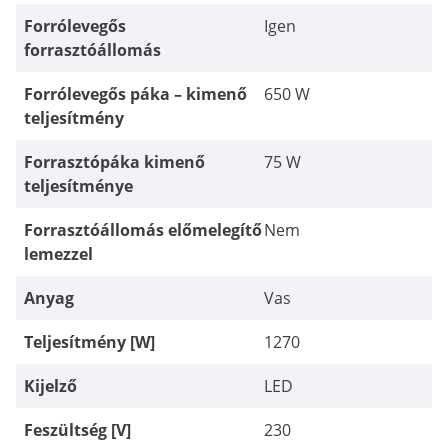
Forrólevegős
Igen
forrasztóállomás
Forrólevegős páka – kimenő
650 W
teljesítmény
Forrasztópáka kimenő
75 W
teljesítménye
Forrasztóállomás előmelegítő
Nem
lemezzel
Anyag
Vas
Teljesítmény [W]
1270
Kijelző
LED
Feszültség [V]
230