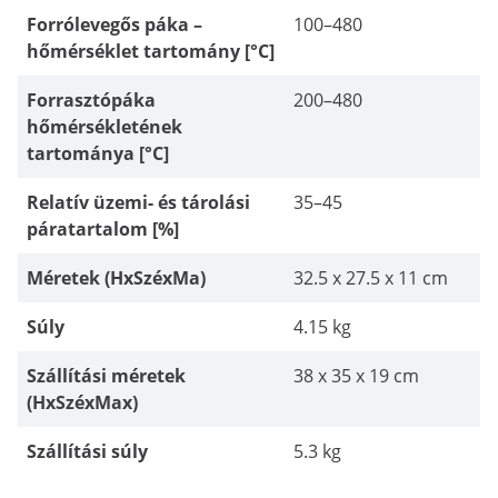
Forrólevegős páka –
100–480
hőmérséklet tartomány [°C]
Forrasztópáka
200–480
hőmérsékletének
tartománya [°C]
Relatív üzemi- és tárolási
35–45
páratartalom [%]
Méretek (HxSzéxMa)
32.5 x 27.5 x 11 cm
Súly
4.15 kg
Szállítási méretek
38 x 35 x 19 cm
(HxSzéxMax)
Szállítási súly
5.3 kg