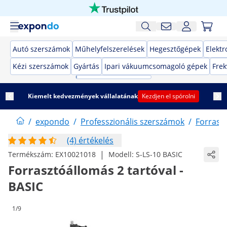
Autó szerszámok
Műhelyfelszerelések
Hegesztőgépek
Elekt
Kézi szerszámok
Gyártás
Ipari vákuumcsomagoló gépek
Frek
Kiemelt kedvezmények vállalatának
Kezdjen el spórolni
/
expondo
/
Professzionális szerszámok
/
Forrasz
(4) értékelés
|
Termékszám:
EX10021018
Modell:
S-LS-10 BASIC
Forrasztóállomás 2 tartóval -
BASIC
1/9