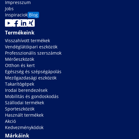
Impresszum
Jobs
Inspiraciok
Blog
Termékeink
Visszahívott termékek
Vendéglátóipari eszközök
Professzionális szerszámok
Mérőeszközök
Otthon és kert
Egészség és szépségápolás
Mezőgazdasági eszközök
Takarítógépek
Irodai berendezések
Mobilitás és gondoskodás
Szállodai termékek
Sporteszközök
Használt termékek
Akció
Kedvezménykódok
Márkáink