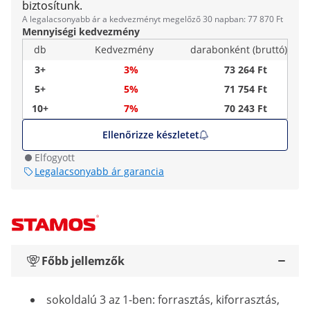
biztosítunk.
A legalacsonyabb ár a kedvezményt megelőző 30 napban: 77 870 Ft
Mennyiségi kedvezmény
db
Kedvezmény
darabonként (bruttó)
3+
3%
73 264 Ft
5+
5%
71 754 Ft
10+
7%
70 243 Ft
Ellenőrizze készletet
Elfogyott
Legalacsonyabb ár garancia
Főbb jellemzők
sokoldalú 3 az 1-ben: forrasztás, kiforrasztás,