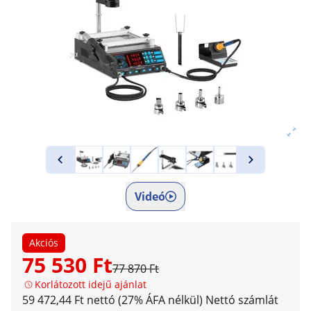
Videó
Akciós
75 530 Ft
77 870 Ft
Korlátozott idejű ajánlat
59 472,44 Ft nettó (27% ÁFA nélkül)
Nettó számlát