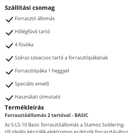
Szállítási csomag
Forrasztó állomás
Hőlégfúvó tartó
4 fúvóka
Száraz szivacsos tartó a forrasztópákának
Forrasztópáka 1 heggyel
Speciális emelő
Használati útmutató
Termékleírás
Forrasztóállomás 2 tartóval - BASIC
Az S-LS-10 Basic forrasztóállomás a Stamos Soldering-
től ideális készülék elektromos eszközök forrasztásához