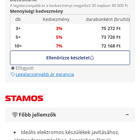
A legalacsonyabb ár a kedvezményt megelőző 30 napban: 80 000 Ft
Mennyiségi kedvezmény
db
Kedvezmény
darabonként (bruttó)
3+
3%
75 272 Ft
5+
5%
73 720 Ft
10+
7%
72 168 Ft
Ellenőrizze készletet
Elfogyott
Legalacsonyabb ár garancia
Főbb jellemzők
Ideális elektromos készülékek javításához,