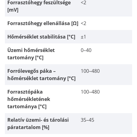
Forrasztóhegy feszültsége
<2
[mV]
Forrasztóhegy ellenállása [Ω]
<2
Hőmérséklet stabilitása [°C]
±1
Üzemi hőmérséklet
0–40
tartomány [°C]
Forrólevegős páka –
100–480
hőmérséklet tartomány [°C]
Forrasztópáka
100–480
hőmérsékletének
tartománya [°C]
Relatív üzemi- és tárolási
35–45
páratartalom [%]