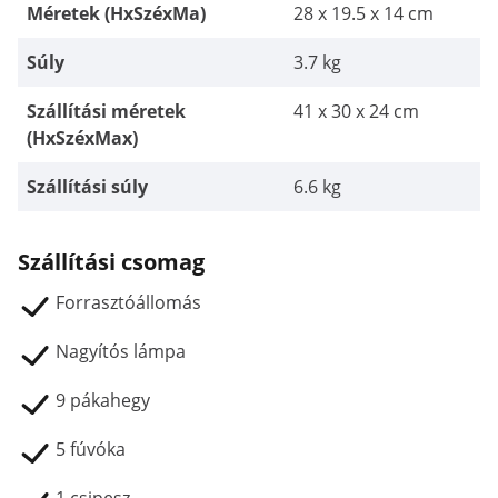
Méretek (HxSzéxMa)
28 x 19.5 x 14 cm
Súly
3.7 kg
Szállítási méretek
41 x 30 x 24 cm
(HxSzéxMax)
Szállítási súly
6.6 kg
Szállítási csomag
Forrasztóállomás
Nagyítós lámpa
9 pákahegy
5 fúvóka