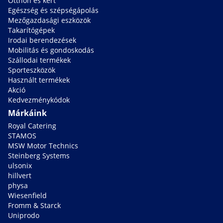
Otthon és kert
Egészség és szépségápolás
Mezőgazdasági eszközök
Takarítógépek
Irodai berendezések
Mobilitás és gondoskodás
Szállodai termékek
Sporteszközök
Használt termékek
Akció
Kedvezménykódok
Márkáink
Royal Catering
STAMOS
MSW Motor Technics
Steinberg Systems
ulsonix
hillvert
physa
Wiesenfield
Fromm & Starck
Uniprodo