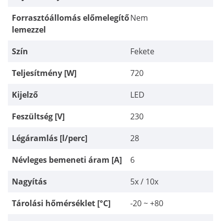
Forrasztóállomás előmelegítő
Nem
lemezzel
Szín
Fekete
Teljesítmény [W]
720
Kijelző
LED
Feszültség [V]
230
Légáramlás [l/perc]
28
Névleges bemeneti áram [A]
6
Nagyítás
5x / 10x
Tárolási hőmérséklet [°C]
-20 ~ +80