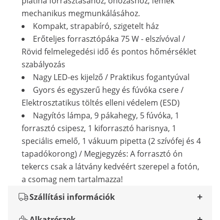
platina forrasztásához, ónozáshoz, fémek
mechanikus megmunkálásához.
Kompakt, strapabíró, szigetelt ház
Erőteljes forrasztópáka 75 W - elszívóval /
Rövid felmelegedési idő és pontos hőmérséklet
szabályozás
Nagy LED-es kijelző / Praktikus fogantyúval
Gyors és egyszerű hegy és fúvóka csere /
Elektrosztatikus töltés elleni védelem (ESD)
Nagyítós lámpa, 9 pákahegy, 5 fúvóka, 1
forrasztó csipesz, 1 kiforrasztó harisnya, 1
speciális emelő, 1 vákuum pipetta (2 szívófej és 4
tapadókorong) / Megjegyzés: A forrasztó ón
tekercs csak a látvány kedvéért szerepel a fotón,
a csomag nem tartalmazza!
Szállítási információk
Alkatrészek