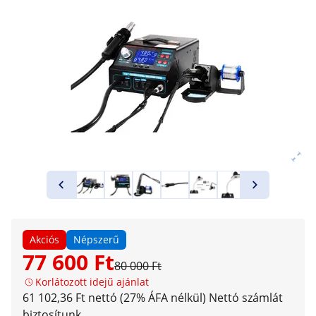
Akciós
Népszerű
77 600 Ft
80 000 Ft
Korlátozott idejű ajánlat
61 102,36 Ft nettó (27% ÁFA nélkül)
Nettó számlát
biztosítunk.