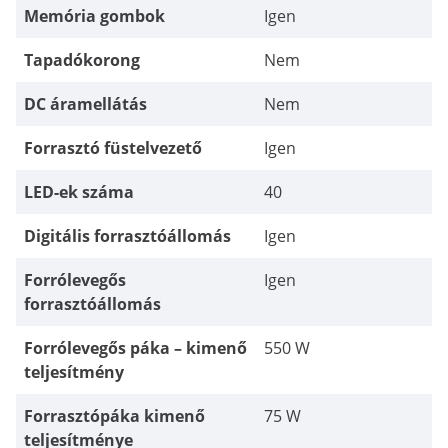
Memória gombok
Igen
Tapadókorong
Nem
DC áramellátás
Nem
Forrasztó füstelvezető
Igen
LED-ek száma
40
Digitális forrasztóállomás
Igen
Forrólevegős
Igen
forrasztóállomás
Forrólevegős páka – kimenő
550 W
teljesítmény
Forrasztópáka kimenő
75 W
teljesítménye