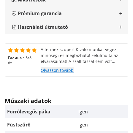
Prémium garancia
Használati útmutató
A termék szuper! Kiváló munkát végez,
minőségi és megbízható! Felülmúlta az
Галина
előző
elvárásaimat! A szállítással sem volt
év
gondom!
Olvasson tovább
Műszaki adatok
Forrólevegős páka
Igen
Füstszűrő
Igen