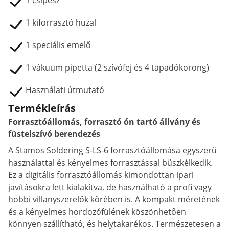
1 csipesz
1 kiforrasztó huzal
1 speciális emelő
1 vákuum pipetta (2 szívófej és 4 tapadókorong)
Használati útmutató
Termékleírás
Forrasztóállomás, forrasztó ón tartó állvány és
füstelszívó berendezés
A Stamos Soldering S-LS-6 forrasztóállomása egyszerű
használattal és kényelmes forrasztással büszkélkedik.
Ez a digitális forrasztóállomás kimondottan ipari
javításokra lett kialakítva, de használható a profi vagy
hobbi villanyszerelők körében is. A kompakt méretének
és a kényelmes hordozófülének köszönhetően
könnyen szállítható, és helytakarékos. Természetesen a