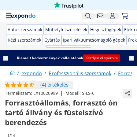
Autó szerszámok
Műhelyfelszerelések
Hegesztőgépek
Elekt
Kézi szerszámok
Gyártás
Ipari vákuumcsomagoló gépek
Frek
Kiemelt kedvezmények vállalatának
Kezdjen el spórolni
/
expondo
/
Professzionális szerszámok
/
Forrasz
(4) értékelés
|
Termékszám:
EX10020999
Modell:
S-LS-6
Forrasztóállomás, forrasztó ón
tartó állvány és füstelszívó
berendezés
1/14