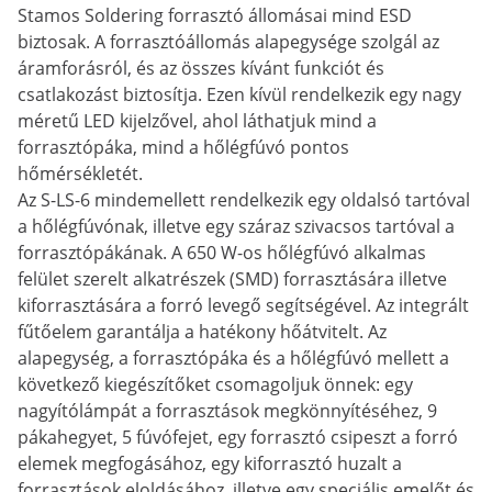
Stamos Soldering forrasztó állomásai mind ESD
biztosak. A forrasztóállomás alapegysége szolgál az
áramforásról, és az összes kívánt funkciót és
csatlakozást biztosítja. Ezen kívül rendelkezik egy nagy
méretű LED kijelzővel, ahol láthatjuk mind a
forrasztópáka, mind a hőlégfúvó pontos
hőmérsékletét.
Az S-LS-6 mindemellett rendelkezik egy oldalsó tartóval
a hőlégfúvónak, illetve egy száraz szivacsos tartóval a
forrasztópákának. A 650 W-os hőlégfúvó alkalmas
felület szerelt alkatrészek (SMD) forrasztására illetve
kiforrasztására a forró levegő segítségével. Az integrált
fűtőelem garantálja a hatékony hőátvitelt. Az
alapegység, a forrasztópáka és a hőlégfúvó mellett a
következő kiegészítőket csomagoljuk önnek: egy
nagyítólámpát a forrasztások megkönnyítéséhez, 9
pákahegyet, 5 fúvófejet, egy forrasztó csipeszt a forró
elemek megfogásához, egy kiforrasztó huzalt a
forrasztások eloldásához, illetve egy speciális emelőt és