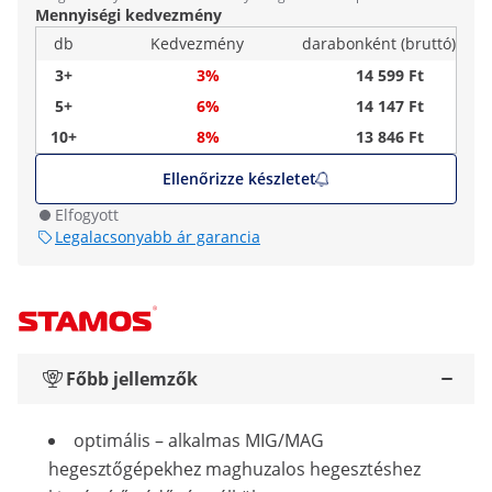
Mennyiségi kedvezmény
db
Kedvezmény
darabonként (bruttó)
3+
3%
14 599 Ft
5+
6%
14 147 Ft
10+
8%
13 846 Ft
Ellenőrizze készletet
Elfogyott
Legalacsonyabb ár garancia
Főbb jellemzők
optimális – alkalmas MIG/MAG
hegesztőgépekhez maghuzalos hegesztéshez