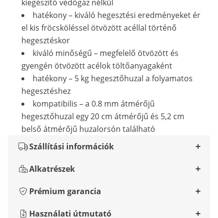
kiegészítő védőgáz nélkül
hatékony – kiváló hegesztési eredményeket ér
el kis fröcsköléssel ötvözött acéllal történő
hegesztéskor
kiváló minőségű – megfelelő ötvözött és
gyengén ötvözött acélok töltőanyagaként
hatékony – 5 kg hegesztőhuzal a folyamatos
hegesztéshez
kompatibilis – a 0.8 mm átmérőjű
hegesztőhuzal egy 20 cm átmérőjű és 5,2 cm
belső átmérőjű huzalorsón található
Szállítási információk
Alkatrészek
Prémium garancia
Használati útmutató