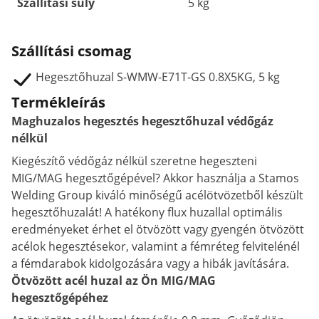
Szállítási súly
5 kg
Szállítási csomag
Hegesztőhuzal S-WMW-E71T-GS 0.8X5KG, 5 kg
Termékleírás
Maghuzalos hegesztés hegesztőhuzal védőgáz
nélkül
Kiegészítő védőgáz nélkül szeretne hegeszteni
MIG/MAG hegesztőgépével? Akkor használja a Stamos
Welding Group kiváló minőségű acélötvözetből készült
hegesztőhuzalát! A hatékony flux huzallal optimális
eredményeket érhet el ötvözött vagy gyengén ötvözött
acélok hegesztésekor, valamint a fémréteg felvitelénél
a fémdarabok kidolgozására vagy a hibák javítására.
Ötvözött acél huzal az Ön MIG/MAG
hegesztőgépéhez