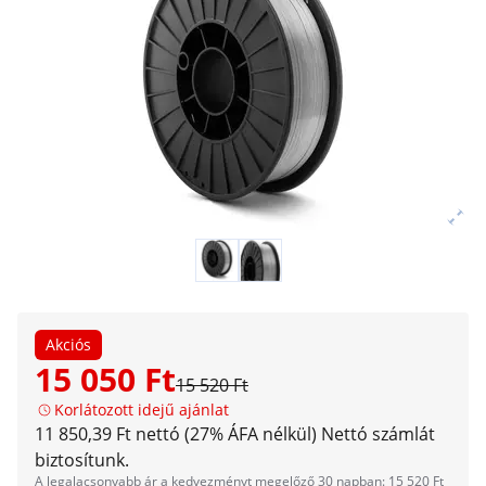
Akciós
15 050 Ft
15 520 Ft
Korlátozott idejű ajánlat
11 850,39 Ft nettó (27% ÁFA nélkül)
Nettó számlát
biztosítunk.
A legalacsonyabb ár a kedvezményt megelőző 30 napban: 15 520 Ft