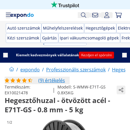
Autó szerszámok
Műhelyfelszerelések
Hegesztőgépek
Elekt
Kézi szerszámok
Gyártás
Ipari vákuumcsomagoló gépek
Frek
Kiemelt kedvezmények vállalatának
Kezdjen el spórolni
/
expondo
/
Professzionális szerszámok
/
Hegeszt
(9) értékelés
Termékszám:
Modell:
S-WMW-E71T-GS
|
EX10021478
0.8X5KG
Hegesztőhuzal - ötvözött acél -
E71T-GS - 0.8 mm - 5 kg
1/2