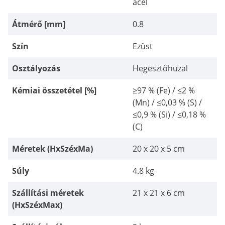
acél
Átmérő [mm]
0.8
Szín
Ezüst
Osztályozás
Hegesztőhuzal
Kémiai összetétel [%]
≥97 % (Fe) / ≤2 %
(Mn) / ≤0,03 % (S) /
≤0,9 % (Si) / ≤0,18 %
(C)
Méretek (HxSzéxMa)
20 x 20 x 5 cm
Súly
4.8 kg
Szállítási méretek
21 x 21 x 6 cm
(HxSzéxMax)