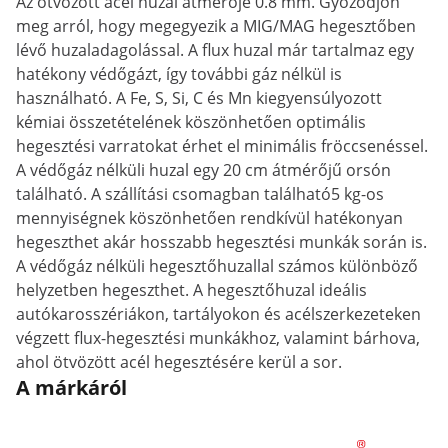
Az ötvözött acél huzal átmérője 0.8 mm. Győződjön
meg arról, hogy megegyezik a MIG/MAG hegesztőben
lévő huzaladagolással. A flux huzal már tartalmaz egy
hatékony védőgázt, így további gáz nélkül is
használható. A Fe, S, Si, C és Mn kiegyensúlyozott
kémiai összetételének köszönhetően optimális
hegesztési varratokat érhet el minimális fröccsenéssel.
A védőgáz nélküli huzal egy 20 cm átmérőjű orsón
található. A szállítási csomagban található5 kg-os
mennyiségnek köszönhetően rendkívül hatékonyan
hegeszthet akár hosszabb hegesztési munkák során is.
A védőgáz nélküli hegesztőhuzallal számos különböző
helyzetben hegeszthet. A hegesztőhuzal ideális
autókarosszériákon, tartályokon és acélszerkezeteken
végzett flux-hegesztési munkákhoz, valamint bárhova,
ahol ötvözött acél hegesztésére kerül a sor.
A márkáról