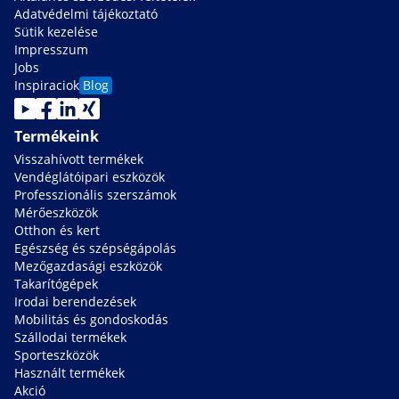
Adatvédelmi tájékoztató
Sütik kezelése
Impresszum
Jobs
Inspiraciok
Blog
Termékeink
Visszahívott termékek
Vendéglátóipari eszközök
Professzionális szerszámok
Mérőeszközök
Otthon és kert
Egészség és szépségápolás
Mezőgazdasági eszközök
Takarítógépek
Irodai berendezések
Mobilitás és gondoskodás
Szállodai termékek
Sporteszközök
Használt termékek
Akció