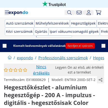
Autó szerszámok
Műhelyfelszerelések
Hegesztőgépek
Elekt
Kézi szerszámok
Gyártás
Ipari vákuumcsomagoló gépek
Frek
Kiemelt kedvezmények vállalatának
Kezdjen el spórolni
/
expondo
/
Professzionális szerszámok
/
Hegeszt
Nincs
Legyen Ön az első, aki értékeli
ezt a terméket
értékelés
|
Termékszám:
EX18000629
Modell:
ENTRIX 200D-SET-2
Hegesztőkészlet - alumínium
hegesztőgép - 200 A - impulzus -
digitális - hegesztősisak Color