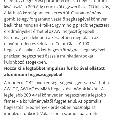
esetén. A hegesztési paraméterek és a hegesztőáram
kiválasztása 200 A-ig rendkívül egyszerű az LCD kijelzős,
átlátható kezelőpanelen keresztül. Csupán néhány
gomb és egy forgatható vezérlő segítségével könnyen
beállíthat minden értéket, így mindig precíz hegesztési
eredményeket érhet el az AWI hegesztőgéppel!
Biztonsága érdekében a készletben megtalálja az
elnyűhetetlen és színtartó Color Glass Y-100
hegesztősisakot. A két hegesztőmágnes segítségével
precízen hegesztheti össze a munkadarabokat
különböző szögekben.
Hozza ki a legtöbbet impulzus funkcióval ellátott
alumínium hegesztőgépéből!
A modern IGBT inverter segítségével gyorsan válthat a
AWI DC, AWI AC és MMA hegesztési módok között. A
legfeljebb 200 A-rel könnyedén hegesztheti a legtöbb
fémet – a körülményektől függetlenül. Az optimális
hegesztési eredmények érdekében használja az
impulzus funkciót. Válasszon a számos paraméter