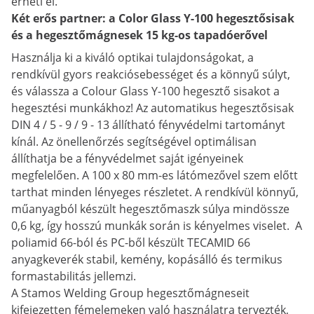
érheti el.
Két erős partner: a Color Glass Y-100 hegesztősisak
és a hegesztőmágnesek 15 kg-os tapadóerővel
Használja ki a kiváló optikai tulajdonságokat, a
rendkívül gyors reakciósebességet és a könnyű súlyt,
és válassza a Colour Glass Y-100 hegesztő sisakot a
hegesztési munkákhoz! Az automatikus hegesztősisak
DIN 4 / 5 - 9 / 9 - 13 állítható fényvédelmi tartományt
kínál. Az önellenőrzés segítségével optimálisan
állíthatja be a fényvédelmet saját igényeinek
megfelelően. A 100 x 80 mm-es látómezővel szem előtt
tarthat minden lényeges részletet. A rendkívül könnyű,
műanyagból készült hegesztőmaszk súlya mindössze
0,6 kg, így hosszú munkák során is kényelmes viselet. A
poliamid 66-ból és PC-ből készült TECAMID 66
anyagkeverék stabil, kemény, kopásálló és termikus
formastabilitás jellemzi.
A Stamos Welding Group hegesztőmágneseit
kifejezetten fémelemeken való használatra tervezték,