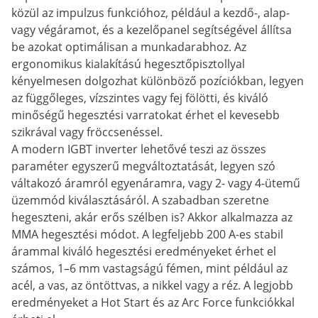
közül az impulzus funkcióhoz, például a kezdő-, alap-
vagy végáramot, és a kezelőpanel segítségével állítsa
be azokat optimálisan a munkadarabhoz. Az
ergonomikus kialakítású hegesztőpisztollyal
kényelmesen dolgozhat különböző pozíciókban, legyen
az függőleges, vízszintes vagy fej fölötti, és kiváló
minőségű hegesztési varratokat érhet el kevesebb
szikrával vagy fröccsenéssel.
A modern IGBT inverter lehetővé teszi az összes
paraméter egyszerű megváltoztatását, legyen szó
váltakozó áramról egyenáramra, vagy 2- vagy 4-ütemű
üzemmód kiválasztásáról. A szabadban szeretne
hegeszteni, akár erős szélben is? Akkor alkalmazza az
MMA hegesztési módot. A legfeljebb 200 A-es stabil
árammal kiváló hegesztési eredményeket érhet el
számos, 1–6 mm vastagságú fémen, mint például az
acél, a vas, az öntöttvas, a nikkel vagy a réz. A legjobb
eredményeket a Hot Start és az Arc Force funkciókkal