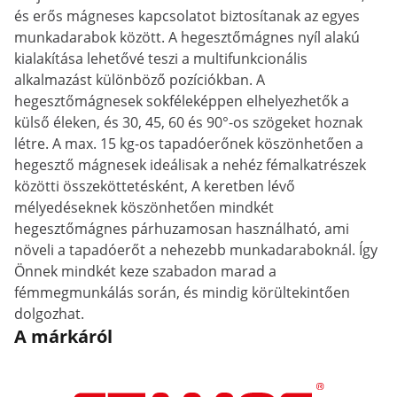
és erős mágneses kapcsolatot biztosítanak az egyes
munkadarabok között. A hegesztőmágnes nyíl alakú
kialakítása lehetővé teszi a multifunkcionális
alkalmazást különböző pozíciókban. A
hegesztőmágnesek sokféleképpen elhelyezhetők a
külső éleken, és 30, 45, 60 és 90°-os szögeket hoznak
létre. A max. 15 kg-os tapadóerőnek köszönhetően a
hegesztő mágnesek ideálisak a nehéz fémalkatrészek
közötti összeköttetésként, A keretben lévő
mélyedéseknek köszönhetően mindkét
hegesztőmágnes párhuzamosan használható, ami
növeli a tapadóerőt a nehezebb munkadaraboknál. Így
Önnek mindkét keze szabadon marad a
fémmegmunkálás során, és mindig körültekintően
dolgozhat.
A márkáról