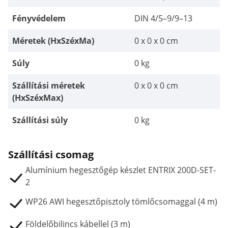
Fényvédelem
DIN 4/5–9/9–13
Méretek (HxSzéxMa)
0 x 0 x 0 cm
Súly
0 kg
Szállítási méretek
0 x 0 x 0 cm
(HxSzéxMax)
Szállítási súly
0 kg
Szállítási csomag
Alumínium hegesztőgép készlet ENTRIX 200D-SET-
2
WP26 AWI hegesztőpisztoly tömlőcsomaggal (4 m)
Földelőbilincs kábellel (3 m)