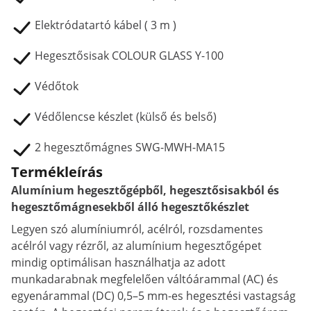
Elektródatartó kábel ( 3 m )
Hegesztősisak COLOUR GLASS Y-100
Védőtok
Védőlencse készlet (külső és belső)
2 hegesztőmágnes SWG-MWH-MA15
Termékleírás
Alumínium hegesztőgépből, hegesztősisakból és
hegesztőmágnesekből álló hegesztőkészlet
Legyen szó alumíniumról, acélról, rozsdamentes
acélról vagy rézről, az alumínium hegesztőgépet
mindig optimálisan használhatja az adott
munkadarabnak megfelelően váltóárammal (AC) és
egyenárammal (DC) 0,5–5 mm-es hegesztési vastagság