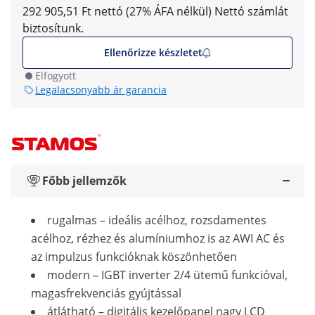
292 905,51 Ft nettó (27% ÁFA nélkül)
Nettó számlát
biztosítunk.
Ellenőrizze készletet
Elfogyott
Legalacsonyabb ár garancia
Főbb jellemzők
rugalmas – ideális acélhoz, rozsdamentes
acélhoz, rézhez és alumíniumhoz is az AWI AC és
az impulzus funkcióknak köszönhetően
modern – IGBT inverter 2/4 ütemű funkcióval,
magasfrekvenciás gyújtással
átlátható – digitális kezelőpanel nagy LCD