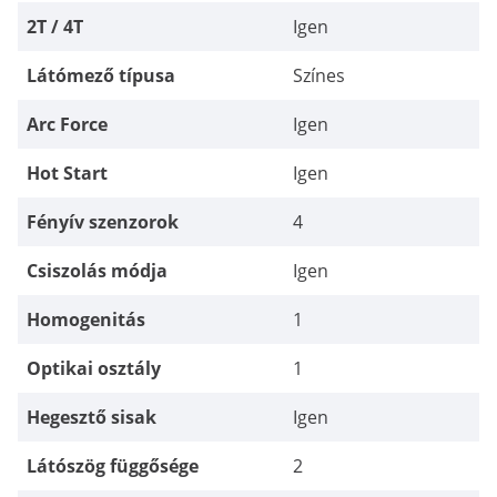
2T / 4T
Igen
Látómező típusa
Színes
Arc Force
Igen
Hot Start
Igen
Fényív szenzorok
4
Csiszolás módja
Igen
Homogenitás
1
Optikai osztály
1
Hegesztő sisak
Igen
Látószög függősége
2