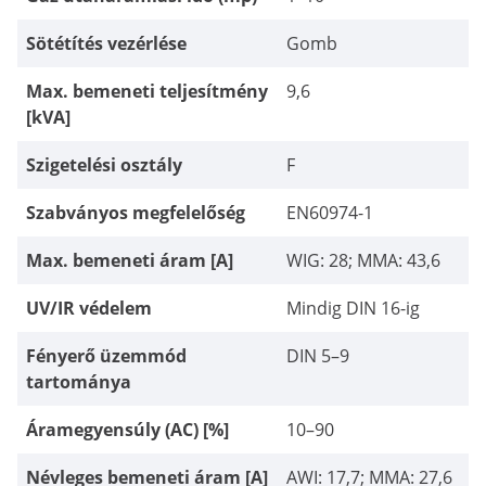
Sötétítés vezérlése
Gomb
Max. bemeneti teljesítmény
9,6
[kVA]
Szigetelési osztály
F
Szabványos megfelelőség
EN60974-1
Max. bemeneti áram [A]
WIG: 28; MMA: 43,6
UV/IR védelem
Mindig DIN 16-ig
Fényerő üzemmód
DIN 5–9
tartománya
Áramegyensúly (AC) [%]
10–90
Névleges bemeneti áram [A]
AWI: 17,7; MMA: 27,6