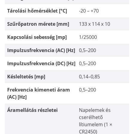
Tárolási hőmérséklet [°C]
-20 – +70
Szűrőpatron mérete [mm]
133 x 114 x 10
Kapcsolási sebesség [mp]
1/25000
Impulzusfrekvencia (AC) [Hz]
0,5–200
Impulzusfrekvencia (DC) [Hz]
0,5–200
Késleltetés [mp]
0,14–0,85
Frekvencia kimeneti áram
0,5–200
(AC) [Hz]
Áramellátás részletei
Napelemek és
cserélhető
lítiumelem (1 ×
CR2450)