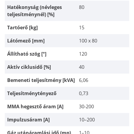
Hatékonyság (névleges
80
teljesítménynél) [%]
Tartóerő [kg]
15
Látómező [mm]
100 x 80
Állítható szög [°]
120
Aktív ciklusidő [%]
40
Bemeneti teljesítmény [kVA]
6,06
Teljesítménytényező
0,73
MMA hegesztő áram [A]
30-200
Impulzusáram [A]
10–200
Gáz utánáramlási idő (mp)
1–10