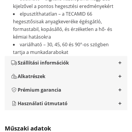
kijelzővel a pontos hegesztési eredményekért
elpusztíthatatlan – a TECAMID 66
hegesztősisak anyagkeveréke égésgátló,
formastabil, kopásálló, és érzéketlen a hő- és
kémiai hatásokra
variálható – 30, 45, 60 és 90°-os szögben
tartja a munkadarabokat
Szállítási információk
Alkatrészek
Prémium garancia
Használati útmutató
Műszaki adatok