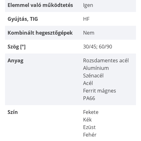
Elemmel való működtetés
Igen
Gyújtás, TIG
HF
Kombinált hegesztőgépek
Nem
Szög [°]
30/45; 60/90
Anyag
Rozsdamentes acél
Alumínium
Szénacél
Acél
Ferrit mágnes
PA66
Szín
Fekete
Kék
Ezüst
Fehér