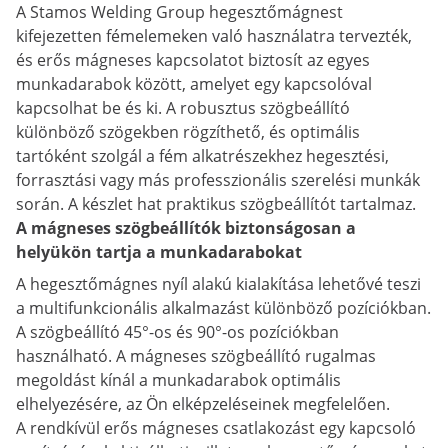
A Stamos Welding Group hegesztőmágnest
kifejezetten fémelemeken való használatra tervezték,
és erős mágneses kapcsolatot biztosít az egyes
munkadarabok között, amelyet egy kapcsolóval
kapcsolhat be és ki. A robusztus szögbeállító
különböző szögekben rögzíthető, és optimális
tartóként szolgál a fém alkatrészekhez hegesztési,
forrasztási vagy más professzionális szerelési munkák
során. A készlet hat praktikus szögbeállítót tartalmaz.
A mágneses szögbeállítók biztonságosan a
helyükön tartja a munkadarabokat
A hegesztőmágnes nyíl alakú kialakítása lehetővé teszi
a multifunkcionális alkalmazást különböző pozíciókban.
A szögbeállító 45°-os és 90°-os pozíciókban
használható. A mágneses szögbeállító rugalmas
megoldást kínál a munkadarabok optimális
elhelyezésére, az Ön elképzeléseinek megfelelően.
A rendkívül erős mágneses csatlakozást egy kapcsoló