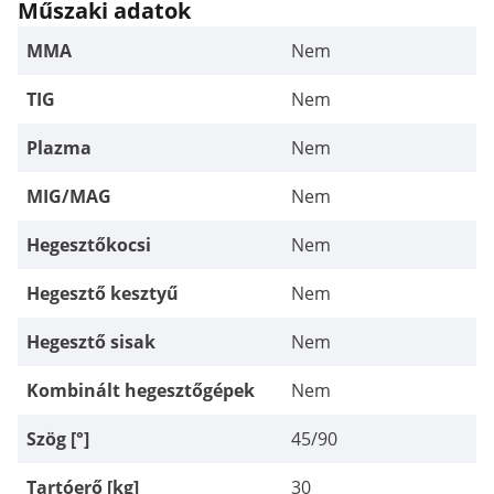
Műszaki adatok
MMA
Nem
TIG
Nem
Plazma
Nem
MIG/MAG
Nem
Hegesztőkocsi
Nem
Hegesztő kesztyű
Nem
Hegesztő sisak
Nem
Kombinált hegesztőgépek
Nem
Szög [°]
45/90
Tartóerő [kg]
30