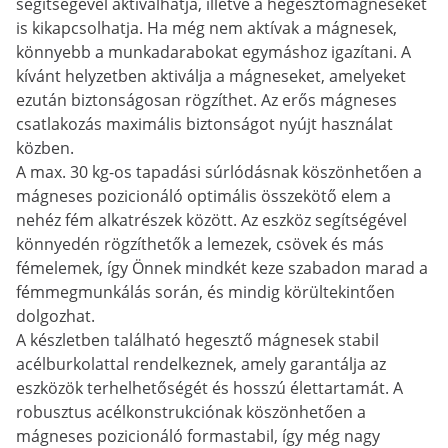
segítségével aktiválhatja, illetve a hegesztőmágneseket
is kikapcsolhatja. Ha még nem aktívak a mágnesek,
könnyebb a munkadarabokat egymáshoz igazítani. A
kívánt helyzetben aktiválja a mágneseket, amelyeket
ezután biztonságosan rögzíthet. Az erős mágneses
csatlakozás maximális biztonságot nyújt használat
közben.
A max. 30 kg-os tapadási súrlódásnak köszönhetően a
mágneses pozicionáló optimális összekötő elem a
nehéz fém alkatrészek között. Az eszköz segítségével
könnyedén rögzíthetők a lemezek, csövek és más
fémelemek, így Önnek mindkét keze szabadon marad a
fémmegmunkálás során, és mindig körültekintően
dolgozhat.
A készletben található hegesztő mágnesek stabil
acélburkolattal rendelkeznek, amely garantálja az
eszközök terhelhetőségét és hosszú élettartamát. A
robusztus acélkonstrukciónak köszönhetően a
mágneses pozicionáló formastabil, így még nagy