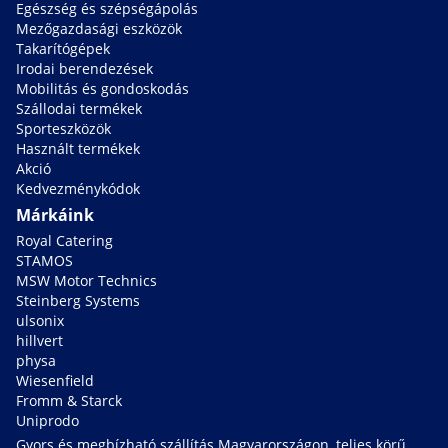
Egészség és szépségápolás
Mezőgazdasági eszközök
Takarítógépek
Irodai berendezések
Mobilitás és gondoskodás
Szállodai termékek
Sporteszközök
Használt termékek
Akció
Kedvezménykódok
Márkáink
Royal Catering
STAMOS
MSW Motor Technics
Steinberg Systems
ulsonix
hillvert
physa
Wiesenfield
Fromm & Starck
Uniprodo
Gyors és megbízható szállítás Magyarországon, teljes körű