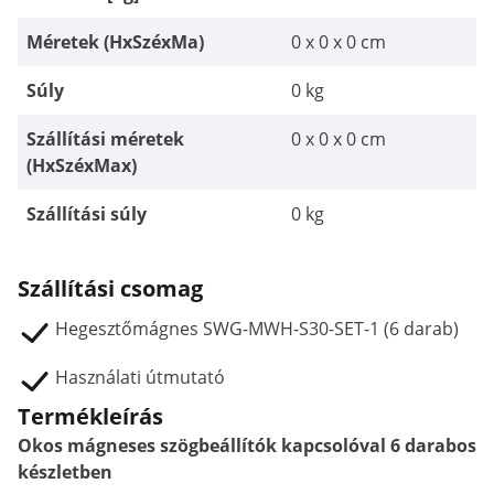
Méretek (HxSzéxMa)
0 x 0 x 0 cm
Súly
0 kg
Szállítási méretek
0 x 0 x 0 cm
(HxSzéxMax)
Szállítási súly
0 kg
Szállítási csomag
Hegesztőmágnes SWG-MWH-S30-SET-1 (6 darab)
Használati útmutató
Termékleírás
Okos mágneses szögbeállítók kapcsolóval 6 darabos
készletben