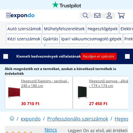
Autó szerszámok
Műhelyfelszerelések
Hegesztőgépek
Elekt
Kézi szerszámok
Gyártás
Ipari vákuumcsomagoló gépek
Frek
Kiemelt kedvezmények vállalatának
Kezdjen el spórolni
Akik megnézték ezt a terméket, azokat a következő termékek is
érdekelték
Hegesztő függöny - tartóval -
Hegesztő ponyva - állvánn
240 x 180 cm
- 174 x 174 cm
30 710 Ft
27 450 Ft
/
expondo
/
Professzionális szerszámok
/
Hegeszt
Nincs
Legyen Ön az első, aki értékeli