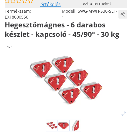
ezt a terméket
értékelés
Termékszám:
Modell:
SWG-MWH-S30-SET-
|
EX18000556
1
Hegesztőmágnes - 6 darabos
készlet - kapcsoló - 45/90° - 30 kg
1/3