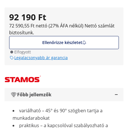
92 190 Ft
72 590,55 Ft nettó (27% ÁFA nélkül)
Nettó számlát
biztosítunk.
Ellenőrizze készletet
Elfogyott
Legalacsonyabb ár garancia
Főbb jellemzők
variálható – 45° és 90° szögben tartja a
munkadarabokat
praktikus – a kapcsolóval szabályozható a