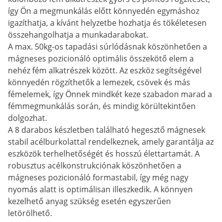
így Ön a megmunkálás előtt könnyedén egymáshoz
igazíthatja, a kívánt helyzetbe hozhatja és tökéletesen
összehangolhatja a munkadarabokat.
A max. 50kg-os tapadási súrlódásnak köszönhetően a
mágneses pozicionáló optimális összekötő elem a
nehéz fém alkatrészek között. Az eszköz segítségével
könnyedén rögzíthetők a lemezek, csövek és más
fémelemek, így Önnek mindkét keze szabadon marad a
fémmegmunkálás során, és mindig körültekintően
dolgozhat.
A 8 darabos készletben található hegesztő mágnesek
stabil acélburkolattal rendelkeznek, amely garantálja az
eszközök terhelhetőségét és hosszú élettartamát. A
robusztus acélkonstrukciónak köszönhetően a
mágneses pozicionáló formastabil, így még nagy
nyomás alatt is optimálisan illeszkedik. A könnyen
kezelhető anyag szükség esetén egyszerűen
letörölhető.