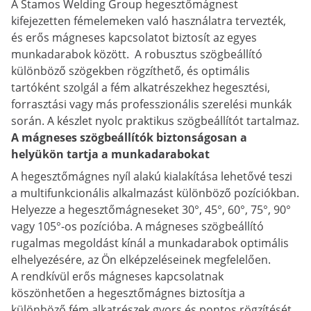
A Stamos Welding Group hegesztőmágnest
kifejezetten fémelemeken való használatra tervezték,
és erős mágneses kapcsolatot biztosít az egyes
munkadarabok között. A robusztus szögbeállító
különböző szögekben rögzíthető, és optimális
tartóként szolgál a fém alkatrészekhez hegesztési,
forrasztási vagy más professzionális szerelési munkák
során. A készlet nyolc praktikus szögbeállítót tartalmaz.
A mágneses szögbeállítók biztonságosan a
helyükön tartja a munkadarabokat
A hegesztőmágnes nyíl alakú kialakítása lehetővé teszi
a multifunkcionális alkalmazást különböző pozíciókban.
Helyezze a hegesztőmágneseket 30°, 45°, 60°, 75°, 90°
vagy 105°-os pozícióba. A mágneses szögbeállító
rugalmas megoldást kínál a munkadarabok optimális
elhelyezésére, az Ön elképzeléseinek megfelelően.
A rendkívül erős mágneses kapcsolatnak
köszönhetően a hegesztőmágnes biztosítja a
különböző fém alkatrészek gyors és pontos rögzítését,