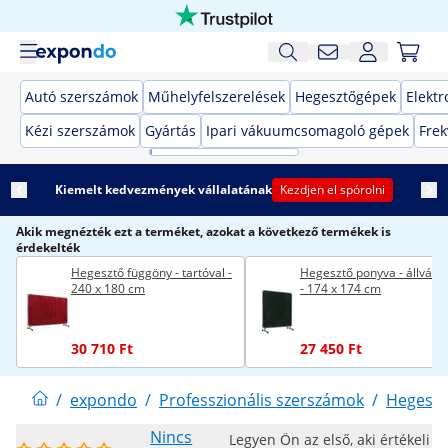
Autó szerszámok
Műhelyfelszerelések
Hegesztőgépek
Elekt
Kézi szerszámok
Gyártás
Ipari vákuumcsomagoló gépek
Frek
Kiemelt kedvezmények vállalatának
Kezdjen el spórolni
Akik megnézték ezt a terméket, azokat a következő termékek is
érdekelték
Hegesztő függöny - tartóval -
Hegesztő ponyva - állvánn
240 x 180 cm
- 174 x 174 cm
30 710 Ft
27 450 Ft
/
expondo
/
Professzionális szerszámok
/
Hegeszt
Nincs
Legyen Ön az első, aki értékeli