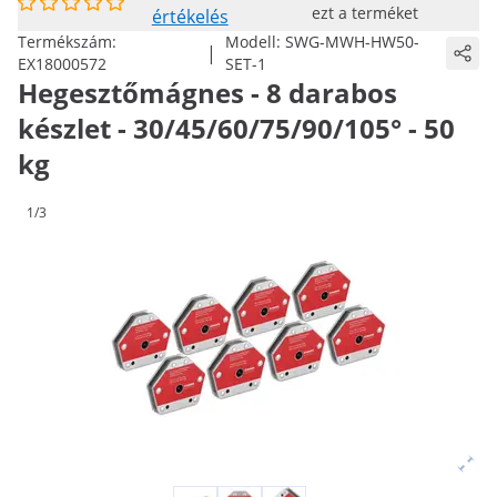
ezt a terméket
értékelés
Termékszám:
Modell:
SWG-MWH-HW50-
|
EX18000572
SET-1
Hegesztőmágnes - 8 darabos
készlet - 30/45/60/75/90/105° - 50
kg
1/3