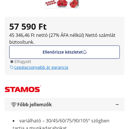
57 590 Ft
45 346,46 Ft nettó (27% ÁFA nélkül)
Nettó számlát
biztosítunk.
Ellenőrizze készletet
Elfogyott
Legalacsonyabb ár garancia
Főbb jellemzők
variálható – 30/45/60/75/90/105° szögben
tartja a munkadarabokat