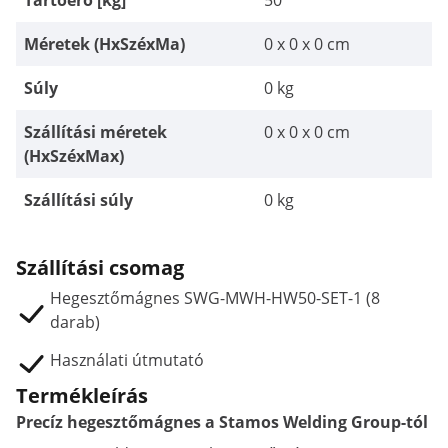
Tartóerő [kg]
50
Méretek (HxSzéxMa)
0 x 0 x 0 cm
Súly
0 kg
Szállítási méretek
0 x 0 x 0 cm
(HxSzéxMax)
Szállítási súly
0 kg
Szállítási csomag
Hegesztőmágnes SWG-MWH-HW50-SET-1 (8
darab)
Használati útmutató
Termékleírás
Precíz hegesztőmágnes a Stamos Welding Group-tól