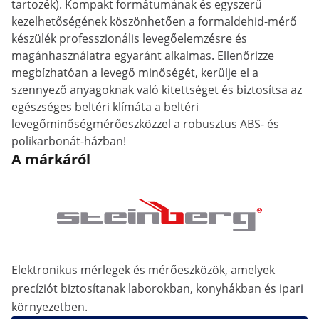
tartozék). Kompakt formátumának és egyszerű
kezelhetőségének köszönhetően a formaldehid-mérő
készülék professzionális levegőelemzésre és
magánhasználatra egyaránt alkalmas. Ellenőrizze
megbízhatóan a levegő minőségét, kerülje el a
szennyező anyagoknak való kitettséget és biztosítsa az
egészséges beltéri klímát
a
a
beltéri
levegőminőség
mérőeszközzel
a
robusztus
ABS-
és
polikarbonát-
házban!
A márkáról
Elektronikus mérlegek és mérőeszközök, amelyek
precíziót biztosítanak laborokban, konyhákban és ipari
környezetben.