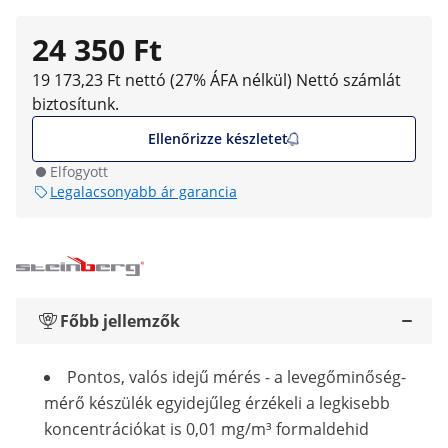
24 350 Ft
19 173,23 Ft nettó (27% ÁFA nélkül)
Nettó számlát
biztosítunk.
Ellenőrizze készletet
Elfogyott
Legalacsonyabb ár garancia
Főbb jellemzők
Pontos, valós idejű mérés - a levegőminőség-
mérő készülék egyidejűleg érzékeli a legkisebb
koncentrációkat is 0,01 mg/m³ formaldehid