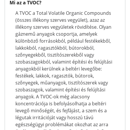
Mi az a TVOC?
A TVOC a Total Volatile Organic Compounds
(összes illékony szerves vegyület), azaz az
illékony szerves vegyületek rövidítése. Olyan
gáznemű anyagok csoportja, amelyek
különböző forrásokból, például festékekből,
lakkokból, ragasztókból, bútorokból,
szőnyegekből, tisztítószerekből vagy
szobaszagokból, valamint építési és felújítási
anyagokból kerülnek a beltéri levegőbe:
festékek, lakkok, ragasztók, bútorok,
szőnyegek, műanyagok, tisztítószerek vagy
szobaszagok, valamint építési és felújítási
anyagok. A TVOC-ok még alacsony
koncentrációja is befolyásolhatja a beltéri
levegő minőségét, és fejfájást, a szem és a
légutak irritációját vagy hosszú távú
egészségügyi problémákat okozhat az arra