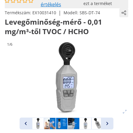
ezt a terméket
értékelés
|
Termékszám:
EX10031410
Modell:
SBS-DT-74
Levegőminőség-mérő - 0,01
mg/m³-től TVOC / HCHO
1/6