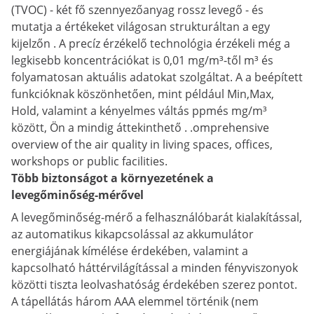
(
TVOC) -
két
fő szennyezőanyag
rossz
levegő -
és
mutatja a
értékeket
világosan
strukturáltan
a
egy
kijelzőn
.
A
precíz
érzékelő technológia
érzékeli
még a
legkisebb
koncentrációkat is
0,01
mg/
m³-től m³
és
folyamatosan
aktuális
adatokat szolgáltat.
A
a
beépített
funkcióknak köszönhetően, mint például
Min,
Max,
Hold
, valamint
a
kényelmes
váltás
ppm
és
mg/
m³
között,
Ön
a
mindig áttekinthető . .omprehensive
overview of the air quality in
living spaces,
offices,
workshops
or
public
facilities.
Több biztonságot a környezetének a
levegőminőség-mérővel
A levegőminőség-mérő a felhasználóbarát kialakítással,
az automatikus kikapcsolással az akkumulátor
energiájának kímélése érdekében, valamint a
kapcsolható háttérvilágítással a minden fényviszonyok
közötti tiszta leolvashatóság érdekében szerez pontot.
A tápellátás három AAA elemmel történik (nem