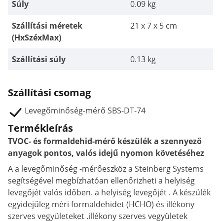
Súly
0.09 kg
Szállítási méretek
21 x 7 x 5 cm
(HxSzéxMax)
Szállítási súly
0.13 kg
Szállítási csomag
Levegőminőség-mérő SBS-DT-74
Termékleírás
TVOC- és formaldehid-mérő készülék a szennyező
anyagok pontos, valós idejű nyomon követéséhez
A
a
levegőminőség -
mérőeszköz a Steinberg Systems
segítségével megbízhatóan ellenőrizheti
a
helyiség
levegőjét
valós időben. a helyiség levegőjét .
A
készülék
egyidejűleg méri
formaldehidet (
HCHO)
és
illékony
szerves vegyületeket .illékony
szerves
vegyületek