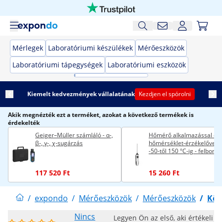
Mérlegek
Laboratóriumi készülékek
Mérőeszközök
Laboratóriumi tápegységek
Laboratóriumi eszközök
Kiemelt kedvezmények vállalatának
Kezdjen el spórolni
Akik megnézték ezt a terméket, azokat a következő termékek is
érdekelték
Geiger–Müller számláló - α-,
Hőmérő alkalmazással és
β-, γ-, χ-sugárzás
hőmérséklet-érzékelővel -
-50-től 150 °C-ig - felbontá
0,1 °C - Bluetooth-on
keresztül okostelefonnal
117 520 Ft
15 260 Ft
használható
/
expondo
/
Mérőeszközök
/
Mérőeszközök
/
Kör
Nincs
Legyen Ön az első, aki értékeli