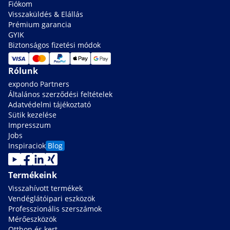
Fiókom
Visszaküldés & Elállás
Prémium garancia
GYIK
Biztonságos fizetési módok
Rólunk
expondo Partners
Általános szerződési feltételek
Adatvédelmi tájékoztató
Sütik kezelése
Impresszum
Jobs
Inspiraciok
Blog
Termékeink
Visszahívott termékek
Vendéglátóipari eszközök
Professzionális szerszámok
Mérőeszközök
Otthon és kert