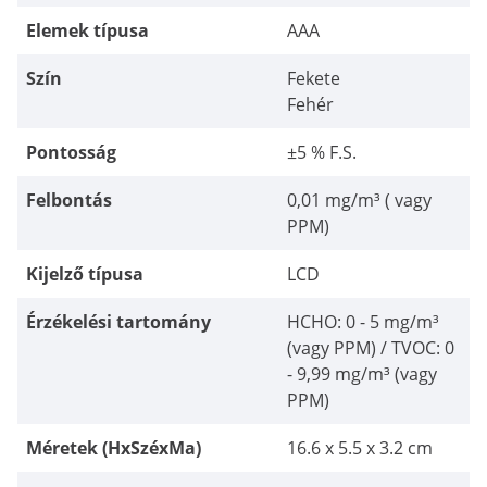
Elemek típusa
AAA
Szín
Fekete
Fehér
Pontosság
±5 % F.S.
Felbontás
0,01 mg/m³ ( vagy
PPM)
Kijelző típusa
LCD
Érzékelési tartomány
HCHO: 0 - 5 mg/m³
(vagy PPM) / TVOC: 0
- 9,99 mg/m³ (vagy
PPM)
Méretek (HxSzéxMa)
16.6 x 5.5 x 3.2 cm