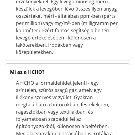
érzékenyeknél. Egy levegőminőség-mérő
készülék a levegőben lévő összes ilyen anyag
összértékét méri - általában ppm-ben (parts
per million) vagy mg/m³-ben (milligramm per
köbméter). Ezért fontos segítség a beltéri
levegő értékelésében - különösen a
lakóterekben, irodákban vagy
középületekben.
Mi az a HCHO?
A HCHO a formaldehidet jelenti - egy
színtelen, szúrós szagú gáz, amely egy
illékony szerves vegyület. Gyakran
megtalálható a bútorokban, festékekben,
ragasztókban vagy textíliákban, és
folyamatosan szabadul fel az
építőanyagokból, különösen a beltérben.
Még alacsony koncentrációban is irritálja a