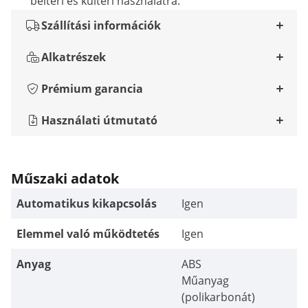
beltéri és kültéri használatra.
Szállítási információk
Alkatrészek
Prémium garancia
Használati útmutató
Műszaki adatok
Automatikus kikapcsolás
Igen
Elemmel való működtetés
Igen
Anyag
ABS
Műanyag
(polikarbonát)