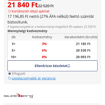
21 840 Ft
22 520 Ft
Korlátozott idejű ajánlat
17 196,85 Ft nettó (27% ÁFA nélkül)
Nettó számlát
biztosítunk.
A legalacsonyabb ár a kedvezményt megelőző 30 napban: 22 520 Ft
Mennyiségi kedvezmény
db
Kedvezmény
darabonként (bruttó)
3+
3%
21 185 Ft
5+
6%
20 530 Ft
10+
8%
20 093 Ft
Ellenőrizze készletet
Elfogyott
Legalacsonyabb ár garancia