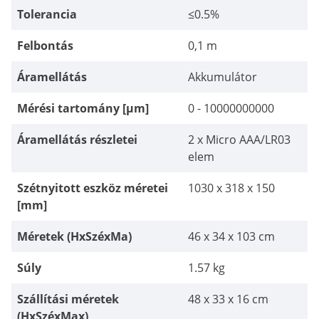
Tolerancia
≤0.5%
Felbontás
0,1 m
Áramellátás
Akkumulátor
Mérési tartomány [µm]
0 - 10000000000
Áramellátás részletei
2 x Micro AAA/LR03
elem
Szétnyitott eszköz méretei
1030 x 318 x 150
[mm]
Méretek (HxSzéxMa)
46 x 34 x 103 cm
Súly
1.57 kg
Szállítási méretek
48 x 33 x 16 cm
(HxSzéxMax)