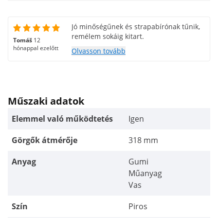
Jó minőségűnek és strapabírónak tűnik,
remélem sokáig kitart.
Tomáš
12
hónappal ezelőtt
Olvasson tovább
Műszaki adatok
Elemmel való működtetés
Igen
Görgők átmérője
318 mm
Anyag
Gumi
Műanyag
Vas
Szín
Piros