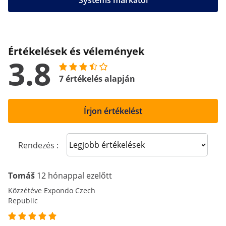
Systems márkától
Értékelések és vélemények
3.8
7 értékelés alapján
Írjon értékelést
Sort reviews
Rendezés :
Tomáš
12 hónappal ezelőtt
Közzétéve Expondo Czech
Republic