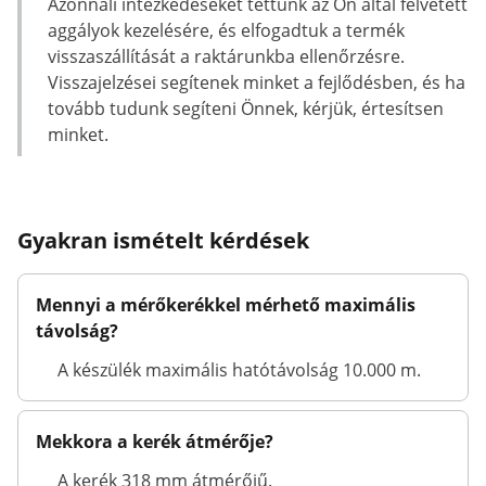
Azonnali intézkedéseket tettünk az Ön által felvetett
aggályok kezelésére, és elfogadtuk a termék
visszaszállítását a raktárunkba ellenőrzésre.
Visszajelzései segítenek minket a fejlődésben, és ha
tovább tudunk segíteni Önnek, kérjük, értesítsen
minket.
Gyakran ismételt kérdések
Mennyi a mérőkerékkel mérhető maximális
távolság?
A készülék maximális hatótávolság 10.000 m.
Mekkora a kerék átmérője?
A kerék 318 mm átmérőjű.