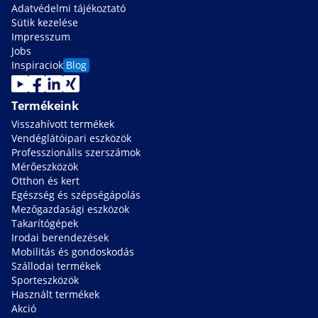
Adatvédelmi tájékoztató
Sütik kezelése
Impresszum
Jobs
Inspiraciok
Blog
Termékeink
Visszahívott termékek
Vendéglátóipari eszközök
Professzionális szerszámok
Mérőeszközök
Otthon és kert
Egészség és szépségápolás
Mezőgazdasági eszközök
Takarítógépek
Irodai berendezések
Mobilitás és gondoskodás
Szállodai termékek
Sporteszközök
Használt termékek
Akció