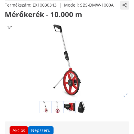
|
Termékszám:
EX10030343
Modell:
SBS-DMW-1000A
Mérőkerék - 10.000 m
1/4
Akciós
Népszerű