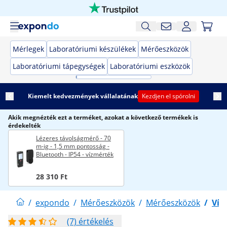
Mérlegek
Laboratóriumi készülékek
Mérőeszközök
Laboratóriumi tápegységek
Laboratóriumi eszközök
Kiemelt kedvezmények vállalatának
Kezdjen el spórolni
Akik megnézték ezt a terméket, azokat a következő termékek is
érdekelték
Lézeres távolságmérő - 70
m-ig - 1,5 mm pontosság -
Bluetooth - IP54 - vízmérték
28 310 Ft
/
expondo
/
Mérőeszközök
/
Mérőeszközök
/
Víz
(7) értékelés