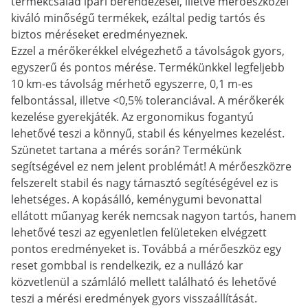
termékcsalád ipari berendezései, illetve mérőeszközei
kiváló minőségű termékek, ezáltal pedig tartós és
biztos méréseket eredményeznek.
Ezzel a mérőkerékkel elvégezhető a távolságok gyors,
egyszerű és pontos mérése. Termékünkkel legfeljebb
10 km-es távolság mérhető egyszerre, 0,1 m-es
felbontással, illetve <0,5% toleranciával. A mérőkerék
kezelése gyerekjáték. Az ergonomikus fogantyú
lehetővé teszi a könnyű, stabil és kényelmes kezelést.
Szünetet tartana a mérés során? Termékünk
segítségével ez nem jelent problémát! A mérőeszközre
felszerelt stabil és nagy támasztó segítéségével ez is
lehetséges. A kopásálló, keménygumi bevonattal
ellátott műanyag kerék nemcsak nagyon tartós, hanem
lehetővé teszi az egyenletlen felületeken elvégzett
pontos eredményeket is. Továbbá a mérőeszköz egy
reset gombbal is rendelkezik, ez a nullázó kar
közvetlenül a számláló mellett található és lehetővé
teszi a mérési eredmények gyors visszaállítását.