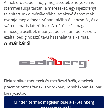
Annak érdekében, hogy még sötétebb helyeken is
szemmel tudja tartani a méréseket, egy kijelzőfényt
telepítettünk a mérőkerékbe. Az aktiváláshoz csak
nyomja meg a fogantyúban található kapcsolót, és a
számok máris látszódnak. A mérőkerék magas
minőségű acélból, műanyagból és gumiból készült,
ezáltal pedig hosszú távú használatra alkalmas.
A márkáról
Elektronikus mérlegek és mérőeszközök, amelyek
precíziót biztosítanak laborokban, konyhákban és ipari
környezetben.
Minden termék megjelenítése a(z) Steinberg