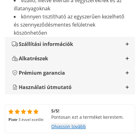
vízálló, illetve ellenáll a vegyszereknek és az
illatanyagoknak
könnyen tisztítható az egyszerűen kezelhető
és szennyeződésmentes felületnek
köszönhetően
Szállítási információk
Alkatrészek
Prémium garancia
Használati útmutató
5/5!
Pontosan ezt a terméket kerestem.
Piotr
3 évvel ezelőtt
Olvasson tovább