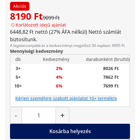
Akciós
8190 Ft
9099 Ft
Korlátozott idejű ajánlat
6448,82 Ft nettó (27% ÁFA nélkül)
Nettó számlát
biztosítunk.
A legalacsonyabb ár a kedvezményt megelőző 30 napban: 9095 Ft
Mennyiségi kedvezmény
db
Kedvezmény
darabonként (bruttó)
3+
2%
8026 Ft
5+
4%
7862 Ft
10+
6%
7699 Ft
Kérjen személyre szabott ajánlatot 10+ termékre
Mennyiség
-
+
Kosárba helyezés