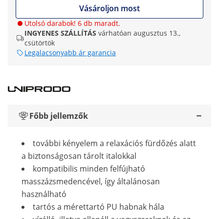
Vásároljon most
Utolsó darabok! 6 db maradt.
INGYENES SZÁLLÍTÁS
várhatóan augusztus 13.,
csütörtök
Legalacsonyabb ár garancia
Főbb jellemzők
további kényelem a relaxációs fürdőzés alatt
a biztonságosan tárolt italokkal
kompatibilis minden felfújható
masszázsmedencével, így általánosan
használható
tartós a mérettartó PU habnak hála