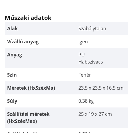
Műszaki adatok
Alak
Szabálytalan
Vízálló anyag
Igen
Anyag
PU
Habszivacs
Szín
Fehér
Méretek (HxSzéxMa)
23.5 x 23.5 x 16.5 cm
Súly
0.38 kg
Szállítási méretek
25 x 19 x 27 cm
(HxSzéxMax)