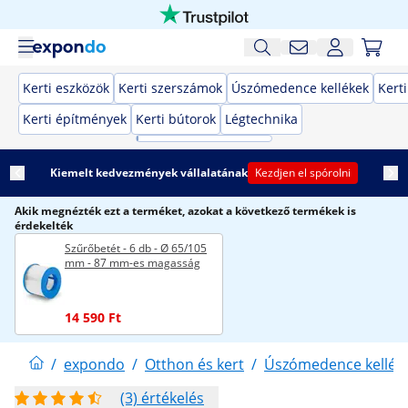
Kerti eszközök
Kerti szerszámok
Úszómedence kellékek
Kert
Kerti építmények
Kerti bútorok
Légtechnika
Kiemelt kedvezmények vállalatának
Kezdjen el spórolni
Akik megnézték ezt a terméket, azokat a következő termékek is
érdekelték
Szűrőbetét - 6 db - Ø 65/105
mm - 87 mm-es magasság
14 590 Ft
/
expondo
/
Otthon és kert
/
Úszómedence kellék
(3) értékelés