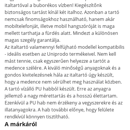
italtartóval a buborékos vízben! Kiegészítőnk
biztonságos tartást kínál két italhoz. Azonban a tartó
nemcsak finomságokhoz használható, hanem akár
mobiltelefonját, illetve mobil hangszóróját is maga
mellett tarthatja a fürdés alatt. Mindezt a különösen
magas szegély garantálja.
Az italtartó valamennyi felfújható modellel kompatibilis
- ideális esetben az Uniprodo termékeivel. Nem kell
mást tennie, csak egyszerűen helyezze a tartót a
medence szélére. A kiváló minőségű anyagoknak és a
gondos kivitelezésnek hála az italtartó úgy készült,
hogy a medence nem sérülhet meg használat közben.
A tartó vízálló PU habból készült. Erre az anyagra
jellemző a nagy mérettartás és a hosszú élettartam.
Ezenkívül a PU hab nem érzékeny a vegyszerekre és az
illatanyagokra. A hab további előnye, hogy felülete
rendkívül könnyen tisztítható.
A márkáról