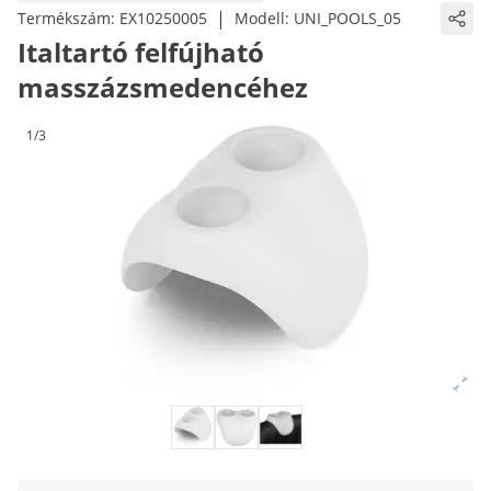
|
Termékszám:
EX10250005
Modell:
UNI_POOLS_05
Italtartó felfújható
masszázsmedencéhez
1/3