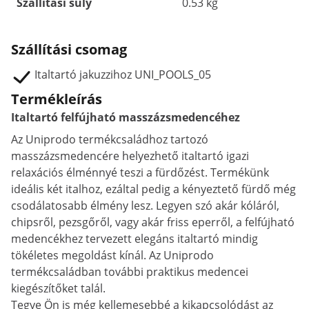
Szállítási súly
0.53 kg
Szállítási csomag
Italtartó jakuzzihoz UNI_POOLS_05
Termékleírás
Italtartó felfújható masszázsmedencéhez
Az Uniprodo termékcsaládhoz tartozó
masszázsmedencére helyezhető italtartó igazi
relaxációs élménnyé teszi a fürdőzést. Termékünk
ideális két italhoz, ezáltal pedig a kényeztető fürdő még
csodálatosabb élmény lesz. Legyen szó akár kóláról,
chipsről, pezsgőről, vagy akár friss eperről, a felfújható
medencékhez tervezett elegáns italtartó mindig
tökéletes megoldást kínál. Az Uniprodo
termékcsaládban további praktikus medencei
kiegészítőket talál.
Tegye Ön is még kellemesebbé a kikapcsolódást az