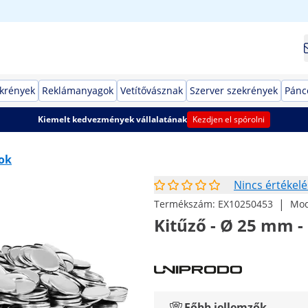
ekrények
Reklámanyagok
Vetítővásznak
Szerver szekrények
Pánc
Kiemelt kedvezmények vállalatának
Kezdjen el spórolni
ok
Nincs értékelé
|
Termékszám:
EX10250453
Mod
Kitűző - Ø 25 mm -
Főbb jellemzők