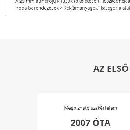
A 25 mm átmérőjű kitűzők tökéletesen illeszkednek a
Iroda berendezések > Reklámanyagok“ kategória alatt,
AZ ELSŐ
Megbízható szakértelem
2007 ÓTA