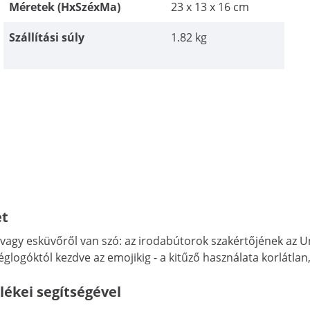
Méretek (HxSzéxMa)
23 x 13 x 16 cm
Szállítási súly
1.82 kg
et
ől vagy esküvőről van szó: az irodabútorok szakértőjének a
églogóktól kezdve az emojikig - a kitűző használata korlátlan,
lékei segítségével