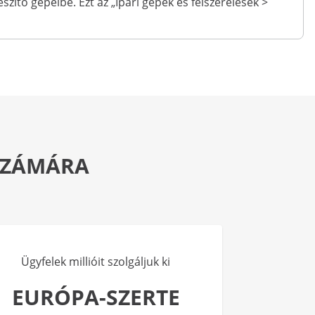
ítő gépeibe. Ezt az „Ipari gépek és felszerelések >
 SZÁMÁRA
Ügyfelek millióit szolgáljuk ki
EURÓPA-SZERTE