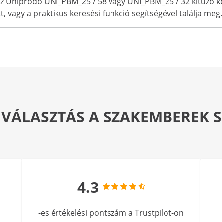
z Uniprodo UNI_PBM_25 / 58 vagy UNI_PBM_25 / 32 kitűző kész
 vagy a praktikus keresési funkció segítségével találja meg.
 VÁLASZTÁS A SZAKEMBEREK
4.3
-es értékelési pontszám a Trustpilot-on