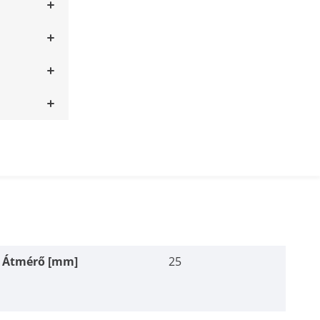
Átmérő [mm]
25