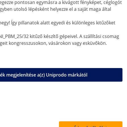
tegezze pontosan egymásra a kivágott fényképet, céglogót
egyben utolsó lépésként helyezze el a saját maga által
egy! Így pillanatok alatt egyedi és különleges kitűzőket
I_PBM_25/32 kitűző készítő gépeivel. A szállítási csomag
dégeit kongresszusokon, vásárokon vagy esküvőkön.
k megjelenítése a(z) Uniprodo márkától