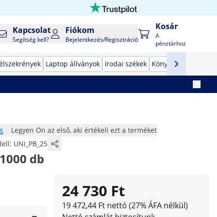
Kosár
Kapcsolat
Fiókom
A
Segítség kell?
Bejelentkezés/Regisztráció
pénztárhoz
élszekrények
Laptop állványok
Irodai székek
Könyvespolcok
Pén
s
Legyen Ön az első, aki értékeli ezt a terméket
ell:
UNI_PB_25
 1000 db
24 730 Ft
19 472,44 Ft nettó (27% ÁFA nélkül)