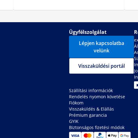
Ügyfélszolgálat
R
e
Lépjen kapcsolatba
Ál
velünk
A
S
I
Visszaküldési portál
J
In
Szállítási információk
Rendelés nyomon követése
Fiókom
Visszaküldés & Elállás
Prémium garancia
GYIK
Biztonságos fizetési módok