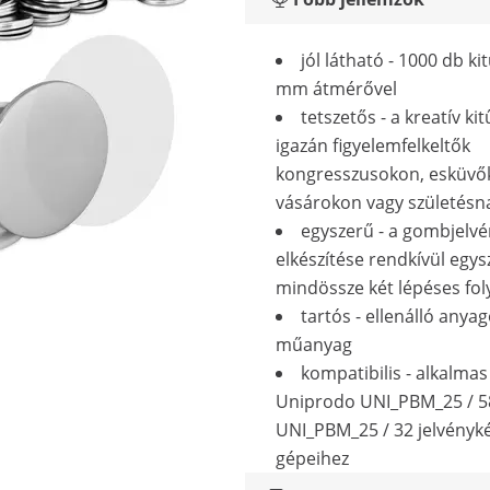
jól látható - 1000 db ki
mm átmérővel
tetszetős - a kreatív ki
igazán figyelemfelkeltők
kongresszusokon, esküvő
vásárokon vagy születés
egyszerű - a gombjelv
elkészítése rendkívül egys
mindössze két lépéses fo
tartós - ellenálló anya
műanyag
kompatibilis - alkalmas
Uniprodo UNI_PBM_25 / 5
UNI_PBM_25 / 32 jelvényké
gépeihez