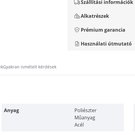
Szállítási információk
Alkatrészek
Prémium garancia
Használati útmutató
ek
Gyakran ismételt kérdések
Anyag
Poliészter
Műanyag
Acél