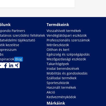
ólunk
Termékeink
xpondo Partners
Visszahívott termékek
talános szerződési feltételek
Vendéglátóipari eszközök
datvédelmi tájékoztató
Professzionális szerszámok
ütik kezelése
Mérőeszközök
mpresszum
Otthon és kert
obs
Egészség és szépségápolás
spiraciok
Blog
Mezőgazdasági eszközök
Takarítógépek
Irodai berendezések
Mobilitás és gondoskodás
Szállodai termékek
Sporteszközök
Használt termékek
Akció
Kedvezménykódok
Márkáink