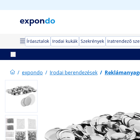
Íróasztalok
Irodai kukák
Szekrények
Iratrendező sz
/
expondo
/
Irodai berendezések
/
Reklámanyag