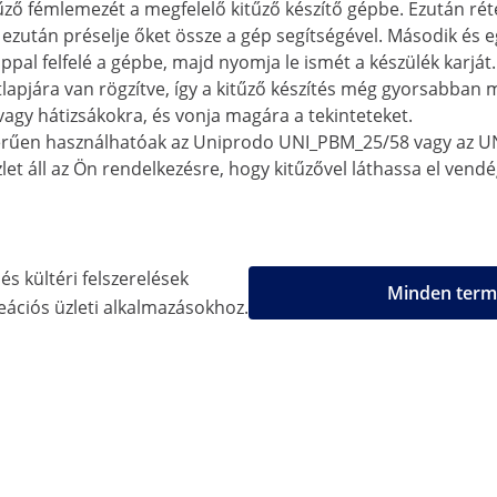
ző fémlemezét a megfelelő kitűző készítő gépbe. Ezután ré
t, ezután préselje őket össze a gép segítségével. Második és 
ppal felfelé a gépbe, majd nyomja le ismét a készülék karját.
lapjára van rögzítve, így a kitűző készítés még gyorsabban m
 vagy hátizsákokra, és vonja magára a tekinteteket.
gyszerűen használhatóak az Uniprodo UNI_PBM_25/58 vagy az UN
et áll az Ön rendelkezésre, hogy kitűzővel láthassa el ven
és kültéri felszerelések
Minden termé
eációs üzleti alkalmazásokhoz.