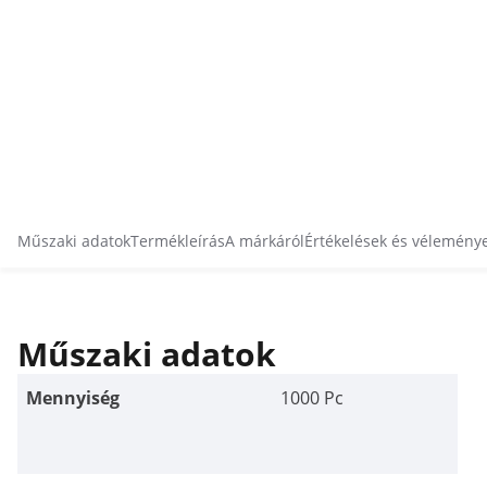
Műszaki adatok
Termékleírás
A márkáról
Értékelések és vélemény
Műszaki adatok
Mennyiség
1000 Pc