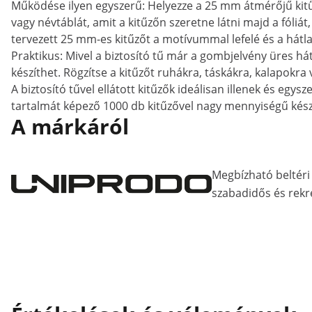
Működése ilyen egyszerű: Helyezze a 25 mm átmérőjű kitű
vagy névtáblát, amit a kitűzőn szeretne látni majd a fóliá
tervezett 25 mm-es kitűzőt a motívummal lefelé és a hátla
Praktikus: Mivel a biztosító tű már a gombjelvény üres hát
készíthet. Rögzítse a kitűzőt ruhákra, táskákra, kalapokra
A biztosító tűvel ellátott kitűzők ideálisan illenek és e
tartalmát képező 1000 db kitűzővel nagy mennyiségű készl
A márkáról
Megbízható beltéri 
szabadidős és rekr