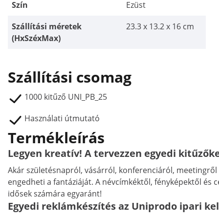
Szín
Ezüst
Szállítási méretek
23.3 x 13.2 x 16 cm
(HxSzéxMax)
Szállítási csomag
1000 kitűző UNI_PB_25
Használati útmutató
Termékleírás
Legyen kreatív! A tervezzen egyedi kitűzők
Akár születésnapról, vásárról, konferenciáról, meetingr
engedheti a fantáziáját. A névcímkéktől, fényképektől és c
idősek számára egyaránt!
Egyedi reklámkészítés az Uniprodo ipari kel