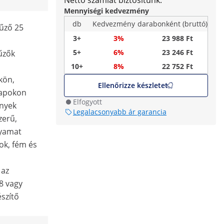
Nettó számlát biztosítunk.
Mennyiségi kedvezmény
db
Kedvezmény
darabonként (bruttó)
tűző 25
3+
3%
23 988 Ft
5+
6%
23 246 Ft
tűzők
10+
8%
22 752 Ft
kön,
Ellenőrizze készletet
napokon
Elfogyott
ények
Legalacsonyabb ár garancia
zerű,
lyamat
gok, fém és
 az
8 vagy
szítő