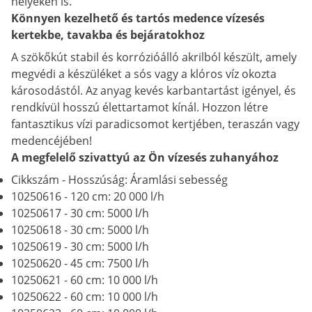
helyeken is.
Könnyen kezelhető és tartós medence vízesés
kertekbe, tavakba és bejáratokhoz
A szökőkút stabil és korrózióálló akrilból készült, amely
megvédi a készüléket a sós vagy a klóros víz okozta
károsodástól. Az anyag kevés karbantartást igényel, és
rendkívül hosszú élettartamot kínál. Hozzon létre
fantasztikus vízi paradicsomot kertjében, teraszán vagy
medencéjében!
A megfelelő szivattyú az Ön vízesés zuhanyához
Cikkszám - Hosszúság: Áramlási sebesség
10250616 - 120 cm: 20 000 l/h
10250617 - 30 cm: 5000 l/h
10250618 - 30 cm: 5000 l/h
10250619 - 30 cm: 5000 l/h
10250620 - 45 cm: 7500 l/h
10250621 - 60 cm: 10 000 l/h
10250622 - 60 cm: 10 000 l/h