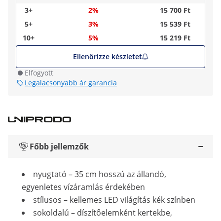
3+
2%
15 700 Ft
5+
3%
15 539 Ft
10+
5%
15 219 Ft
Ellenőrizze készletet
Elfogyott
Legalacsonyabb ár garancia
Főbb jellemzők
nyugtató – 35 cm hosszú az állandó,
egyenletes vízáramlás érdekében
stílusos – kellemes LED világítás kék színben
sokoldalú – díszítőelemként kertekbe,