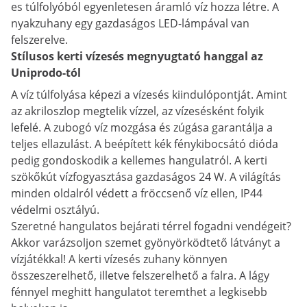
es túlfolyóból egyenletesen áramló víz hozza létre. A
nyakzuhany egy gazdaságos LED-lámpával van
felszerelve.
Stílusos kerti vízesés megnyugtató hanggal az
Uniprodo-tól
A víz túlfolyása képezi a vízesés kiindulópontját. Amint
az akriloszlop megtelik vízzel, az vízesésként folyik
lefelé. A zubogó víz mozgása és zúgása garantálja a
teljes ellazulást. A beépített kék fénykibocsátó dióda
pedig gondoskodik a kellemes hangulatról. A kerti
szökőkút vízfogyasztása gazdaságos 24 W. A világítás
minden oldalról védett a fröccsenő víz ellen, IP44
védelmi osztályú.
Szeretné hangulatos bejárati térrel fogadni vendégeit?
Akkor varázsoljon szemet gyönyörködtető látványt a
vízjátékkal! A kerti vízesés zuhany könnyen
összeszerelhető, illetve felszerelhető a falra. A lágy
fénnyel meghitt hangulatot teremthet a legkisebb