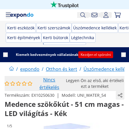
Kerti eszközök
Kerti szerszámok
Úszómedence kellékek
Kert
Kerti építmények
Kerti bútorok
Légtechnika
Kiemelt kedvezmények vállalatának
Kezdjen el spórolni
/
expondo
/
Otthon és kert
/
Úszómedence kellék
Nincs
Legyen Ön az első, aki értékeli
ezt a terméket
értékelés
|
Termékszám:
EX10250630
Modell:
UNI_WATER_54
Medence szökőkút - 51 cm magas -
LED világítás - Kék
1/5