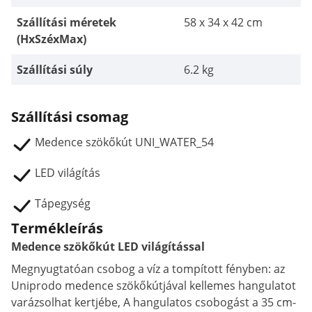
Szállítási méretek
58 x 34 x 42 cm
(HxSzéxMax)
Szállítási súly
6.2 kg
Szállítási csomag
Medence szökőkút UNI_WATER_54
LED világítás
Tápegység
Termékleírás
Medence szökőkút LED világítással
Megnyugtatóan csobog a víz a tompított fényben: az
Uniprodo medence szökőkútjával kellemes hangulatot
varázsolhat kertjébe, A hangulatos csobogást a 35 cm-