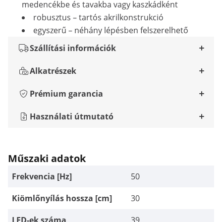
medencékbe és tavakba vagy kaszkádként
robusztus – tartós akrilkonstrukció
egyszerű – néhány lépésben felszerelhető
Szállítási információk
Alkatrészek
Prémium garancia
Használati útmutató
Műszaki adatok
Frekvencia [Hz]
50
Kiömlőnyílás hossza [cm]
30
LED-ek száma
39