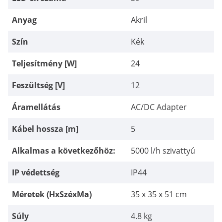
Anyag
Akril
Szín
Kék
Teljesítmény [W]
24
Feszültség [V]
12
Áramellátás
AC/DC Adapter
Kábel hossza [m]
5
Alkalmas a következőhöz:
5000 l/h szivattyú
IP védettség
IP44
Méretek (HxSzéxMa)
35 x 35 x 51 cm
Súly
4.8 kg