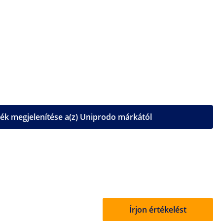
k megjelenítése a(z) Uniprodo márkától
Írjon értékelést