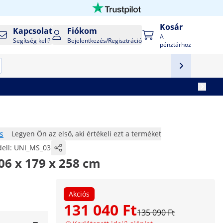
Kosár
Kapcsolat
Fiókom
A
Segítség kell?
Bejelentkezés/Regisztráció
pénztárhoz
s
Legyen Ön az első, aki értékeli ezt a terméket
ell:
UNI_MS_03
06 x 179 x 258 cm
Akciós
131 040 Ft
135 090 Ft