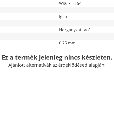
W96 x H154
Igen
Horganyzott acél
0.25 mm
További jellemzők összehasonlítása
Ez a termék jelenleg nincs készleten.
Ajánlott alternatívák az érdeklődésed alapján:
ló az Uniprodo-tól
tja a kerti felszereléseket, a kültéri játékokat és a szersz
,például kerti bútorok vagy kerékpárok számára is. A W96 x
ható lakattal.
élból