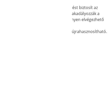
 esik, a kialakítás tökéletes vízelvezetést biztosít az
antálják az optimális légáramlást, és megakadályozzák a
 ház felépítése laikusok számára is könnyen elvégezhető
nakkor alacsony karbantartási igényű és újrahasznosítható.
kek is érdekelték