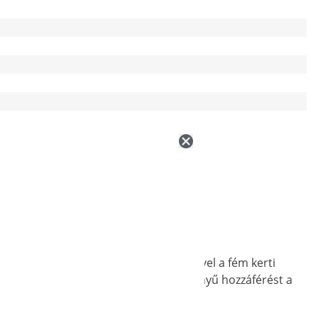
ámokat. 206 x 179 x 258 cm-es méreteivel a fém kerti
 H154 cm-es ajtó lehetővé teszi a könnyű hozzáférést a