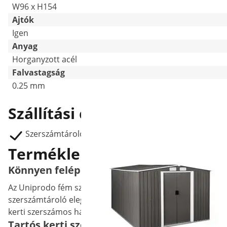
W96 x H154
Ajtók
Igen
Anyag
Horganyzott acél
Falvastagság
0.25 mm
Szállítási csomag
Szerszámtároló UNI_MS_03
Termékleírás
Könnyen felépíthető: zárható szerszámtáro
Az Uniprodo fém szerszámtárolójában biztonságosan tárolha
szerszámtároló elegendő tárhelyet kínál nagyobb eszközök
kerti szerszámos házhoz, és gyorsan és biztonságosan zár
Tartós kerti szerszámtároló horganyzott ac