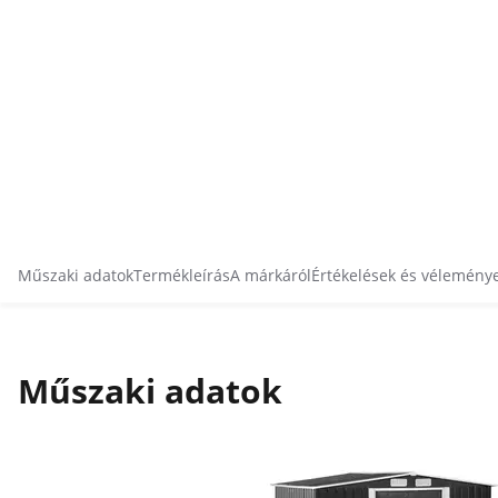
Műszaki adatok
Termékleírás
A márkáról
Értékelések és vélemény
Műszaki adatok