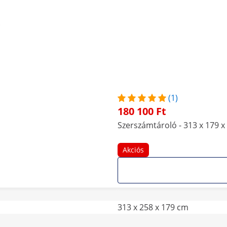
(1)
180 100 Ft
Szerszámtároló - 313 x 179 x
Akciós
313 x 258 x 179 cm