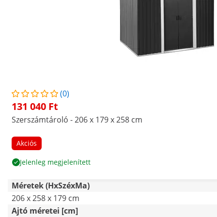
(0)
131 040 Ft
Szerszámtároló - 206 x 179 x 258 cm
Akciós
Jelenleg megjelenített
Méretek (HxSzéxMa)
206 x 258 x 179 cm
Ajtó méretei [cm]