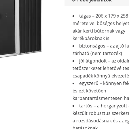
tágas – 206 x 179 x 25
méreteivel bőséges helyet 
akár kerti bútornak vagy
kerékpároknak is
biztonságos – az ajtó la
zárható (nem tartozék)
jól átgondolt – az olda
tetőszerkezet lehetővé tes
csapadék könnyű elvezeté
egyszerű – könnyen fel
és ezt követően
karbantartásmentesen ha
tartós – a horganyzott 
készült robusztus szerkeze
a rozsdásodásnak és az e
hatásoknak