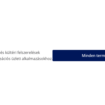
és kültéri felszerelések
Minden termé
eációs üzleti alkalmazásokhoz.