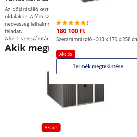
Az időjárásálló kerti szekrényt csúcsos tető fedi, melynek 
oldalakon. A fém szerszámtároló alja nyitott a talaj felé,
(1)
nedvesség felhalmozódását és a penészedést is. A tisztít
180 100 Ft
feladat.
A kerti szerszámtároló ház rendkívül tartós. A fészer hor
Szerszámtároló - 313 x 179 x 258 c
Akik megnézték ezt a termék
Akciós
Termék megtekintése
Akciós