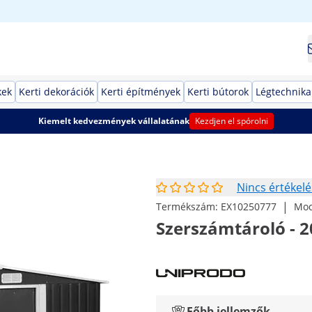
kek
Kerti dekorációk
Kerti építmények
Kerti bútorok
Légtechnika
Kiemelt kedvezmények vállalatának
Kezdjen el spórolni
Nincs értékelé
|
Termékszám:
EX10250777
Mod
Szerszámtároló - 2
Főbb jellemzők