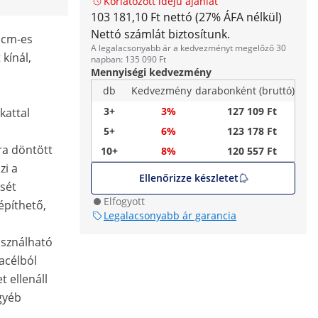
Korlátozott idejű ajánlat
103 181,10 Ft nettó (27% ÁFA nélkül)
Nettó számlát biztosítunk.
8 cm-es
A legalacsonyabb ár a kedvezményt megelőző 30
kínál,
napban: 135 090 Ft
Mennyiségi kedvezmény
db
Kedvezmény
darabonként (bruttó)
3+
3%
127 109 Ft
kattal
5+
6%
123 178 Ft
lra döntött
10+
8%
120 557 Ft
zi a
Ellenőrizze készletet
sét
Elfogyott
építhető,
Legalacsonyabb ár garancia
sználható
acélból
t ellenáll
gyéb