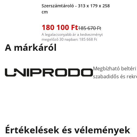
Szerszámtároló - 313 x 179 x 258
cm
180 100 Ft
185 670 Ft
A legalacsonyabb ár a kedvezményt
megelőző 30 napban: 185 668 Ft
A márkáról
Megbízható beltéri 
szabadidős és rekr
Értékelések és vélemények