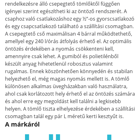
rendelkezésre álló csepegtető tömlőktől függően
igényei szerint egészítheti ki az öntöző rendszerét. A
csaphoz való csatlakozáshoz egy ½“-os gyorscsatlakozó
és egy csapcsatlakozó található a szállítási csomagban.
A csepegtető cső maximálisan 4 bárral működtethető,
amellyel egy 240 l/órás átfolyás érhető el. Az optimális
öntözés érdekében a nyomás csökkenteni kell,
amennyire csak lehet. A gumiból és polietilénből
készült anyag hihetetlenül robosztus valamint
rugalmas. Ennek köszönhetően könnyedén és stabilan
helyezhető el, még magas nyomás mellett is. A tömlő
különösen alkalmas üvegházakban való használatra,
ahol csak korlátozott hely érhető el az öntözés számára
és ahol erre egy megoldást kell találni a legkisebb
helyen. A tömlő tiszta elhelyezése érdekében a szállítási
csomagban talál egy pár L méretű kerti kesztyűt is.
A márkáról