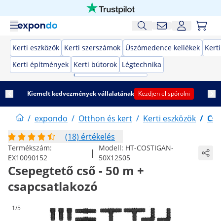
Kerti eszközök
Kerti szerszámok
Úszómedence kellékek
Kert
Kerti építmények
Kerti bútorok
Légtechnika
Kiemelt kedvezmények vállalatának
Kezdjen el spórolni
/
expondo
/
Otthon és kert
/
Kerti eszközök
/
Cse
(18) értékelés
Termékszám:
Modell:
HT-COSTIGAN-
|
EX10090152
50X12S05
Csepegtető cső - 50 m +
csapcsatlakozó
1/5