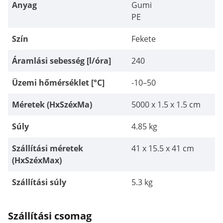
Anyag
Gumi
PE
Szín
Fekete
Áramlási sebesség [l/óra]
240
Üzemi hőmérséklet [°C]
-10–50
Méretek (HxSzéxMa)
5000 x 1.5 x 1.5 cm
Súly
4.85 kg
Szállítási méretek
41 x 15.5 x 41 cm
(HxSzéxMax)
Szállítási súly
5.3 kg
Szállítási csomag