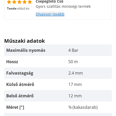
Csepegtető Cső
Gyors szàllítás minöségi termék
Tende
előző év
Olvasson tovább
Műszaki adatok
Maximális nyomás
4 Bar
Hossz
50 m
Falvastagság
2.4 mm
Külső átmérő
17 mm
Belső átmérő
12 mm
Méret ["]
¾ (kakasdarab)