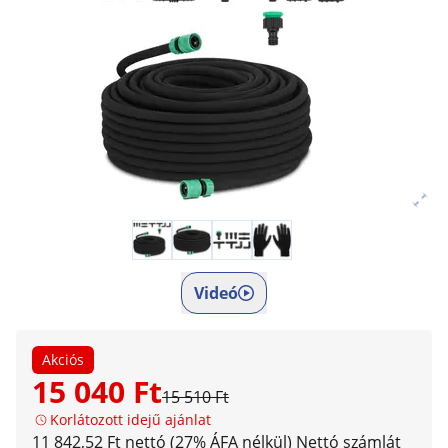
Videó
Akciós
15 040 Ft
15 510 Ft
Korlátozott idejű ajánlat
11 842,52 Ft nettó (27% ÁFA nélkül)
Nettó számlát