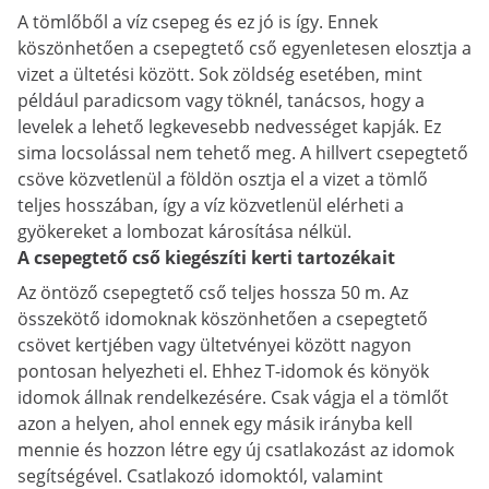
A tömlőből a víz csepeg és ez jó is így. Ennek
köszönhetően a csepegtető cső egyenletesen elosztja a
vizet a ültetési között. Sok zöldség esetében, mint
például paradicsom vagy töknél, tanácsos, hogy a
levelek a lehető legkevesebb nedvességet kapják. Ez
sima locsolással nem tehető meg. A hillvert csepegtető
csöve közvetlenül a földön osztja el a vizet a tömlő
teljes hosszában, így a víz közvetlenül elérheti a
gyökereket a lombozat károsítása nélkül.
A csepegtető cső kiegészíti kerti tartozékait
Az öntöző csepegtető cső teljes hossza 50 m. Az
összekötő idomoknak köszönhetően a csepegtető
csövet kertjében vagy ültetvényei között nagyon
pontosan helyezheti el. Ehhez T-idomok és könyök
idomok állnak rendelkezésére. Csak vágja el a tömlőt
azon a helyen, ahol ennek egy másik irányba kell
mennie és hozzon létre egy új csatlakozást az idomok
segítségével. Csatlakozó idomoktól, valamint