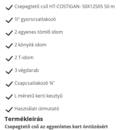
Csepegtető cső HT-COSTIGAN- 50X12S05 50 m
½“ gyorscsatlakozó
2 egyenes tömlő idom
2 könyök idom
2 T-idom
3 végdarab
Csapcsatlakozó ¾"
L méretű kerti kesztyű
Használati útmutató
Termékleírás
Csepegtető cső az egyenletes kert öntözésért