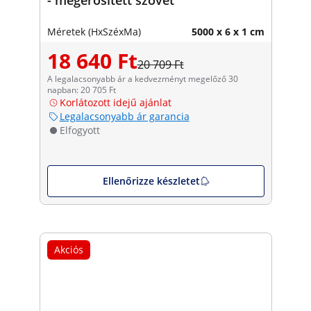
Méretek (HxSzéxMa)
5000 x 6 x 1 cm
18 640 Ft
20 709 Ft
A legalacsonyabb ár a kedvezményt megelőző 30
napban: 20 705 Ft
Korlátozott idejű ajánlat
Legalacsonyabb ár garancia
Elfogyott
Ellenőrizze készletet
Akciós