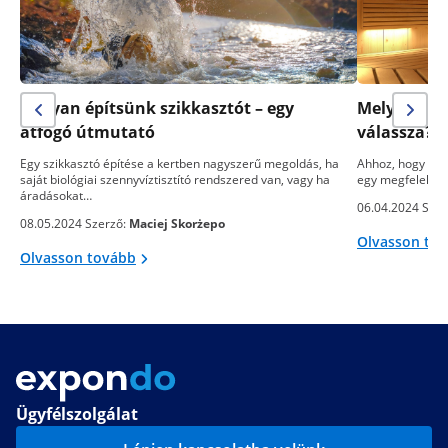
Hogyan építsünk szikkasztót – egy
Melyik sza
átfogó útmutató
válassza? 
Egy szikkasztó építése a kertben nagyszerű megoldás, ha
Ahhoz, hogy egy
saját biológiai szennyvíztisztító rendszered van, vagy ha
egy megfelelő s
áradásokat…
06.04.2024 Szer
08.05.2024 Szerző:
Maciej Skorżepo
Olvasson to
Olvasson tovább
Ügyfélszolgálat