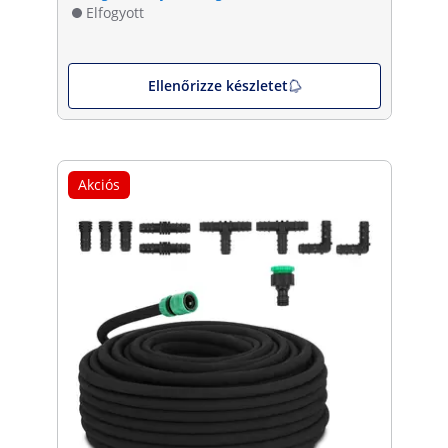
Elfogyott
Ellenőrizze készletet
Akciós