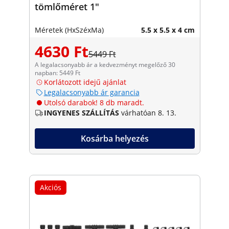
tömlőméret 1"
Méretek (HxSzéxMa)
5.5 x 5.5 x 4 cm
4630 Ft
5449 Ft
A legalacsonyabb ár a kedvezményt megelőző 30
napban: 5449 Ft
Korlátozott idejű ajánlat
Legalacsonyabb ár garancia
Utolsó darabok! 8 db maradt.
INGYENES SZÁLLÍTÁS
várhatóan 8. 13.
Kosárba helyezés
Akciós