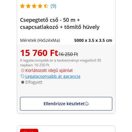
(9)
Csepegtető cső - 50 m +
csapcsatlakozó + tömítő hüvely
Méretek (HxSzéxMa)
5000 x 3.5 x 3.5 cm
15 760 Ft
16 250 Ft
A legalacsonyabb ár a kedvezményt megelőző 30
napban: 16 250 Ft
Korlátozott idejű ajánlat
Legalacsonyabb ár garancia
Elfogyott
Ellenőrizze készletet