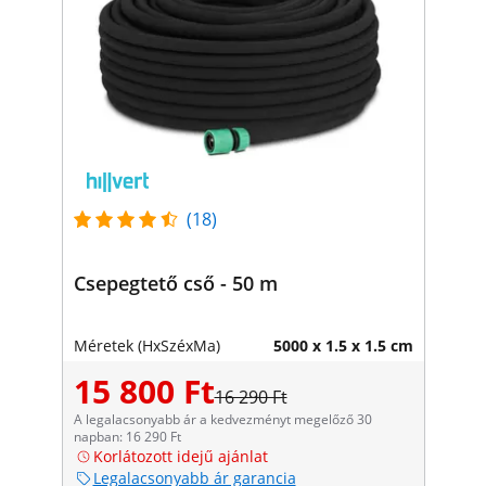
(18)
Csepegtető cső - 50 m
Méretek (HxSzéxMa)
5000 x 1.5 x 1.5 cm
15 800 Ft
16 290 Ft
A legalacsonyabb ár a kedvezményt megelőző 30
napban: 16 290 Ft
Korlátozott idejű ajánlat
Legalacsonyabb ár garancia