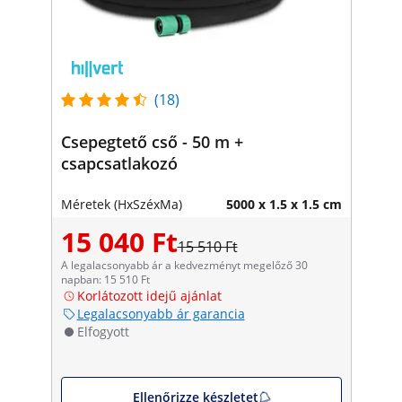
(18)
Csepegtető cső - 50 m +
csapcsatlakozó
Méretek (HxSzéxMa)
5000 x 1.5 x 1.5 cm
15 040 Ft
15 510 Ft
A legalacsonyabb ár a kedvezményt megelőző 30
napban: 15 510 Ft
Korlátozott idejű ajánlat
Legalacsonyabb ár garancia
Elfogyott
Ellenőrizze készletet