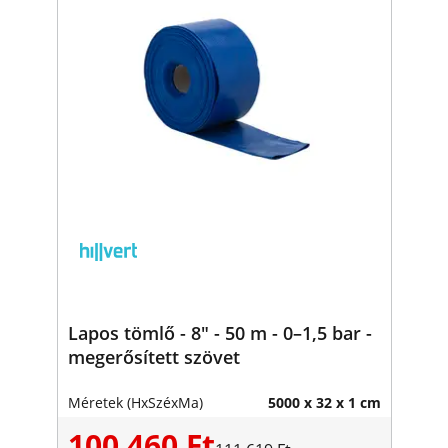
Lapos tömlő - 8" - 50 m - 0–1,5 bar -
megerősített szövet
Méretek (HxSzéxMa)
5000 x 32 x 1 cm
100 460 Ft