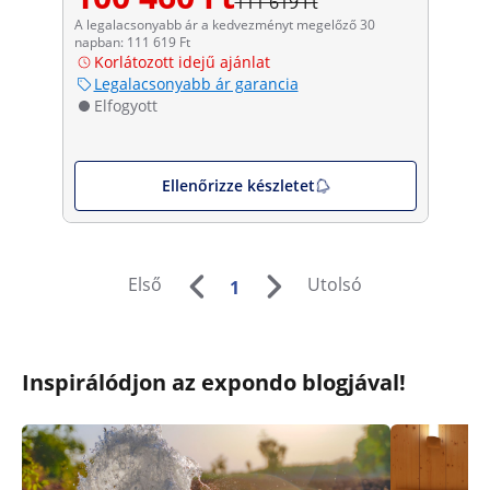
111 619 Ft
A legalacsonyabb ár a kedvezményt megelőző 30
napban: 111 619 Ft
Korlátozott idejű ajánlat
Legalacsonyabb ár garancia
Elfogyott
Ellenőrizze készletet
Első
Utolsó
1
Inspirálódjon az expondo blogjával!