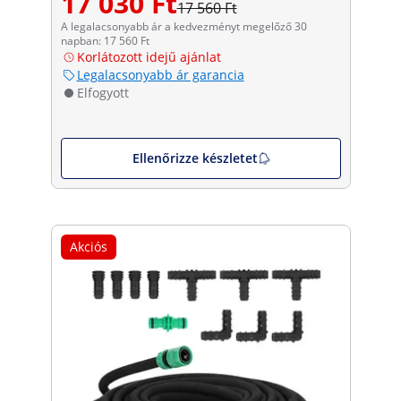
17 030 Ft
17 560 Ft
A legalacsonyabb ár a kedvezményt megelőző 30
napban: 17 560 Ft
Korlátozott idejű ajánlat
Legalacsonyabb ár garancia
Elfogyott
Ellenőrizze készletet
Akciós