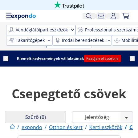
Vendéglátóipari eszközök
Professzionális szerszám
Takarítógépek
Irodai berendezések
Mobilit
Kiemelt kedvezmények vállalatának
Kezdjen el spórolni
Csepegtető csövek
Szűrő (0)
/
expondo
/
Otthon és kert
/
Kerti eszközök
/
Cse