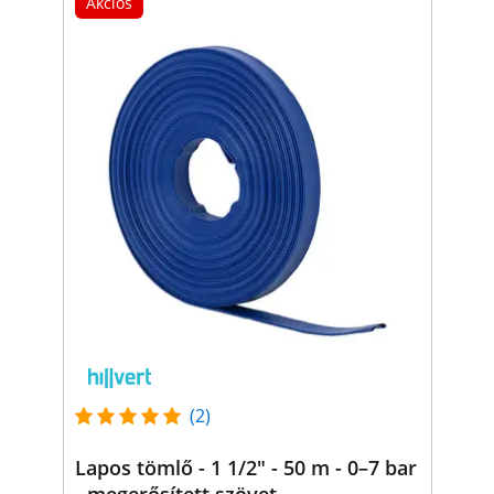
Akciós
(2)
Lapos tömlő - 1 1/2" - 50 m - 0–7 bar
- megerősített szövet