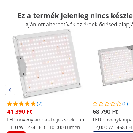
Ez a termék jelenleg nincs készle
Ajánlott alternatívák az érdeklődésed alapj
Kerti eszközök
Kerti szerszámok
Úszómedence kellékek
Kert
Kerti építmények
Kerti bútorok
Légtechnika
Kiemelt kedvezmények vállalatának
Kezdjen el spórolni
Akik megnézték ezt a terméket, azokat a következő termékek is
érdekelték
LED növénylámpa - teljes
LED növénylámpa - teljes
spektrum - 110 W - 234 LED -
spektrum - 2,000 W - 468 
10 000 Lumen
- 20 000 Lumen
(2)
(0)
41 390 Ft
68 790 Ft
41 390 Ft
68 790 Ft
/
expondo
/
Otthon és kert
/
Kerti szerszámok
/
LED növénylámpa - teljes spektrum
LED növénylámpa 
- 110 W - 234 LED - 10 000 Lumen
- 2,000 W - 468 L
(6) értékelés