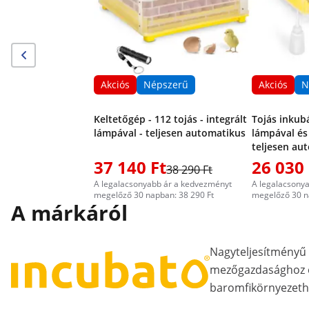
Akciós
Népszerű
Akciós
N
Keltetőgép - 112 tojás - integrált
Tojás inkubá
lámpával - teljesen automatikus
lámpával és
teljesen au
37 140 Ft
26 030 
38 290 Ft
A legalacsonyabb ár a kedvezményt
A legalacsony
megelőző 30 napban: 38 290 Ft
megelőző 30 n
A márkáról
Nagyteljesítményű 
mezőgazdasághoz é
baromfikörnyezeth