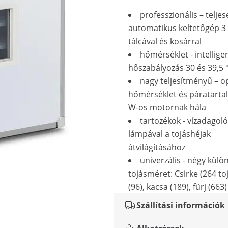
professzionális – telje
automatikus keltetőgép 3 
tálcával és kosárral
hőmérséklet - intellige
hőszabályozás 30 és 39,5 
nagy teljesítményű – o
hőmérséklet és páratarta
W-os motornak hála
tartozékok - vízadagoló
lámpával a tojáshéjak
átvilágításához
univerzális - négy kül
tojásméret: Csirke (264 toj
(96), kacsa (189), fürj (663)
Szállítási információk