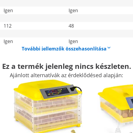
Igen
Igen
112
48
Igen
Igen
További jellemzők összehasonlítása
Ez a termék jelenleg nincs készleten.
Ajánlott alternatívák az érdeklődésed alapján:
ltet
kkor bízzon az incubato IN-EI-264 keltetőgépében. A mezőga