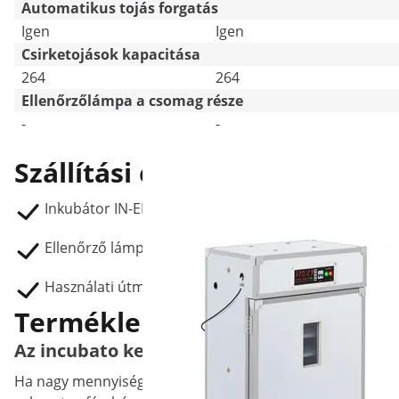
Automatikus tojás forgatás
Igen
Igen
Csirketojások kapacitása
264
264
Ellenőrzőlámpa a csomag része
-
-
Szállítási csomag
Inkubátor IN-EI-264
Ellenőrző lámpa
Használati útmutató
Termékleírás
Az incubato keltetőgépje szárnyasokat kike
Ha nagy mennyiségű szárnyasokat szeretne tenyészteni, a