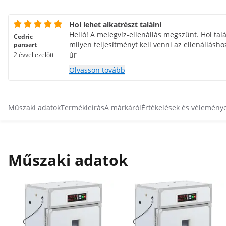
Hol lehet alkatrészt találni
Helló! A melegvíz-ellenállás megszűnt. Hol talá
Cedric
milyen teljesítményt kell venni az ellenállásho
pansart
úr
2 évvel ezelőtt
Olvasson tovább
Műszaki adatok
Termékleírás
A márkáról
Értékelések és vélemény
Műszaki adatok