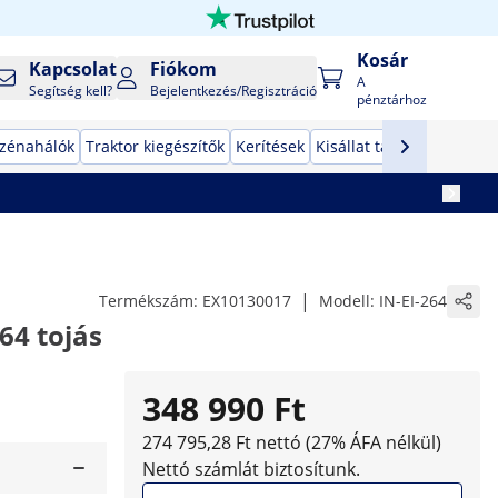
Kosár
Kapcsolat
Fiókom
A
Segítség kell?
Bejelentkezés/Regisztráció
pénztárhoz
zénahálók
Traktor kiegészítők
Kerítések
Kisállat tartozékok
Auto
|
Termékszám:
EX10130017
Modell:
IN-EI-264
64 tojás
348 990 Ft
274 795,28 Ft nettó (27% ÁFA nélkül)
Nettó számlát biztosítunk.