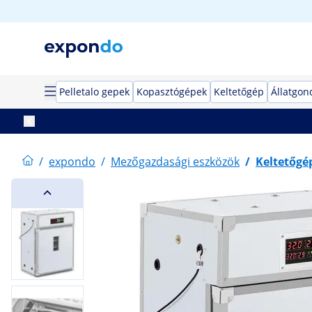
Pelletalo gepek
Kopasztógépek
Keltetőgép
Állatgon
/
expondo
/
Mezőgazdasági eszközök
/
Keltetőgé