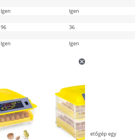
Igen
Igen
96
36
Igen
Igen
zdasági felszerelések közé tartozó keltetőgép egy