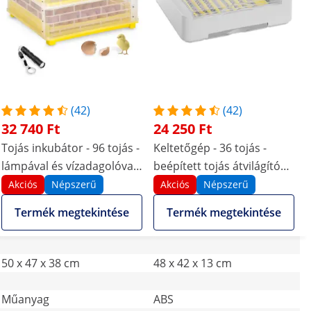
(42)
(42)
32 740 Ft
24 250 Ft
Tojás inkubátor - 96 tojás -
Keltetőgép - 36 tojás -
lámpával és vízadagolóval -
beépített tojás átvilágító
teljesen automatikus
lámpa - teljesen
Akciós
Népszerű
Akciós
Népszerű
automatikus
Termék megtekintése
Termék megtekintése
50 x 47 x 38 cm
48 x 42 x 13 cm
Műanyag
ABS