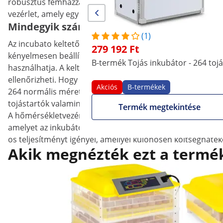
robusztus fémházzal rendelkezik, amelybe akár három, szá
vezérlet, amely egy optimális kikelési arányt biztosít. Tar
Mindegyik szárnyashoz a megfelelő beállít
(1)
Az incubato keltetőgépje kitűnik a sok közül az átlátható 
279 192 Ft
kényelmesen beállíthatók. A tojások mozgatása közötti időt
B-termék Tojás inkubátor - 264 toj
használhatja. A keltetőgép teljesen automatikusan elvégzi 
ellenőrizheti. Hogy a keltetőgép belsőjét kívülről is ellenő
Akciós
B-termékek
264 normális méretű tojás, 96 libatojás vagy alternatívaké
tojástartók valamint a kosár is könnyedén kivehető a bels
Termék megtekintése
A hőmérsékletvezérlés a keltetés legfontosabb része, amel
amelyet az inkubátor állandóan tart. Az automatikus moz
os teljesítményt igényel, amellyel különösen költséghaték
Akik megnézték ezt a termék