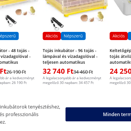
épszerű
Akciós
Népszerű
Akciós
tor - 48 tojás -
Tojás inkubátor - 96 tojás -
Keltetőgép 
 vízadagolóval -
lámpával és vízadagolóval -
tojás átvil
tomatikus
teljesen automatikus
automatik
Ft
32 740 Ft
24 250
26 190 Ft
34 460 Ft
abb ár a kedvezményt
A legalacsonyabb ár a kedvezményt
A legalacson
apban: 26 190 Ft
megelőző 30 napban: 34 457 Ft
megelőző 30 
inkubátorok tenyésztéshez,
s professzionális
Minden termé
ez.