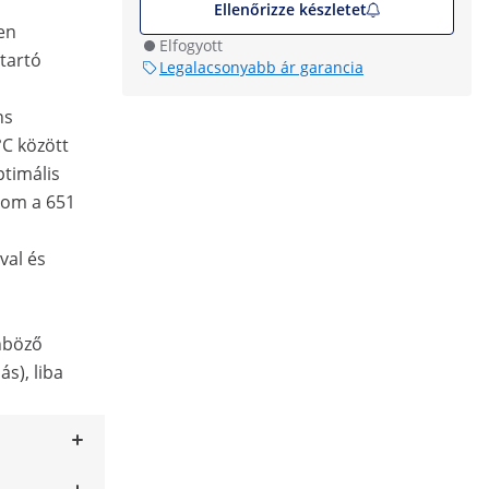
Ellenőrizze készletet
sen
Elfogyott
tartó
Legalacsonyabb ár garancia
ns
°C között
ptimális
lom a 651
val és
önböző
ás), liba