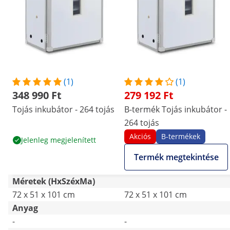
(1)
(1)
348 990 Ft
279 192 Ft
Tojás inkubátor - 264 tojás
B-termék Tojás inkubátor -
264 tojás
Akciós
B-termékek
Jelenleg megjelenített
Termék megtekintése
Méretek (HxSzéxMa)
72 x 51 x 101 cm
72 x 51 x 101 cm
Anyag
-
-