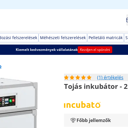
dozási felszerelések
Méhészeti felszerelések
Pelletáló matricák
S
Kiemelt kedvezmények vállalatának
Kezdjen el spórolni
p
(1) értékelés
Tojás inkubátor - 2
Főbb jellemzők