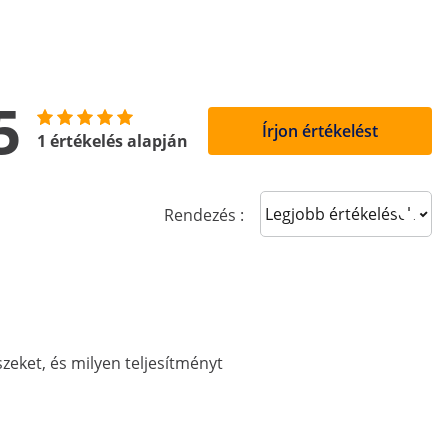
5
Írjon értékelést
1 értékelés alapján
Sort reviews
Rendezés :
szeket, és milyen teljesítményt