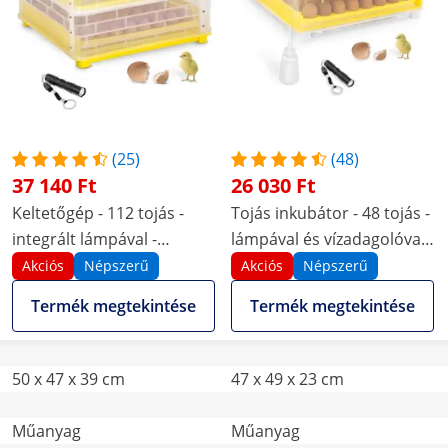
(25)
(48)
37 140 Ft
26 030 Ft
Keltetőgép - 112 tojás -
Tojás inkubátor - 48 tojás -
integrált lámpával -
lámpával és vízadagolóval -
teljesen automatikus
teljesen automatikus
Akciós
Népszerű
Akciós
Népszerű
Termék megtekintése
Termék megtekintése
50 x 47 x 39 cm
47 x 49 x 23 cm
Műanyag
Műanyag