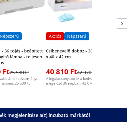
Népszerű
Akciós
Népszerű
- 36 tojás - beépített
Csibenevelő doboz - 36 °C-ig - 78
ágító lámpa - teljesen
x 40 x 42 cm
us
 Ft
40 810 Ft
25 530 Ft
42 070 Ft
yabb ár a kedvezményt
A legalacsonyabb ár a kedvezményt
napban: 25 530 Ft
megelőző 30 napban: 42 070 Ft
k megjelenítése a(z) incubato márkától