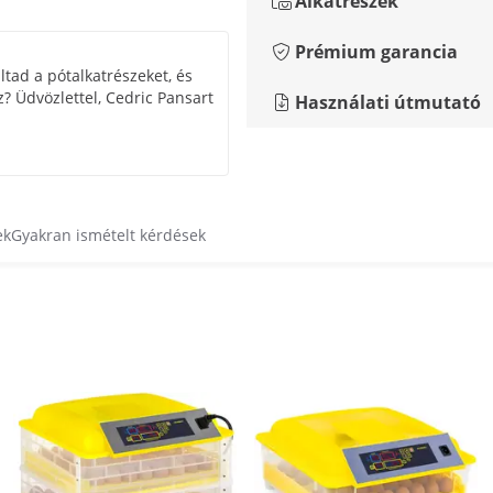
Alkatrészek
Prémium garancia
ltad a pótalkatrészeket, és
z? Üdvözlettel, Cedric Pansart
Használati útmutató
ek
Gyakran ismételt kérdések