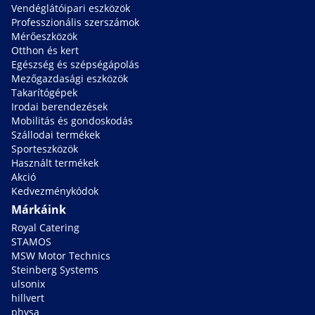
Vendéglátóipari eszközök
Professzionális szerszámok
Mérőeszközök
Otthon és kert
Egészség és szépségápolás
Mezőgazdasági eszközök
Takarítógépek
Irodai berendezések
Mobilitás és gondoskodás
Szállodai termékek
Sporteszközök
Használt termékek
Akció
Kedvezménykódok
Márkáink
Royal Catering
STAMOS
MSW Motor Technics
Steinberg Systems
ulsonix
hillvert
physa