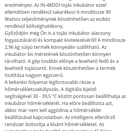
eredményez. Az IN-48DDI tojás inkubátor ezzel
ellentétben rendkívül takarékos! A mindössze 90
Wattos teljesítménynek köszönhetően az eszköz
rendkívül költséghatékony.
Győződjön meg Ön is a tojás inkubátor alacsony
fogyasztásáról és kompakt kivitelezéséről! A mindössze
2,96 kg súlyú termék könnyedén szállítható. Az
inkubátor kis méretének köszönhetően könnyen
tárolható. A gép további előnye a levehető fedő és a
kivehető tojástartó. Ennek köszönhetően a termék
tisztítása nagyon egyszerű.
A keltetési folyamat legfontosabb része a
hőmérsékletszabályozás. A digitális kijelző
segítségével 30 - 39,5 °C között pontosan beállíthatja az
inkubátor hőmérsékletét. Ha előre beállította azt,
akkor már nem kell aggódnia a hőmérséklet
beállításával kapcsolatban. Az intelligens ellenőrző
rendszer biztosítja a kívánt hőmérsékletet. Az