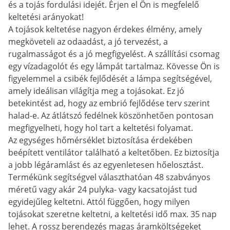
és a tojás fordulási idejét. Érjen el Ön is megfelelő
keltetési arányokat!
A tojások keltetése nagyon érdekes élmény, amely
megköveteli az odaadást, a jó tervezést, a
rugalmasságot és a jó megfigyelést. A szállítási csomag
egy vízadagolót és egy lámpát tartalmaz. Kövesse Ön is
figyelemmel a csibék fejlődését a lámpa segítségével,
amely ideálisan világítja meg a tojásokat. Ez jó
betekintést ad, hogy az embrió fejlődése terv szerint
halad-e. Az átlátszó fedélnek köszönhetően pontosan
megfigyelheti, hogy hol tart a keltetési folyamat.
Az egységes hőmérséklet biztosítása érdekében
beépített ventilátor található a keltetőben. Ez biztosítja
a jobb légáramlást és az egyenletesen hőelosztást.
Termékünk segítségvel választhatóan 48 szabványos
méretű vagy akár 24 pulyka- vagy kacsatojást tud
egyidejűleg keltetni. Attól függően, hogy milyen
tojásokat szeretne keltetni, a keltetési idő max. 35 nap
lehet. A rossz berendezés magas áramköltségeket