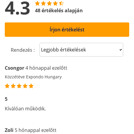
4.3
48 értékelés alapján
Írjon értékelést
Sort reviews
Rendezés :
Csongor
4 hónappal ezelőtt
Közzétéve Expondo Hungary
5
Kíválóan működik.
Zoli
5 hónappal ezelőtt