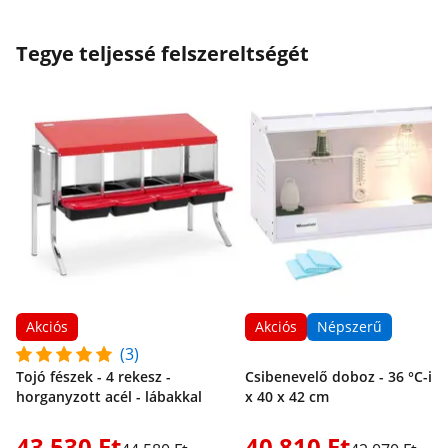
Tegye teljessé felszereltségét
Akciós
Akciós
Népszerű
(3)
Tojó fészek - 4 rekesz -
Csibenevelő doboz - 36 °C-ig 
horganyzott acél - lábakkal
x 40 x 42 cm
43 530 Ft
40 810 Ft