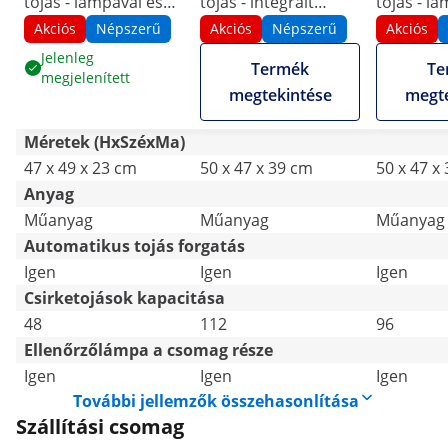
tojás - lámpával és
tojás - integrált
tojás - l
vízadagolóval -
lámpával - teljesen
vízadagol
Akciós
Népszerű
Akciós
Népszerű
Akciós
teljesen automatikus
automatikus
teljesen 
Jelenleg
Termék
Te
megjelenített
megtekintése
megte
Méretek (HxSzéxMa)
47 x 49 x 23 cm
50 x 47 x 39 cm
50 x 47 x
Anyag
Műanyag
Műanyag
Műanyag
Automatikus tojás forgatás
Igen
Igen
Igen
Csirketojások kapacitása
48
112
96
Ellenőrzőlámpa a csomag része
Igen
Igen
Igen
További jellemzők összehasonlítása
Szállítási csomag