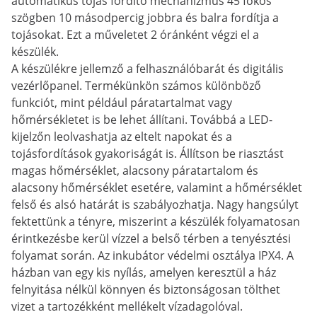
automatikus tojás fordító mechanizmus 45 fokos
szögben 10 másodpercig jobbra és balra fordítja a
tojásokat. Ezt a műveletet 2 óránként végzi el a
készülék.
A készülékre jellemző a felhasználóbarát és digitális
vezérlőpanel. Termékünkön számos különböző
funkciót, mint például páratartalmat vagy
hőmérsékletet is be lehet állítani. Továbbá a LED-
kijelzőn leolvashatja az eltelt napokat és a
tojásfordítások gyakoriságát is. Állítson be riasztást
magas hőmérséklet, alacsony páratartalom és
alacsony hőmérséklet esetére, valamint a hőmérséklet
felső és alsó határát is szabályozhatja. Nagy hangsúlyt
fektettünk a tényre, miszerint a készülék folyamatosan
érintkezésbe kerül vízzel a belső térben a tenyésztési
folyamat során. Az inkubátor védelmi osztálya IPX4. A
házban van egy kis nyílás, amelyen keresztül a ház
felnyitása nélkül könnyen és biztonságosan tölthet
vizet a tartozékként mellékelt vízadagolóval.