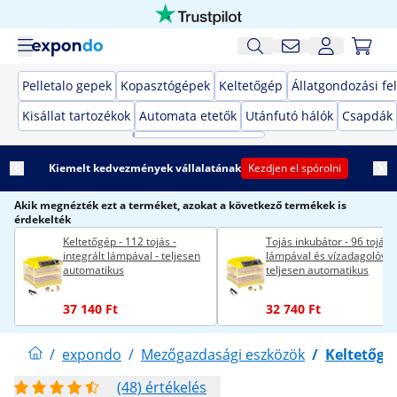
Pelletalo gepek
Kopasztógépek
Keltetőgép
Állatgondozási fe
Kisállat tartozékok
Automata etetők
Utánfutó hálók
Csapdák
Kiemelt kedvezmények vállalatának
Kezdjen el spórolni
Akik megnézték ezt a terméket, azokat a következő termékek is
érdekelték
Keltetőgép - 112 tojás -
Tojás inkubátor - 96 tojás -
integrált lámpával - teljesen
lámpával és vízadagolóval 
automatikus
teljesen automatikus
37 140 Ft
32 740 Ft
/
expondo
/
Mezőgazdasági eszközök
/
Keltetőgé
(48) értékelés