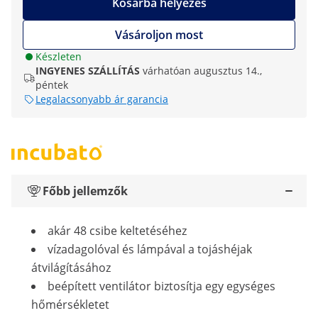
Kosárba helyezés
Vásároljon most
Készleten
INGYENES SZÁLLÍTÁS
várhatóan augusztus 14.,
péntek
Legalacsonyabb ár garancia
Főbb jellemzők
akár 48 csibe keltetéséhez
vízadagolóval és lámpával a tojáshéjak
átvilágításához
beépített ventilátor biztosítja egy egységes
hőmérsékletet