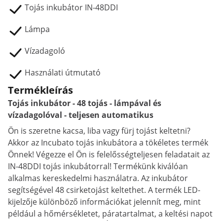
Tojás inkubátor IN-48DDI
Lámpa
Vízadagoló
Használati útmutató
Termékleírás
Tojás inkubátor - 48 tojás - lámpával és
vízadagolóval - teljesen automatikus
Ön is szeretne kacsa, liba vagy fürj tojást keltetni?
Akkor az Incubato tojás inkubátora a tökéletes termék
Önnek! Végezze el Ön is felelősségteljesen feladatait az
IN-48DDI tojás inkubátorral! Termékünk kiválóan
alkalmas kereskedelmi használatra. Az inkubátor
segítségével 48 csirketojást keltethet. A termék LED-
kijelzője különböző információkat jelennít meg, mint
például a hőmérsékletet, páratartalmat, a keltési napot