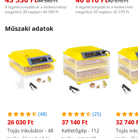
44 580 Ft
42 070 Ft
A legalacsonyabb ár a kedvezményt
A legalacsonyabb ár a kedvezményt
megelőző 30 napban: 44 580 Ft
megelőző 30 napban: 42 070 Ft
Műszaki adatok
(48)
(25)
26 030 Ft
37 140 Ft
32 740 
Tojás inkubátor - 48
Keltetőgép - 112
Tojás ink