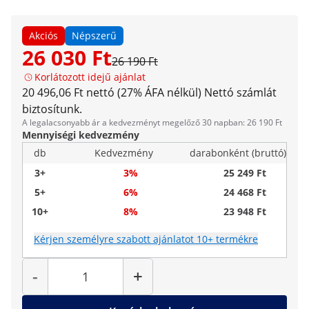
Akciós
Népszerű
26 030 Ft
26 190 Ft
Korlátozott idejű ajánlat
20 496,06 Ft nettó (27% ÁFA nélkül)
Nettó számlát
biztosítunk.
A legalacsonyabb ár a kedvezményt megelőző 30 napban: 26 190 Ft
Mennyiségi kedvezmény
db
Kedvezmény
darabonként (bruttó)
3+
3%
25 249 Ft
5+
6%
24 468 Ft
10+
8%
23 948 Ft
Kérjen személyre szabott ajánlatot 10+ termékre
Mennyiség
-
+