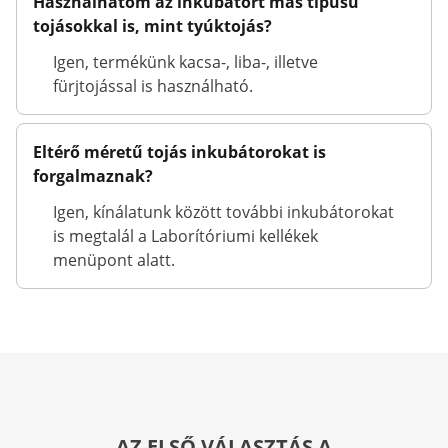
Használhatom az inkubátort más típusú
tojásokkal is, mint tyúktojás?
Igen, termékünk kacsa-, liba-, illetve
fürjtojással is használható.
Eltérő méretű tojás inkubátorokat is
forgalmaznak?
Igen, kínálatunk között további inkubátorokat
is megtalál a Laborítóriumi kellékek
menüpont alatt.
AZ ELSŐ VÁLASZTÁS A