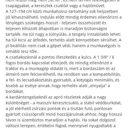
csapágyakat, a keresztek csuklóit vagy a hajtóművet.
A 127–194 cm közti munkahossz-tartomány sok helyzetben
jól kihasználható. Indulás előtt mindig érdemes ellenőrizni a
tényleges szükséges hosszt - teljesen összehúzott és
teljesen kihúzott állapotban is maradjon biztonságos
tartalék. Ha túl nagy a túlnyúlás, a tengely instabilabb lehet;
ha túl kicsi az átfedés, terhelés alatt könnyebben sérülhet. A
jó beállítás nem csak a gépet védi, hanem a munkavégzés is
simább lesz tőle.
A csatlakozásnál a pontos illeszkedés a kulcs. A 1 3/8" / 6
fogos bordás kapcsolat elterjedt, de mindig ellenőrizd a
traktor és a munkagép oldalát is, mert a bordaszám és az
átmérő nem felcserélhető. Ha rendben van a kompatibilitás,
a fel- és lecsatlakoztatás gyorsabb, a kotyogás minimális, és
kisebb az esélye annak, hogy terhelés alatt „elnyalja” a
bordákat.
A kardántengelyeknél az apró részletek adják a nagy
különbséget - a masszív keresztcsukló, a stabil védőburkolat,
a jól elérhető zsírzási pontok és a tisztán futó, pontosan
gyártott csúszóprofil mind hozzájárulnak ahhoz, hogy hosszú
távon is üzembiztos maradjon a hajtás. Ha sokat dolgozol
változó terepen, értékelni fogod, mennyivel nyugodtabb a