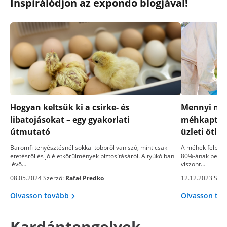
Inspirálódjon az expondo blogjával!
Hogyan keltsük ki a csirke- és
Mennyi méz
libatojásokat – egy gyakorlati
méhkaptárb
útmutató
üzleti ötlet
Baromfi tenyésztésnél sokkal többről van szó, mint csak
A méhek felbecs
etetésről és jó életkörülmények biztosításáról. A tyúkólban
80%-ának bepor
lévő…
viszont…
08.05.2024 Szerző:
Rafał Predko
12.12.2023 Szer
Olvasson tovább
Olvasson to
Kardántengelyek