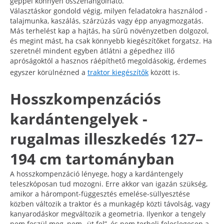
géppel könnyen összehangolható.
Választáskor gondold végig, milyen feladatokra használod -
talajmunka, kaszálás, szárzúzás vagy épp anyagmozgatás.
Más terhelést kap a hajtás, ha sűrű növényzetben dolgozol,
és megint mást, ha csak könnyebb kiegészítőket forgatsz. Ha
szeretnél mindent egyben átlátni a gépedhez illő
apróságoktól a hasznos ráépíthető megoldásokig, érdemes
egyszer körülnézned a
traktor kiegészítők
között is.
Hosszkompenzációs
kardántengelyek -
rugalmas illeszkedés 127–
194 cm tartományban
A hosszkompenzáció lényege, hogy a kardántengely
teleszkóposan tud mozogni. Erre akkor van igazán szükség,
amikor a hárompont-függesztés emelése-süllyesztése
közben változik a traktor és a munkagép közti távolság, vagy
kanyarodáskor megváltozik a geometria. Ilyenkor a tengely
nem feszül meg, nem „üt fel”, és nem terheli feleslegesen a