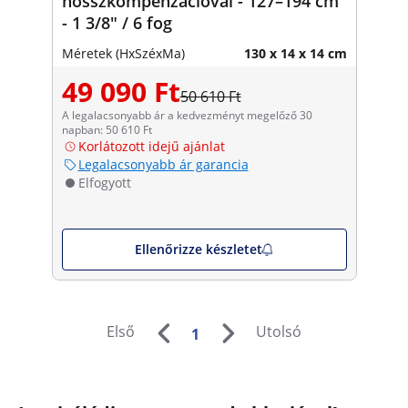
hosszkompenzációval - 127–194 cm
- 1 3/8" / 6 fog
Méretek (HxSzéxMa)
130 x 14 x 14 cm
49 090 Ft
50 610 Ft
A legalacsonyabb ár a kedvezményt megelőző 30
napban: 50 610 Ft
Korlátozott idejű ajánlat
Legalacsonyabb ár garancia
Elfogyott
Ellenőrizze készletet
Első
Utolsó
1