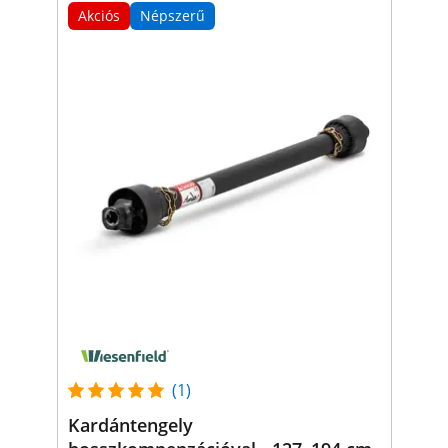
Akciós
Népszerű
(1)
Kardántengely