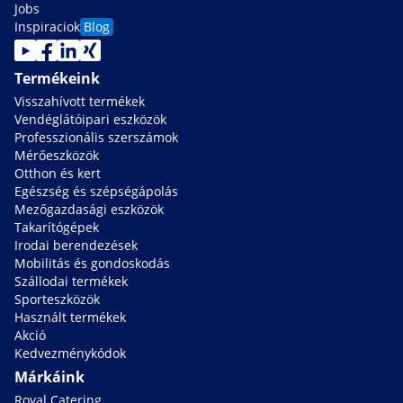
Jobs
Inspiraciok
Blog
Termékeink
Visszahívott termékek
Vendéglátóipari eszközök
Professzionális szerszámok
Mérőeszközök
Otthon és kert
Egészség és szépségápolás
Mezőgazdasági eszközök
Takarítógépek
Irodai berendezések
Mobilitás és gondoskodás
Szállodai termékek
Sporteszközök
Használt termékek
Akció
Kedvezménykódok
Márkáink
Royal Catering