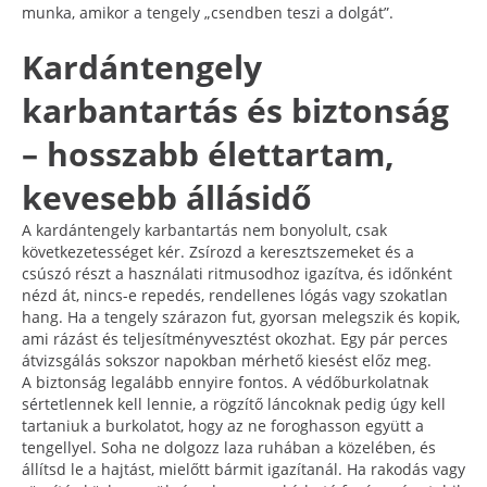
munka, amikor a tengely „csendben teszi a dolgát”.
Kardántengely
karbantartás és biztonság
– hosszabb élettartam,
kevesebb állásidő
A kardántengely karbantartás nem bonyolult, csak
következetességet kér. Zsírozd a keresztszemeket és a
csúszó részt a használati ritmusodhoz igazítva, és időnként
nézd át, nincs-e repedés, rendellenes lógás vagy szokatlan
hang. Ha a tengely szárazon fut, gyorsan melegszik és kopik,
ami rázást és teljesítményvesztést okozhat. Egy pár perces
átvizsgálás sokszor napokban mérhető kiesést előz meg.
A biztonság legalább ennyire fontos. A védőburkolatnak
sértetlennek kell lennie, a rögzítő láncoknak pedig úgy kell
tartaniuk a burkolatot, hogy az ne foroghasson együtt a
tengellyel. Soha ne dolgozz laza ruhában a közelében, és
állítsd le a hajtást, mielőtt bármit igazítanál. Ha rakodás vagy