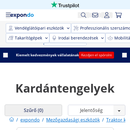
Vendéglátóipari eszközök
Professzionális szerszám
Takarítógépek
Irodai berendezések
Mobilit
Kiemelt kedvezmények vállalatának
Kezdjen el spórolni
Kardántengelyek
Szűrő (0)
/
expondo
/
Mezőgazdasági eszközök
/
Traktor ki