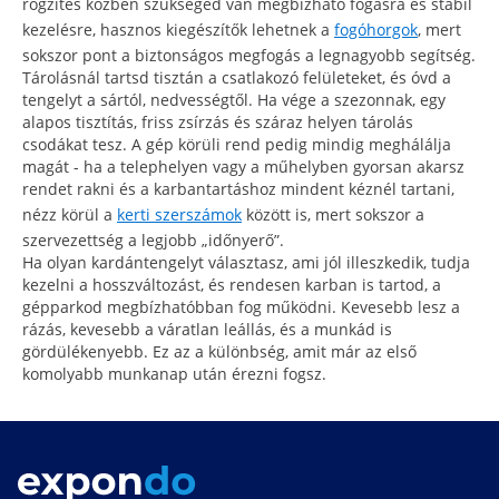
rögzítés közben szükséged van megbízható fogásra és stabil
kezelésre, hasznos kiegészítők lehetnek a
fogóhorgok
, mert
sokszor pont a biztonságos megfogás a legnagyobb segítség.
Tárolásnál tartsd tisztán a csatlakozó felületeket, és óvd a
tengelyt a sártól, nedvességtől. Ha vége a szezonnak, egy
alapos tisztítás, friss zsírzás és száraz helyen tárolás
csodákat tesz. A gép körüli rend pedig mindig meghálálja
magát - ha a telephelyen vagy a műhelyben gyorsan akarsz
rendet rakni és a karbantartáshoz mindent kéznél tartani,
nézz körül a
kerti szerszámok
között is, mert sokszor a
szervezettség a legjobb „időnyerő”.
Ha olyan kardántengelyt választasz, ami jól illeszkedik, tudja
kezelni a hosszváltozást, és rendesen karban is tartod, a
gépparkod megbízhatóbban fog működni. Kevesebb lesz a
rázás, kevesebb a váratlan leállás, és a munkád is
gördülékenyebb. Ez az a különbség, amit már az első
komolyabb munkanap után érezni fogsz.