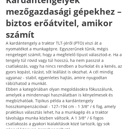
mezőgazdasági gépekhez –
biztos erőátvitel, amikor
számít
A kardántengely a traktor TLT-jéről (PTO) viszi át a
nyomatékot a munkagépre. Egyszerűnek tűnik, mégis
rengeteget számít, hogy a megfelelő típust választod-e. Ha a
tengely túl rövid vagy túl hosszú, ha nem passzol a
csatlakozás, vagy ha nincs rendben a burkolat és a kenés, az
gyors kopást, rázást, sőt leállást is okozhat. A cél mindig
ugyanaz - stabil, egyenletes hajtás, amire nyugodtan
rábízhatod a munkát.
Ebben a kategóriában olyan megoldásokra fókuszálunk,
amelyek a mindennapi használatban is kényelmesek és
megbízhatóak. Tipikus példa a kardántengely
hosszkompenzációval - 127–194 cm - 1 3/8" / 6 fog, amely
praktikus választás lehet, ha a munkagép és a traktor
távolsága munka közben változik. A 1 3/8" / 6 fogos
csatlakozás a gyakori kialakítások közé tartozik, így sok