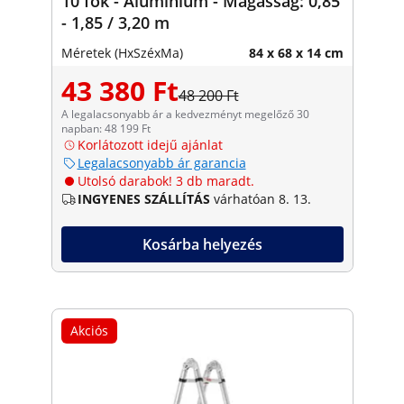
10 fok - Alumínium - Magasság: 0,85
- 1,85 / 3,20 m
Méretek (HxSzéxMa)
84 x 68 x 14 cm
43 380 Ft
48 200 Ft
A legalacsonyabb ár a kedvezményt megelőző 30
napban: 48 199 Ft
Korlátozott idejű ajánlat
Legalacsonyabb ár garancia
Utolsó darabok! 3 db maradt.
INGYENES SZÁLLÍTÁS
várhatóan 8. 13.
Kosárba helyezés
Akciós