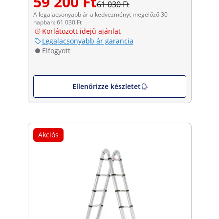
59 200 Ft
61 030 Ft
A legalacsonyabb ár a kedvezményt megelőző 30
napban: 61 030 Ft
Korlátozott idejű ajánlat
Legalacsonyabb ár garancia
Elfogyott
Ellenőrizze készletet
Akciós