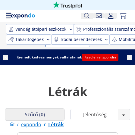
Vendéglátóipari eszközök
Professzionális szerszám
Takarítógépek
Irodai berendezések
Mobilit
Kiemelt kedvezmények vállalatának
Kezdjen el spórolni
Létrák
Szűrő (0)
/
expondo
/
Létrák