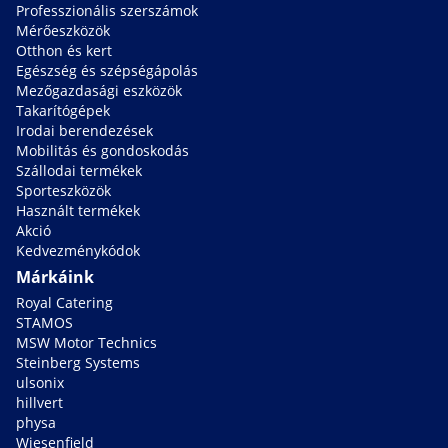
Professzionális szerszámok
Mérőeszközök
Otthon és kert
Egészség és szépségápolás
Mezőgazdasági eszközök
Takarítógépek
Irodai berendezések
Mobilitás és gondoskodás
Szállodai termékek
Sporteszközök
Használt termékek
Akció
Kedvezménykódok
Márkáink
Royal Catering
STAMOS
MSW Motor Technics
Steinberg Systems
ulsonix
hillvert
physa
Wiesenfield