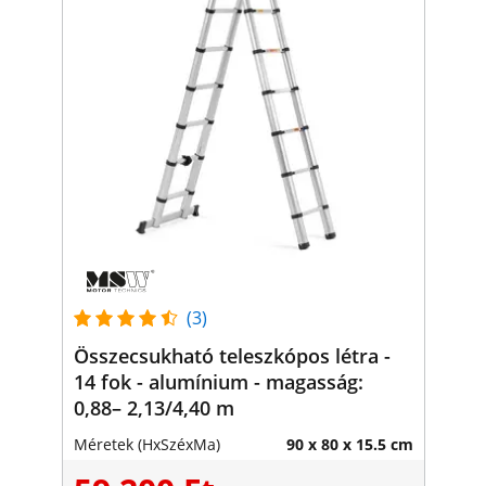
(3)
Összecsukható teleszkópos létra -
14 fok - alumínium - magasság:
0,88– 2,13/4,40 m
Méretek (HxSzéxMa)
90 x 80 x 15.5 cm