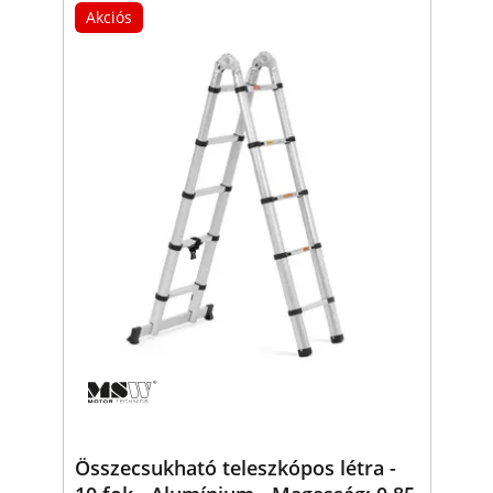
Akciós
Összecsukható teleszkópos létra -