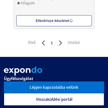
Elfogyott
Ellenőrizze készletet
Első
Utolsó
1
Ügyfélszolgálat
Lépjen kapcsolatba velünk
Visszaküldési portál