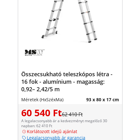
Összecsukható teleszkópos létra -
16 fok - alumínium - magasság:
0,92– 2,42/5 m
Méretek (HxSzéxMa)
93 x 80 x 17 cm
60 540 Ft
62 410 Ft
A legalacsonyabb ár a kedvezményt megelőző 30
napban: 62 410 Ft
Korlátozott idejű ajánlat
Legalacsonyabb ár garancia