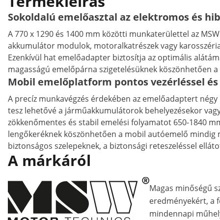
Termékleírás
Sokoldalú emelőasztal az elektromos és hi
A 770 x 1290 és 1400 mm közötti munkaterülettel az MSW 
akkumulátor modulok, motoralkatrészek vagy karosszériael
Ezenkívül hat emelőadapter biztosítja az optimális alátám
magasságú emelőpárna szigetelésüknek köszönhetően a na
Mobil emelőplatform pontos vezérléssel és
A precíz munkavégzés érdekében az emelőadaptert négy irá
tesz lehetővé a járműakkumulátorok behelyezésekor vagy e
zökkenőmentes és stabil emelési folyamatot 650-1840 mm-es
lengőkeréknek köszönhetően a mobil autóemelő mindig moz
biztonságos szelepeknek, a biztonsági reteszeléssel ell
A márkáról
Magas minőségű s
eredményekért, a fe
mindennapi műhely