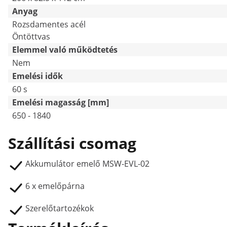
Anyag
Rozsdamentes acél
Öntöttvas
Elemmel való működtetés
Nem
Emelési idők
60 s
Emelési magasság [mm]
650 - 1840
Szállítási csomag
Akkumulátor emelő MSW-EVL-02
6 x emelőpárna
Szerelőtartozékok