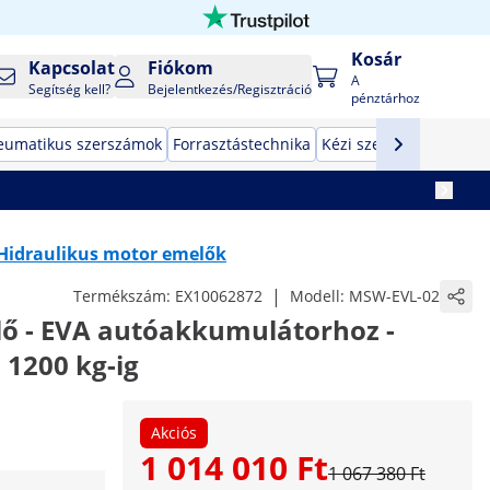
Kosár
Kapcsolat
Fiókom
A
Segítség kell?
Bejelentkezés/Regisztráció
pénztárhoz
eumatikus szerszámok
Forrasztástechnika
Kézi szerszámok
Gyár
Hidraulikus motor emelők
|
Termékszám:
EX10062872
Modell:
MSW-EVL-02
ő - EVA autóakkumulátorhoz -
 1200 kg-ig
Akciós
1 014 010 Ft
1 067 380 Ft