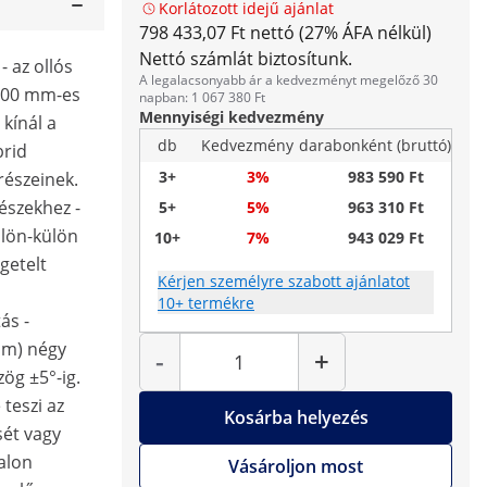
Korlátozott idejű ajánlat
798 433,07 Ft nettó (27% ÁFA nélkül)
Nettó számlát biztosítunk.
 az ollós
A legalacsonyabb ár a kedvezményt megelőző 30
1400 mm-es
napban: 1 067 380 Ft
Mennyiségi kedvezmény
kínál a
db
Kedvezmény
darabonként (bruttó)
brid
3+
3%
983 590 Ft
részeinek.
észekhez -
5+
5%
963 310 Ft
ülön-külön
10+
7%
943 029 Ft
getelt
Kérjen személyre szabott ajánlatot
10+ termékre
ás -
Mennyiség
 mm) négy
-
+
ög ±5°-ig.
 teszi az
Kosárba helyezés
ét vagy
alon
Vásároljon most