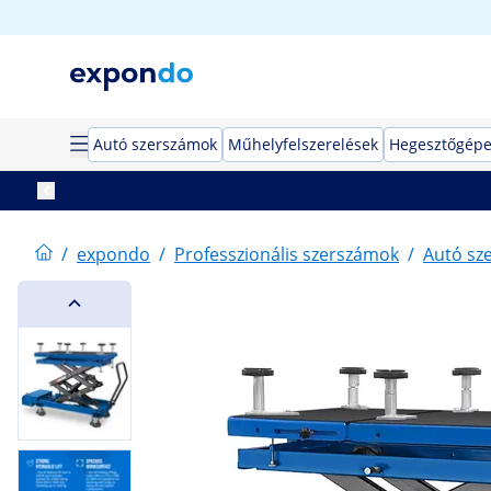
Autó szerszámok
Műhelyfelszerelések
Hegesztőgép
/
expondo
/
Professzionális szerszámok
/
Autó sz