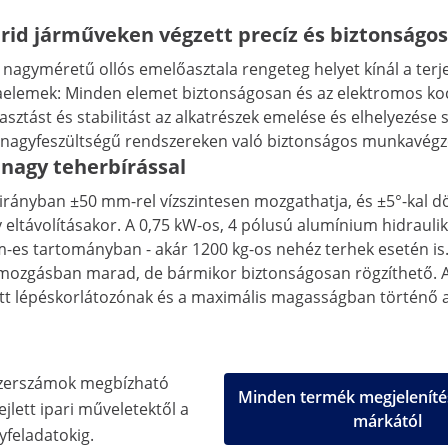
brid járműveken végzett precíz és biztonság
nagyméretű ollós emelőasztala rengeteg helyet kínál a ter
emek: Minden elemet biztonságosan és az elektromos kockáza
asztást és stabilitást az alkatrészek emelése és elhelyezése 
gyfeszültségű rendszereken való biztonságos munkavégzést
 nagy teherbírással
nyban ±50 mm-rel vízszintesen mozgathatja, és ±5°-kal dönt
ltávolításakor. A 0,75 kW-os, 4 pólusú alumínium hidraulika
 tartományban - akár 1200 kg-os nehéz terhek esetén is. A s
gásban marad, de bármikor biztonságosan rögzíthető. A jár
átott lépéskorlátozónak és a maximális magasságban történ
zerszámok megbízható
Minden termék megjeleníté
jlett ipari műveletektől a
márkától
feladatokig.