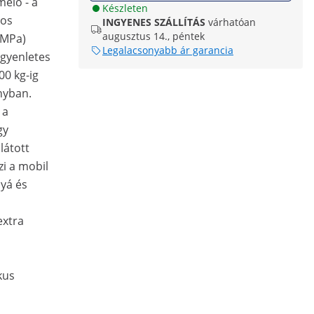
melő - a
Készleten
-os
INGYENES SZÁLLÍTÁS
várhatóan
augusztus 14., péntek
 MPa)
Legalacsonyabb ár garancia
egyenletes
00 kg-ig
nyban.
 a
gy
látott
zi a mobil
yá és
extra
kus