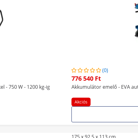
(0)
776 540 Ft
 - 750 W - 1200 kg-ig
Akkumulátor emelő - EVA aut
Akciós
175 x 92.5 x 113 cm