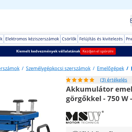
ek
Elektromos kéziszerszámok
Csörlők
Felújítás és kivitelezés
Pn
Kiemelt kedvezmények vállalatának
Kezdjen el spórolni
erszámok
/
Személygépkocsi szerszámok
/
Emelőgépek
/
(3) értékelés
Akkumulátor emel
görgőkkel - 750 W -