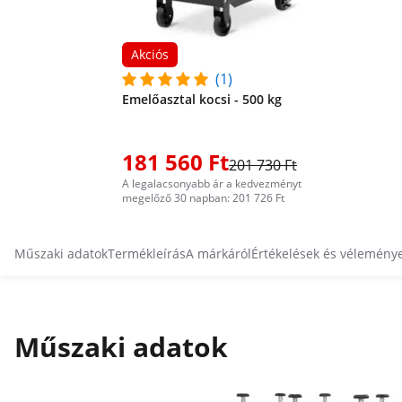
Akciós
(1)
Emelőasztal kocsi - 500 kg
181 560 Ft
201 730 Ft
A legalacsonyabb ár a kedvezményt
megelőző 30 napban: 201 726 Ft
Műszaki adatok
Termékleírás
A márkáról
Értékelések és vélemény
Műszaki adatok