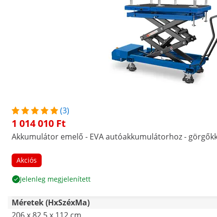
(3)
1 014 010 Ft
Akkumulátor emelő - EVA autóakkumulátorhoz - görgőkkel
Akciós
Jelenleg megjelenített
Méretek (HxSzéxMa)
206 x 82.5 x 112 cm