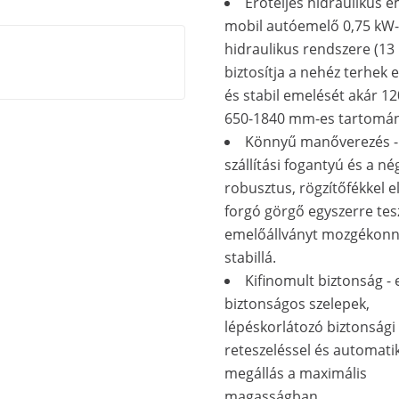
Erőteljes hidraulikus e
mobil autóemelő 0,75 kW
hidraulikus rendszere (13
biztosítja a nehéz terhek 
és stabil emelését akár 12
650-1840 mm-es tartomá
Könnyű manőverezés -
szállítási fogantyú és a né
robusztus, rögzítőfékkel el
forgó görgő egyszerre tes
emelőállványt mozgékonn
stabillá.
Kifinomult biztonság - 
biztonságos szelepek,
lépéskorlátozó biztonsági
reteszeléssel és automati
megállás a maximális
magasságban.