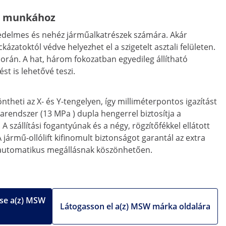
os munkához
jedelmes és nehéz járműalkatrészek számára. Akár
toktól védve helyezhet el a szigetelt asztali felületen.
során. A hat, három fokozatban egyedileg állítható
 is lehetővé teszi.
heti az X- és Y-tengelyen, így milliméterpontos igazítást
rendszer (13 MPa ) dupla hengerrel biztosítja a
zállítási fogantyúnak és a négy, rögzítőfékkel ellátott
mű-ollólift kifinomult biztonságot garantál az extra
ő automatikus megállásnak köszönhetően.
se a(z) MSW
Látogasson el a(z) MSW márka oldalára