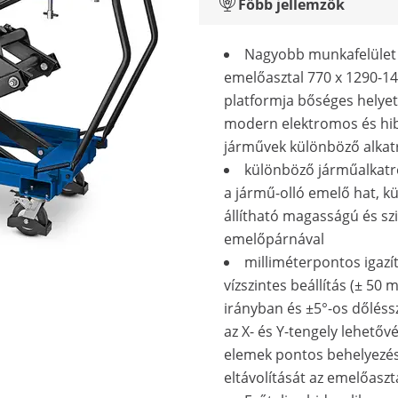
Főbb jellemzők
Nagyobb munkafelület -
emelőasztal 770 x 1290-
platformja bőséges helyet 
modern elektromos és hi
járművek különböző alkat
különböző járműalkatr
a jármű-olló emelő hat, k
állítható magasságú és szi
emelőpárnával
milliméterpontos igazít
vízszintes beállítás (± 50
irányban és ±5°-os dőléssz
az X- és Y-tengely lehetővé
elemek pontos behelyezés
eltávolítását az emelőaszt