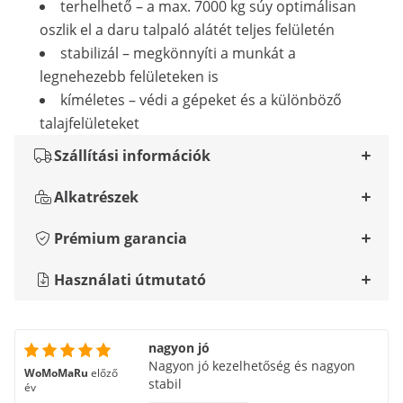
terhelhető – a max. 7000 kg súy optimálisan
oszlik el a daru talpaló alátét teljes felületén
stabilizál – megkönnyíti a munkát a
legnehezebb felületeken is
kíméletes – védi a gépeket és a különböző
talajfelületeket
Szállítási információk
Alkatrészek
Prémium garancia
Használati útmutató
nagyon jó
Nagyon jó kezelhetőség és nagyon
WoMoMaRu
előző
stabil
év