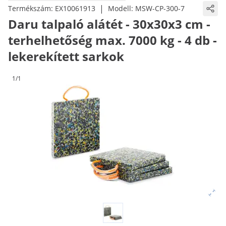
|
Termékszám:
EX10061913
Modell:
MSW-CP-300-7
Daru talpaló alátét - 30x30x3 cm -
terhelhetőség max. 7000 kg - 4 db -
lekerekített sarkok
1/1