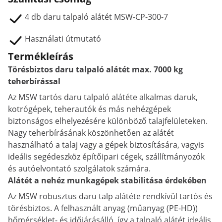
4 db daru talpaló alátét MSW-CP-300-7
Használati útmutató
Termékleírás
Törésbiztos daru talpaló alátét max. 7000 kg
teherbírással
Az MSW tartós daru talpaló alátéte alkalmas daruk,
kotrógépek, teherautók és más nehézgépek
biztonságos elhelyezésére különböző talajfelületeken.
Nagy teherbírásának köszönhetően az alátét
használható a talaj vagy a gépek biztosítására, vagyis
ideális segédeszköz építőipari cégek, szállítmányozók
és autóelvontató szolgálatok számára.
Alátét a nehéz munkagépek stabilitása érdekében
Az MSW robusztus daru talp alátéte rendkívül tartós és
törésbiztos. A felhasznált anyag (műanyag (PE-HD))
hőmérséklet- és időjárásálló, így a talpaló alátét ideális