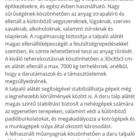
építkezésekre, és egész évben használható. Nagy
sűrűségének köszönhetően az anyag strapabíró és
ellenáll a különböző vegyszereknek, lúgoknak, szerves
savaknak, alkoholoknak, valamint zsíroknak és
olajoknak. A rugalmasság biztosítja a talpaló alátét
magas ellenállóképességét a feszültségrepedésekkel
szemben, és szinte lehetetlenné teszi az anyag törését.
A kiváló teherelosztásnak köszönhetően a 30x30x3 cm-
es alátét ellenáll a max. 7000 kg terhelésnek, anélkül,
hogy a darutámaszok és a támasztóelemek
megsüllyednének.
A talpaló alátét segítségével stabilizálhatja gépeit még
a legnehezebb körülmények között is. A daru talp alátét
magas szintű stabilitást biztosít a nehézgépek számára
az egyenetlen terepeken, valamint védi a különböző
padlóburkolatokat, és megakadályozza a kotrógépek és
a munkagépek súlya által okozott károsodást.
A felhasznált műanyagnak köszönhetően a daru talpaló