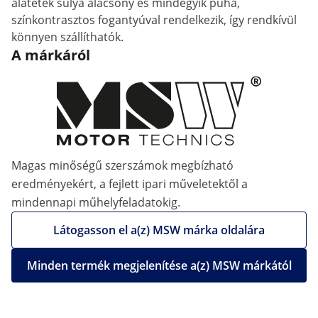
alátétek súlya alacsony és mindegyik puha,
színkontrasztos fogantyúval rendelkezik, így rendkívül
könnyen szállíthatók.
A márkáról
Magas minőségű szerszámok megbízható
eredményekért, a fejlett ipari műveletektől a
mindennapi műhelyfeladatokig.
Látogasson el a(z) MSW márka oldalára
Minden termék megjelenítése a(z) MSW márkától