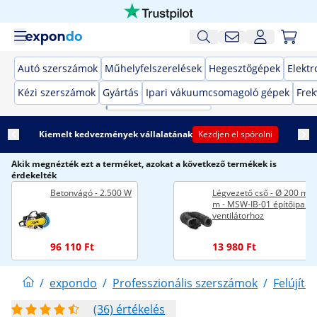
Autó szerszámok
Műhelyfelszerelések
Hegesztőgépek
Elekt
Kézi szerszámok
Gyártás
Ipari vákuumcsomagoló gépek
Frek
Kiemelt kedvezmények vállalatának
Kezdjen el spórolni
Akik megnézték ezt a terméket, azokat a következő termékek is
érdekelték
Betonvágó - 2.500 W
Légvezető cső - Ø 200 mm 
m - MSW-IB-01 építőipari
ventilátorhoz
96 110 Ft
13 980 Ft
/
expondo
/
Professzionális szerszámok
/
Felújítás
(36) értékelés