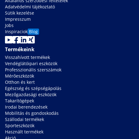
Általános szerződési feltételek
Adatvédelmi tájékoztató
Sütik kezelése
Impresszum
Jobs
Inspiraciok
Blog
Termékeink
Visszahívott termékek
Vendéglátóipari eszközök
Professzionális szerszámok
Mérőeszközök
Otthon és kert
Egészség és szépségápolás
Mezőgazdasági eszközök
Takarítógépek
Irodai berendezések
Mobilitás és gondoskodás
Szállodai termékek
Sporteszközök
Használt termékek
Akció