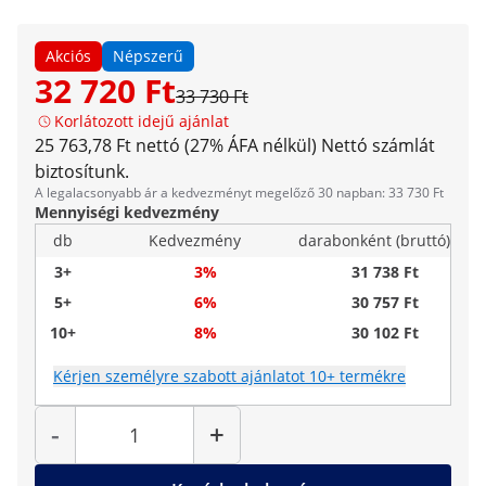
Akciós
Népszerű
32 720 Ft
33 730 Ft
Korlátozott idejű ajánlat
25 763,78 Ft nettó (27% ÁFA nélkül)
Nettó számlát
biztosítunk.
A legalacsonyabb ár a kedvezményt megelőző 30 napban: 33 730 Ft
Mennyiségi kedvezmény
db
Kedvezmény
darabonként (bruttó)
3+
3%
31 738 Ft
5+
6%
30 757 Ft
10+
8%
30 102 Ft
Kérjen személyre szabott ajánlatot 10+ termékre
Mennyiség
-
+