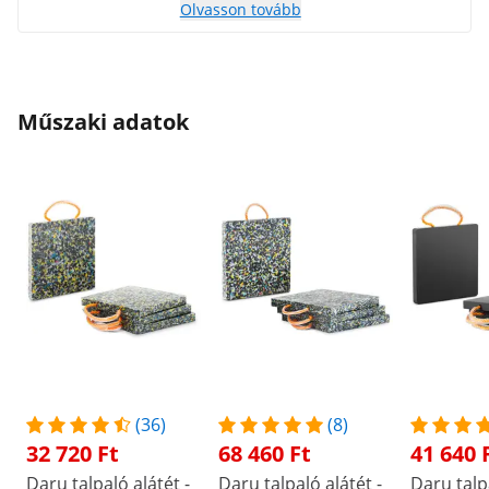
Olvasson tovább
Műszaki adatok
(36)
(8)
32 720 Ft
68 460 Ft
41 640 
Daru talpaló alátét -
Daru talpaló alátét -
Daru talpa