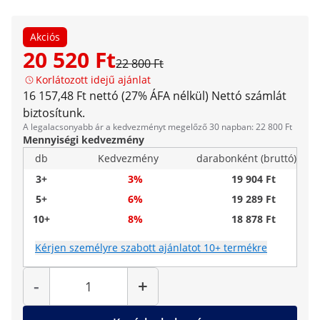
Akciós
20 520 Ft
22 800 Ft
Korlátozott idejű ajánlat
16 157,48 Ft nettó (27% ÁFA nélkül)
Nettó számlát
biztosítunk.
A legalacsonyabb ár a kedvezményt megelőző 30 napban: 22 800 Ft
Mennyiségi kedvezmény
db
Kedvezmény
darabonként (bruttó)
3+
3%
19 904 Ft
5+
6%
19 289 Ft
10+
8%
18 878 Ft
Kérjen személyre szabott ajánlatot 10+ termékre
Mennyiség
-
+