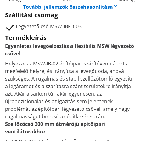
További jellemzők összehasonlítása
Szállítási csomag
Légvezető cső MSW-IBFD-03
Termékleírás
Egyenletes levegőeloszlás a flexibilis MSW légvezető
csővel
Helyezze az MSW-IB-02 építőipari szárítóventilátort a
megfelelő helyre, és irányítsa a levegőt oda, ahová
szükséges. A rugalmas és stabil szellőzőtömlő egyesíti
a légáramot és a szárításra szánt területekre irányítja
azt. Akár a sarkon túl, akár egyenesen: az
újrapozícionálás és az igazítás sem jelentenek
problémát az építőipari légvezető csővel, amely nagy
rugalmasságot biztosít az építkezés során.
Szellőzőcső 300 mm átmérőjű építőipari
ventilátorokhoz