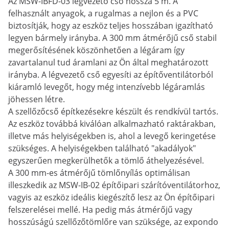
Az MSW-IBFD-03 légvezető cső hossza 5 m. A
felhasznált anyagok, a rugalmas a nejlon és a PVC
biztosítják, hogy az eszköz teljes hosszában igazítható
legyen bármely irányba. A 300 mm átmérőjű cső stabil
megerősítésének köszönhetően a légáram így
zavartalanul tud áramlani az Ön által meghatározott
irányba. A légvezető cső egyesíti az építőventilátorból
kiáramló levegőt, hogy még intenzívebb légáramlás
jöhessen létre.
A szellőzőcső építkezésekre készült és rendkívül tartós.
Az eszköz továbbá kiválóan alkalmazható raktárakban,
illetve más helyiségekben is, ahol a levegő keringetése
szükséges. A helyiségekben található "akadályok"
egyszerűen megkerülhetők a tömlő áthelyezésével.
A 300 mm-es átmérőjű tömlőnyílás optimálisan
illeszkedik az MSW-IB-02 építőipari szárítóventilátorhoz,
vagyis az eszköz ideális kiegészítő lesz az Ön építőipari
felszerelései mellé. Ha pedig más átmérőjű vagy
hosszúságú szellőzőtömlőre van szüksége, az expondo