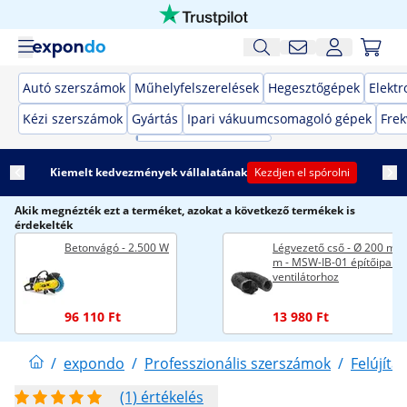
Autó szerszámok
Műhelyfelszerelések
Hegesztőgépek
Elekt
Kézi szerszámok
Gyártás
Ipari vákuumcsomagoló gépek
Frek
Kiemelt kedvezmények vállalatának
Kezdjen el spórolni
Akik megnézték ezt a terméket, azokat a következő termékek is
érdekelték
Betonvágó - 2.500 W
Légvezető cső - Ø 200 mm 
m - MSW-IB-01 építőipari
ventilátorhoz
96 110 Ft
13 980 Ft
/
expondo
/
Professzionális szerszámok
/
Felújítás
(1) értékelés