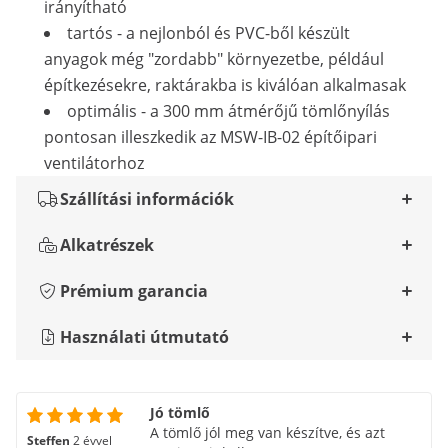
irányítható
tartós - a nejlonból és PVC-ből készült
anyagok még "zordabb" környezetbe, például
építkezésekre, raktárakba is kiválóan alkalmasak
optimális - a 300 mm átmérőjű tömlőnyílás
pontosan illeszkedik az MSW-IB-02 építőipari
ventilátorhoz
Szállítási információk
Alkatrészek
Prémium garancia
Használati útmutató
Jó tömlő
A tömlő jól meg van készítve, és azt
Steffen
2 évvel