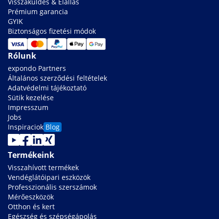
Visszaküldés & Elállás
Prémium garancia
GYIK
Biztonságos fizetési módok
Rólunk
expondo Partners
Általános szerződési feltételek
Adatvédelmi tájékoztató
Sütik kezelése
Impresszum
Jobs
Inspiraciok
Blog
Termékeink
Visszahívott termékek
Vendéglátóipari eszközök
Professzionális szerszámok
Mérőeszközök
Otthon és kert
Egészség és szépségápolás