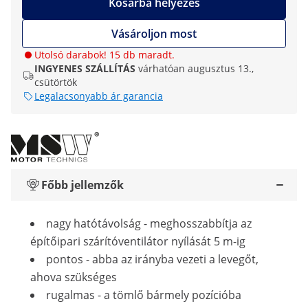
Kosárba helyezés
Vásároljon most
Utolsó darabok! 15 db maradt.
INGYENES SZÁLLÍTÁS
várhatóan augusztus 13.,
csütörtök
Legalacsonyabb ár garancia
Főbb jellemzők
nagy hatótávolság - meghosszabbítja az
építőipari szárítóventilátor nyílását 5 m-ig
pontos - abba az irányba vezeti a levegőt,
ahova szükséges
rugalmas - a tömlő bármely pozícióba