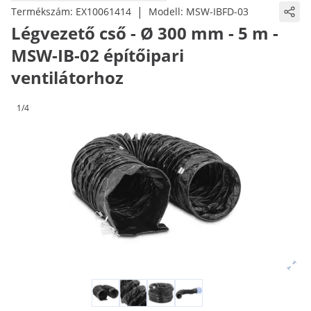
|
Termékszám:
EX10061414
Modell:
MSW-IBFD-03
Légvezető cső - Ø 300 mm - 5 m -
MSW-IB-02 építőipari
ventilátorhoz
1/4