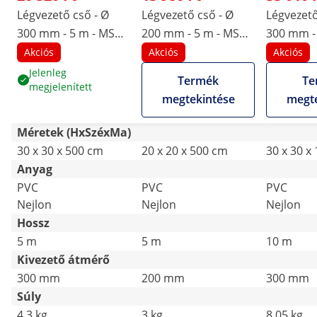
Légvezető cső - Ø
Légvezető cső - Ø
Légvezető
300 mm - 5 m - MSW-
200 mm - 5 m - MSW-
300 mm - 
IB-02 építőipari
IB-01 építőipari
MSW-IB-02
Akciós
Akciós
Akciós
ventilátorhoz
ventilátorhoz
ventiláto
Jelenleg
Termék
Te
megjelenített
megtekintése
megte
Méretek (HxSzéxMa)
30 x 30 x 500 cm
20 x 20 x 500 cm
30 x 30 x
Anyag
PVC
PVC
PVC
Nejlon
Nejlon
Nejlon
Hossz
5 m
5 m
10 m
Kivezető átmérő
300 mm
200 mm
300 mm
Súly
4.3 kg
3 kg
8.05 kg