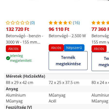
(0)
(16)
132 720 Ft
96 110 Ft
77 360 
Betonvágó - benzin -
Betonvágó - 2.500 W
Betonvágó
3000 W - 155 mm
155 mm v
Akciós
Népszerű
vágási mélység
mélység
Akciós
Akciós
Jelenleg
Termék
Te
megjelenített
megtekintése
megte
Méretek (HxSzéxMa)
88 x 29 x 42 cm
72 x 25 x 37.5 cm
80 x 24 x
Anyag
Alumínium
Műanyag
Alumíni
Műanyag
Acél
Műanyag
Feszültség [V]