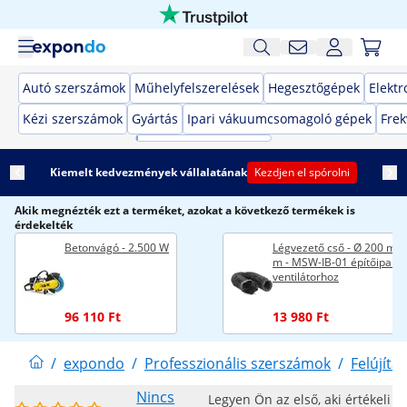
Autó szerszámok
Műhelyfelszerelések
Hegesztőgépek
Elekt
Kézi szerszámok
Gyártás
Ipari vákuumcsomagoló gépek
Frek
Kiemelt kedvezmények vállalatának
Kezdjen el spórolni
Akik megnézték ezt a terméket, azokat a következő termékek is
érdekelték
Betonvágó - 2.500 W
Légvezető cső - Ø 200 mm 
m - MSW-IB-01 építőipari
ventilátorhoz
96 110 Ft
13 980 Ft
/
expondo
/
Professzionális szerszámok
/
Felújítás
Nincs
Legyen Ön az első, aki értékeli