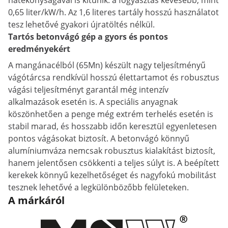
hatékonyságával is kitűnik: a fogyasztás kevesebb, mint
0,65 liter/kW/h. Az 1,6 literes tartály hosszú használatot
tesz lehetővé gyakori újratöltés nélkül.
Tartós betonvágó gép a gyors és pontos
eredményekért
A mangánacélból (65Mn) készült nagy teljesítményű
vágótárcsa rendkívül hosszú élettartamot és robusztus
vágási teljesítményt garantál még intenzív
alkalmazások esetén is. A speciális anyagnak
köszönhetően a penge még extrém terhelés esetén is
stabil marad, és hosszabb időn keresztül egyenletesen
pontos vágásokat biztosít. A betonvágó könnyű
alumíniumváza nemcsak robusztus kialakítást biztosít,
hanem jelentősen csökkenti a teljes súlyt is. A beépített
kerekek könnyű kezelhetőséget és nagyfokú mobilitást
tesznek lehetővé a legkülönbözőbb felületeken.
A márkáról