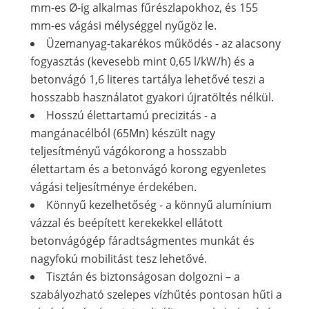
mm-es Ø-ig alkalmas fűrészlapokhoz, és 155
mm-es vágási mélységgel nyűgöz le.
Üzemanyag-takarékos működés - az alacsony
fogyasztás (kevesebb mint 0,65 l/kW/h) és a
betonvágó 1,6 literes tartálya lehetővé teszi a
hosszabb használatot gyakori újratöltés nélkül.
Hosszú élettartamú precizitás - a
mangánacélból (65Mn) készült nagy
teljesítményű vágókorong a hosszabb
élettartam és a betonvágó korong egyenletes
vágási teljesítménye érdekében.
Könnyű kezelhetőség - a könnyű alumínium
vázzal és beépített kerekekkel ellátott
betonvágógép fáradtságmentes munkát és
nagyfokú mobilitást tesz lehetővé.
Tisztán és biztonságosan dolgozni – a
szabályozható szelepes vízhűtés pontosan hűti a