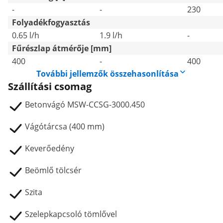
-
-
230
Folyadékfogyasztás
0.65 l/h
1.9 l/h
-
Fűrészlap átmérője [mm]
400
-
400
További jellemzők összehasonlítása
Szállítási csomag
Betonvágó MSW-CCSG-3000.450
Vágótárcsa (400 mm)
Keverőedény
Beömlő tölcsér
Szita
Szelepkapcsoló tömlővel