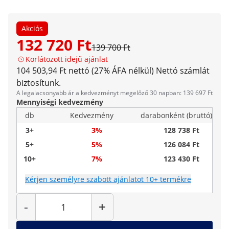
Akciós
132 720 Ft
139 700 Ft
Korlátozott idejű ajánlat
104 503,94 Ft nettó (27% ÁFA nélkül)
Nettó számlát
biztosítunk.
A legalacsonyabb ár a kedvezményt megelőző 30 napban: 139 697 Ft
Mennyiségi kedvezmény
db
Kedvezmény
darabonként (bruttó)
3+
3%
128 738 Ft
5+
5%
126 084 Ft
10+
7%
123 430 Ft
Kérjen személyre szabott ajánlatot 10+ termékre
Mennyiség
-
+