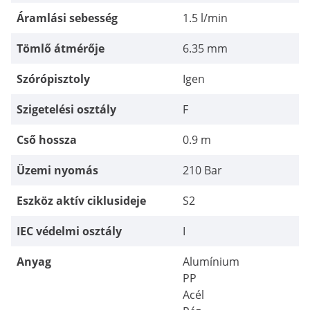
Áramlási sebesség
1.5 l/min
Tömlő átmérője
6.35 mm
Szórópisztoly
Igen
Szigetelési osztály
F
Cső hossza
0.9 m
Üzemi nyomás
210 Bar
Eszköz aktív ciklusideje
S2
IEC védelmi osztály
I
Anyag
Alumínium
PP
Acél