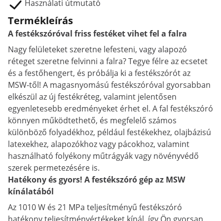
Használati útmutató
Termékleírás
A festékszóróval friss festéket vihet fel a falra
Nagy felületeket szeretne lefesteni, vagy alapozó
réteget szeretne felvinni a falra? Tegye félre az ecsetet
és a festőhengert, és próbálja ki a festékszórót az
MSW-től! A magasnyomású festékszóróval gyorsabban
elkészül az új festékréteg, valamint jelentősen
egyenletesebb eredményeket érhet el. A fal festékszóró
könnyen működtethető, és megfelelő számos
különböző folyadékhoz, például festékekhez, olajbázisú
latexekhez, alapozókhoz vagy pácokhoz, valamint
használható folyékony műtrágyák vagy növényvédő
szerek permetezésére is.
Hatékony és gyors! A festékszóró gép az MSW
kínálatából
Az 1010 W és 21 MPa teljesítményű festékszóró
hatékony teljesítményértékeket kínál, így Ön gyorsan