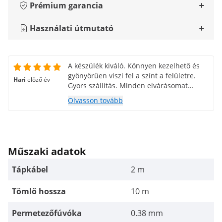
Prémium garancia
Használati útmutató
A készülék kiváló. Könnyen kezelhető és
gyönyörűen viszi fel a színt a felületre.
Hari
előző év
Gyors szállítás. Minden elvárásomat
teljesítette. Vásárlási ajánlás.
Olvasson tovább
Műszaki adatok
Tápkábel
2 m
Tömlő hossza
10 m
Permetezőfúvóka
0.38 mm