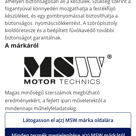
amelyen biztonságosan áll a készülék. Szükség szerint a
fogantyúval könnyedén mozgathatja a festékfújó
készüléket, és egy gombnyomással biztosíthatja a
biztonságos nyomáscsökkentést. A szórópisztoly
kioldóretesze és a beépített fúvókavédő további
biztonságot garantálnak.
A márkáról
Magas minőségű szerszámok megbízható
eredményekért, a fejlett ipari műveletektől a
mindennapi műhelyfeladatokig.
Látogasson el a(z) MSW márka oldalára
Minden termék megjelenítése a(z) MSW márkától