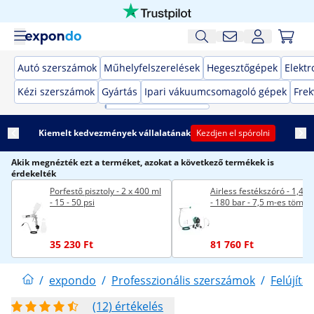
Autó szerszámok
Műhelyfelszerelések
Hegesztőgépek
Elekt
Kézi szerszámok
Gyártás
Ipari vákuumcsomagoló gépek
Frek
Kiemelt kedvezmények vállalatának
Kezdjen el spórolni
Akik megnézték ezt a terméket, azokat a következő termékek is
érdekelték
Porfestő pisztoly - 2 x 400 ml
Airless festékszóró - 1,4 l
- 15 - 50 psi
- 180 bar - 7,5 m-es tömlő
35 230 Ft
81 760 Ft
/
expondo
/
Professzionális szerszámok
/
Felújítás
(12) értékelés