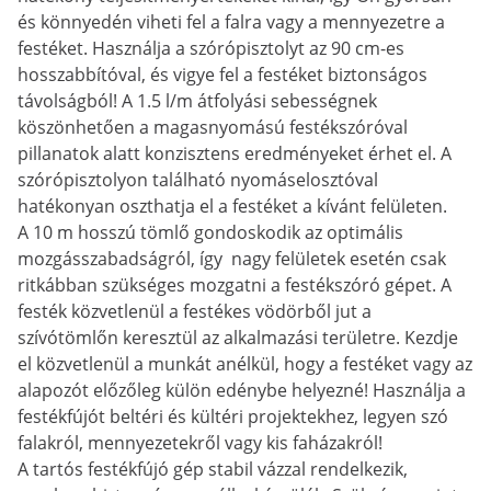
és könnyedén viheti fel a falra vagy a mennyezetre a
festéket. Használja a szórópisztolyt az 90 cm-es
hosszabbítóval, és vigye fel a festéket biztonságos
távolságból! A 1.5 l/m átfolyási sebességnek
köszönhetően a magasnyomású festékszóróval
pillanatok alatt konzisztens eredményeket érhet el. A
szórópisztolyon található nyomáselosztóval
hatékonyan oszthatja el a festéket a kívánt felületen.
A 10 m hosszú tömlő gondoskodik az optimális
mozgásszabadságról, így nagy felületek esetén csak
ritkábban szükséges mozgatni a festékszóró gépet. A
festék közvetlenül a festékes vödörből jut a
szívótömlőn keresztül az alkalmazási területre. Kezdje
el közvetlenül a munkát anélkül, hogy a festéket vagy az
alapozót előzőleg külön edénybe helyezné! Használja a
festékfújót beltéri és kültéri projektekhez, legyen szó
falakról, mennyezetekről vagy kis faházakról!
A tartós festékfújó gép stabil vázzal rendelkezik,