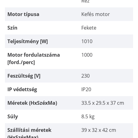
Réz
Motor típusa
Kefés motor
Szín
Fekete
Teljesítmény [W]
1010
Motor fordulatszáma
1000
[ford./perc]
Feszültség [V]
230
IP védettség
IP20
Méretek (HxSzéxMa)
33.5 x 29.5 x 37 cm
Súly
8.5 kg
Szállítási méretek
39 x 32 x 42 cm
(HxSzéxMax)