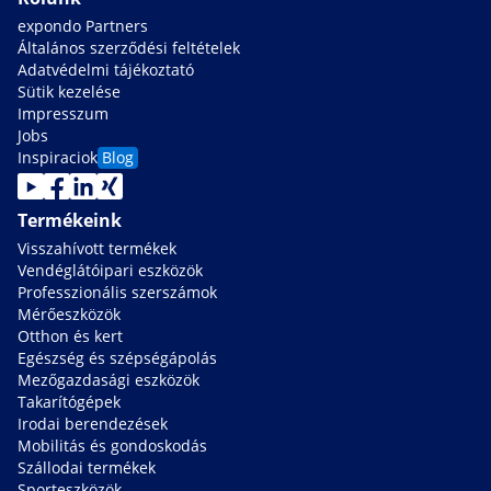
expondo Partners
Általános szerződési feltételek
Adatvédelmi tájékoztató
Sütik kezelése
Impresszum
Jobs
Inspiraciok
Blog
Termékeink
Visszahívott termékek
Vendéglátóipari eszközök
Professzionális szerszámok
Mérőeszközök
Otthon és kert
Egészség és szépségápolás
Mezőgazdasági eszközök
Takarítógépek
Irodai berendezések
Mobilitás és gondoskodás
Szállodai termékek
Sporteszközök