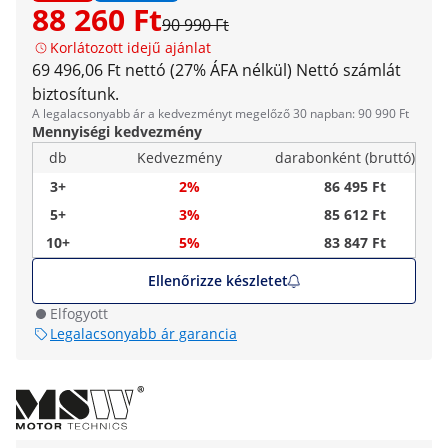
88 260 Ft
90 990 Ft
Korlátozott idejű ajánlat
69 496,06 Ft nettó (27% ÁFA nélkül)
Nettó számlát
biztosítunk.
A legalacsonyabb ár a kedvezményt megelőző 30 napban: 90 990 Ft
Mennyiségi kedvezmény
db
Kedvezmény
darabonként (bruttó)
3+
2%
86 495 Ft
5+
3%
85 612 Ft
10+
5%
83 847 Ft
Ellenőrizze készletet
Elfogyott
Legalacsonyabb ár garancia