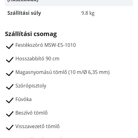
Szállítási súly
9.8 kg
Szállítási csomag
Festékszóró MSW-ES-1010
Hosszabbító 90 cm
Magasnyomású tömlő (10 m/Ø 6,35 mm)
Szórópisztoly
Fúvóka
Beszívó tömlő
Visszavezető tömlő