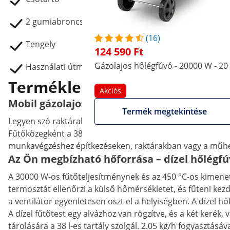
2 gumiabroncs
(16)
Tengely
124 590 Ft
Gázolajos hőlégfúvó - 20000 W - 20 
Használati útmutató
Termékleírás
Akciós
Mobil gázolajos hőlégfúvó nagy helyiségekb
Termék megtekintése
Legyen szó raktárakról vagy fesztiválsátrakról, a MSW gá
Fűtőközegként a 38 l-es tartályban szállítható dízelüzeman
munkavégzéshez építkezéseken, raktárakban vagy a műh
Az Ön megbízható hőforrása – dízel hőlégf
A 30000 W-os fűtőteljesítménynek és az 450 °C-os kimenet
termosztát ellenőrzi a külső hőmérsékletet, és fűteni kezd,
a ventilátor egyenletesen oszt el a helyiségben. A dízel 
A dízel fűtőtest egy alvázhoz van rögzítve, és a két keré
tárolására a 38 l-es tartály szolgál. 2.05 kg/h fogyasztásáv