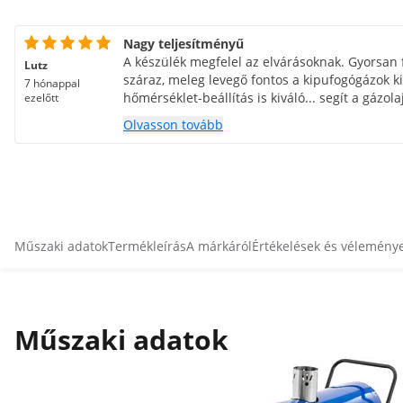
Nagy teljesítményű
A készülék megfelel az elvárásoknak. Gyorsan fe
Lutz
száraz, meleg levegő fontos a kipufogógázok ki
7 hónappal
hőmérséklet-beállítás is kiváló... segít a gázol
ezelőtt
légnyomás-beállítás... az optimális égés érdek
Olvasson tovább
vagyok.
Műszaki adatok
Termékleírás
A márkáról
Értékelések és vélemény
Műszaki adatok