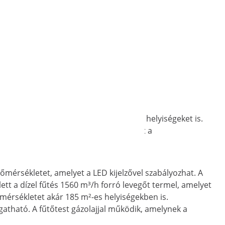
l kellemes hőmérsékletűre nagyméretű helyiségeket is.
 és biztosítson optimális hőmérsékletet a
mérsékletet, amelyet a LED kijelzővel szabályozhat. A
lett a dízel fűtés 1560 m³/h forró levegőt termel, amelyet
őmérsékletet akár 185 m²-es helyiségekben is.
gatható. A fűtőtest gázolajjal működik, amelynek a