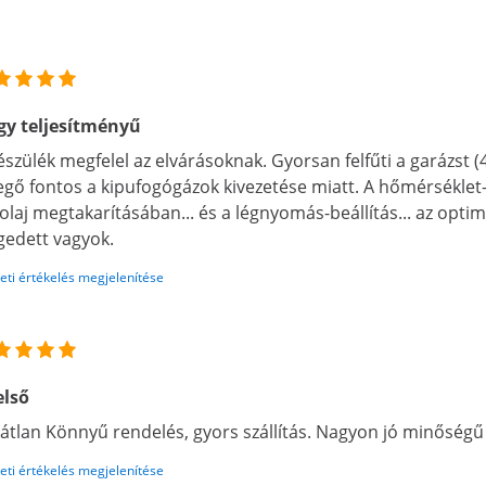
y teljesítményű
észülék megfelel az elvárásoknak. Gyorsan felfűti a garázst (
egő fontos a kipufogógázok kivezetése miatt. A hőmérséklet-beá
olaj megtakarításában... és a légnyomás-beállítás... az opti
gedett vagyok.
eti értékelés megjelenítése
első
átlan Könnyű rendelés, gyors szállítás. Nagyon jó minőségű
eti értékelés megjelenítése