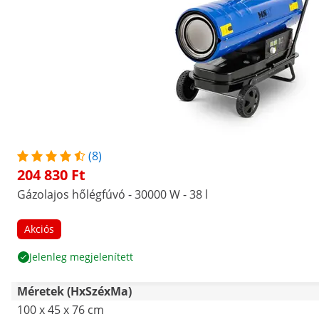
(8)
204 830 Ft
Gázolajos hőlégfúvó - 30000 W - 38 l
Akciós
Jelenleg megjelenített
Méretek (HxSzéxMa)
100 x 45 x 76 cm