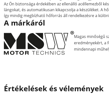
Az Ön biztonsága érdekében az ellenálló acéllemezből készü
lángokat, és automatikusan kikapcsolja a készüléket. A 
így mindig megbízható hőforrás áll rendelkezésre a különb
A márkáról
Magas minőségű s
eredményekért, a fe
mindennapi műhely
Értékelések és vélemények