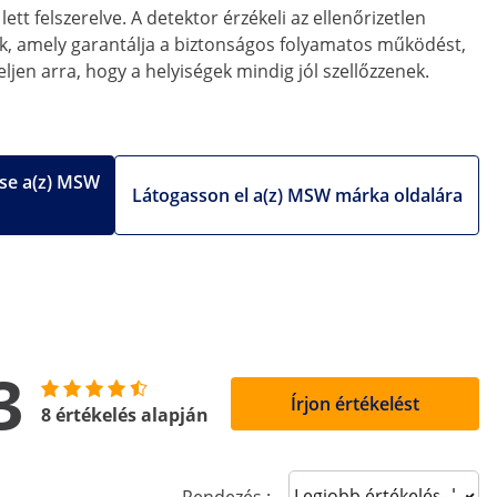
t felszerelve. A detektor érzékeli az ellenőrizetlen
ik, amely garantálja a biztonságos folyamatos működést,
jen arra, hogy a helyiségek mindig jól szellőzzenek.
se a(z) MSW
Látogasson el a(z) MSW márka oldalára
3
Írjon értékelést
8 értékelés alapján
Sort reviews