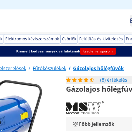
ek
Elektromos kéziszerszámok
Csörlők
Felújítás és kivitelezés
Pn
Kiemelt kedvezmények vállalatának
Kezdjen el spórolni
elszerelések
/
Fűtőkészülékek
/
Gázolajos hőlégfúvók
(8) értékelés
Gázolajos hőlégfúvó
Főbb jellemzők