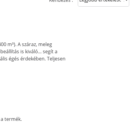
Rendezés :
400 m³). A száraz, meleg
llítás is kiváló... segít a
mális égés érdekében. Teljesen
 a termék.