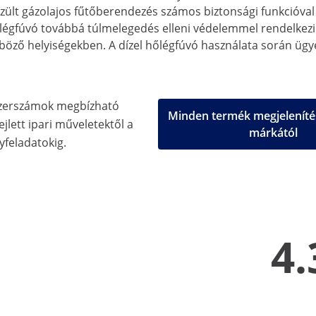
lt gázolajos fűtőberendezés számos biztonsági funkcióval let
hőlégfúvó továbbá túlmelegedés elleni védelemmel rendelkez
öző helyiségekben. A dízel hőlégfúvó használata során ügyel
zerszámok megbízható
Minden termék megjeleníté
jlett ipari műveletektől a
márkától
feladatokig.
4.