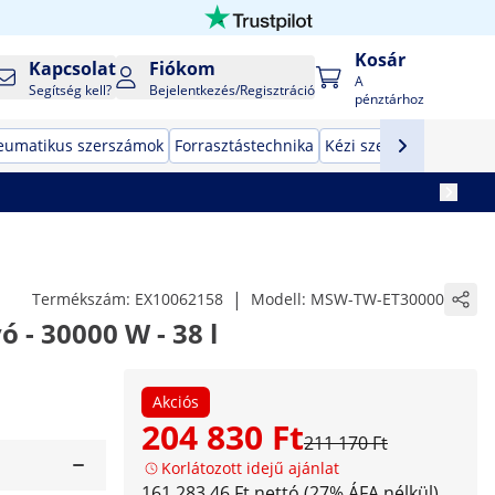
Kosár
Kapcsolat
Fiókom
A
Segítség kell?
Bejelentkezés/Regisztráció
pénztárhoz
eumatikus szerszámok
Forrasztástechnika
Kézi szerszámok
Gyár
|
Termékszám:
EX10062158
Modell:
MSW-TW-ET30000
 - 30000 W - 38 l
Akciós
204 830 Ft
211 170 Ft
Korlátozott idejű ajánlat
161 283,46 Ft nettó (27% ÁFA nélkül)