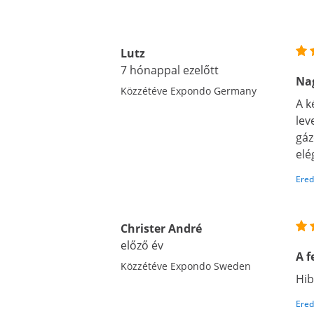
Lutz
7 hónappal ezelőtt
Nag
Közzétéve Expondo Germany
A k
lev
gáz
elé
Ered
Christer André
előző év
A f
Közzétéve Expondo Sweden
Hib
Ered