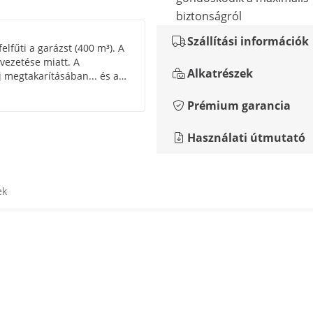
biztonságról
Szállítási információk
lfűti a garázst (400 m³). A
vezetése miatt. A
Alkatrészek
aj megtakarításában... és a
ében. Teljesen elégedett
Prémium garancia
Használati útmutató
ek