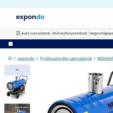
Autó szerszámok
Műhelyfelszerelések
Hegesztőgép
/
expondo
/
Professzionális szerszámok
/
Műhelyf