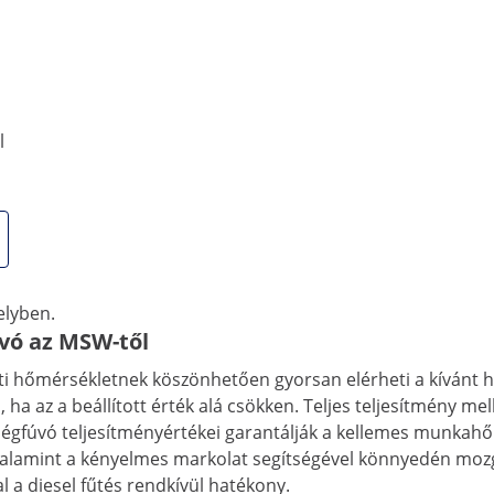
l
e
zolajos hőlégfúvójával gyorsan és hatékonyan melegítheti fe
yag szolgál. Helyezze a dízel hőlégfúvót a praktikus alvázra,
elyben.
úvó az MSW-től
i hőmérsékletnek köszönhetően gyorsan elérheti a kívánt hő
 ha az a beállított érték alá csökken. Teljes teljesítmény mel
hőlégfúvó teljesítményértékei garantálják a kellemes munkah
k, valamint a kényelmes markolat segítségével könnyedén moz
al a diesel fűtés rendkívül hatékony.