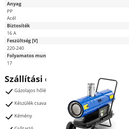
Anyag
PP
Acél
Biztosíték
16 A
Feszültség [V]
220-240
Folyamatos munkaidő [h]
17
Szállítási csomag
Gázolajos hőlégfúvó MSW-TW-ET30000:
Készülék csavarokkal (táskában)
Kémény
Csőtartó