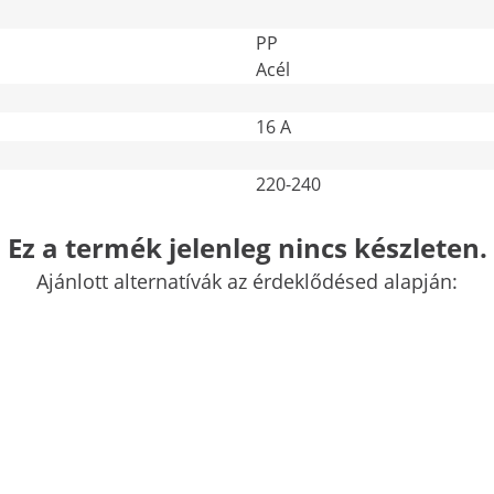
PP
Acél
16 A
220-240
Ez a termék jelenleg nincs készleten.
12
További jellemzők összehasonlítása
Ajánlott alternatívák az érdeklődésed alapján: