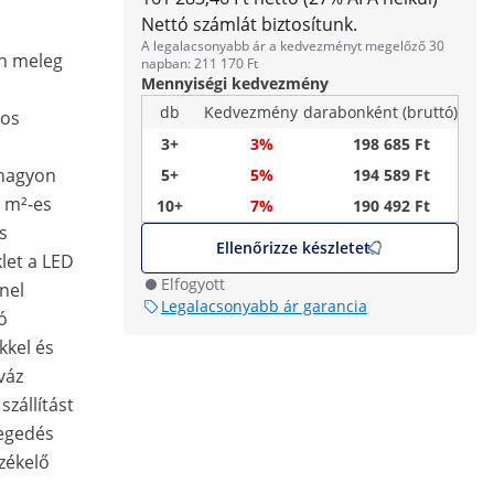
Nettó számlát biztosítunk.
A legalacsonyabb ár a kedvezményt megelőző 30
/h meleg
napban: 211 170 Ft
Mennyiségi kedvezmény
db
Kedvezmény
darabonként (bruttó)
-os
3+
3%
198 685 Ft
 nagyon
5+
5%
194 589 Ft
5 m²-es
10+
7%
190 492 Ft
s
Ellenőrizze készletet
let a LED
Elfogyott
anel
Legalacsonyabb ár garancia
ó
kkel és
váz
szállítást
legedés
zékelő