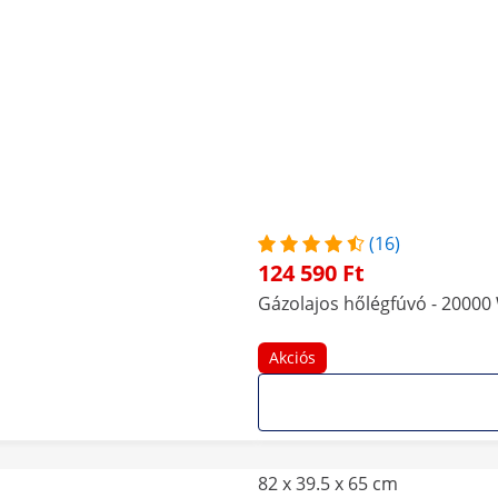
(16)
124 590 Ft
Gázolajos hőlégfúvó - 20000 W
Akciós
82 x 39.5 x 65 cm