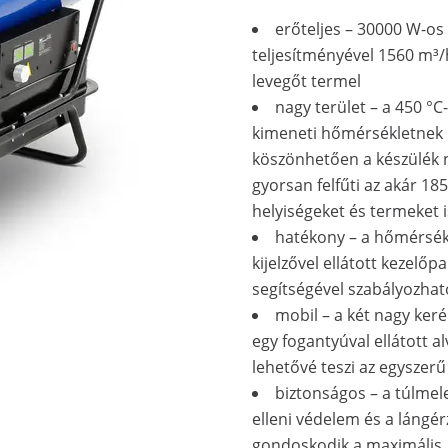
erőteljes – 30000 W-os
teljesítményével 1560 m³
levegőt termel
nagy terület – a 450 °C
kimeneti hőmérsékletnek
köszönhetően a készülék
gyorsan felfűti az akár 18
helyiségeket és termeket i
hatékony – a hőmérsék
kijelzővel ellátott kezelőp
segítségével szabályozhat
mobil – a két nagy keré
egy fogantyúval ellátott al
lehetővé teszi az egyszerű 
biztonságos – a túlme
elleni védelem és a lángér
gondoskodik a maximális