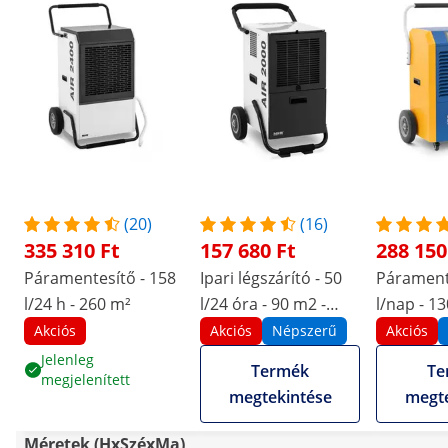
(20)
(16)
335 310 Ft
157 680 Ft
288 150
Páramentesítő - 158
Ipari légszárító - 50
Páramente
l/24 h - 260 m²
l/24 óra - 90 m2 -
l/nap - 1
5,69 l
1300 m³/h
Akciós
Akciós
Népszerű
Akciós
fogantyúv
Jelenleg
Termék
Te
megjelenített
Series
megtekintése
megte
Méretek (HxSzéxMa)