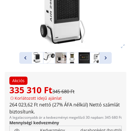
Akciós
335 310 Ft
345 680 Ft
Korlátozott idejű ajánlat
264 023,62 Ft nettó (27% ÁFA nélkül)
Nettó számlát
biztosítunk.
A legalacsonyabb ár a kedvezményt megelőző 30 napban: 345 680 Ft
Mennyiségi kedvezmény
db
Kedvezmény
darabonként (bruttó)