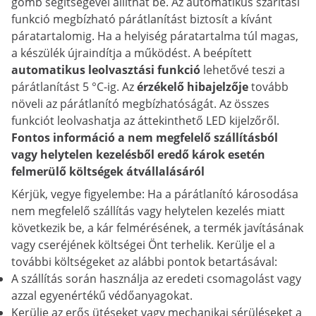
gomb segítségével állíthat be. Az automatikus szárítási
funkció megbízható párátlanítást biztosít a kívánt
páratartalomig. Ha a helyiség páratartalma túl magas,
a készülék újraindítja a működést. A beépített
automatikus leolvasztási funkció
lehetővé teszi a
párátlanítást 5 °C-ig. Az
érzékelő hibajelzője
tovább
növeli az párátlanító megbízhatóságát. Az összes
funkciót leolvashatja az áttekinthető LED kijelzőről.
Fontos információ a nem megfelelő szállításból
vagy helytelen kezelésből eredő károk esetén
felmerülő költségek átvállalásáról
Kérjük, vegye figyelembe: Ha a párátlanító károsodása
nem megfelelő szállítás vagy helytelen kezelés miatt
következik be, a kár felmérésének, a termék javításának
vagy cseréjének költségei Önt terhelik. Kerülje el a
további költségeket az alábbi pontok betartásával:
A szállítás során használja az eredeti csomagolást vagy
azzal egyenértékű védőanyagokat.
Kerülje az erős ütéseket vagy mechanikai sérüléseket a