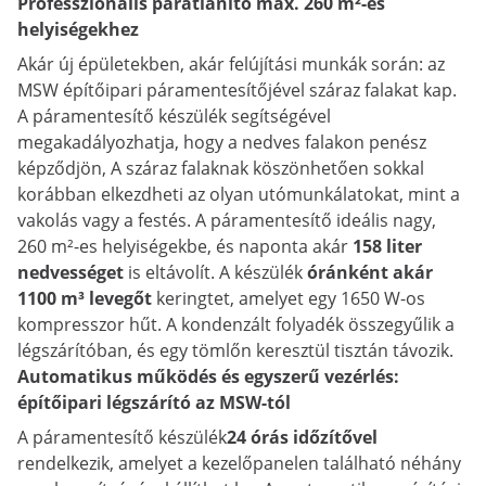
Professzionális párátlanító max. 260 m²-es
helyiségekhez
Akár új épületekben, akár felújítási munkák során: az
MSW építőipari páramentesítőjével száraz falakat kap.
A páramentesítő készülék segítségével
megakadályozhatja, hogy a nedves falakon penész
képződjön, A száraz falaknak köszönhetően sokkal
korábban elkezdheti az olyan utómunkálatokat, mint a
vakolás vagy a festés. A páramentesítő ideális nagy,
260 m²-es helyiségekbe, és naponta akár
158 liter
nedvességet
is eltávolít. A készülék
óránként akár
1100 m³ levegőt
keringtet, amelyet egy 1650 W-os
kompresszor hűt. A kondenzált folyadék összegyűlik a
légszárítóban, és egy tömlőn keresztül tisztán távozik.
Automatikus működés és egyszerű vezérlés:
építőipari légszárító az MSW-tól
A páramentesítő készülék
24 órás időzítővel
rendelkezik, amelyet a kezelőpanelen található néhány