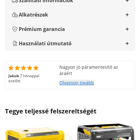
Szállítási információk
Alkatrészek
Prémium garancia
Használati útmutató
Nagyon jó páramentesítő az
áráért
Jakub
7 hónappal
ezelőtt
Olvasson tovább
Tegye teljessé felszereltségét