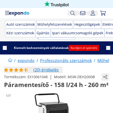
Autó szerszámok
Műhelyfelszerelések
Hegesztőgépek
Elekt
Kézi szerszámok
Gyártás
Ipari vákuumcsomagoló gépek
Frek
Kiemelt kedvezmények vállalatának
Kezdjen el spórolni
/
expondo
/
Professzionális szerszámok
/
Műhelyf
(20) értékelés
|
Termékszám:
EX10061048
Modell:
MSW-DEH2000B
Páramentesítő - 158 l/24 h - 260 m²
1/7