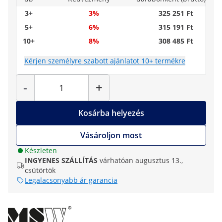
3+
3%
325 251 Ft
5+
6%
315 191 Ft
10+
8%
308 485 Ft
Kérjen személyre szabott ajánlatot 10+ termékre
Mennyiség
-
+
Kosárba helyezés
Vásároljon most
Készleten
INGYENES SZÁLLÍTÁS
várhatóan augusztus 13.,
csütörtök
Legalacsonyabb ár garancia