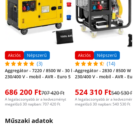
Akciós
Népszerű
Akciós
Népszerű
(3)
(14)
Aggregátor - 7220 / 8500 W - 30 l -
Aggregátor - 2830 / 8500 W - 30
230/400 V - mobil - AVR - Euro 5
230/400 V - mobil - AVR - Euro
686 200 Ft
524 310 Ft
707 420 Ft
540 530 Ft
A legalacsonyabb ár a kedvezményt
A legalacsonyabb ár a kedvezményt
megelőző 30 napban: 707 420 Ft
megelőző 30 napban: 540 530 Ft
Műszaki adatok