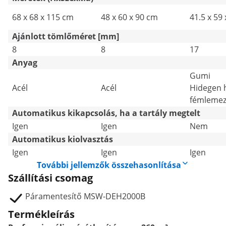
68 x 68 x 115 cm
48 x 60 x 90 cm
41.5 x 59
Ajánlott tömlőméret [mm]
8
8
17
Anyag
Gumi
Acél
Acél
Hidegen 
fémleme
Automatikus kikapcsolás, ha a tartály megtelt
Igen
Igen
Nem
Automatikus kiolvasztás
Igen
Igen
Igen
További jellemzők összehasonlítása
Szállítási csomag
Páramentesítő MSW-DEH2000B
Termékleírás