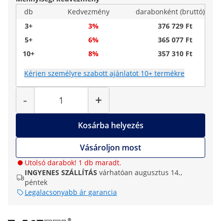
db
Kedvezmény
darabonként (bruttó)
3+
3%
376 729 Ft
5+
6%
365 077 Ft
10+
8%
357 310 Ft
Kérjen személyre szabott ajánlatot 10+ termékre
Mennyiség
-
+
Kosárba helyezés
Vásároljon most
Utolsó darabok! 1 db maradt.
INGYENES SZÁLLÍTÁS
várhatóan augusztus 14.,
péntek
Legalacsonyabb ár garancia