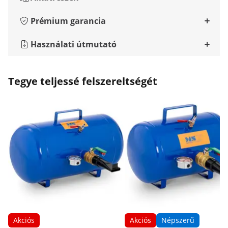
Prémium garancia
Használati útmutató
Tegye teljessé felszereltségét
Akciós
Akciós
Népszerű