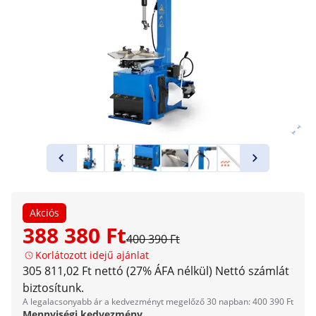
Akciós
388 380 Ft
400 390 Ft
Korlátozott idejű ajánlat
305 811,02 Ft nettó (27% ÁFA nélkül)
Nettó számlát
biztosítunk.
A legalacsonyabb ár a kedvezményt megelőző 30 napban: 400 390 Ft
Mennyiségi kedvezmény