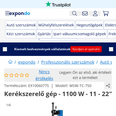
Autó szerszámok
Műhelyfelszerelések
Hegesztőgépek
Elekt
Kézi szerszámok
Gyártás
Ipari vákuumcsomagoló gépek
Frek
Kiemelt kedvezmények vállalatának
Kezdjen el spórolni
/
expondo
/
Professzionális szerszámok
/
Autó sz
Nincs
Legyen Ön az első, aki értékeli
ezt a terméket
értékelés
|
Termékszám:
EX10060775
Modell:
MSW-TC-750
Kerékszerelő gép - 1100 W - 11 - 22"
1/6