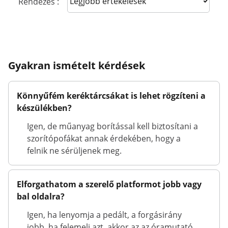
Sort reviews
Rendezés :
Gyakran ismételt kérdések
Könnyűfém keréktárcsákat is lehet rögzíteni a
készülékben?
Igen, de műanyag borítással kell biztosítani a
szorítópofákat annak érdekében, hogy a
felnik ne sérüljenek meg.
Elforgathatom a szerelő platformot jobb vagy
bal oldalra?
Igen, ha lenyomja a pedált, a forgásirány
jobb, ha felemeli azt, akkor az az óramutató