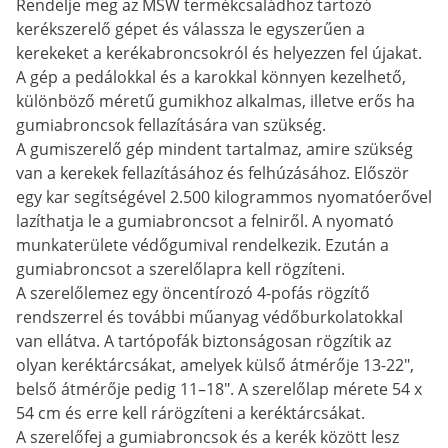
Rendelje meg az MSW termékcsaládhoz tartozó
kerékszerelő gépet és válassza le egyszerűen a
kerekeket a kerékabroncsokról és helyezzen fel újakat.
A gép a pedálokkal és a karokkal könnyen kezelhető,
különböző méretű gumikhoz alkalmas, illetve erős ha
gumiabroncsok fellazítására van szükség.
A gumiszerelő gép mindent tartalmaz, amire szükség
van a kerekek fellazításához és felhúzásához. Először
egy kar segítségével 2.500 kilogrammos nyomatóerővel
lazíthatja le a gumiabroncsot a felniről. A nyomató
munkaterülete védőgumival rendelkezik. Ezután a
gumiabroncsot a szerelőlapra kell rögzíteni.
A szerelőlemez egy öncentírozó 4-pofás rögzítő
rendszerrel és további műanyag védőburkolatokkal
van ellátva. A tartópofák biztonságosan rögzítik az
olyan keréktárcsákat, amelyek külső átmérője 13-22",
belső átmérője pedig 11–18". A szerelőlap mérete 54 x
54 cm és erre kell rárögzíteni a keréktárcsákat.
A szerelőfej a gumiabroncsok és a kerék között lesz