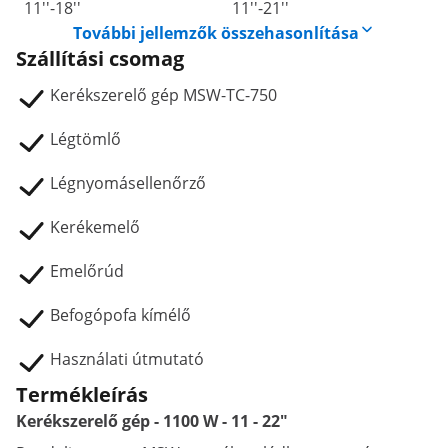
11''-18''
11''-21''
További jellemzők összehasonlítása
Szállítási csomag
Kerékszerelő gép MSW-TC-750
Légtömlő
Légnyomásellenőrző
Kerékemelő
Emelőrúd
Befogópofa kímélő
Használati útmutató
Termékleírás
Kerékszerelő gép - 1100 W - 11 - 22"