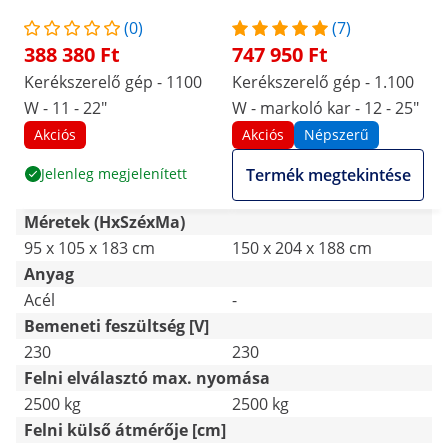
(0)
(7)
388 380 Ft
747 950 Ft
Kerékszerelő gép - 1100
Kerékszerelő gép - 1.100
W - 11 - 22"
W - markoló kar - 12 - 25"
Akciós
Akciós
Népszerű
Jelenleg megjelenített
Termék megtekintése
Méretek (HxSzéxMa)
95 x 105 x 183 cm
150 x 204 x 188 cm
Anyag
Acél
-
Bemeneti feszültség [V]
230
230
Felni elválasztó max. nyomása
2500 kg
2500 kg
Felni külső átmérője [cm]