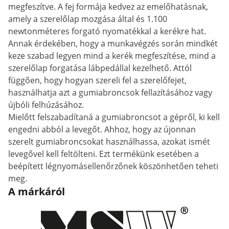
megfeszítve. A fej formája kedvez az emelőhatásnak,
amely a szerelőlap mozgása által és 1.100
newtonméteres forgató nyomatékkal a kerékre hat.
Annak érdekében, hogy a munkavégzés során mindkét
keze szabad legyen mind a kerék megfeszítése, mind a
szerelőlap forgatása lábpedállal kezelhető. Attól
függően, hogy hogyan szereli fel a szerelőfejet,
használhatja azt a gumiabroncsok fellazításához vagy
újbóli felhúzásához.
Mielőtt felszabadítaná a gumiabroncsot a gépről, ki kell
engedni abból a levegőt. Ahhoz, hogy az újonnan
szerelt gumiabroncsokat használhassa, azokat ismét
levegővel kell feltölteni. Ezt termékünk esetében a
beépített légnyomásellenőrzőnek köszönhetően teheti
meg.
A márkáról