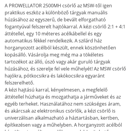
A PROWELLATOR 2500MH csörlő az MSW-től igen
praktikus eszköz a különböző tárgyak manuális
húzásához az egyszerű, de bevált elforgatható
fogantyúval felszerelt hajtókarral. A kézi csörlő 2:1 + 4:1
áttétellel, egy 10 méteres acélkábellel és egy
automatikus fékkel rendelkezik. A szilárd ház
horganyozott acélból készült, ennek köszönhetően
kopásálló. Vásárolja meg még ma a tökéletes
tartozékot az álló, úszó vagy akár guruló tárgyak
húzásához, és szerelje fel vele műhelyét! Az MSW csörlő
hajókra, pótkocsikra és lakókocsikra egyaránt
felszerelhető.
A kézi hajtású karral, kényelmesen, a megfelelő
áttétellel húzhatja és mozgathatja a járműveket és az
egyéb terheket. Használatához nem szükséges áram,
és akárcsak az elektronikus csörlők, a kézi csörlő is
univerzálisan alkalmazható a háztartásban, kertben,
építkezésen vagy a műhelyben. A horganyzott acélból