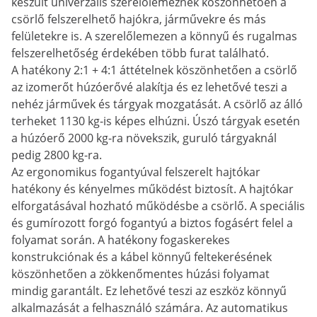
készült univerzális szerelőlemeznek köszönhetően a
csörlő felszerelhető hajókra, járművekre és más
felületekre is. A szerelőlemezen a könnyű és rugalmas
felszerelhetőség érdekében több furat található.
A hatékony 2:1 + 4:1 áttételnek köszönhetően a csörlő
az izomerőt húzóerővé alakítja és ez lehetővé teszi a
nehéz járművek és tárgyak mozgatását. A csörlő az álló
terheket 1130 kg-is képes elhúzni. Úszó tárgyak esetén
a húzóerő 2000 kg-ra növekszik, guruló tárgyaknál
pedig 2800 kg-ra.
Az ergonomikus fogantyúval felszerelt hajtókar
hatékony és kényelmes működést biztosít. A hajtókar
elforgatásával hozható működésbe a csörlő. A speciális
és gumírozott forgó fogantyú a biztos fogásért felel a
folyamat során. A hatékony fogaskerekes
konstrukciónak és a kábel könnyű feltekerésének
köszönhetően a zökkenőmentes húzási folyamat
mindig garantált. Ez lehetővé teszi az eszköz könnyű
alkalmazását a felhasználó számára. Az automatikus