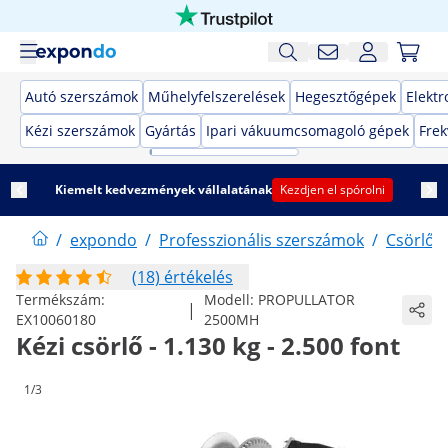
Autó szerszámok
Műhelyfelszerelések
Hegesztőgépek
Elekt
Kézi szerszámok
Gyártás
Ipari vákuumcsomagoló gépek
Frek
Kiemelt kedvezmények vállalatának
Kezdjen el spórolni
/
expondo
/
Professzionális szerszámok
/
Csörlők
(18) értékelés
Termékszám:
Modell:
PROPULLATOR
|
EX10060180
2500MH
Kézi csörlő - 1.130 kg - 2.500 font
1/3