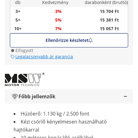
db
Kedvezmény
darabonként (bruttó)
3+
3%
15 704 Ft
5+
5%
15 381 Ft
10+
7%
15 057 Ft
Ellenőrizze készletet
Elfogyott
Legalacsonyabb ár garancia
Főbb jellemzők
Húzóerő: 1.130 kg / 2.500 font
Kézi csörlő kényelmesen használható
hajtókarral
10 méteres kopásálló acélkábel