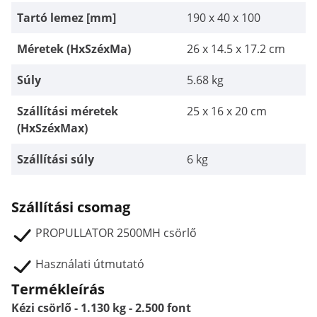
Tartó lemez [mm]
190 x 40 x 100
Méretek (HxSzéxMa)
26 x 14.5 x 17.2 cm
Súly
5.68 kg
Szállítási méretek
25 x 16 x 20 cm
(HxSzéxMax)
Szállítási súly
6 kg
Szállítási csomag
PROPULLATOR 2500MH csörlő
Használati útmutató
Termékleírás
Kézi csörlő - 1.130 kg - 2.500 font