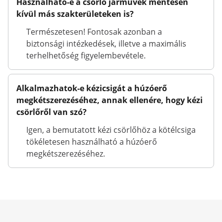
Használható-e a csörlő járművek mentésén
kívül más szakterületeken is?
Természetesen! Fontosak azonban a
biztonsági intézkedések, illetve a maximális
terhelhetőség figyelembevétele.
Alkalmazhatok-e kézicsigát a húzóerő
megkétszerezéséhez, annak ellenére, hogy kézi
csörlőről van szó?
Igen, a bemutatott kézi csörlőhöz a kötélcsiga
tökéletesen használható a húzóerő
megkétszerezéséhez.