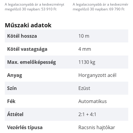
A legalacsonyabb ár a kedvezményt
A legalacsonyabb ár a kedvezményt
megelőző 30 napban: 53 910 Ft
megelőző 30 napban: 69 790 Ft
Műszaki adatok
Kötél hossza
10 m
Kötél vastagsága
4 mm
Max. emelőképesség
1130 kg
Anyag
Horganyzott acél
Szín
Ezüst
Fék
Automatikus
Áttétel
2:1 + 4:1
Vezérlés típusa
Racsnis hajtókar