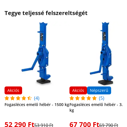
Tegye teljessé felszereltségét
Akciós
Akciós
Népszerű
(4)
(5)
Fogasléces emelő hébér - 1500 kg
Fogasléces emelő hébér - 3.0
kg
52 290 Ft
67 700 Ft
53 910 Ft
69 790 Ft