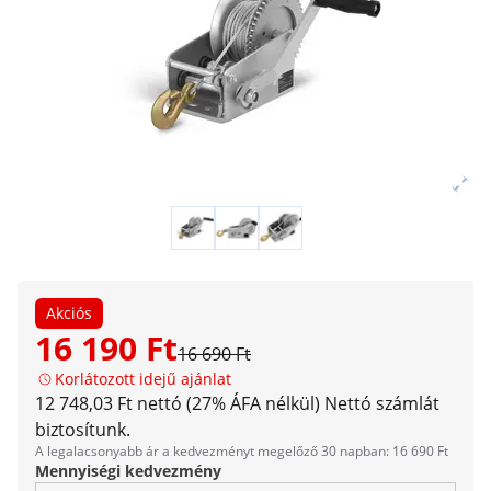
Akciós
16 190 Ft
16 690 Ft
Korlátozott idejű ajánlat
12 748,03 Ft nettó (27% ÁFA nélkül)
Nettó számlát
biztosítunk.
A legalacsonyabb ár a kedvezményt megelőző 30 napban: 16 690 Ft
Mennyiségi kedvezmény