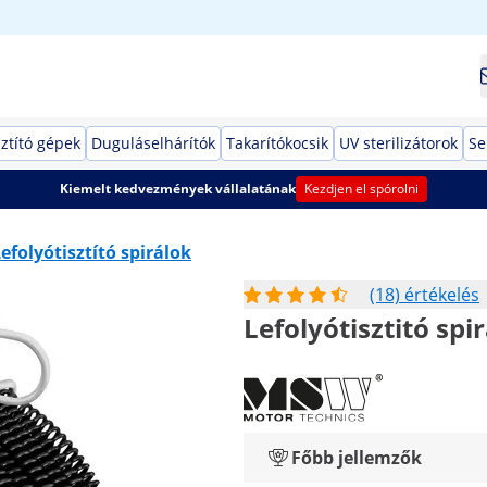
ztító gépek
Duguláselhárítók
Takarítókocsik
UV sterilizátorok
Se
Kiemelt kedvezmények vállalatának
Kezdjen el spórolni
efolyótisztító spirálok
(18) értékelés
Lefolyótisztitó spi
Főbb jellemzők