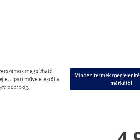
zerszámok megbízható
Minden termék megjeleníté
jlett ipari műveletektől a
márkától
feladatokig.
4.