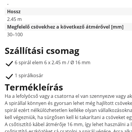
-
Hossz
2.45 m
Megfelelő csövekhez a következő átmérővel [mm]
30–100
Szállítási csomag
6 spirál elem 6 x 2.45 m / Ø 16 mm
1 spirálkosár
Termékleírás
Ha a lefolyócső vagy a csatorna el van szennyezve vagy ak
A spirállal könnyen és gyorsan lehet még hajlított csöveke
spirál ezért nélkülözhetetlen kelléke olyan vállalkozásokna
kell végezniük, ha sürgősen kell ki takarítani a csöveket e
A csőtisztító kábel átmérője 16 mm, így lehet használni 
csőtisztító eszközöket rá csatolni a spirál végére. Arra 