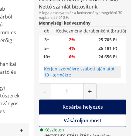
Nettó számlát biztosítunk.
rab
A legalacsonyabb ár a kedvezményt megelőző 30
árból
napban: 27 610 Ft
Mennyiségi kedvezmény
zú
db
Kedvezmény
darabonként (bruttó)
0 mm-es
3+
2%
25 705 Ft
érőig
5+
4%
25 181 Ft
10+
6%
24 656 Ft
hanikai
Kérjen személyre szabott ajánlatot
artó és
10+ termékre
Mennyiség
gyi
-
+
ítószerek
zabványos
Kosárba helyezés
-es
Vásároljon most
Készleten
INGYENES SZÁLLÍTÁS
várhatóan