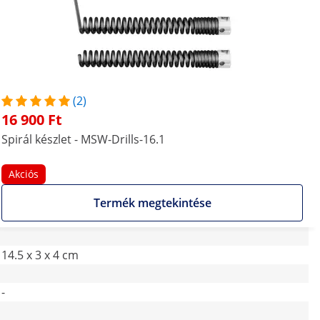
(2)
16 900 Ft
Spirál készlet - MSW-Drills-16.1
Akciós
Termék megtekintése
14.5 x 3 x 4 cm
-