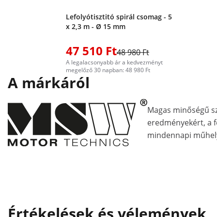
Lefolyótisztitó spirál csomag - 5
x 2,3 m - Ø 15 mm
47 510 Ft
48 980 Ft
A legalacsonyabb ár a kedvezményt
megelőző 30 napban: 48 980 Ft
A márkáról
Magas minőségű s
eredményekért, a fe
mindennapi műhely
Értékelések és vélemények