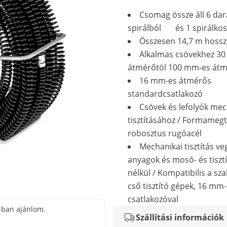
Csomag össze áll 6 da
spirálból és 1 spirálkos
Összesen 14,7 m hoss
Alkalmas csövekhez 3
átmérőtöl 100 mm-es átm
16 mm-es átmérős
standardcsatlakozó
Csövek és lefolyók mec
tisztításához / Formamegt
robosztus rugóacél
Mechanikai tisztítás ve
anyagok és mosó- és tiszt
nélkül / Kompatibilis a s
cső tisztító gépek, 16 mm
csatlakozóval
-ban ajánlom.
Szállítási információk