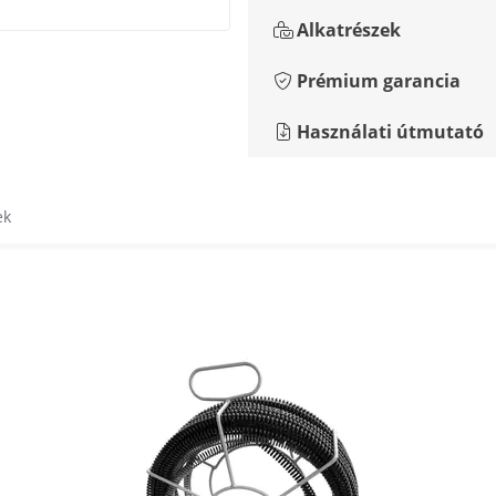
Alkatrészek
Prémium garancia
Használati útmutató
ek