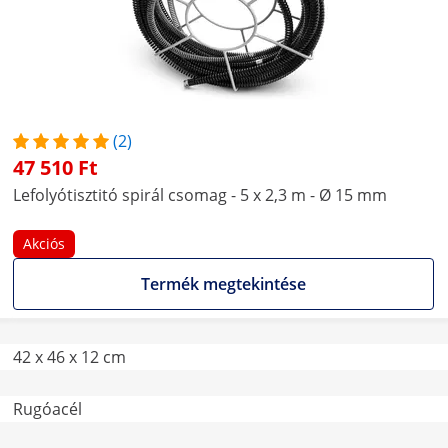
(2)
47 510 Ft
Lefolyótisztitó spirál csomag - 5 x 2,3 m - Ø 15 mm
Akciós
Termék megtekintése
42 x 46 x 12 cm
Rugóacél