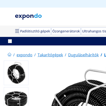
Padlótisztító gépek
Ózongenerátorok
Ultrahangos tis
/
expondo
/
Takarítógépek
/
Duguláselhárítók
/
L