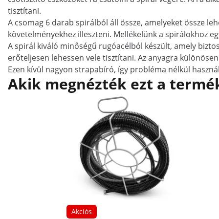
tisztítani.
A csomag 6 darab spirálból áll össze, amelyeket össze lehe
követelményekhez illeszteni. Mellékelünk a spirálokhoz egy
A spirál kiváló minőségű rugóacélból készült, amely bizto
erőteljesen lehessen vele tisztítani. Az anyagra különösen
Ezen kívül nagyon strapabíró, így probléma nélkül haszn
Akik megnézték ezt a termék
Akciós