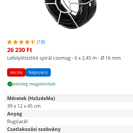
(18)
26 230 Ft
Lefolyótisztitó spirál csomag - 6 x 2,45 m - Ø 16 mm
Akciós
Népszerű
Jelenleg megjelenített
Méretek (HxSzéxMa)
39 x 12 x 45 cm
Anyag
Rugóacél
Csatlakozási szabvány