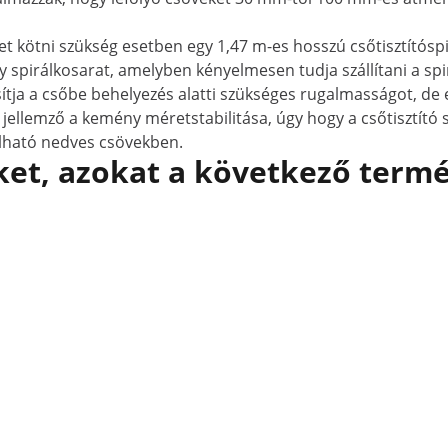
t kötni szükség esetben egy 1,47 m-es hosszú csőtisztítóspirá
 spirálkosarat, amelyben kényelmesen tudja szállítani a spir
sítja a csőbe behelyezés alatti szükséges rugalmasságot, de 
 jellemző a kemény méretstabilitása, úgy hogy a csőtisztító 
álható nedves csövekben.
et, azokat a következő termé