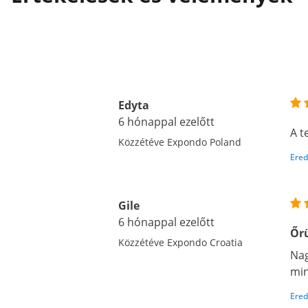
Edyta
6 hónappal ezelőtt
A t
Közzétéve Expondo Poland
Ered
Gile
6 hónappal ezelőtt
Őrü
Közzétéve Expondo Croatia
Nag
min
Ered