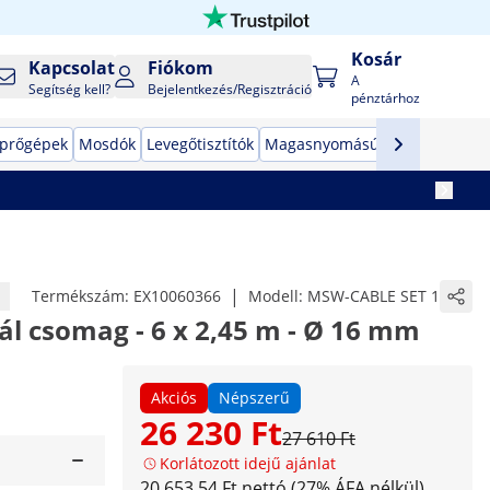
Kosár
Kapcsolat
Fiókom
A
Segítség kell?
Bejelentkezés/Regisztráció
pénztárhoz
prőgépek
Mosdók
Levegőtisztítók
Magasnyomású mosók
Ipari 
|
Termékszám:
EX10060366
Modell:
MSW-CABLE SET 1
rál csomag - 6 x 2,45 m - Ø 16 mm
Akciós
Népszerű
26 230 Ft
27 610 Ft
Korlátozott idejű ajánlat
20 653,54 Ft nettó (27% ÁFA nélkül)