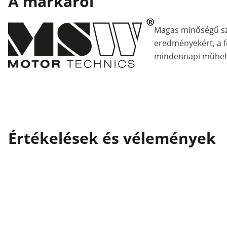
A márkáról
Magas minőségű s
eredményekért, a fe
mindennapi műhely
Értékelések és vélemények