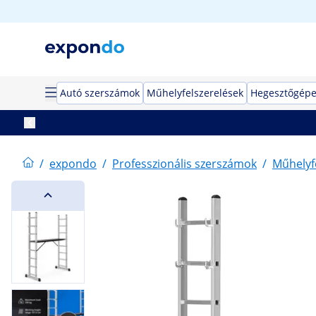
Autó szerszámok
Műhelyfelszerelések
Hegesztőgép
/
expondo
/
Professzionális szerszámok
/
Műhelyf