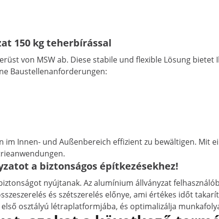
at 150 kg teherbírással
erüst von MSW ab. Diese stabile und flexible Lösung bietet 
ene Baustellenanforderungen:
en im Innen- und Außenbereich effizient zu bewältigen. Mit 
strieanwendungen.
yzatot a biztonságos építkezésekhez!
iztonságot nyújtanak. Az alumínium állványzat felhasználóba
szeszerelés és szétszerelés előnye, ami értékes időt takar
első osztályú létraplatformjába, és optimalizálja munkafoly