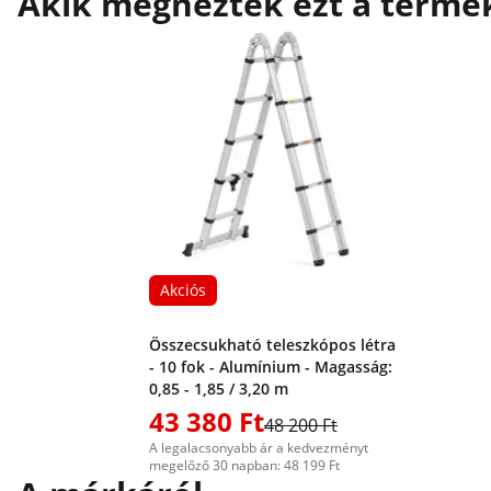
Akik megnézték ezt a termék
Akciós
Összecsukható teleszkópos létra
- 10 fok - Alumínium - Magasság:
0,85 - 1,85 / 3,20 m
43 380 Ft
48 200 Ft
A legalacsonyabb ár a kedvezményt
megelőző 30 napban: 48 199 Ft