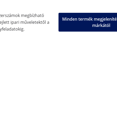
zerszámok megbízható
Minden termék megjeleníté
jlett ipari műveletektől a
márkától
feladatokig.