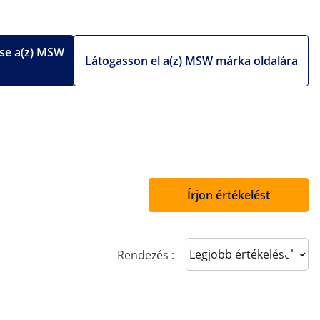
se a(z) MSW
Látogasson el a(z) MSW márka oldalára
Írjon értékelést
Sort reviews
Rendezés :