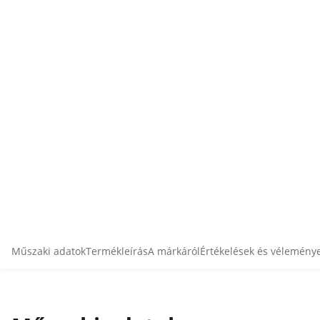
Műszaki adatok
Termékleírás
A márkáról
Értékelések és vélemény