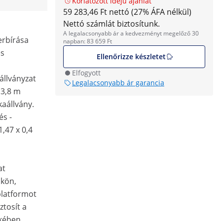
Korlátozott idejű ajánlat
59 283,46 Ft nettó (27% ÁFA nélkül)
Nettó számlát biztosítunk.
A legalacsonyabb ár a kedvezményt megelőző 30
erbírása
napban: 83 659 Ft
és
Ellenőrizze készletet
Elfogyott
állványzat
Legalacsonyabb ár garancia
 3,8 m
aállvány.
s -
,47 x 0,4
at
őkön,
platformot
ztosít a
ekében