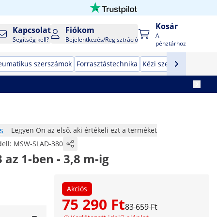
Kosár
Kapcsolat
Fiókom
A
Segítség kell?
Bejelentkezés/Regisztráció
pénztárhoz
eumatikus szerszámok
Forrasztástechnika
Kézi szerszámok
Gyár
s
Legyen Ön az első, aki értékeli ezt a terméket
ell:
MSW-SLAD-380
3 az 1-ben - 3,8 m-ig
Akciós
75 290 Ft
83 659 Ft