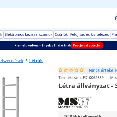
ek
Elektromos kéziszerszámok
Csörlők
Felújítás és kivitelezés
Pn
Kiemelt kedvezmények vállalatának
Kezdjen el spórolni
elszerelések
/
Létrák
Nincs értékelé
|
Termékszám:
EX10062839
Mod
Létra állványzat - 
Főbb jellemzők