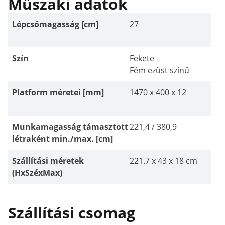
Műszaki adatok
Lépcsőmagasság [cm]
27
Szín
Fekete
Fém ezüst színű
Platform méretei [mm]
1470 x 400 x 12
Munkamagasság támasztott
221,4 / 380,9
létraként min./max. [cm]
Szállítási méretek
221.7 x 43 x 18 cm
(HxSzéxMax)
Szállítási csomag