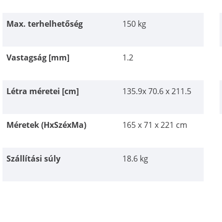
Max. terhelhetőség
150 kg
Vastagság [mm]
1.2
Létra méretei [cm]
135.9x 70.6 x 211.5
Méretek (HxSzéxMa)
165 x 71 x 221 cm
Szállítási súly
18.6 kg