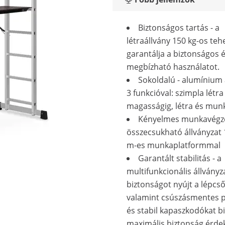
Biztonságos tartás - a
létraállvány 150 kg-os teh
garantálja a biztonságos 
megbízható használatot.
Sokoldalú - alumínium 
3 funkcióval: szimpla létra
magasságig, létra és munk
Kényelmes munkavégzé
összecsukható állványzat 1
m-es munkaplatformmal
Garantált stabilitás - a
multifunkcionális állványz
biztonságot nyújt a lépcs
valamint csúszásmentes 
és stabil kapaszkodókat bi
maximális biztonság érd