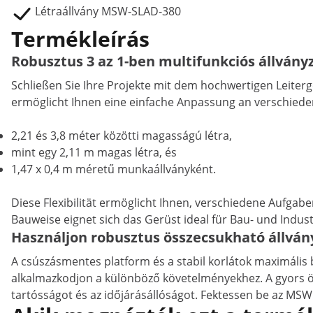
Létraállvány MSW-SLAD-380
Termékleírás
Robusztus 3 az 1-ben multifunkciós állványz
Schließen Sie Ihre Projekte mit dem hochwertigen Leiterg
ermöglicht Ihnen eine einfache Anpassung an verschied
2,21 és 3,8 méter közötti magasságú létra,
mint egy 2,11 m magas létra, és
1,47 x 0,4 m méretű munkaállványként.
Diese Flexibilität ermöglicht Ihnen, verschiedene Aufgab
Bauweise eignet sich das Gerüst ideal für Bau- und Indu
Használjon robusztus összecsukható állván
A csúszásmentes platform és a stabil korlátok maximális b
alkalmazkodjon a különböző követelményekhez. A gyors ös
tartósságot és az időjárásállóságot. Fektessen be az MSW 