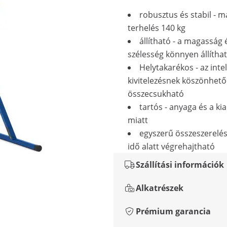
robusztus és stabil - m
terhelés 140 kg
állítható - a magasság 
szélesség könnyen állítha
Helytakarékos - az inte
kivitelezésnek köszönhet
összecsukható
tartós - anyaga és a kia
miatt
egyszerű összeszerelés
idő alatt végrehajtható
Szállítási információk
Alkatrészek
Prémium garancia