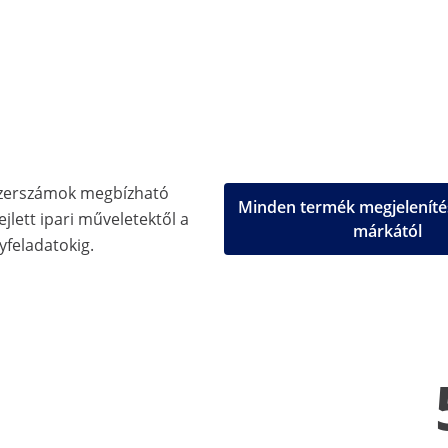
zerszámok megbízható
Minden termék megjeleníté
jlett ipari műveletektől a
márkától
feladatokig.