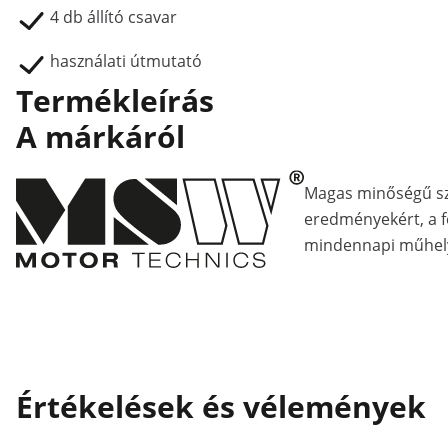
4 db állító csavar
használati útmutató
Termékleírás
A márkáról
Magas minőségű s
eredményekért, a fe
mindennapi műhely
Értékelések és vélemények