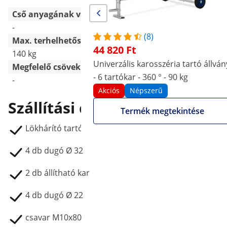
Cső anyagának vastagsága [mm]
-
-
(8)
Max. terhelhetőség
44 820 Ft
140 kg
90 kg
Univerzális karosszéria tartó állván
Megfelelő csövekhez a következő átmérővel [mm]
- 6 tartókar - 360 ° - 90 kg
-
-
Akciós
Népszerű
Szállítási csomag
Termék megtekintése
Lökhárító tartó állvány MSW-BPS2 0
4 db dugó Ø 32
2 db állítható kar
4 db dugó Ø 22
csavar M10x80