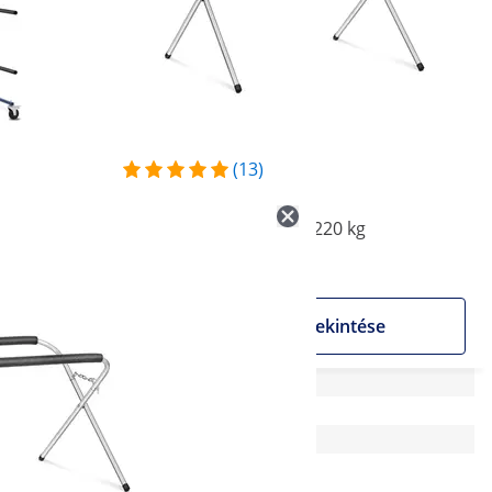
(13)
14 220 Ft
tókar - 160
Szélvédőtartó állvány - 220 kg
Akciós
Termék megtekintése
ése
74 x 106 x 72 cm
Horganyzott acél