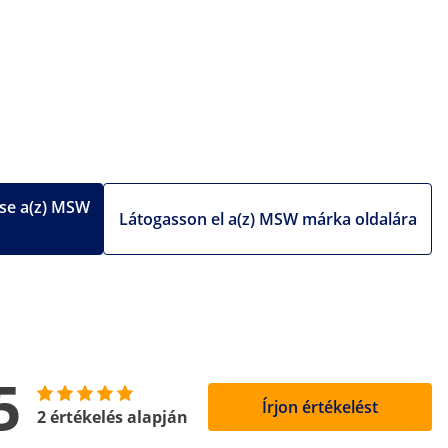
se a(z) MSW
Látogasson el a(z) MSW márka oldalára
5
Írjon értékelést
2 értékelés alapján