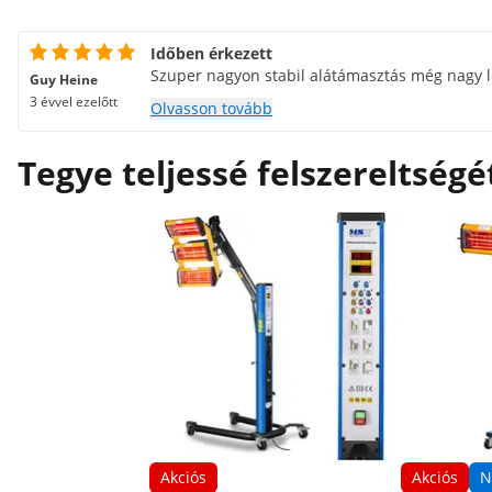
Időben érkezett
Szuper nagyon stabil alátámasztás még nagy lö
Guy Heine
3 évvel ezelőtt
Olvasson tovább
Tegye teljessé felszereltségé
Akciós
Akciós
N