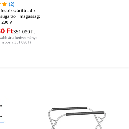
(2)
festékszárító - 4 x
 sugárzó - magasság:
- 230 V
0 Ft
351 080 Ft
yabb ár a kedvezményt
napban: 351 080 Ft