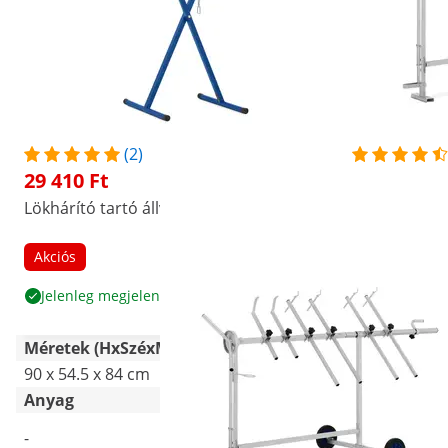
(2)
29 410 Ft
44 820 Ft
Lökhárító tartó állvány- 140 kg
Univerzális k
tartókar - 36
Akciós
Akciós
Né
Jelenleg megjelenített
Te
Méretek (HxSzéxMa)
90 x 54.5 x 84 cm
193 x 80 x 1
Anyag
-
Acél