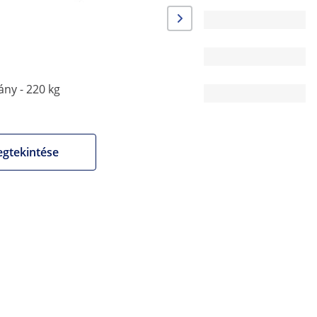
EPE
1.2
220 kg
ány - 220 kg
28
gtekintése