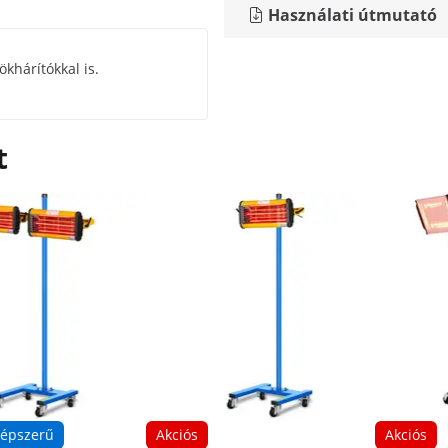
Használati útmutató
khárítókkal is.
t
épszerű
Akciós
Akciós