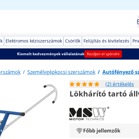
ek
Elektromos kéziszerszámok
Csörlők
Felújítás és kivitelezés
Pn
Kiemelt kedvezmények vállalatának
Kezdjen el spórolni
erszámok
/
Személygépkocsi szerszámok
/
Autófényező s
(2) értékelés
Lökhárító tartó ál
Főbb jellemzők