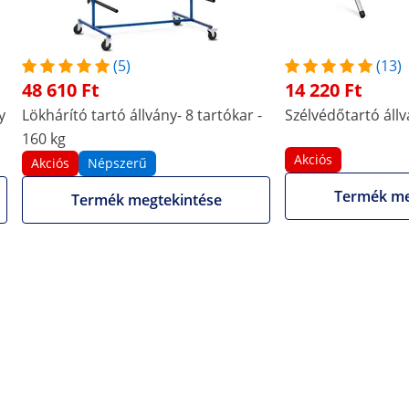
-
(5)
(13)
48 610 Ft
14 220 Ft
160 kg
y
Lökhárító tartó állvány- 8 tartókar -
Szélvédőtartó állv
160 kg
-
Akciós
Akciós
Népszerű
További jellemzők összehasonlítása
Termék me
Termék megtekintése