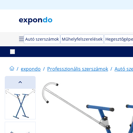
Autó szerszámok
Műhelyfelszerelések
Hegesztőgép
/
expondo
/
Professzionális szerszámok
/
Autó sz