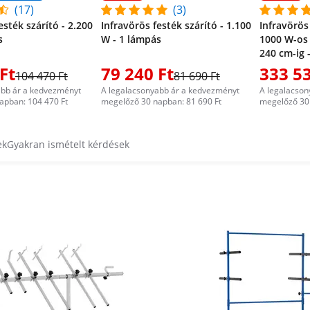
(17)
(3)
esték szárító - 2.200
Infravörös festék szárító - 1.100
Infravörös 
s
W - 1 lámpás
1000 W-os
240 cm-ig 
Ft
79 240 Ft
333 53
104 470 Ft
81 690 Ft
abb ár a kedvezményt
A legalacsonyabb ár a kedvezményt
A legalacson
apban: 104 470 Ft
megelőző 30 napban: 81 690 Ft
megelőző 30 
ek
Gyakran ismételt kérdések