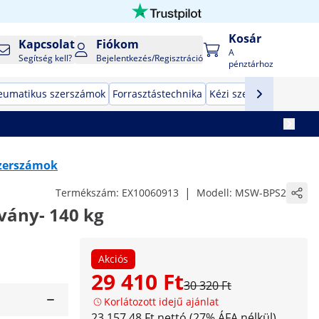
Kosár
Kapcsolat
Fiókom
A
Segítség kell?
Bejelentkezés/Regisztráció
pénztárhoz
eumatikus szerszámok
Forrasztástechnika
Kézi szerszámok
Gyár
zerszámok
|
Termékszám:
EX10060913
Modell:
MSW-BPS2
lvány- 140 kg
Akciós
29 410 Ft
30 320 Ft
Korlátozott idejű ajánlat
23 157,48 Ft nettó (27% ÁFA nélkül)