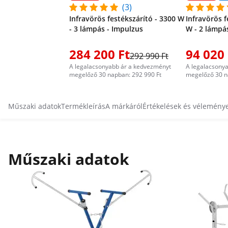
(3)
Infravörös festékszárító - 3300 W
Infravörös f
- 3 lámpás - Impulzus
W - 2 lámpá
284 200 Ft
94 020 
292 990 Ft
A legalacsonyabb ár a kedvezményt
A legalacsony
megelőző 30 napban: 292 990 Ft
megelőző 30 n
Műszaki adatok
Termékleírás
A márkáról
Értékelések és vélemény
Műszaki adatok