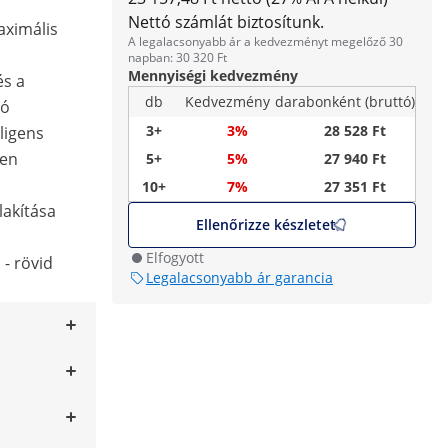
Nettó számlát biztosítunk.
aximális
A legalacsonyabb ár a kedvezményt megelőző 30
napban: 30 320 Ft
Mennyiségi kedvezmény
és a
db
Kedvezmény
darabonként (bruttó)
tó
3+
3%
28 528 Ft
lligens
ően
5+
5%
27 940 Ft
10+
7%
27 351 Ft
lakítása
Ellenőrizze készletet
Elfogyott
 - rövid
Legalacsonyabb ár garancia