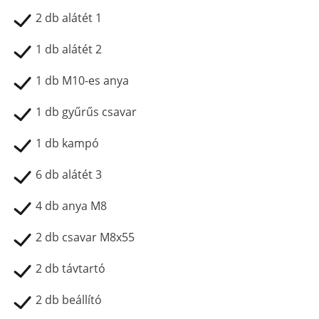
2 db alátét 1
1 db alátét 2
1 db M10-es anya
1 db gyűrűs csavar
1 db kampó
6 db alátét 3
4 db anya M8
2 db csavar M8x55
2 db távtartó
2 db beállító