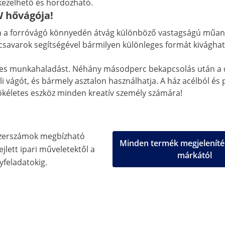
kezelhető és hordozható.
W hővágója!
 a forróvágó könnyedén átvág különböző vastagságú műanya
tőcsavarok segítségével bármilyen különleges formát kivágh
etes munkahaladást. Néhány másodperc bekapcsolás után a d
 vágót, és bármely asztalon használhatja. A ház acélból és p
tökéletes eszköz minden kreatív személy számára!
zerszámok megbízható
Minden termék megjeleníté
jlett ipari műveletektől a
márkától
feladatokig.