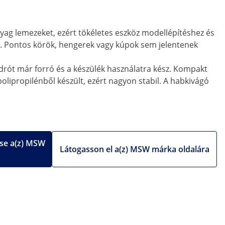
g lemezeket, ezért tökéletes eszköz modellépítéshez és
at. Pontos körök, hengerek vagy kúpok sem jelentenek
rót már forró és a készülék használatra kész. Kompakt
olipropilénből készült, ezért nagyon stabil. A habkivágó
se a(z) MSW
Látogasson el a(z) MSW márka oldalára