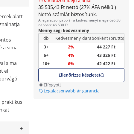
Korlátozott idejű ajánlat
35 535,43 Ft nettó (27% ÁFA nélkül)
Nettó számlát biztosítunk.
rcek alatt
A legalacsonyabb ár a kedvezményt megelőző 30
sználhatja
napban: 46 530 Ft
Mennyiségi kedvezmény
db
Kedvezmény
darabonként (bruttó)
ontos
3+
2%
44 227 Ft
é a sima
5+
4%
43 325 Ft
val sima
10+
6%
42 422 Ft
t el
Ellenőrizze készletet
oporvágó
Elfogyott
Legalacsonyabb ár garancia
 praktikus
nkát