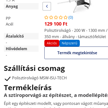
1.7 A
-
Anyag
Alumínium
(0)
PP
Strukturált karton
129 100 Ft
Acél
(bevonattal)
Nikkel-réz-króm-ötvözet
Polisztirolvágó - 200 W - 1300 mm /
Átalakító
350 mm - állvány - támasztófelület
-
36 V / 200 W
Akciós
Népszerű
Hővédelem
Termék megtekintése
-
Igen
Szállítási csomag
Polisztirolvágó MSW-ISU-TECH
Termékleírás
A sztiroporvágó az építészet, a modellépít
Épít egy építészeti modellt, vagy pontosan vágott műany