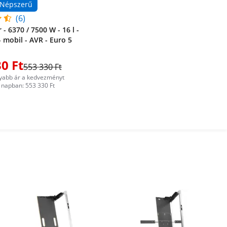
Népszerű
(6)
- 6370 / 7500 W - 16 l -
- mobil - AVR - Euro 5
0 Ft
553 330 Ft
yabb ár a kedvezményt
napban: 553 330 Ft