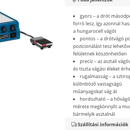
gyors – a drót másodpe
forró lesz, így azonnal ha
a hungarocell vágót
pontos – a drótvágó p
pozicionálást tesz lehetőv
felületnek köszönhetően
precíz – az asztali vágó
és tiszta vágási éleket érhe
rugalmasság – a sztir
különböző vastagságú
műanyagokat vág át
hordozható – a hővágó
mérete megkönnyíti a mu
bármelyik asztalnál
Szállítási információk