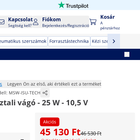
Kosár
Kapcsolat
Fiókom
A
Segítség kell?
Bejelentkezés/Regisztráció
pénztárhoz
eumatikus szerszámok
Forrasztástechnika
Kézi szerszámok
Gyár
s
Legyen Ön az első, aki értékeli ezt a terméket
ell:
MSW-ISU-TECH
ztali vágó - 25 W - 10,5 V
Akciós
45 130 Ft
46 530 Ft