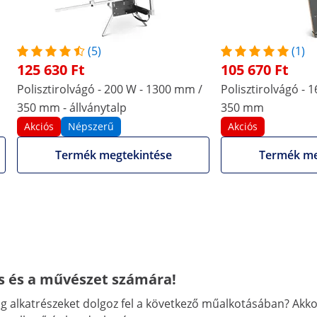
-
-
Alumínium
Alumínium
(5)
(1)
Nikkel
Strukturált karton
125 630 Ft
105 670 Ft
Strukturált karton
(bevonattal)
(bevonattal)
Nikkel-réz-króm-ötvözet
Polisztirolvágó - 200 W - 1300 mm /
Polisztirolvágó - 
350 mm - állványtalp
350 mm
36 V / 200 W
36 V / 160 W
Akciós
Népszerű
Akciós
Termék megtekintése
Termék me
-
Igen
További jellemzők összehasonlítása
és és a művészet számára!
ag alkatrészeket dolgoz fel a következő műalkotásában? Ak