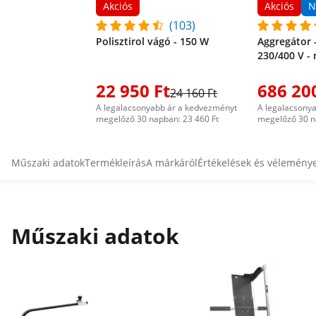
Akciós
Akciós
N
(103)
Polisztirol vágó - 150 W
Aggregátor -
230/400 V - 
22 950 Ft
686 20
24 160 Ft
A legalacsonyabb ár a kedvezményt
A legalacsony
megelőző 30 napban: 23 460 Ft
megelőző 30 n
Műszaki adatok
Termékleírás
A márkáról
Értékelések és vélemény
Műszaki adatok