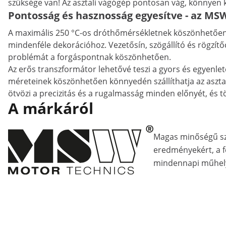
szüksége van! Az asztali vágógép pontosan vág, könnyen 
Pontosság és hasznosság egyesítve - az MS
A maximális 250 °C-os dróthőmérsékletnek köszönhetően
mindenféle dekorációhoz. Vezetősín, szögállító és rögzí
problémát a forgáspontnak köszönhetően.
Az erős transzformátor lehetővé teszi a gyors és egyenl
méreteinek köszönhetően könnyedén szállíthatja az asztali
ötvözi a precizitás és a rugalmasság minden előnyét, és 
A márkáról
Magas minőségű s
eredményekért, a fe
mindennapi műhely