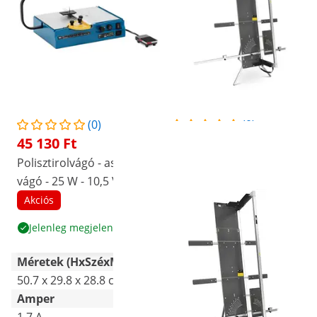
(0)
(0)
45 130 Ft
129 100 Ft
Polisztirolvágó - asztali
Polisztirolvágó - 200 W -
vágó - 25 W - 10,5 V
1300 mm / 350 mm -
állvány - támasztófelület
Akciós
Akciós
Népszerű
Jelenleg megjelenített
Termék megtekintése
Méretek (HxSzéxMa)
50.7 x 29.8 x 28.8 cm
115 x 148 x 187 cm
Amper