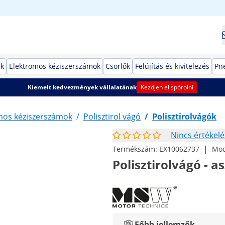
ek
Elektromos kéziszerszámok
Csörlők
Felújítás és kivitelezés
Pn
Kiemelt kedvezmények vállalatának
Kezdjen el spórolni
mos kéziszerszámok
/
Polisztirol vágó
/
Polisztirolvágók
Nincs értékelé
|
Termékszám:
EX10062737
Mod
Polisztirolvágó - as
Főbb jellemzők