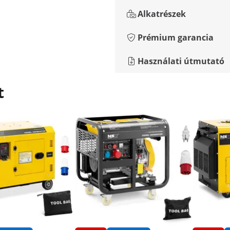
Alkatrészek
Prémium garancia
Használati útmutató
t