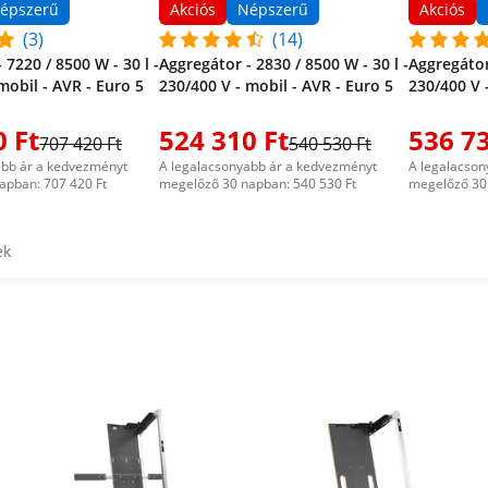
épszerű
Akciós
Népszerű
Akciós
(3)
(14)
 7220 / 8500 W - 30 l -
Aggregátor - 2830 / 8500 W - 30 l -
Aggregátor 
mobil - AVR - Euro 5
230/400 V - mobil - AVR - Euro 5
230/400 V 
0 Ft
524 310 Ft
536 73
707 420 Ft
540 530 Ft
abb ár a kedvezményt
A legalacsonyabb ár a kedvezményt
A legalacson
apban: 707 420 Ft
megelőző 30 napban: 540 530 Ft
megelőző 30 
ek