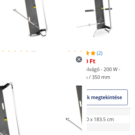
(2)
(2)
110 980 Ft
118 360 Ft
Polisztirolvágó - 200 W -
Polisztirolvágó - 200 W -
1300 mm / 350 mm
1300 mm / 350 mm
Akciós
Akciós
Termék megtekintése
Termék megtekintése
47 x 108 x 170 cm
139.5 x 80 x 183.5 cm