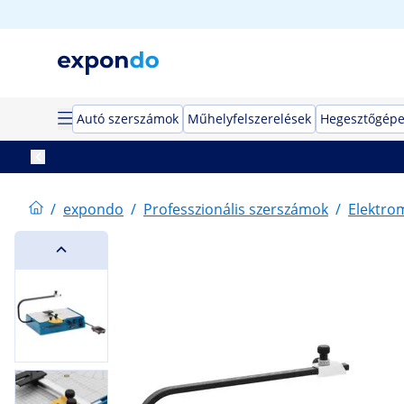
Autó szerszámok
Műhelyfelszerelések
Hegesztőgép
/
expondo
/
Professzionális szerszámok
/
Elektro