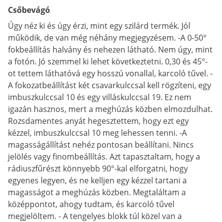
Csőbevágó
Úgy néz ki és úgy érzi, mint egy szilárd termék. Jól
működik, de van még néhány megjegyzésem. -A 0-50°
fokbeállítás halvány és nehezen látható. Nem úgy, mint
a fotón. Jó szemmel ki lehet következtetni. 0,30 és 45°-
ot tettem láthatóvá egy hosszú vonallal, karcoló tűvel. -
A fokozatbeállítást két csavarkulccsal kell rögzíteni, egy
imbuszkulccsal 10 és egy villáskulccsal 19. Ez nem
igazán hasznos, mert a meghúzás közben elmozdulhat.
Rozsdamentes anyát hegesztettem, hogy ezt egy
kézzel, imbuszkulccsal 10 meg lehessen tenni. -A
magasságállítást nehéz pontosan beállítani. Nincs
jelölés vagy finombeállítás. Azt tapasztaltam, hogy a
rádiuszfűrészt könnyebb 90°-kal elforgatni, hogy
egyenes legyen, és ne kelljen egy kézzel tartani a
magasságot a meghúzás közben. Megtaláltam a
középpontot, ahogy tudtam, és karcoló tűvel
megjelöltem. - A tengelyes blokk túl közel van a