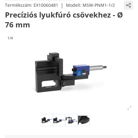
|
Termékszám:
EX10060481
Modell:
MSW-PNM1-1/2
Precíziós lyukfúró csövekhez - Ø
76 mm
1/4