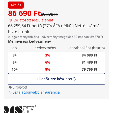
Akciós
86 690 Ft
89 370 Ft
Korlátozott idejű ajánlat
68 259,84 Ft nettó (27% ÁFA nélkül)
Nettó számlát
biztosítunk.
A legalacsonyabb ár a kedvezményt megelőző 30 napban: 89 370 Ft
Mennyiségi kedvezmény
db
Kedvezmény
darabonként (bruttó)
3+
3%
84 089 Ft
5+
6%
81 489 Ft
10+
8%
79 755 Ft
Ellenőrizze készletet
Elfogyott
Legalacsonyabb ár garancia