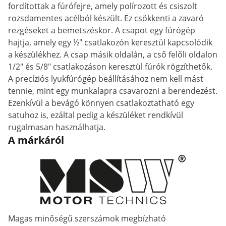
fordítottak a fúrófejre, amely polírozott és csiszolt
rozsdamentes acélból készült. Ez csökkenti a zavaró
rezgéseket a bemetszéskor. A csapot egy fúrógép
hajtja, amely egy ½" csatlakozón keresztül kapcsolódik
a készülékhez. A csap másik oldalán, a cső felőli oldalon
1/2" és 5/8" csatlakozáson keresztül fúrók rögzíthetők.
A precíziós lyukfúrógép beállításához nem kell mást
tennie, mint egy munkalapra csavarozni a berendezést.
Ezenkívül a bevágó könnyen csatlakoztatható egy
satuhoz is, ezáltal pedig a készüléket rendkívül
rugalmasan használhatja.
A márkáról
Magas minőségű szerszámok megbízható