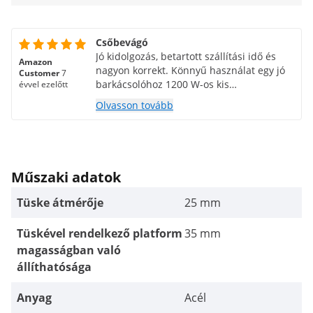
Csőbevágó
Jó kidolgozás, betartott szállítási idő és
Amazon
nagyon korrekt. Könnyű használat egy jó
Customer
7
barkácsolóhoz 1200 W-os kis
évvel ezelőtt
fordulatszámú fúróval. A két menet
Olvasson tovább
átmérő a bimetál lyukfűrészeknél
szabványos. Elégedett a vásárlással
Műszaki adatok
Tüske átmérője
25 mm
Tüskével rendelkező platform
35 mm
magasságban való
állíthatósága
Anyag
Acél