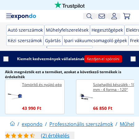
Autó szerszámok
Műhelyfelszerelések
Hegesztőgépek
Elekt
Kézi szerszámok
Gyártás
Ipari vákuumcsomagoló gépek
Frek
Kiemelt kedvezmények vállalatának
Kezdjen el spórolni
Akik megnézték ezt a terméket, azokat a következő termékek is
érdekelték
Tömörítő és nyújtó gép
Szöghajlító készülék - 100
mm - 4 forma - 120°
43 990 Ft
66 850 Ft
/
expondo
/
Professzionális szerszámok
/
Műhelyf
(2) értékelés