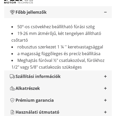
Főbb jellemzők
50°-os csövekhez beállítható fúrási szög
19-26 mm átmérőjű, két tengelyen állítható
csőtartó
robusztus szerkezet 1 ¼ '' keretvastagsággal
a magasság függőleges és precíz beállítása
Meghajtás fúróval ½" csatlakozóval, fúrókhoz
1/2" vagy 5/8" csatlakozás szükséges
Szállítási információk
Alkatrészek
Prémium garancia
Használati útmutató