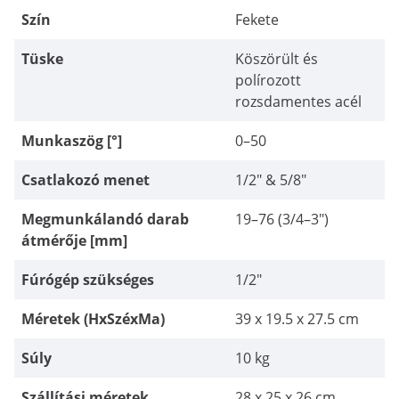
Szín
Fekete
Tüske
Köszörült és
polírozott
rozsdamentes acél
Munkaszög [°]
0–50
Csatlakozó menet
1/2" & 5/8"
Megmunkálandó darab
19–76 (3/4–3")
átmérője [mm]
Fúrógép szükséges
1/2"
Méretek (HxSzéxMa)
39 x 19.5 x 27.5 cm
Súly
10 kg
Szállítási méretek
28 x 25 x 26 cm