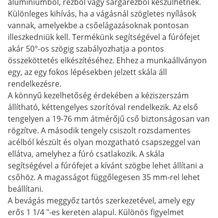
alumíniumból, rézből vagy sárgarézből készülhetnek.
Különleges kihívás, ha a vágásnál szögletes nyílások
vannak, amelyekbe a csőelágazásoknak pontosan
illeszkedniük kell. Termékünk segítségével a fúrófejet
akár 50°-os szögig szabályozhatja a pontos
összeköttetés elkészítéséhez. Ehhez a munkaállványon
egy, az egy fokos lépésekben jelzett skála áll
rendelkezésre.
A könnyű kezelhetőség érdekében a kéziszerszám
állítható, kéttengelyes szorítóval rendelkezik. Az első
tengelyen a 19-76 mm átmérőjű cső biztonságosan van
rögzítve. A második tengely csiszolt rozsdamentes
acélból készült és olyan mozgatható csapszeggel van
ellátva, amelyhez a fúró csatlakozik. A skála
segítségével a fúrófejet a kívánt szögbe lehet állítani a
csőhöz. A magasságot függőlegesen 35 mm-rel lehet
beállítani.
A bevágás meggyőz tartós szerkezetével, amely egy
erős 1 1/4 "-es kereten alapul. Különös figyelmet