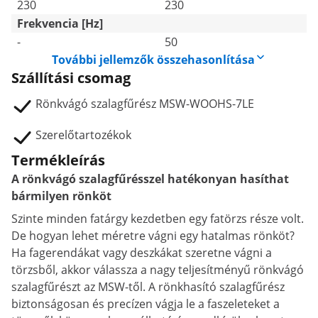
230
230
Frekvencia [Hz]
-
50
További jellemzők összehasonlítása
Szállítási csomag
Rönkvágó szalagfűrész MSW-WOOHS-7LE
Szerelőtartozékok
Termékleírás
A rönkvágó szalagfűrésszel hatékonyan hasíthat
bármilyen rönköt
Szinte minden fatárgy kezdetben egy fatörzs része volt.
De hogyan lehet méretre vágni egy hatalmas rönköt?
Ha fagerendákat vagy deszkákat szeretne vágni a
törzsből, akkor válassza a nagy teljesítményű rönkvágó
szalagfűrészt az MSW-től. A rönkhasító szalagfűrész
biztonságosan és precízen vágja le a faszeleteket a