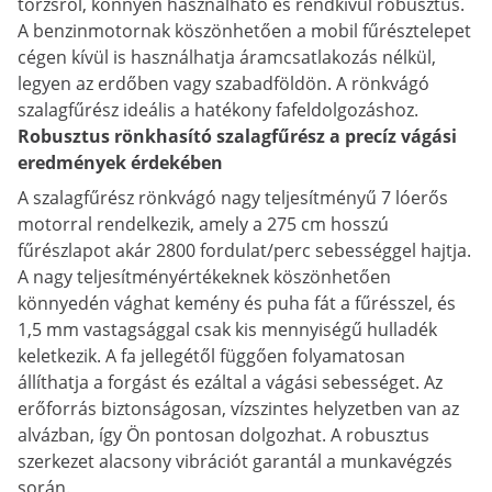
törzsről, könnyen használható és rendkívül robusztus.
A benzinmotornak köszönhetően a mobil fűrésztelepet
cégen kívül is használhatja áramcsatlakozás nélkül,
legyen az erdőben vagy szabadföldön. A rönkvágó
szalagfűrész ideális a hatékony fafeldolgozáshoz.
Robusztus rönkhasító szalagfűrész a precíz vágási
eredmények érdekében
A szalagfűrész rönkvágó nagy teljesítményű 7 lóerős
motorral rendelkezik, amely a 275 cm hosszú
fűrészlapot akár 2800 fordulat/perc sebességgel hajtja.
A nagy teljesítményértékeknek köszönhetően
könnyedén vághat kemény és puha fát a fűrésszel, és
1,5 mm vastagsággal csak kis mennyiségű hulladék
keletkezik. A fa jellegétől függően folyamatosan
állíthatja a forgást és ezáltal a vágási sebességet. Az
erőforrás biztonságosan, vízszintes helyzetben van az
alvázban, így Ön pontosan dolgozhat. A robusztus
szerkezet alacsony vibrációt garantál a munkavégzés
során.