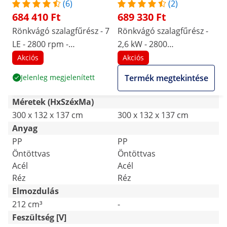
(6)
(2)
684 410 Ft
689 330 Ft
Rönkvágó szalagfűrész - 7
Rönkvágó szalagfűrész -
LE - 2800 rpm -
2,6 kW - 2800
kifutópálya 3 m
fordulat/perc - görgős
Akciós
Akciós
szállítószalag 3 m
Jelenleg megjelenített
Termék megtekintése
Méretek (HxSzéxMa)
300 x 132 x 137 cm
300 x 132 x 137 cm
Anyag
PP
PP
Öntöttvas
Öntöttvas
Acél
Acél
Réz
Réz
Elmozdulás
212 cm³
-
Feszültség [V]