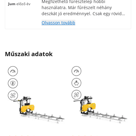
Megfizethető fűrésztelep hobbi
Jum
előző év
használatra. Már fűrészelt néhány
deszkát jó eredménnyel. Csak egy rövid
utasítás jár hozzá, be kell szkennelni a qr
Olvasson tovább
kódot, ami a hozzá tartozó utasításon van,
majd kapsz egy teljes leírást az
összeszerelésről.
Műszaki adatok