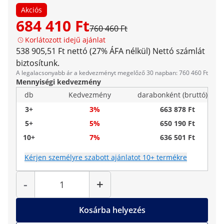
Akciós
684 410 Ft
760 460 Ft
Korlátozott idejű ajánlat
538 905,51 Ft nettó (27% ÁFA nélkül)
Nettó számlát
biztosítunk.
A legalacsonyabb ár a kedvezményt megelőző 30 napban: 760 460 Ft
Mennyiségi kedvezmény
db
Kedvezmény
darabonként (bruttó)
3+
3%
663 878 Ft
5+
5%
650 190 Ft
10+
7%
636 501 Ft
Kérjen személyre szabott ajánlatot 10+ termékre
Mennyiség
-
+
Kosárba helyezés