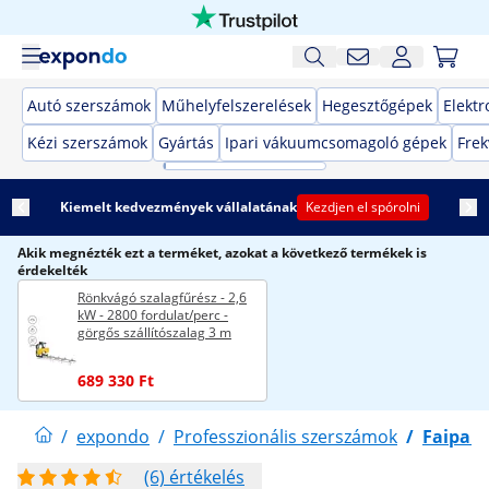
Autó szerszámok
Műhelyfelszerelések
Hegesztőgépek
Elekt
Kézi szerszámok
Gyártás
Ipari vákuumcsomagoló gépek
Frek
Kiemelt kedvezmények vállalatának
Kezdjen el spórolni
Akik megnézték ezt a terméket, azokat a következő termékek is
érdekelték
Rönkvágó szalagfűrész - 2,6
kW - 2800 fordulat/perc -
görgős szállítószalag 3 m
689 330 Ft
/
expondo
/
Professzionális szerszámok
/
Faipari
(6) értékelés