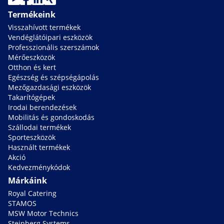
Termékeink
Visszahívott termékek
Vendéglátóipari eszközök
Professzionális szerszámok
Mérőeszközök
Otthon és kert
Egészség és szépségápolás
Mezőgazdasági eszközök
Takarítógépek
Irodai berendezések
Mobilitás és gondoskodás
Szállodai termékek
Sporteszközök
Használt termékek
Akció
Kedvezménykódok
Márkáink
Royal Catering
STAMOS
MSW Motor Technics
Steinberg Systems