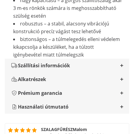
nagy kapacitású – a görgős szállítószalag akár
3 m-es rönkök számára is meghosszabbítható
szülség esetén
robusztus – a stabil, alacsony vibrációjú
konstrukció precíz vágást tesz lehetővé
biztonságos – a túlmelegedés elleni védelem
kikapcsolja a készüléket, ha a túlzott
igénybevétel miatt túlmelegszik
Szállítási információk
Alkatrészek
Prémium garancia
Használati útmutató
SZALAGFŰRÉSZMalom