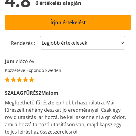
4.8
6 értékelés alapján
Írjon értékelést
Sort reviews
Rendezés :
Jum
előző év
Közzétéve Expondo Sweden
SZALAGFŰRÉSZMalom
Megfizethető fűrésztelep hobbi használatra. Már
fűrészelt néhány deszkát jó eredménnyel. Csak egy
rövid utasítás jár hozzá, be kell szkennelni a qr kódot,
ami a hozzá tartozó utasításon van, majd kapsz egy
teljes leírást az összeszerelésről.