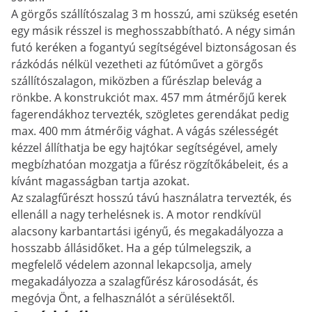
A görgős szállítószalag 3 m hosszú, ami szükség esetén
egy másik résszel is meghosszabbítható. A négy simán
futó keréken a fogantyú segítségével biztonságosan és
rázkódás nélkül vezetheti az fútóművet a görgős
szállítószalagon, miközben a fűrészlap belevág a
rönkbe. A konstrukciót max. 457 mm átmérőjű kerek
fagerendákhoz tervezték, szögletes gerendákat pedig
max. 400 mm átmérőig vághat. A vágás szélességét
kézzel állíthatja be egy hajtókar segítségével, amely
megbízhatóan mozgatja a fűrész rögzítőkábeleit, és a
kívánt magasságban tartja azokat.
Az szalagfűrészt hosszú távú használatra tervezték, és
ellenáll a nagy terhelésnek is. A motor rendkívül
alacsony karbantartási igényű, és megakadályozza a
hosszabb állásidőket. Ha a gép túlmelegszik, a
megfelelő védelem azonnal lekapcsolja, amely
megakadályozza a szalagfűrész károsodását, és
megóvja Önt, a felhasználót a sérülésektől.