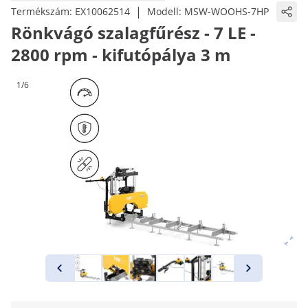
|
Termékszám:
EX10062514
Modell:
MSW-WOOHS-7HP
Rönkvágó szalagfűrész - 7 LE -
2800 rpm - kifutópálya 3 m
1/6