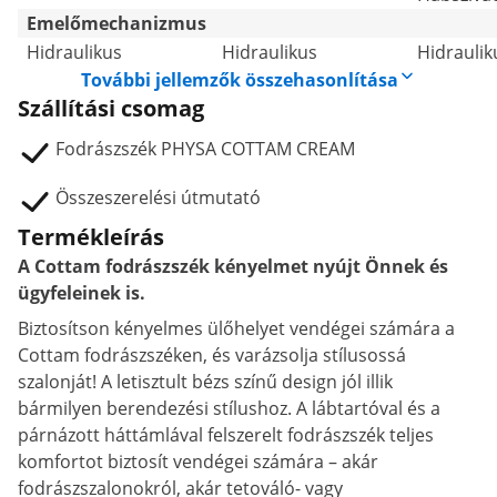
Emelőmechanizmus
Hidraulikus
Hidraulikus
Hidraulik
További jellemzők összehasonlítása
Szállítási csomag
Fodrászszék PHYSA COTTAM CREAM
Összeszerelési útmutató
Termékleírás
A Cottam fodrászszék kényelmet nyújt Önnek és
ügyfeleinek is.
Biztosítson kényelmes ülőhelyet vendégei számára a
Cottam fodrászszéken, és varázsolja stílusossá
szalonját! A letisztult bézs színű design jól illik
bármilyen berendezési stílushoz. A lábtartóval és a
párnázott háttámlával felszerelt fodrászszék teljes
komfortot biztosít vendégei számára – akár
fodrászszalonokról, akár tetováló- vagy