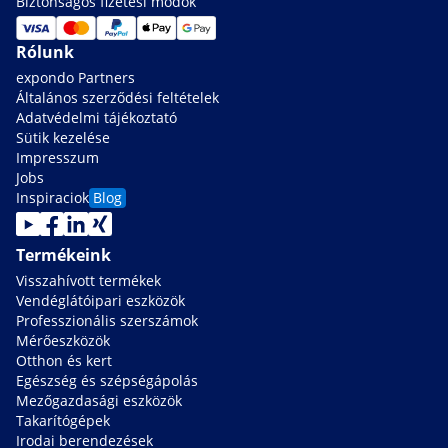
Biztonságos fizetési módok
Rólunk
expondo Partners
Általános szerződési feltételek
Adatvédelmi tájékoztató
Sütik kezelése
Impresszum
Jobs
Inspiraciok
Blog
Termékeink
Visszahívott termékek
Vendéglátóipari eszközök
Professzionális szerszámok
Mérőeszközök
Otthon és kert
Egészség és szépségápolás
Mezőgazdasági eszközök
Takarítógépek
Irodai berendezések