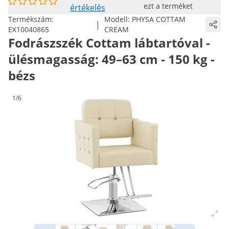
ezt a terméket
értékelés
Termékszám:
Modell:
PHYSA COTTAM
|
EX10040865
CREAM
Fodrászszék Cottam lábtartóval -
ülésmagasság: 49–63 cm - 150 kg -
bézs
1/6