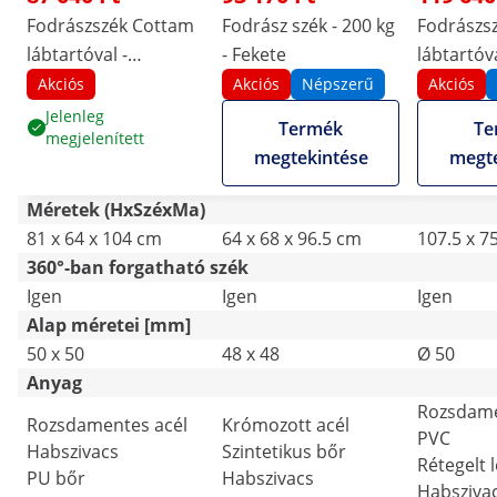
Fodrászszék Cottam
Fodrász szék - 200 kg
Fodrászs
lábtartóval -
- Fekete
lábtartóva
ülésmagasság: 49–63
Fekete
Akciós
Akciós
Népszerű
Akciós
cm - 150 kg - bézs
Jelenleg
Termék
Te
megjelenített
megtekintése
megte
Méretek (HxSzéxMa)
81 x 64 x 104 cm
64 x 68 x 96.5 cm
107.5 x 7
360°-ban forgatható szék
Igen
Igen
Igen
Alap méretei [mm]
50 x 50
48 x 48
Ø 50
Anyag
Rozsdame
Rozsdamentes acél
Krómozott acél
PVC
Habszivacs
Szintetikus bőr
Rétegelt 
PU bőr
Habszivacs
Habsziva