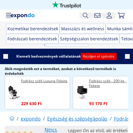
Kozmetikai berendezések
Masszázs és wellness
Munka sámli
Fodrászati berendezések
Szépségszalon berendezések
Tetov
Kiemelt kedvezmények vállalatának
Kezdjen el spórolni
Akik megnézték ezt a terméket, azokat a következő termékek is
érdekelték
Fodrász szék Luxuria Fekete
Fodrász szék - 200 kg -
Fekete
229 630 Ft
93 170 Ft
/
expondo
/
Egészség és szépségápolás
/
Fodrász
Nincs
Legyen Ön az első, aki értékeli