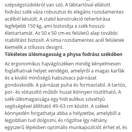
szépségstúdiókról van szó. A lábtartóval ellátott
fodrász szék váza robusztus és elegáns rozsdamentes
acélból készült. A stabil konstrukció teherbírása
legfeljebb 150 kg, ami biztosítja a szék hosszú
élettartamát. Az 50 x 50 cm-es felületű alap további
stabilitást biztosít. A sima rozsdamentes acél felületek
kiemelik a stílusos designt.
Tökéletes ülésmagasság a physa fodrász székében
Az ergonomikus hajvágószéken mindig kényelmesen
foglalhatnak helyet vendégei, amelyről a magas karfák
és a kiváló minőségű habszivacs párnázat
gondoskodik. A párnázat puha és formastabil. A tartós,
por- és víztaszító műbőr huzat könnyen tisztítható. A
szék ülésmagassága egy hidraulikus szivattyú
segítségével állítható 49–63 cm között. A széket
könnyedén forgathatja abba a helyzetbe, amelyből a
legjobban tud dolgozni, és rögzítse így néhány
egyszerű lépésben optimális munkapozíciót érhet el, és