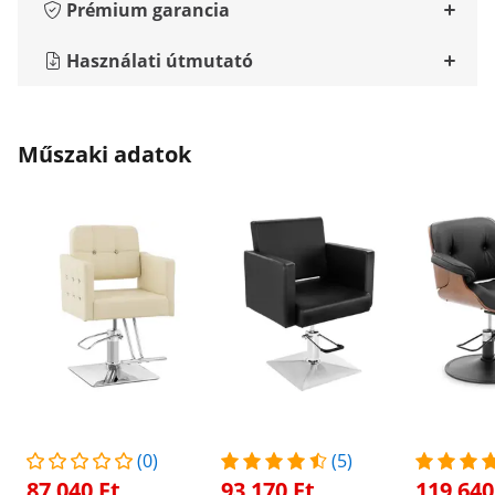
Prémium garancia
Használati útmutató
Műszaki adatok
(0)
(5)
87 040 Ft
93 170 Ft
119 640