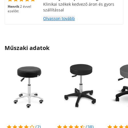
Klinikai székek kedvező áron és gyors
Henrik
2 évvel
szállítással
ezelőtt
Olvasson tovább
Műszaki adatok
(2)
(38)