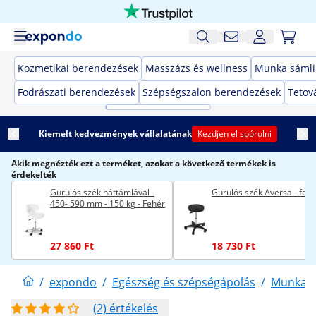
Kozmetikai berendezések
Masszázs és wellness
Munka sámli
Fodrászati berendezések
Szépségszalon berendezések
Tetov
Kiemelt kedvezmények vállalatának
Kezdjen el spórolni
Akik megnézték ezt a terméket, azokat a következő termékek is
érdekelték
Gurulós szék háttámlával -
Gurulós szék Aversa - feke
450- 590 mm - 150 kg - Fehér
27 860 Ft
18 730 Ft
/
expondo
/
Egészség és szépségápolás
/
Munka s
(2) értékelés