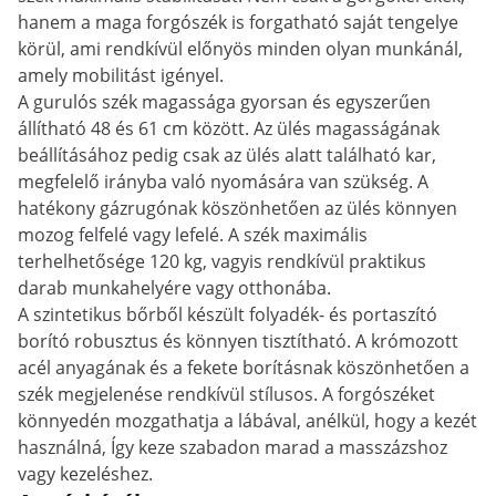
hanem a maga forgószék is forgatható saját tengelye
körül, ami rendkívül előnyös minden olyan munkánál,
amely mobilitást igényel.
A gurulós szék magassága gyorsan és egyszerűen
állítható 48 és 61 cm között. Az ülés magasságának
beállításához pedig csak az ülés alatt található kar,
megfelelő irányba való nyomására van szükség. A
hatékony gázrugónak köszönhetően az ülés könnyen
mozog felfelé vagy lefelé. A szék maximális
terhelhetősége 120 kg, vagyis rendkívül praktikus
darab munkahelyére vagy otthonába.
A szintetikus bőrből készült folyadék- és portaszító
borító robusztus és könnyen tisztítható. A krómozott
acél anyagának és a fekete borításnak köszönhetően a
szék megjelenése rendkívül stílusos. A forgószéket
könnyedén mozgathatja a lábával, anélkül, hogy a kezét
használná, Így keze szabadon marad a masszázshoz
vagy kezeléshez.