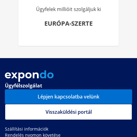
Ügyfelek millióit szolgáljuk ki
EURÓPA-SZERTE
Ügyfélszolgálat
Lépjen kapcsolatba velünk
Visszaküldési portál
Szállítási információk
Rendelés nyomon követése