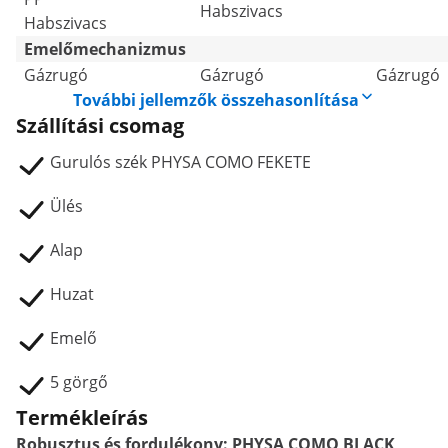
Habszivacs
Habszivacs
Emelőmechanizmus
Gázrugó
Gázrugó
Gázrugó
További jellemzők összehasonlítása
Szállítási csomag
Gurulós szék PHYSA COMO FEKETE
Ülés
Alap
Huzat
Emelő
5 görgő
Termékleírás
Robusztus és fordulékony: PHYSA COMO BLACK