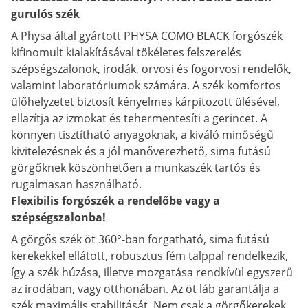
gurulós szék
A Physa által gyártott PHYSA COMO BLACK forgószék
kifinomult kialakításával tökéletes felszerelés
szépségszalonok, irodák, orvosi és fogorvosi rendelők,
valamint laboratóriumok számára. A szék komfortos
ülőhelyzetet biztosít kényelmes kárpitozott ülésével,
ellazítja az izmokat és tehermentesíti a gerincet. A
könnyen tisztítható anyagoknak, a kiváló minőségű
kivitelezésnek és a jól manőverezhető, sima futású
görgőknek köszönhetően a munkaszék tartós és
rugalmasan használható.
Flexibilis forgószék a rendelőbe vagy a
szépségszalonba!
A görgős szék öt 360°-ban forgatható, sima futású
kerekekkel ellátott, robusztus fém talppal rendelkezik,
így a szék húzása, illetve mozgatása rendkívül egyszerű
az irodában, vagy otthonában. Az öt láb garantálja a
szék maximális stabilitását. Nem csak a görgőkerekek,