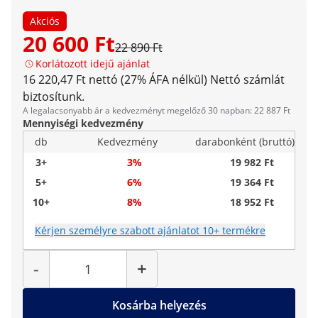
Akciós
20 600 Ft
22 890 Ft
Korlátozott idejű ajánlat
16 220,47 Ft nettó (27% ÁFA nélkül)
Nettó számlát
biztosítunk.
A legalacsonyabb ár a kedvezményt megelőző 30 napban: 22 887 Ft
Mennyiségi kedvezmény
db
Kedvezmény
darabonként (bruttó)
3+
3%
19 982 Ft
5+
6%
19 364 Ft
10+
8%
18 952 Ft
Kérjen személyre szabott ajánlatot 10+ termékre
Mennyiség
-
+
Kosárba helyezés