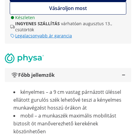
Vásároljon most
Készleten
INGYENES SZÁLLÍTÁS
várhatóan augusztus 13.,
csütörtök
Legalacsonyabb ár garancia
Főbb jellemzők
kényelmes – a 9 cm vastag párnázott üléssel
ellátott gurulós szék lehetővé teszi a kényelmes
munkavégzést hosszú órákon át
mobil – a munkaszék maximális mobilitást
biztosít öt manőverezhető kerekének
köszönhetően