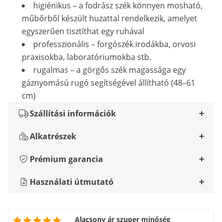
higiénikus – a fodrász szék könnyen mosható,
műbőrből készült huzattal rendelkezik, amelyet
egyszerűen tisztíthat egy ruhával
professzionális – forgószék irodákba, orvosi
praxisokba, laboratóriumokba stb.
rugalmas – a görgős szék magassága egy
gáznyomású rugó segítségével állítható (48–61
cm)
Szállítási információk
Alkatrészek
Prémium garancia
Használati útmutató
Alacsony ár szuper minőség