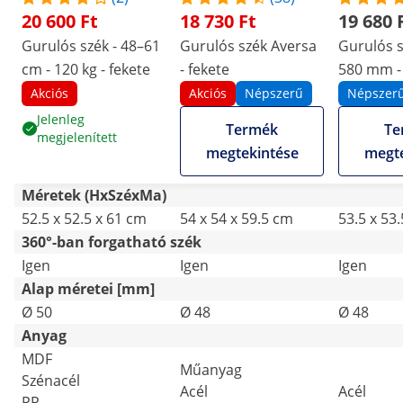
20 600 Ft
18 730 Ft
19 680 
Gurulós szék - 48–61
Gurulós szék Aversa
Gurulós s
cm - 120 kg - fekete
- fekete
580 mm - 
Szürke
Akciós
Akciós
Népszerű
Népszer
Jelenleg
Termék
Te
megjelenített
megtekintése
megte
Méretek (HxSzéxMa)
52.5 x 52.5 x 61 cm
54 x 54 x 59.5 cm
53.5 x 53
360°-ban forgatható szék
Igen
Igen
Igen
Alap méretei [mm]
Ø 50
Ø 48
Ø 48
Anyag
MDF
Műanyag
Szénacél
Acél
Acél
PP