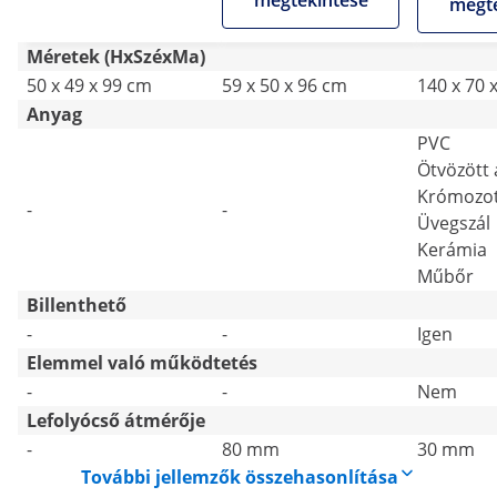
megtekintése
megte
zuhannya
Méretek (HxSzéxMa)
50 x 49 x 99 cm
59 x 50 x 96 cm
140 x 70 
Anyag
PVC
Ötvözött 
Krómozot
-
-
Üvegszál
Kerámia
Műbőr
Billenthető
-
-
Igen
Elemmel való működtetés
-
-
Nem
Lefolyócső átmérője
-
80 mm
30 mm
További jellemzők összehasonlítása