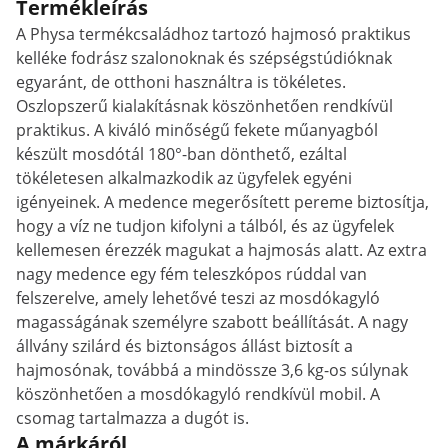
Termékleírás
A Physa termékcsaládhoz tartozó hajmosó praktikus
kelléke fodrász szalonoknak és szépségstúdióknak
egyaránt, de otthoni használtra is tökéletes.
Oszlopszerű kialakításnak köszönhetően rendkívül
praktikus. A kiváló minőségű fekete műanyagból
készült mosdótál 180°-ban dönthető, ezáltal
tökéletesen alkalmazkodik az ügyfelek egyéni
igényeinek. A medence megerősített pereme biztosítja,
hogy a víz ne tudjon kifolyni a tálból, és az ügyfelek
kellemesen érezzék magukat a hajmosás alatt. Az extra
nagy medence egy fém teleszkópos rúddal van
felszerelve, amely lehetővé teszi az mosdókagyló
magasságának személyre szabott beállítását. A nagy
állvány szilárd és biztonságos állást biztosít a
hajmosónak, továbbá a mindössze 3,6 kg-os súlynak
köszönhetően a mosdókagyló rendkívül mobil. A
csomag tartalmazza a dugót is.
A márkáról