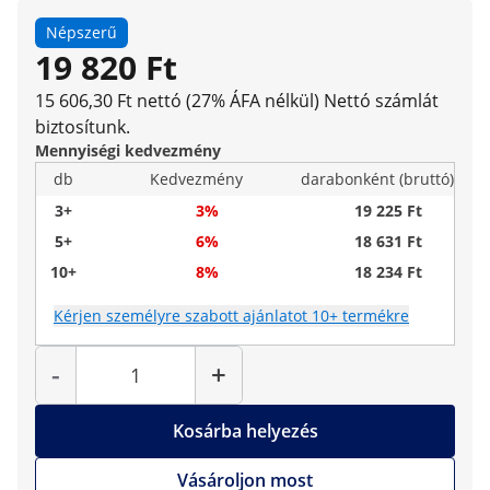
Népszerű
19 820 Ft
15 606,30 Ft nettó (27% ÁFA nélkül)
Nettó számlát
biztosítunk.
Mennyiségi kedvezmény
db
Kedvezmény
darabonként (bruttó)
3+
3%
19 225 Ft
5+
6%
18 631 Ft
10+
8%
18 234 Ft
Kérjen személyre szabott ajánlatot 10+ termékre
Mennyiség
-
+
Kosárba helyezés
Vásároljon most