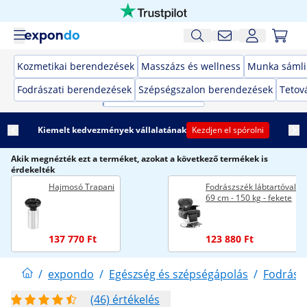
Kozmetikai berendezések
Masszázs és wellness
Munka sámli
Fodrászati berendezések
Szépségszalon berendezések
Tetov
Kiemelt kedvezmények vállalatának
Kezdjen el spórolni
Akik megnézték ezt a terméket, azokat a következő termékek is
érdekelték
Hajmosó Trapani
Fodrászszék lábtartóval - 
69 cm - 150 kg - fekete
137 770 Ft
123 880 Ft
/
expondo
/
Egészség és szépségápolás
/
Fodrász
(46) értékelés