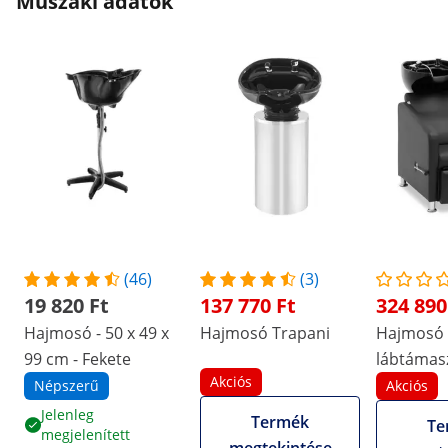
Műszaki adatok
(46)
(3)
19 820 Ft
137 770 Ft
324 890
Hajmosó - 50 x 49 x
Hajmosó Trapani
Hajmosó
99 cm - Fekete
lábtámasz
Akciós
dönthet
Népszerű
Akciós
csaptelep
Jelenleg
Termék
Te
megjelenített
tömlővel 