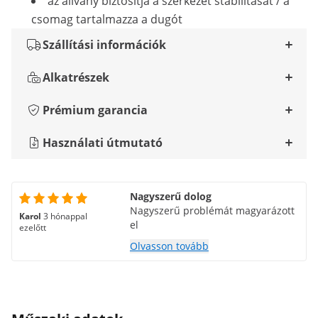
az állvány biztosítja a szerkezet stabilitását / a
csomag tartalmazza a dugót
Szállítási információk
Alkatrészek
Prémium garancia
Használati útmutató
Nagyszerű dolog
Nagyszerű problémát magyarázott
Karol
3 hónappal
el
ezelőtt
Olvasson tovább