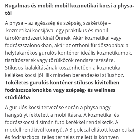
Rugalmas és mobil: mobil kozmetikai kocsi a physa-
tól
A physa – az egészség és szépség szakértője –
kozmetikai kocsijával egy praktikus és mobil
tárolórendszert kínál Önnek. Akár kozmetikai vagy
fodrászszalonokban, akár az otthoni fürdőszobába: a
helytakarékos gurulós konténer ideális kozmetikumok,
tisztítószerek vagy törülközők rendszerezésére.
Stílusos kialakításának köszönhetően a kozmetikai
kellékes kocsi jól illik minden berendezési stílushoz.
Tökéletes gurulós konténer stílusos kivitelben
fodrászszalonokba vagy szépség- és wellness
stúdiókba
A gurulós kocsi tervezése során a physa nagy
hangsúlyt fektetett a mobilitásra. A kozmetikai és
fodrászkocsi 4 simán futó kerékkel rendelkezik, A
modell rendkívül könnyű. A 3 polccal ellátott kozmetikai
és fodrászkocsi teljes terhelés mellett is könnyen