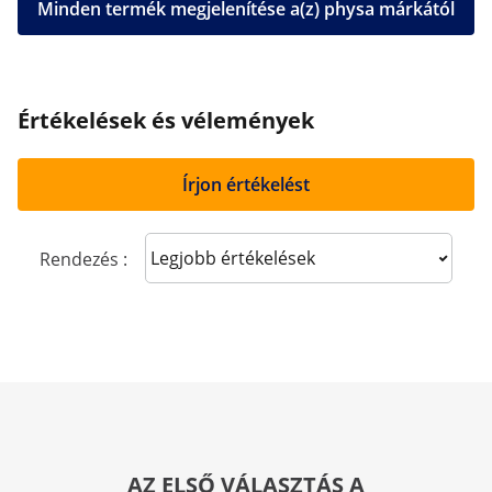
Minden termék megjelenítése a(z) physa márkától
Értékelések és vélemények
Írjon értékelést
Sort reviews
Rendezés :
AZ ELSŐ VÁLASZTÁS A