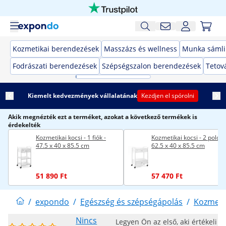
Kozmetikai berendezések
Masszázs és wellness
Munka sámli
Fodrászati berendezések
Szépségszalon berendezések
Tetov
Kiemelt kedvezmények vállalatának
Kezdjen el spórolni
Akik megnézték ezt a terméket, azokat a következő termékek is
érdekelték
Kozmetikai kocsi - 1 fiók -
Kozmetikai kocsi - 2 polc -
47.5 x 40 x 85.5 cm
62.5 x 40 x 85.5 cm
51 890 Ft
57 470 Ft
/
expondo
/
Egészség és szépségápolás
/
Kozmeti
Nincs
Legyen Ön az első, aki értékeli