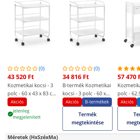
(0)
(0)
43 520 Ft
34 816 Ft
57 470 
Kozmetikai kocsi - 3
B-termék Kozmetikai
Kozmetika
polc - 60 x 43 x 83 cm
kocsi - 3 polc - 60 x
polc - 62.
- fehér
43 x 83 cm - fehér
cm
Akciós
Akciós
B-termékek
Akciós
Jelenleg
Termék
Te
megjelenített
megtekintése
megte
Méretek (HxSzéxMa)