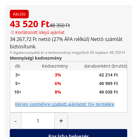
Akciós
43 520 Ft
48 350 Ft
Korlátozott idejű ajánlat
34 267,72 Ft nettó (27% ÁFA nélkül)
Nettó számlát
biztosítunk.
A legalacsonyabb ár a kedvezményt megelőző 30 napban: 48 350 Ft
Mennyiségi kedvezmény
db
Kedvezmény
darabonként (bruttó)
3+
3%
42 214 Ft
5+
6%
40 909 Ft
10+
8%
40 038 Ft
Kérjen személyre szabott ajánlatot 10+ termékre
Mennyiség
-
+
Kosárba helyezés