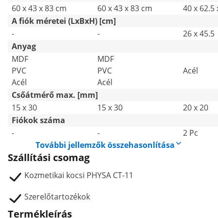
60 x 43 x 83 cm
60 x 43 x 83 cm
40 x 62.5
A fiók méretei (LxBxH) [cm]
-
-
26 x 45.5
Anyag
MDF
MDF
PVC
PVC
Acél
Acél
Acél
Csőátmérő max. [mm]
15 x 30
15 x 30
20 x 20
Fiókok száma
-
-
2 Pc
További jellemzők összehasonlítása
Szállítási csomag
Kozmetikai kocsi PHYSA CT-11
Szerelőtartozékok
Termékleírás