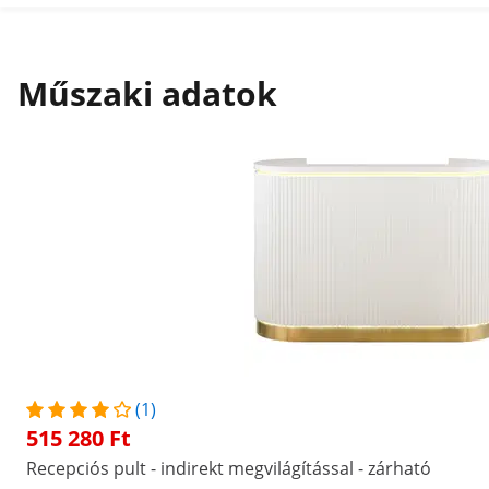
Műszaki adatok
(1)
515 280 Ft
Recepciós pult - indirekt megvilágítással - zárható