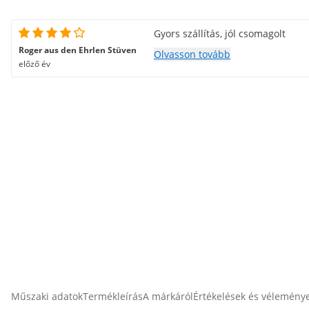
Gyors szállítás, jól csomagolt
Roger aus den Ehrlen Stüven
Olvasson tovább
előző év
Műszaki adatok
Termékleírás
A márkáról
Értékelések és vélemény