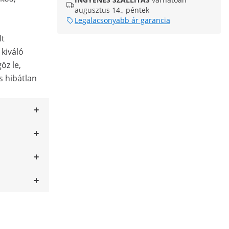
augusztus 14., péntek
Legalacsonyabb ár garancia
lt
 kiváló
öz le,
s hibátlan