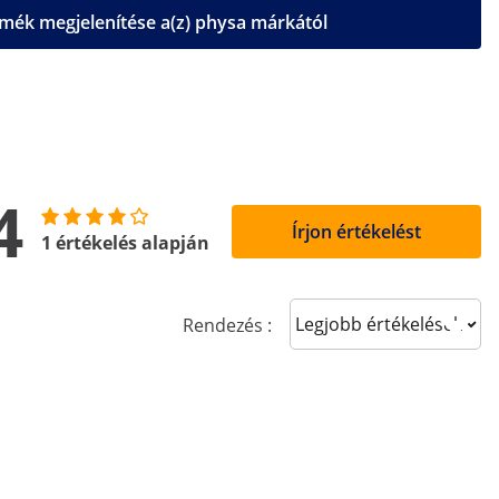
mék megjelenítése a(z) physa márkától
4
Írjon értékelést
1 értékelés alapján
Sort reviews
Rendezés :