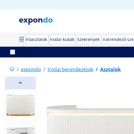
Íróasztalok
Irodai kukák
Szekrények
Iratrendező sz
/
expondo
/
Irodai berendezések
/
Asztalok