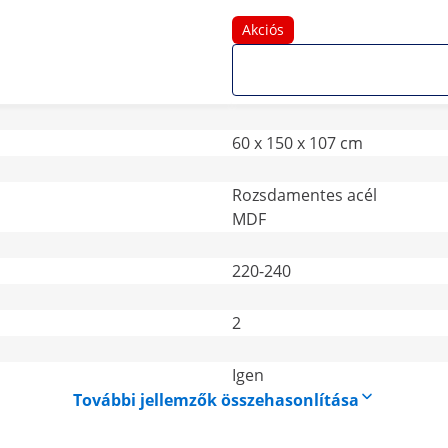
Akciós
60 x 150 x 107 cm
Rozsdamentes acél
MDF
220-240
2
Igen
További jellemzők összehasonlítása