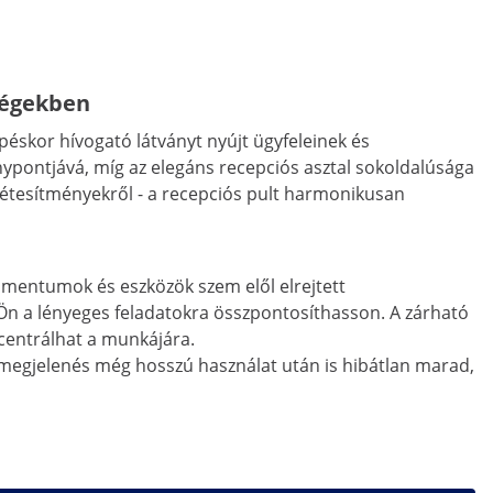
iségekben
épéskor hívogató látványt nyújt ügyfeleinek és
énypontjává, míg az elegáns recepciós asztal sokoldalúsága
 létesítményekről - a recepciós pult harmonikusan
kumentumok és eszközök szem elől elrejtett
y Ön a lényeges feladatokra összpontosíthasson. A zárható
centrálhat a munkájára.
A megjelenés még hosszú használat után is hibátlan marad,