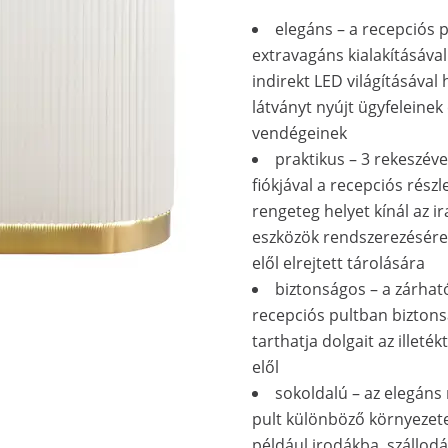
elegáns – a recepciós p
extravagáns kialakításával
indirekt LED világításával
látványt nyújt ügyfeleinek
vendégeinek
praktikus – 3 rekeszéve
fiókjával a recepciós részl
rengeteg helyet kínál az ir
eszközök rendszerezésére
elől elrejtett tárolására
biztonságos – a zárhat
recepciós pultban bizton
tarthatja dolgait az illeték
elől
sokoldalú – az elegáns
pult különböző környezet
például irodákba, szállod