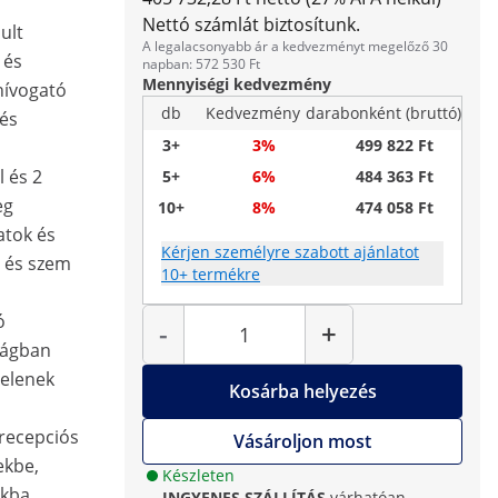
Nettó számlát biztosítunk.
ult
A legalacsonyabb ár a kedvezményt megelőző 30
 és
napban: 572 530 Ft
Mennyiségi kedvezmény
 hívogató
db
Kedvezmény
darabonként (bruttó)
 és
3+
3%
499 822 Ft
l és 2
5+
6%
484 363 Ft
eg
10+
8%
474 058 Ft
atok és
Kérjen személyre szabott ajánlatot
 és szem
10+ termékre
Mennyiség
ó
-
+
ságban
telenek
Kosárba helyezés
 recepciós
Vásároljon most
ekbe,
Készleten
ákba,
INGYENES SZÁLLÍTÁS
várhatóan