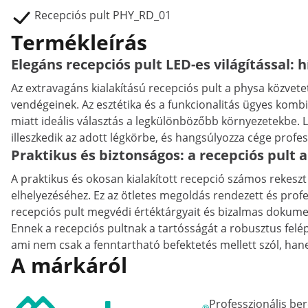
Recepciós pult PHY_RD_01
Termékleírás
Elegáns recepciós pult LED-es világítással: 
Az extravagáns kialakítású recepciós pult a physa közvetet
vendégeinek. Az esztétika és a funkcionalitás ügyes kombi
miatt ideális választás a legkülönbözőbb környezetekbe. L
illeszkedik az adott légkörbe, és hangsúlyozza cége profess
Praktikus és biztonságos: a recepciós pult
A praktikus és okosan kialakított recepció számos rekeszt
elhelyezéséhez. Ez az ötletes megoldás rendezett és prof
recepciós pult megvédi értéktárgyait és bizalmas dokume
Ennek a recepciós pultnak a tartósságát a robusztus felé
ami nem csak a fenntartható befektetés mellett szól, ha
A márkáról
Professzionális b