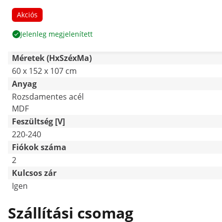
Akciós
Jelenleg megjelenített
Méretek (HxSzéxMa)
60 x 152 x 107 cm
Anyag
Rozsdamentes acél
MDF
Feszültség [V]
220-240
Fiókok száma
2
Kulcsos zár
Igen
Szállítási csomag