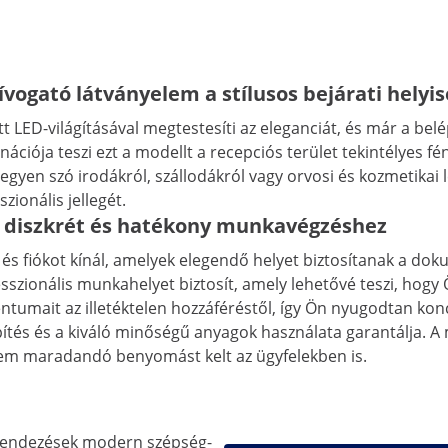
hívogató látványelem a stílusos bejárati hely
t LED-világításával megtestesíti az eleganciát, és már a bel
nációja teszi ezt a modellt a recepciós terület tekintélyes f
egyen szó irodákról, szállodákról vagy orvosi és kozmetikai
zionális jellegét.
 a diszkrét és hatékony munkavégzéshez
 és fiókot kínál, amelyek elegendő helyet biztosítanak a do
esszionális munkahelyet biztosít, amely lehetővé teszi, hog
ntumait az illetéktelen hozzáféréstől, így Ön nyugodtan kon
pítés és a kiváló minőségű anyagok használata garantálja. 
nem maradandó benyomást kelt az ügyfelekben is.
erendezések modern szépség-