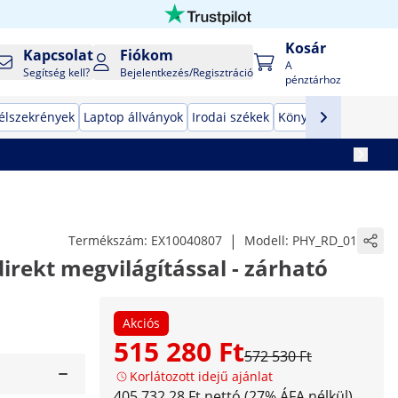
Kosár
Kapcsolat
Fiókom
A
Segítség kell?
Bejelentkezés/Regisztráció
pénztárhoz
élszekrények
Laptop állványok
Irodai székek
Könyvespolcok
Pén
|
Termékszám:
EX10040807
Modell:
PHY_RD_01
direkt megvilágítással - zárható
Akciós
515 280 Ft
572 530 Ft
Korlátozott idejű ajánlat
405 732,28 Ft nettó (27% ÁFA nélkül)