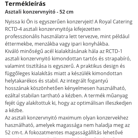
Termékleírás
Asztali konzervnyitó - 52 cm
Nyissa ki Ön is egyszerűen konzervjeit! A Royal Catering
RCTD-4 asztali konzervnyitója kifejezetten
professzionális használatra lett tervezve, mint például
éttermekbe, menzákba vagy ipari konyhákba.
Kiváló minőségű acél kialakításának hála az RCTD-1
asztali konzervnyitó kimondottan tartós és strapabíró,
valamint tisztítása is egyszerű. A praktikus design és
függőleges kialakítás miatt a készülék kimondottan
helytakarékos és stabil. Az integrált fogantyú
hosszának köszönhetően kényelmesen használható,
ezáltal stabilan tartható a kézben. A termék műanyag
fejét úgy alakítottuk ki, hogy az optimálisan illeszkedjen
a kézbe.
Az asztali konzervnyitó maximum olyan konzervekhez
használható, amelyek magassága nem haladja meg az
52 cm-t. A fokozatmentes magasságállítás lehetővé