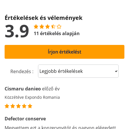
Értékelések és vélemények
3.9
11 értékelés alapján
Írjon értékelést
Sort reviews
Rendezés :
Cismaru danieo
előző év
Közzétéve Expondo Romania
Defector conserve
Megvettem ezt a konzervnyitót és nagyon elégedett