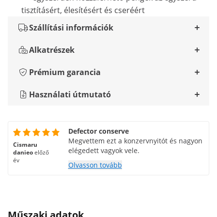
tisztításért, élesítésért és cseréért
Szállítási információk
Alkatrészek
Prémium garancia
Használati útmutató
Defector conserve
Megvettem ezt a konzervnyitót és nagyon
Cismaru
elégedett vagyok vele.
danieo
előző
év
Olvasson tovább
Műszaki adatok