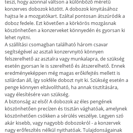
teszi, hogy azonnal váltson a különböző méretű
konzerves dobozok között. A dobozok kinyitásához
hajtsa le a mozgatókart. Ezáltal pontosan átszúródik a
doboz fedele. Ezt követően a körkörös mozgásnak
köszönhetően a konzerveket könnyedén és gyorsan ki
lehet nyitni.
A szállítási csomagban található három csavar
segítségével az asztali konzervnyitó könnyen
felszerelhető az asztalra vagy munkalapra, de szükség
esetén gyorsan le is szerelhető és átszerelhető. Ennek
eredményeképpen még magas erőkifejtés mellett is
szilárdan áll, így sokféle dobozt nyit ki. Szükség esetén a
penge könnyen eltávolítható, ha annak tisztítására,
vagy élesítésére van szükség.
A biztonság az első! A dobozok az éles pengének
köszönhetően precízen és tisztán vághatóak, amelynek
köszönhetően csökken a sérülés veszélye. Legyen szó
akár kisebb, vagy nagyobb dobozokról - a konzervek
nagy erőfeszítés nélkül nyithatóak. Tulajdonságainak