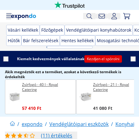
Vásári kellékek
Főzőgépek
Vendéglátóipari konyhabútorok
K
Hűtők
Bár felszerelések
Hentes kellékek
Mosogatási technol
Kiemelt kedvezmények vállalatának
Kezdjen el spórolni
Akik megnézték ezt a terméket, azokat a következő termékek is
érdekelték
Zsírfogó - 40 l - Royal
Zsírfogó - 21 l - Royal
Catering
Catering
57 410 Ft
41 080 Ft
/
expondo
/
Vendéglátóipari eszközök
/
Konyhai 
(11) értékelés