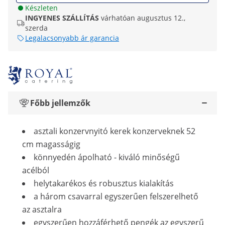
Készleten
INGYENES SZÁLLÍTÁS
várhatóan augusztus 12.,
szerda
Legalacsonyabb ár garancia
Főbb jellemzők
asztali konzervnyitó kerek konzerveknek 52
cm magasságig
könnyedén ápolható - kiváló minőségű
acélból
helytakarékos és robusztus kialakítás
a három csavarral egyszerűen felszerelhető
az asztalra
egyszerűen hozzáférhető pengék az egyszerű