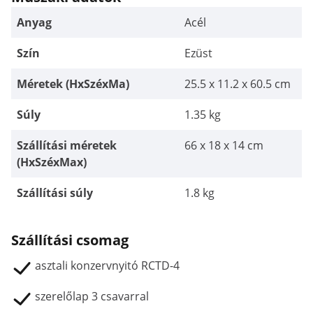
Anyag
Acél
Szín
Ezüst
Méretek (HxSzéxMa)
25.5 x 11.2 x 60.5 cm
Súly
1.35 kg
Szállítási méretek
66 x 18 x 14 cm
(HxSzéxMax)
Szállítási súly
1.8 kg
Szállítási csomag
asztali konzervnyitó RCTD-4
szerelőlap 3 csavarral