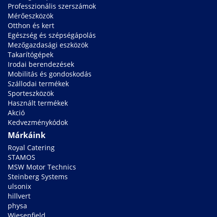
Professzionális szerszámok
Mérőeszközök
Otthon és kert
Egészség és szépségápolás
Mezőgazdasági eszközök
Takarítógépek
Irodai berendezések
Mobilitás és gondoskodás
Szállodai termékek
Sporteszközök
Használt termékek
Akció
Kedvezménykódok
Márkáink
Royal Catering
STAMOS
MSW Motor Technics
Steinberg Systems
ulsonix
hillvert
physa
Wiesenfield