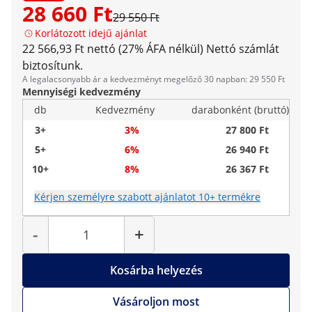
28 660 Ft
29 550 Ft
Korlátozott idejű ajánlat
22 566,93 Ft nettó (27% ÁFA nélkül)
Nettó számlát
biztosítunk.
A legalacsonyabb ár a kedvezményt megelőző 30 napban: 29 550 Ft
Mennyiségi kedvezmény
db
Kedvezmény
darabonként (bruttó)
3+
3%
27 800 Ft
5+
6%
26 940 Ft
10+
8%
26 367 Ft
Kérjen személyre szabott ajánlatot 10+ termékre
Mennyiség
-
+
Kosárba helyezés
Vásároljon most