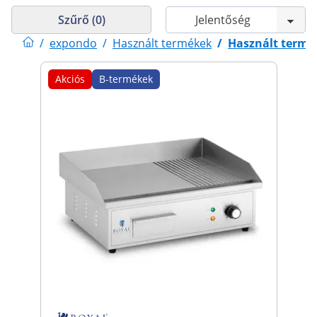
Szűrő (0)
/
expondo
/
Használt termékek
/
Használt termé
Akciós
B-termékek