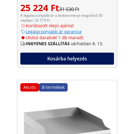
25 224 Ft
31 530 Ft
A legalacsonyabb ár a kedvezményt megelőző 30
napban: 32 510 Ft
Korlátozott idejű ajánlat
Legalacsonyabb ár garancia
Utolsó darabok! 1 db maradt.
INGYENES SZÁLLÍTÁS
várhatóan 8. 13.
Kosárba helyezés
Akciós
B-termékek