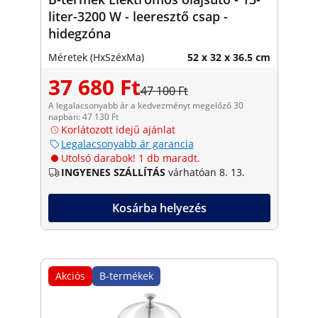
liter-3200 W - leeresztő csap -
hidegzóna
Méretek (HxSzéxMa)
52 x 32 x 36.5 cm
37 680 Ft
47 100 Ft
A legalacsonyabb ár a kedvezményt megelőző 30
napban: 47 130 Ft
Korlátozott idejű ajánlat
Legalacsonyabb ár garancia
Utolsó darabok! 1 db maradt.
INGYENES SZÁLLÍTÁS
várhatóan 8. 13.
Kosárba helyezés
Akciós
B-termékek