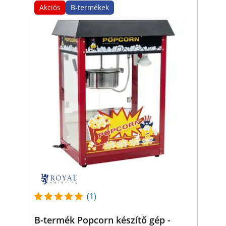
Akciós
B-termékek
(1)
B-termék Popcorn készítő gép -