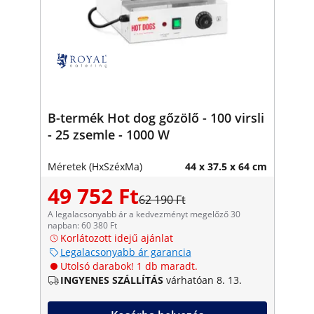
B-termék Hot dog gőzölő - 100 virsli
- 25 zsemle - 1000 W
Méretek (HxSzéxMa)
44 x 37.5 x 64 cm
49 752 Ft
62 190 Ft
A legalacsonyabb ár a kedvezményt megelőző 30
napban: 60 380 Ft
Korlátozott idejű ajánlat
Legalacsonyabb ár garancia
Utolsó darabok! 1 db maradt.
INGYENES SZÁLLÍTÁS
várhatóan 8. 13.