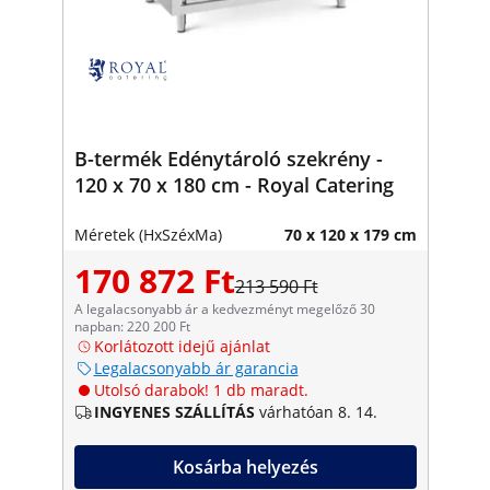
B-termék Edénytároló szekrény -
120 x 70 x 180 cm - Royal Catering
Méretek (HxSzéxMa)
70 x 120 x 179 cm
170 872 Ft
213 590 Ft
A legalacsonyabb ár a kedvezményt megelőző 30
napban: 220 200 Ft
Korlátozott idejű ajánlat
Legalacsonyabb ár garancia
Utolsó darabok! 1 db maradt.
INGYENES SZÁLLÍTÁS
várhatóan 8. 14.
Kosárba helyezés