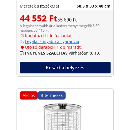
Méretek (HxSzéxMa)
58.5 x 33 x 40 cm
44 552 Ft
55 690 Ft
A legalacsonyabb ár a kedvezményt megelőző 30
napban: 57 410 Ft
Korlátozott idejű ajánlat
Legalacsonyabb ár garancia
Utolsó darabok! 1 db maradt.
INGYENES SZÁLLÍTÁS
várhatóan 8. 13.
Kosárba helyezés
Akciós
B-termékek