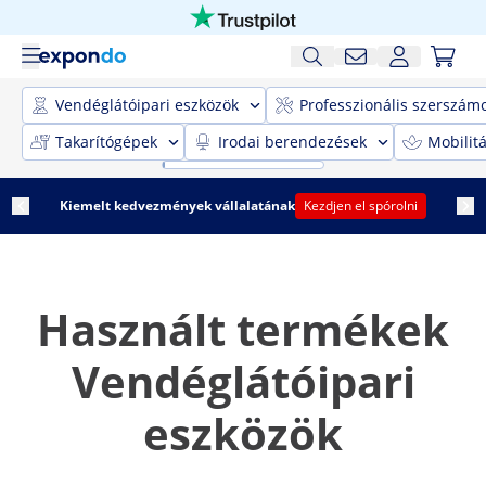
Vendéglátóipari eszközök
Professzionális szerszám
Takarítógépek
Irodai berendezések
Mobilit
Kiemelt kedvezmények vállalatának
Kezdjen el spórolni
Használt termékek
Vendéglátóipari
eszközök