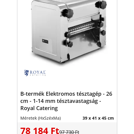
B-termék Elektromos tésztagép - 26
cm - 1-14 mm tésztavastagság -
Royal Catering
Méretek (HxSzéxMa)
39 x 41 x 45 cm
78 184 Ft
97 730 Ft