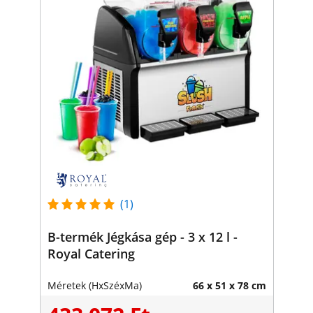
(1)
B-termék Jégkása gép - 3 x 12 l -
Royal Catering
Méretek (HxSzéxMa)
66 x 51 x 78 cm