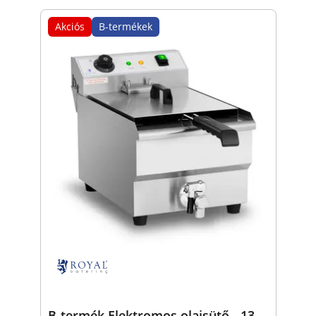
Akciós
B-termékek
B-termék Elektromos olajsütő - 13-