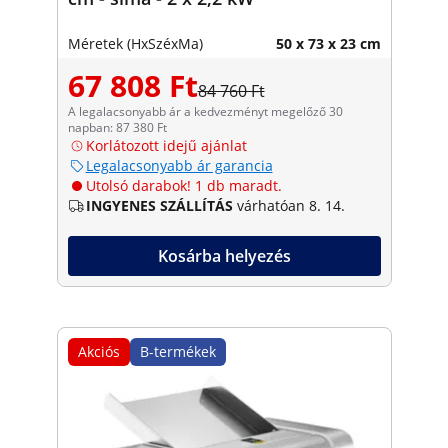
Méretek (HxSzéxMa)
50 x 73 x 23 cm
67 808 Ft
84 760 Ft
A legalacsonyabb ár a kedvezményt megelőző 30
napban: 87 380 Ft
Korlátozott idejű ajánlat
Legalacsonyabb ár garancia
Utolsó darabok! 1 db maradt.
INGYENES SZÁLLÍTÁS
várhatóan 8. 14.
Kosárba helyezés
Akciós
B-termékek