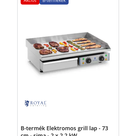
Akciós
B-termékek
B-termék Elektromos grill lap - 73
cm - sima - 2 x 2,2 kW