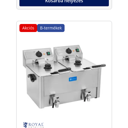
Kosárba helyezés
Akciós
B-termékek