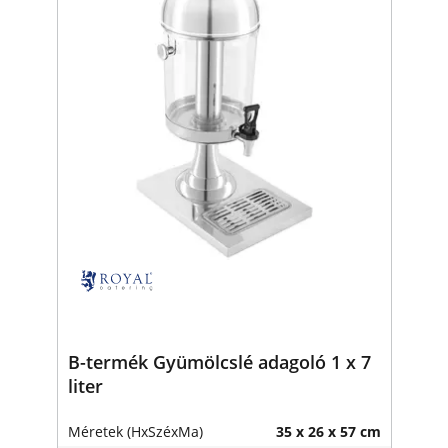
B-termék Gyümölcslé adagoló 1 x 7
liter
Méretek (HxSzéxMa)
35 x 26 x 57 cm