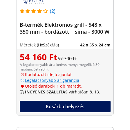
(2)
B-termék Elektromos grill - 548 x
350 mm - bordázott + sima - 3000 W
Méretek (HxSzéxMa)
42 x 55 x 24 cm
54 160 Ft
67 700 Ft
A legalacsonyabb ár a kedvezményt megelőző 30
napban: 69 790 Ft
Korlátozott idejű ajánlat
Legalacsonyabb ár garancia
Utolsó darabok! 1 db maradt.
INGYENES SZÁLLÍTÁS
várhatóan 8. 13.
Kosárba helyezés