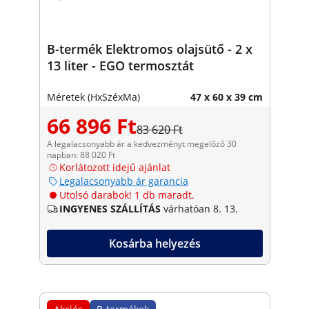
B-termék Elektromos olajsütő - 2 x
13 liter - EGO termosztát
Méretek (HxSzéxMa)
47 x 60 x 39 cm
66 896 Ft
83 620 Ft
A legalacsonyabb ár a kedvezményt megelőző 30
napban: 88 020 Ft
Korlátozott idejű ajánlat
Legalacsonyabb ár garancia
Utolsó darabok! 1 db maradt.
INGYENES SZÁLLÍTÁS
várhatóan 8. 13.
Kosárba helyezés