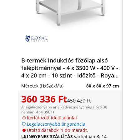
B-termék Indukciós főzőlap alsó
felépítménnyel - 4 x 3500 W - 400 V -
4 x 20 cm - 10 szint - időzítő - Royal
Catering
Méretek (HxSzéxMa)
80 x 80 x 97 cm
360 336 Ft
450 420 Ft
A legalacsonyabb ár a kedvezményt megelőző 30
napban: 464 350 Ft
Korlátozott idejű ajánlat
Legalacsonyabb ár garancia
Utolsó darabok! 1 db maradt.
INGYENES SZÁLLÍTÁS
várhatóan 8. 14.