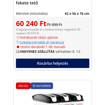
fekete tető
Méretek (HxSzéxMa)
42 x 56 x 76 cm
60 240 Ft
75 300 Ft
A legalacsonyabb ár a kedvezményt megelőző 30
napban: 83 670 Ft
Korlátozott idejű ajánlat
Legalacsonyabb ár garancia
Utolsó darabok! 1 db maradt.
INGYENES SZÁLLÍTÁS
várhatóan 8. 13.
Kosárba helyezés
Akciós
B-termékek