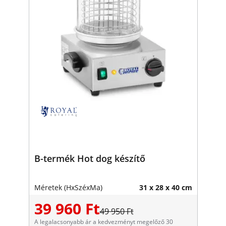
B-termék Hot dog készítő
Méretek (HxSzéxMa)
31 x 28 x 40 cm
39 960 Ft
49 950 Ft
A legalacsonyabb ár a kedvezményt megelőző 30