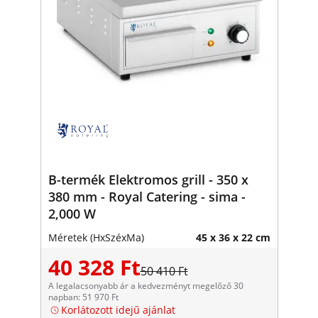
B-termék Elektromos grill - 350 x
380 mm - Royal Catering - sima -
2,000 W
Méretek (HxSzéxMa)
45 x 36 x 22 cm
40 328 Ft
50 410 Ft
A legalacsonyabb ár a kedvezményt megelőző 30
napban: 51 970 Ft
Korlátozott idejű ajánlat