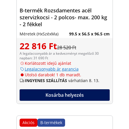
B-termék Rozsdamentes acél
szervizkocsi - 2 polcos- max. 200 kg
- 2 fékkel
Méretek (HxSzéxMa)
99.5 x 56.5 x 96.5 cm
22 816 Ft
28 520 Ft
A legalacsonyabb ár a kedvezményt megelőző 30
napban: 31 690 Ft
Korlátozott idejű ajánlat
Legalacsonyabb ár garancia
Utolsó darabok! 1 db maradt.
INGYENES SZÁLLÍTÁS
várhatóan 8. 13.
Kosárba helyezés
Akciós
B-termékek