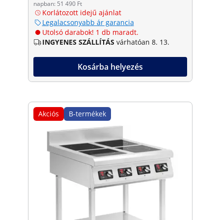
napban: 51 490 Ft
Korlátozott idejű ajánlat
Legalacsonyabb ár garancia
Utolsó darabok! 1 db maradt.
INGYENES SZÁLLÍTÁS
várhatóan 8. 13.
Kosárba helyezés
Akciós
B-termékek