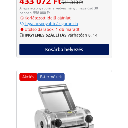
433 072 Ft
541 340 Ft
A legalacsonyabb ár a kedvezményt megelőző 30
napban: 558 080 Ft
Korlátozott idejű ajánlat
Legalacsonyabb ár garancia
Utolsó darabok! 1 db maradt.
INGYENES SZÁLLÍTÁS
várhatóan 8. 14.
Kosárba helyezés
Akciós
B-termékek