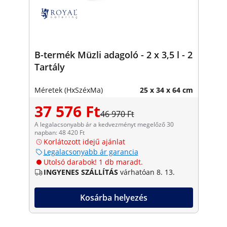
B-termék Müzli adagoló - 2 x 3,5 l - 2
Tartály
Méretek (HxSzéxMa)
25 x 34 x 64 cm
37 576 Ft
46 970 Ft
A legalacsonyabb ár a kedvezményt megelőző 30
napban: 48 420 Ft
Korlátozott idejű ajánlat
Legalacsonyabb ár garancia
Utolsó darabok! 1 db maradt.
INGYENES SZÁLLÍTÁS
várhatóan 8. 13.
Kosárba helyezés