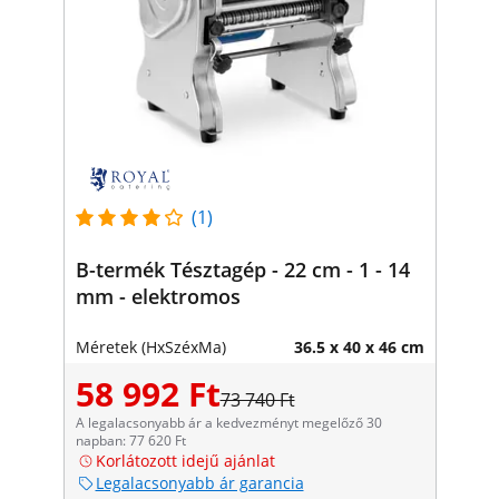
(1)
B-termék Tésztagép - 22 cm - 1 - 14
mm - elektromos
Méretek (HxSzéxMa)
36.5 x 40 x 46 cm
58 992 Ft
73 740 Ft
A legalacsonyabb ár a kedvezményt megelőző 30
napban: 77 620 Ft
Korlátozott idejű ajánlat
Legalacsonyabb ár garancia