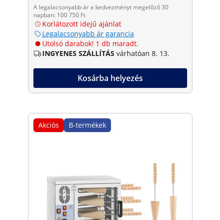
A legalacsonyabb ár a kedvezményt megelőző 30
napban: 100 750 Ft
Korlátozott idejű ajánlat
Legalacsonyabb ár garancia
Utolsó darabok! 1 db maradt.
INGYENES SZÁLLÍTÁS
várhatóan 8. 13.
Kosárba helyezés
Akciós
B-termékek