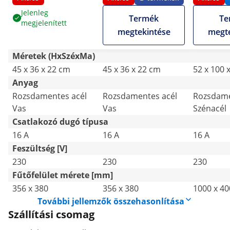
2,000 W
- 2,000 W
Jelenleg
Termék
Te
megjelenített
megtekintése
megte
Méretek (HxSzéxMa)
45 x 36 x 22 cm
45 x 36 x 22 cm
52 x 100 
Anyag
Rozsdamentes acél
Rozsdamentes acél
Rozsdame
Vas
Vas
Szénacél
Csatlakozó dugó típusa
16 A
16 A
16 A
Feszültség [V]
230
230
230
Fűtőfelület mérete [mm]
356 x 380
356 x 380
1000 x 40
További jellemzők összehasonlítása
Szállítási csomag