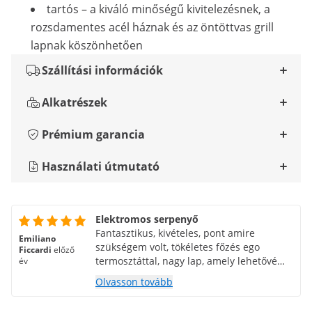
tartós – a kiváló minőségű kivitelezésnek, a
rozsdamentes acél háznak és az öntöttvas grill
lapnak köszönhetően
Szállítási információk
Alkatrészek
Prémium garancia
Használati útmutató
Elektromos serpenyő
Fantasztikus, kivételes, pont amire
Emiliano
szükségem volt, tökéletes főzés ego
Ficcardi
előző
termosztáttal, nagy lap, amely lehetővé
év
teszi a bőséges főzést... sima lap,
Olvasson tovább
tökéletes még halhoz is