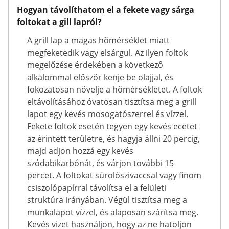
Hogyan távolíthatom el a fekete vagy sárga
foltokat a gill lapról?
A grill lap a magas hőmérséklet miatt
megfeketedik vagy elsárgul. Az ilyen foltok
megelőzése érdekében a következő
alkalommal először kenje be olajjal, és
fokozatosan növelje a hőmérsékletet. A foltok
eltávolításához óvatosan tisztítsa meg a grill
lapot egy kevés mosogatószerrel és vízzel.
Fekete foltok esetén tegyen egy kevés ecetet
az érintett területre, és hagyja állni 20 percig,
majd adjon hozzá egy kevés
szódabikarbónát, és várjon további 15
percet. A foltokat súrolószivaccsal vagy finom
csiszolópapírral távolítsa el a felületi
struktúra irányában. Végül tisztítsa meg a
munkalapot vízzel, és alaposan szárítsa meg.
Kevés vizet használjon, hogy az ne hatoljon