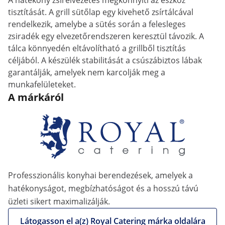
A hatékony zsírelvezetés megkönnyíti az eszköz
tisztítását. A grill sütőlap egy kivehető zsírtálcával
rendelkezik, amelybe a sütés során a felesleges
zsiradék egy elvezetőrendszeren keresztül távozik. A
tálca könnyedén eltávolítható a grillből tisztítás
céljából. A készülék stabilitását a csúszábiztos lábak
garantálják, amelyek nem karcolják meg a
munkafelületeket.
A márkáról
Professzionális konyhai berendezések, amelyek a
hatékonyságot, megbízhatóságot és a hosszú távú
üzleti sikert maximalizálják.
Látogasson el a(z) Royal Catering márka oldalára