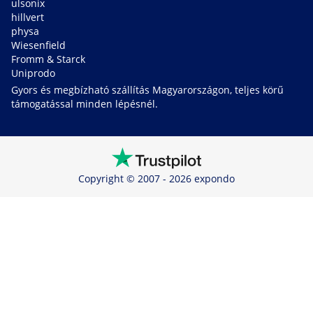
ulsonix
hillvert
physa
Wiesenfield
Fromm & Starck
Uniprodo
Gyors és megbízható szállítás Magyarországon, teljes körű
támogatással minden lépésnél.
Copyright © 2007 - 2026 expondo