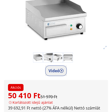
Videó
Akciós
50 410 Ft
51 970 Ft
Korlátozott idejű ajánlat
39 692,91 Ft nettó (27% ÁFA nélkül)
Nettó számlát