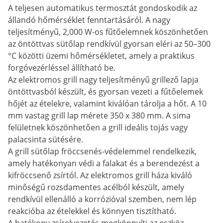
A teljesen automatikus termosztát gondoskodik az
állandó hőmérséklet fenntartásáról. A nagy
teljesítményű, 2,000 W-os fűtőelemnek köszönhetően
az öntöttvas sütőlap rendkívül gyorsan eléri az 50–300
°C közötti üzemi hőmérsékletet, amely a praktikus
forgóvezérléssel állítható be.
Az elektromos grill nagy teljesítményű grillező lapja
öntöttvasból készült, és gyorsan vezeti a fűtőelemek
hőjét az ételekre, valamint kiválóan tárolja a hőt. A 10
mm vastag grill lap mérete 350 x 380 mm. A sima
felületnek köszönhetően a grill ideális tojás vagy
palacsinta sütésére.
A grill sütőlap fröccsenés-védelemmel rendelkezik,
amely hatékonyan védi a falakat és a berendezést a
kifröccsenő zsírtól. Az elektromos grill háza kiváló
minőségű rozsdamentes acélból készült, amely
rendkívül ellenálló a korrózióval szemben, nem lép
reakcióba az ételekkel és könnyen tisztítható.