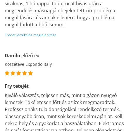
siralmas, 1 hónappal több tucat hívás után a
megrendelés másnapján bejelentett címprobléma
megoldására, és annak ellenére, hogy a probléma
megoldódott, ebből semmi,
Eredeti értékelés megjelenítése
Danilo
előző év
Közzétéve Expondo Italy
Fry tetejét
Kiváló választás, teljesen más, mint a gázon nyugvó
lemezek. Tökéletesen főtt és az ízek megmaradtak.
Professzionális tulajdonságokkal rendelkező termék,
alacsonyabb áron, mint sok kereskedelmi ajánlat. Kell
neki a hely és a gyakorlat a használatában. Elektromos
és saját fogyasztása van otthon. Teljesen elégedett és