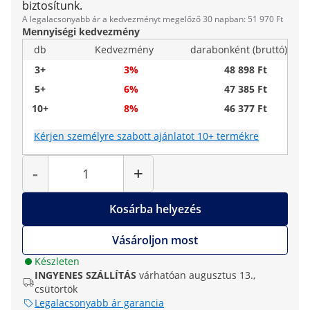
biztosítunk.
A legalacsonyabb ár a kedvezményt megelőző 30 napban: 51 970 Ft
Mennyiségi kedvezmény
db
Kedvezmény
darabonként (bruttó)
3+
3%
48 898 Ft
5+
6%
47 385 Ft
10+
8%
46 377 Ft
Kérjen személyre szabott ajánlatot 10+ termékre
Mennyiség
-
+
Kosárba helyezés
Vásároljon most
Készleten
INGYENES SZÁLLÍTÁS
várhatóan augusztus 13.,
csütörtök
Legalacsonyabb ár garancia