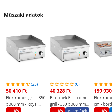
Műszaki adatok
(23)
(0)
50 410 Ft
40 328 Ft
159 930
Elektromos grill - 350
B-termék Elektromos
Elektromos
x 380 mm - Royal
grill - 350 x 380 mm -
cm - bord
Catering - sima -
Royal Catering - sima
felületű -
Akciós
Akciós
B-termékek
Akciós