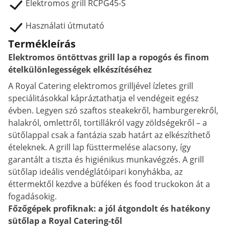
Elektromos grill RCPG45-S
Használati útmutató
Termékleírás
Elektromos öntöttvas grill lap a ropogós és finom
ételkülönlegességek elkészítéséhez
A Royal Catering elektromos grilljével ízletes grill
speciálitásokkal kápráztathatja el vendégeit egész
évben. Legyen szó szaftos steakekről, hamburgerekről,
halakról, omlettről, tortillákról vagy zöldségekről – a
sütőlappal csak a fantázia szab határt az elkészíthető
ételeknek. A grill lap füsttermelése alacsony, így
garantált a tiszta és higiénikus munkavégzés. A grill
sütőlap ideális vendéglátóipari konyhákba, az
éttermektől kezdve a büféken és food truckokon át a
fogadásokig.
Főzőgépek profiknak: a jól átgondolt és hatékony
sütőlap a Royal Catering-től