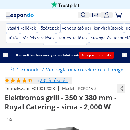
Vásári kellékek
Főzőgépek
Vendéglátóipari konyhabútorok
K
Hűtők
Bár felszerelések
Hentes kellékek
Mosogatási technol
Kiemelt kedvezmények vállalatának
Kezdjen el spórolni
/
expondo
/
Vendéglátóipari eszközök
/
Főzőgépe
(23) értékelés
|
Termékszám:
EX10012028
Modell:
RCPG45-S
Elektromos grill - 350 x 380 mm -
Royal Catering - sima - 2,000 W
1/5