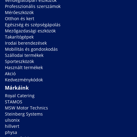
Vendéglátóipari eszközök
Professzionális szerszámok
Mérőeszközök
Otthon és kert
Egészség és szépségápolás
Mezőgazdasági eszközök
Takarítógépek
Irodai berendezések
Mobilitás és gondoskodás
Szállodai termékek
Sporteszközök
Használt termékek
Akció
Kedvezménykódok
Márkáink
Royal Catering
STAMOS
MSW Motor Technics
Steinberg Systems
ulsonix
hillvert
physa