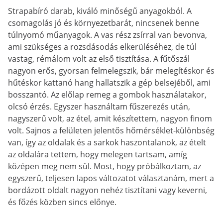
Strapabíró darab, kiváló minőségű anyagokból. A
csomagolás jó és környezetbarát, nincsenek benne
túlnyomó műanyagok. A vas rész zsírral van bevonva,
ami szükséges a rozsdásodás elkerüléséhez, de túl
vastag, rémálom volt az első tisztítása. A fűtőszál
nagyon erős, gyorsan felmelegszik, bár melegítéskor és
hűtéskor kattanó hang hallatszik a gép belsejéből, ami
bosszantó. Az előlap remeg a gombok használatakor,
olcsó érzés. Egyszer használtam fűszerezés után,
nagyszerű volt, az étel, amit készítettem, nagyon finom
volt. Sajnos a felületen jelentős hőmérséklet-különbség
van, így az oldalak és a sarkok haszontalanok, az ételt
az oldalára tettem, hogy melegen tartsam, amíg
középen meg nem sül. Most, hogy próbálkoztam, az
egyszerű, teljesen lapos változatot választanám, mert a
bordázott oldalt nagyon nehéz tisztítani vagy keverni,
és főzés közben sincs előnye.