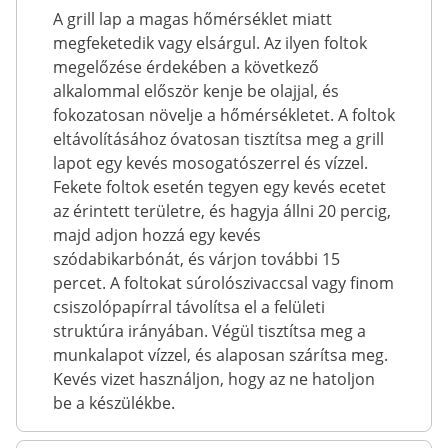
A grill lap a magas hőmérséklet miatt
megfeketedik vagy elsárgul. Az ilyen foltok
megelőzése érdekében a következő
alkalommal először kenje be olajjal, és
fokozatosan növelje a hőmérsékletet. A foltok
eltávolításához óvatosan tisztítsa meg a grill
lapot egy kevés mosogatószerrel és vízzel.
Fekete foltok esetén tegyen egy kevés ecetet
az érintett területre, és hagyja állni 20 percig,
majd adjon hozzá egy kevés
szódabikarbónát, és várjon további 15
percet. A foltokat súrolószivaccsal vagy finom
csiszolópapírral távolítsa el a felületi
struktúra irányában. Végül tisztítsa meg a
munkalapot vízzel, és alaposan szárítsa meg.
Kevés vizet használjon, hogy az ne hatoljon
be a készülékbe.