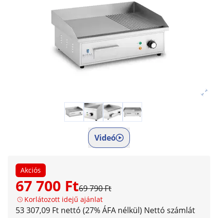
Videó
Akciós
67 700 Ft
69 790 Ft
Korlátozott idejű ajánlat
53 307,09 Ft nettó (27% ÁFA nélkül)
Nettó számlát