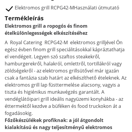
Elektromos grill RCPG42-MHasználati útmutató
Termékleírás
Elektromos grill a ropogós és finom
ételkülönlegességek elkészítéséhez
A Royal Catering RCPG42-M elektromos grilljével Ön
egész évben finom grill speciálitásokkal kápráztathatja
el vendégeit. Legyen szó szaftos steakekről,
hamburgerekről, halakról, omlettről, tortillákról vagy
zöldségekről - az elektromos grillsütővel már igazán
csak a fantázia szab határt az elkészíthető ételeknek. Az
elektromos grill lap füsttermelése alacsony, vagyis a
tiszta és higiénikus munkavégzés garantált. A
vendéglátóipari grill ideális nagyüzemi konyhákba - az
éttermektől kezdve a büféken és food truckokon át a
fogadásokig.
Főzőkészülékek profiknak: a jól átgondolt
kialakítású és nagy teljesítményű elektromos