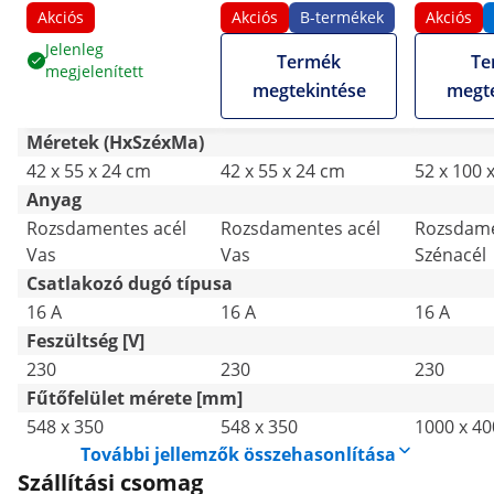
bordázott + sima -
bordázott + sima -
felületű -
Akciós
Akciós
B-termékek
Akciós
3000 W
3000 W
Jelenleg
Termék
Te
megjelenített
megtekintése
megte
Méretek (HxSzéxMa)
42 x 55 x 24 cm
42 x 55 x 24 cm
52 x 100 
Anyag
Rozsdamentes acél
Rozsdamentes acél
Rozsdame
Vas
Vas
Szénacél
Csatlakozó dugó típusa
16 A
16 A
16 A
Feszültség [V]
230
230
230
Fűtőfelület mérete [mm]
548 x 350
548 x 350
1000 x 40
További jellemzők összehasonlítása
Szállítási csomag