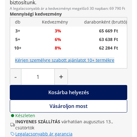
biztosítunk.
A legalacsonyabb ár a kedvezményt megelőző 30 napban: 69 790 Ft
Mennyiségi kedvezmény
db
Kedvezmény
darabonként (bruttó)
3+
3%
65 669 Ft
5+
6%
63 638 Ft
10+
8%
62 284 Ft
Kérjen személyre szabott ajánlatot 10+ termékre
Mennyiség
-
+
Kosárba helyezés
Vásároljon most
Készleten
INGYENES SZÁLLÍTÁS
várhatóan augusztus 13.,
csütörtök
Legalacsonyabb ár garancia