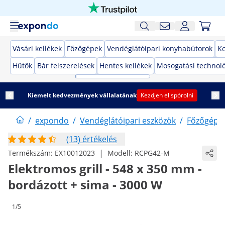
Vásári kellékek
Főzőgépek
Vendéglátóipari konyhabútorok
K
Hűtők
Bár felszerelések
Hentes kellékek
Mosogatási technol
Kiemelt kedvezmények vállalatának
Kezdjen el spórolni
/
expondo
/
Vendéglátóipari eszközök
/
Főzőgépe
(13) értékelés
|
Termékszám:
EX10012023
Modell:
RCPG42-M
Elektromos grill - 548 x 350 mm -
bordázott + sima - 3000 W
1/5