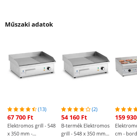
Műszaki adatok
(13)
(2)
67 700 Ft
54 160 Ft
159 930
Elektromos grill - 548
B-termék Elektromos
Elektromos
x 350 mm -
grill - 548 x 350 mm -
cm - bord