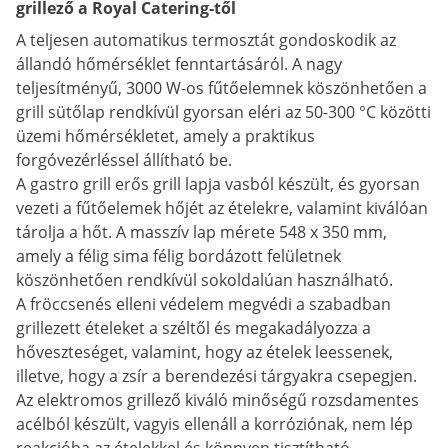
grillező a Royal Catering-től
A teljesen automatikus termosztát gondoskodik az
állandó hőmérséklet fenntartásáról. A nagy
teljesítményű, 3000 W-os fűtőelemnek köszönhetően a
grill sütőlap rendkívül gyorsan eléri az 50-300 °C közötti
üzemi hőmérsékletet, amely a praktikus
forgóvezérléssel állítható be.
A gastro grill erős grill lapja vasból készült, és gyorsan
vezeti a fűtőelemek hőjét az ételekre, valamint kiválóan
tárolja a hőt. A masszív lap mérete 548 x 350 mm,
amely a félig sima félig bordázott felületnek
köszönhetően rendkívül sokoldalúan használható.
A fröccsenés elleni védelem megvédi a szabadban
grillezett ételeket a széltől és megakadályozza a
hőveszteséget, valamint, hogy az ételek leessenek,
illetve, hogy a zsír a berendezési tárgyakra csepegjen.
Az elektromos grillező kiváló minőségű rozsdamentes
acélból készült, vagyis ellenáll a korróziónak, nem lép