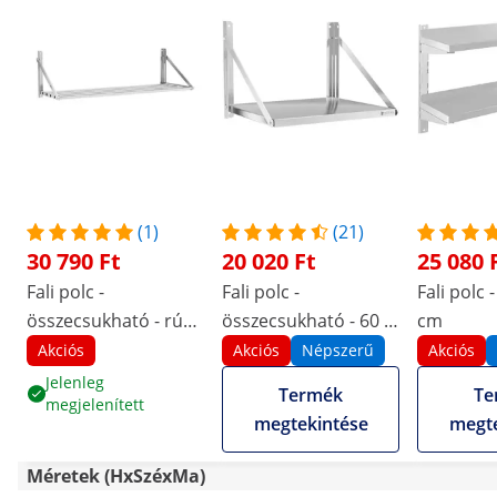
(1)
(21)
30 790 Ft
20 020 Ft
25 080 
Fali polc -
Fali polc -
Fali polc -
összecsukható - rúd
összecsukható - 60 x
cm
design - 120 x 45 cm -
45 cm - 40 kg -
Akciós
Akciós
Népszerű
Akciós
40 kg - rozsdamentes
rozsdamentes acél
Jelenleg
Termék
Te
megjelenített
acél
megtekintése
megte
Méretek (HxSzéxMa)