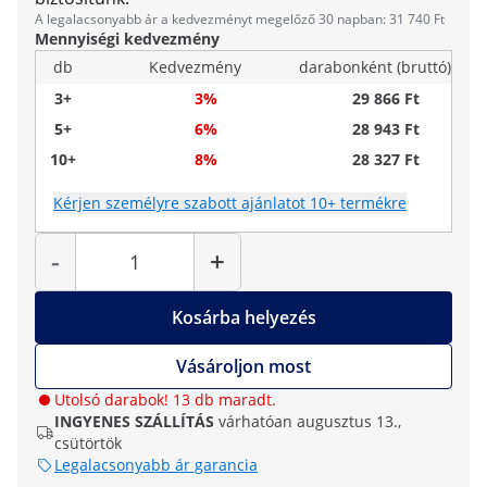
A legalacsonyabb ár a kedvezményt megelőző 30 napban: 31 740 Ft
Mennyiségi kedvezmény
db
Kedvezmény
darabonként (bruttó)
3+
3%
29 866 Ft
5+
6%
28 943 Ft
10+
8%
28 327 Ft
Kérjen személyre szabott ajánlatot 10+ termékre
Mennyiség
-
+
Kosárba helyezés
Vásároljon most
Utolsó darabok! 13 db maradt.
INGYENES SZÁLLÍTÁS
várhatóan augusztus 13.,
csütörtök
Legalacsonyabb ár garancia