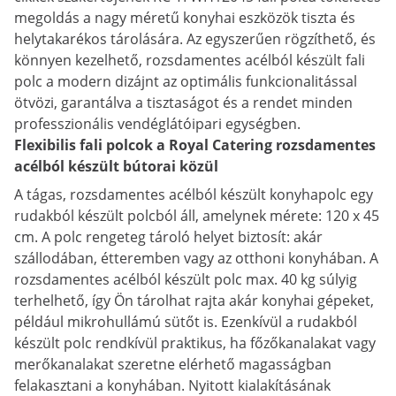
megoldás a nagy méretű konyhai eszközök tiszta és
helytakarékos tárolására. Az egyszerűen rögzíthető, és
könnyen kezelhető, rozsdamentes acélból készült fali
polc a modern dizájnt az optimális funkcionalitással
ötvözi, garantálva a tisztaságot és a rendet minden
professzionális vendéglátóipari egységben.
Flexibilis fali polcok a Royal Catering rozsdamentes
acélból készült bútorai közül
A tágas, rozsdamentes acélból készült konyhapolc egy
rudakból készült polcból áll, amelynek mérete: 120 x 45
cm. A polc rengeteg tároló helyet biztosít: akár
szállodában, étteremben vagy az otthoni konyhában. A
rozsdamentes acélból készült polc max. 40 kg súlyig
terhelhető, így Ön tárolhat rajta akár konyhai gépeket,
például mikrohullámú sütőt is. Ezenkívül a rudakból
készült polc rendkívül praktikus, ha főzőkanalakat vagy
merőkanalakat szeretne elérhető magasságban
felakasztani a konyhában. Nyitott kialakításának