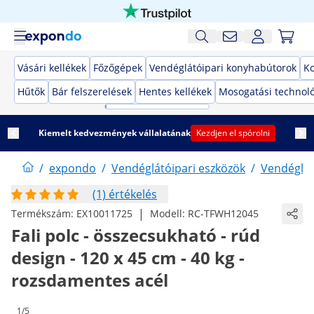
Vásári kellékek
Főzőgépek
Vendéglátóipari konyhabútorok
K
Hűtők
Bár felszerelések
Hentes kellékek
Mosogatási technol
Kiemelt kedvezmények vállalatának
Kezdjen el spórolni
/
expondo
/
Vendéglátóipari eszközök
/
Vendéglát
(1) értékelés
|
Termékszám:
EX10011725
Modell:
RC-TFWH12045
Fali polc - összecsukható - rúd
design - 120 x 45 cm - 40 kg -
rozsdamentes acél
1/5