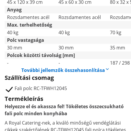
45 x 120 x 39 cm
45 x 60 x 30 cm
80 x 32 x
Anyag
Rozsdamentes acél
Rozsdamentes acél
Rozsdame
Max. terhelhetőség
40 kg
40 kg
70 kg
Polc vastagsága
30 mm
30 mm
35 mm
Polcok közötti távolság [mm]
-
-
187 / 298
További jellemzők összehasonlítása
Szállítási csomag
Fali polc RC-TFWH12045
Termékleírás
Helyezze el és akassza fel! Tökéletes összecsukható
fali polc minden konyhába
A Royal Catering-nek, a kiváló minőségű vendéglátási
cikkek szakértőjének RC-TFWH12045 fali polca tökéletes