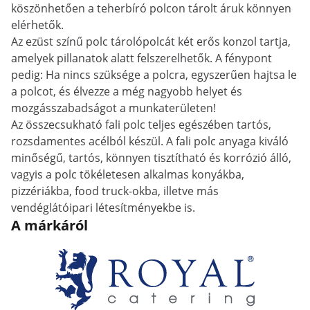
köszönhetően a teherbíró polcon tárolt áruk könnyen
elérhetők.
Az ezüst színű polc tárolópolcát két erős konzol tartja,
amelyek pillanatok alatt felszerelhetők. A fénypont
pedig: Ha nincs szüksége a polcra, egyszerűen hajtsa le
a polcot, és élvezze a még nagyobb helyet és
mozgásszabadságot a munkaterületen!
Az összecsukható fali polc teljes egészében tartós,
rozsdamentes acélból készül. A fali polc anyaga kiváló
minőségű, tartós, könnyen tisztítható és korrózió álló,
vagyis a polc tökéletesen alkalmas konyákba,
pizzériákba, food truck-okba, illetve más
vendéglátóipari létesítményekbe is.
A márkáról