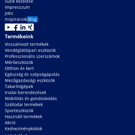
Sütik kezelése
Impresszum
Jobs
Inspiraciok
Blog
Termékeink
Visszahívott termékek
Vendéglátóipari eszközök
Professzionális szerszámok
Mérőeszközök
Otthon és kert
Egészség és szépségápolás
Mezőgazdasági eszközök
Takarítógépek
Irodai berendezések
Mobilitás és gondoskodás
Szállodai termékek
Sporteszközök
Használt termékek
Akció
Kedvezménykódok