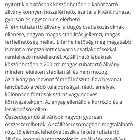
nyitott kialakításnak köszönhetően a kabát tartó
állvány könnyen hozzáférhető, ezáltal a kívánt ruházat
gyorsan és egyszerűen elérhető.
A fém ruhatartó állvány, a dugós csatlakozásoknak
ellenére, nagyon magas stabilitás jellemzi, magas
terhelhetőség mellet. E terhelhetőség még magasabb
is mint a megszokott csavaros csatlakozásokkal
rendelkező modelleknél. Az állítható lábaknak
köszönhetően a 200 cm magas ruhatartó állvány
minden felületen stabilan áll és nem mozog.
Az állvány porbevont fémből készült. Ez a bevonat
lenyűgöző a védő tulajdonságai miatt, amelyek
különösen fontosak száraz vagy nedves
környezetekben. Az anyag ellenálló a korrózió és a
lerakodások ellen.
Összedugandó állványok nagyon gyorsan
összeszerelhetők. A szállítási csomagban megtalálható
rögzítő elemek lehetővé teszik a fekete ruhatartó
állvány könnyű összeszerelését. Az állvány rendkívül