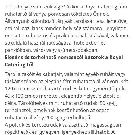
Több helyre van szüksége? Akkor a Royal Catering fém
ruhatartó állványa pontosan tökéletes Önnek.
Állványunk különböző tárgyak tárolását teszi lehetővé,
ezáltal igazi kincs minden helyiség számára. Lenyűgöz
minket a robosztus és praktikus kialakításával, valamint
sokoldalú használhatóságával hotelekben és
panziókban, váró- vagy szünetszobákban.
Elegáns és terhelhető nemesacél bútorok a Royal
Catering-től
Tárolja zakóit és kabátjait, valamint egyéb ruháit vagy
táskáit szépen az elegáns fém ruhatartó állványon. Két
120 cm hosszú ruhatartó rúd és két nagyméretű polc,
45 x 120 cm-es mérettel, elegendő helyet biztosít e
célra. Tárolóhelyek mint ruhatartó rudak, 50 kg-ig
terhelhetők; amelynek köszönhetően az egész
ruhatartó állvány 200 kg-ig terhelhető.
A polcok és keresztrudak választható magasságban
rögzíthetők és így egyéni igényekhez állíthatók. A