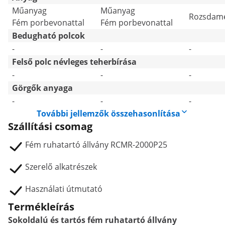
Műanyag
Műanyag
Rozsdame
Fém porbevonattal
Fém porbevonattal
Bedugható polcok
-
-
-
Felső polc névleges teherbírása
-
-
-
Görgők anyaga
-
-
-
További jellemzők összehasonlítása
Szállítási csomag
Fém ruhatartó állvány RCMR-2000P25
Szerelő alkatrészek
Használati útmutató
Termékleírás
Sokoldalú és tartós fém ruhatartó állvány