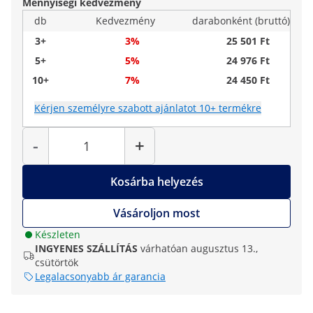
Mennyiségi kedvezmény
db
Kedvezmény
darabonként (bruttó)
3+
3%
25 501 Ft
5+
5%
24 976 Ft
10+
7%
24 450 Ft
Kérjen személyre szabott ajánlatot 10+ termékre
Mennyiség
-
+
Kosárba helyezés
Vásároljon most
Készleten
INGYENES SZÁLLÍTÁS
várhatóan augusztus 13.,
csütörtök
Legalacsonyabb ár garancia