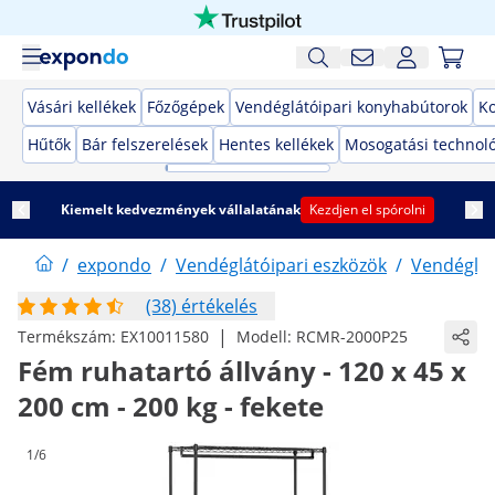
Vásári kellékek
Főzőgépek
Vendéglátóipari konyhabútorok
K
Hűtők
Bár felszerelések
Hentes kellékek
Mosogatási technol
Kiemelt kedvezmények vállalatának
Kezdjen el spórolni
/
expondo
/
Vendéglátóipari eszközök
/
Vendéglát
(38) értékelés
|
Termékszám:
EX10011580
Modell:
RCMR-2000P25
Fém ruhatartó állvány - 120 x 45 x
200 cm - 200 kg - fekete
1/6