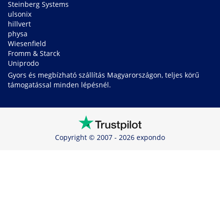
Steinberg Systems
ulsonix
hillvert
physa
Wiesenfield
Fromm & Starck
Uniprodo
Gyors és megbízható szállítás Magyarországon, teljes körű
támogatással minden lépésnél.
Copyright © 2007 - 2026 expondo