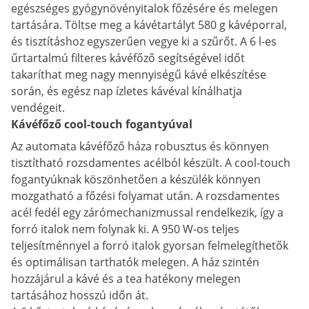
egészséges gyógynövényitalok főzésére és melegen
tartására. Töltse meg a kávétartályt 580 g kávéporral,
és tisztításhoz egyszerűen vegye ki a szűrőt. A 6 l-es
űrtartalmú filteres kávéfőző segítségével időt
takaríthat meg nagy mennyiségű kávé elkészítése
során, és egész nap ízletes kávéval kínálhatja
vendégeit.
Kávéfőző cool-touch fogantyúval
Az automata kávéfőző háza robusztus és könnyen
tisztítható rozsdamentes acélból készült. A cool-touch
fogantyúknak köszönhetően a készülék könnyen
mozgatható a főzési folyamat után. A rozsdamentes
acél fedél egy zárómechanizmussal rendelkezik, így a
forró italok nem folynak ki. A 950 W-os teljes
teljesítménnyel a forró italok gyorsan felmelegíthetők
és optimálisan tarthatók melegen. A ház szintén
hozzájárul a kávé és a tea hatékony melegen
tartásához hosszú időn át.