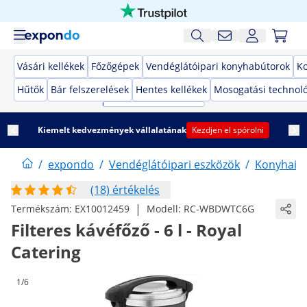
Vásári kellékek
Főzőgépek
Vendéglátóipari konyhabútorok
K
Hűtők
Bár felszerelések
Hentes kellékek
Mosogatási technol
Kiemelt kedvezmények vállalatának
Kezdjen el spórolni
/
expondo
/
Vendéglátóipari eszközök
/
Konyhai 
(18) értékelés
|
Termékszám:
EX10012459
Modell:
RC-WBDWTC6G
Filteres kávéfőző - 6 l - Royal
Catering
1/6