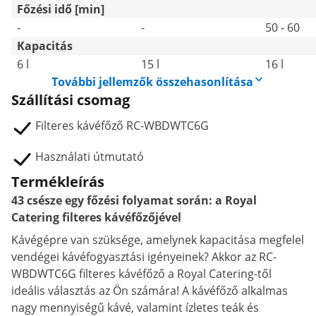
Főzési idő [min]
-
-
50 - 60
Kapacitás
6 l
15 l
16 l
További jellemzők összehasonlítása
Szállítási csomag
Filteres kávéfőző RC-WBDWTC6G
Használati útmutató
Termékleírás
43 csésze egy főzési folyamat során: a Royal
Catering filteres kávéfőzőjével
Kávégépre van szüksége, amelynek kapacitása megfelel
vendégei kávéfogyasztási igényeinek? Akkor az RC-
WBDWTC6G filteres kávéfőző a Royal Catering-től
ideális választás az Ön számára! A kávéfőző alkalmas
nagy mennyiségű kávé, valamint ízletes teák és