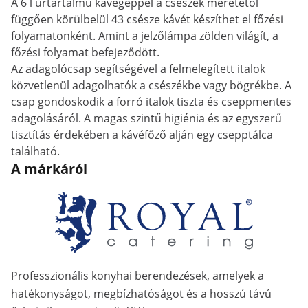
A 6 l űrtartalmú kávégéppel a csészék méretétől
függően körülbelül 43 csésze kávét készíthet el főzési
folyamatonként. Amint a jelzőlámpa zölden világít, a
főzési folyamat befejeződött.
Az adagolócsap segítségével a felmelegített italok
közvetlenül adagolhatók a csészékbe vagy bögrékbe. A
csap gondoskodik a forró italok tiszta és cseppmentes
adagolásáról. A magas szintű higiénia és az egyszerű
tisztítás érdekében a kávéfőző alján egy csepptálca
található.
A márkáról
Professzionális konyhai berendezések, amelyek a
hatékonyságot, megbízhatóságot és a hosszú távú