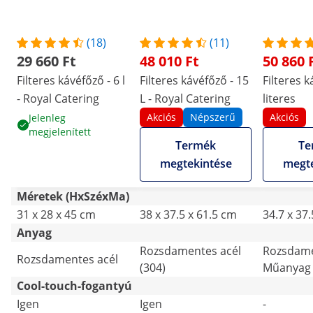
(18)
(11)
29 660 Ft
48 010 Ft
50 860 
Filteres kávéfőző - 6 l
Filteres kávéfőző - 15
Filteres k
- Royal Catering
L - Royal Catering
literes
Akciós
Népszerű
Akciós
Jelenleg
megjelenített
Termék
Te
megtekintése
megte
Méretek (HxSzéxMa)
31 x 28 x 45 cm
38 x 37.5 x 61.5 cm
34.7 x 37
Anyag
Rozsdamentes acél
Rozsdame
Rozsdamentes acél
(304)
Műanyag
Cool-touch-fogantyú
Igen
Igen
-