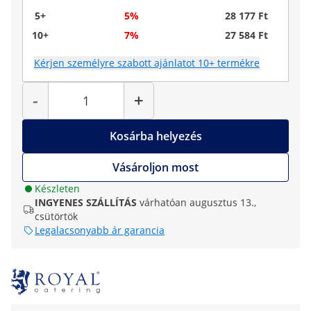
5+
5%
28 177 Ft
10+
7%
27 584 Ft
Kérjen személyre szabott ajánlatot 10+ termékre
Mennyiség
-
+
Kosárba helyezés
Vásároljon most
Készleten
INGYENES SZÁLLÍTÁS
várhatóan augusztus 13.,
csütörtök
Legalacsonyabb ár garancia