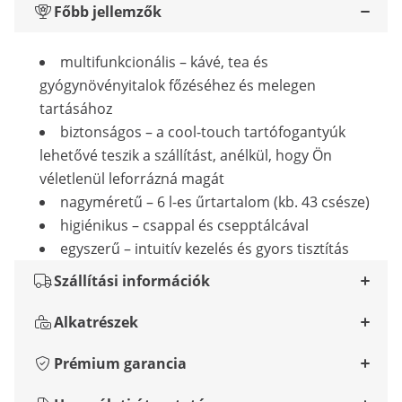
Főbb jellemzők
multifunkcionális – kávé, tea és
gyógynövényitalok főzéséhez és melegen
tartásához
biztonságos – a cool-touch tartófogantyúk
lehetővé teszik a szállítást, anélkül, hogy Ön
véletlenül leforrázná magát
nagyméretű – 6 l-es űrtartalom (kb. 43 csésze)
higiénikus – csappal és csepptálcával
egyszerű – intuitív kezelés és gyors tisztítás
Szállítási információk
Alkatrészek
Prémium garancia