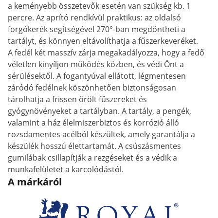
a keményebb összetevők esetén van szükség kb. 1
percre. Az aprító rendkívül praktikus: az oldalsó
forgókerék segítségével 270°-ban megdöntheti a
tartályt, és könnyen eltávolíthatja a fűszerkeveréket.
A fedél két masszív zárja megakadályozza, hogy a fedő
véletlen kinyíljon működés közben, és védi Önt a
sérülésektől. A fogantyúval ellátott, légmentesen
záródó fedélnek köszönhetően biztonságosan
tárolhatja a frissen őrölt fűszereket és
gyógynövényeket a tartályban. A tartály, a pengék,
valamint a ház élelmiszerbiztos és korrózió álló
rozsdamentes acélból készültek, amely garantálja a
készülék hosszú élettartamát. A csúszásmentes
gumilábak csillapítják a rezgéseket és a védik a
munkafelületet a karcolódástól.
A márkáról