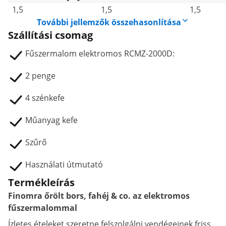
1,5
1,5
1,5
További jellemzők összehasonlítása
Szállítási csomag
Fűszermalom elektromos RCMZ-2000D:
2 penge
4 szénkefe
Műanyag kefe
Szűrő
Használati útmutató
Termékleírás
Finomra őrölt bors, fahéj & co. az elektromos
fűszermalommal
Ízletes ételeket szeretne felszolgálni vendégeinek friss