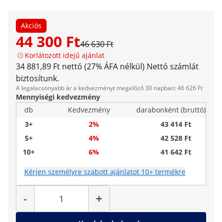
Akciós
44 300 Ft
46 630 Ft
Korlátozott idejű ajánlat
34 881,89 Ft nettó (27% ÁFA nélkül)
Nettó számlát
biztosítunk.
A legalacsonyabb ár a kedvezményt megelőző 30 napban: 46 626 Ft
Mennyiségi kedvezmény
db
Kedvezmény
darabonként (bruttó)
3+
2%
43 414 Ft
5+
4%
42 528 Ft
10+
6%
41 642 Ft
Kérjen személyre szabott ajánlatot 10+ termékre
Mennyiség
-
+