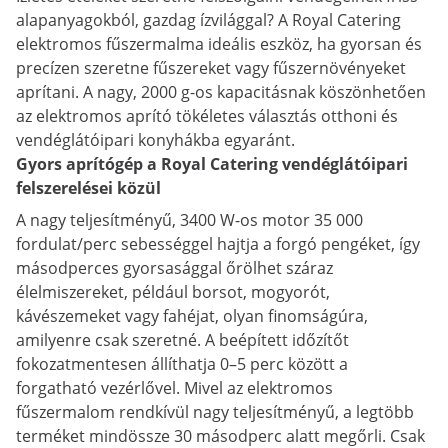
alapanyagokból, gazdag ízvilággal? A Royal Catering
elektromos fűszermalma ideális eszköz, ha gyorsan és
precízen szeretne fűszereket vagy fűszernövényeket
aprítani. A nagy, 2000 g-os kapacitásnak köszönhetően
az elektromos aprító tökéletes választás otthoni és
vendéglátóipari konyhákba egyaránt.
Gyors aprítógép a Royal Catering vendéglátóipari
felszerelései közül
A nagy teljesítményű, 3400 W-os motor 35 000
fordulat/perc sebességgel hajtja a forgó pengéket, így
másodperces gyorsasággal őrölhet száraz
élelmiszereket, például borsot, mogyorót,
kávészemeket vagy fahéjat, olyan finomságúra,
amilyenre csak szeretné. A beépített időzítőt
fokozatmentesen állíthatja 0–5 perc között a
forgatható vezérlővel. Mivel az elektromos
fűszermalom rendkívül nagy teljesítményű, a legtöbb
terméket mindössze 30 másodperc alatt megőrli. Csak