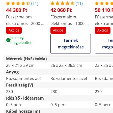
(11)
(11)
44 300 Ft
42 060 Ft
50 110 
Fűszermalom
Fűszermalom
Fűszerm
elektromos - 2000 g -
elektromos - 1000 g -
elektromo
21 x 9.5 cm - 3400 W -
20 x 9 cm - 3000 W -
21 x 9.5 
Akciós
Akciós
Akciós
digitális - Royal
Royal Catering
Royal Cat
Jelenleg
Termék
Te
megjelenített
Catering
megtekintése
megte
Méretek (HxSzéxMa)
26 x 21 x 39 cm
26 x 22 x 36.5 cm
23 x 25 x
Anyag
Rozsdamentes acél
Rozsdamentes acél
Rozsdame
Feszültség [V]
230
230
230
Időzítő - időtartam
0–5 perc
0–5 perc
0–5 perc
Kábel hossza [m]