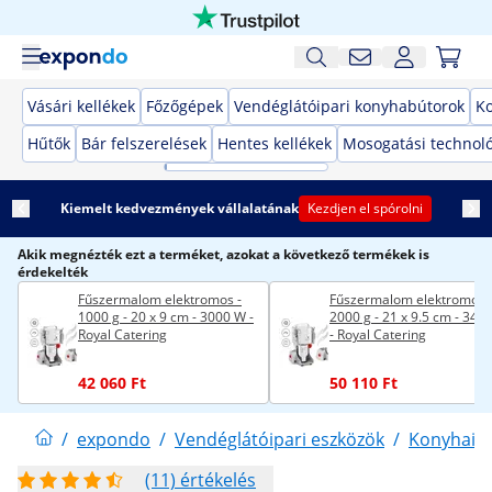
Vásári kellékek
Főzőgépek
Vendéglátóipari konyhabútorok
K
Hűtők
Bár felszerelések
Hentes kellékek
Mosogatási technol
Kiemelt kedvezmények vállalatának
Kezdjen el spórolni
Akik megnézték ezt a terméket, azokat a következő termékek is
érdekelték
Fűszermalom elektromos -
Fűszermalom elektromos 
1000 g - 20 x 9 cm - 3000 W -
2000 g - 21 x 9.5 cm - 340
Royal Catering
- Royal Catering
42 060 Ft
50 110 Ft
/
expondo
/
Vendéglátóipari eszközök
/
Konyhai 
(11) értékelés