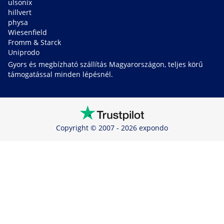
ulsonix
hillvert
physa
Wiesenfield
Fromm & Starck
Uniprodo
Gyors és megbízható szállítás Magyarországon, teljes körű
támogatással minden lépésnél.
Copyright © 2007 - 2026 expondo