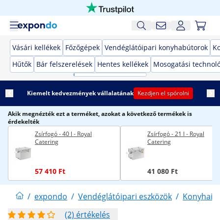
Vásári kellékek
Főzőgépek
Vendéglátóipari konyhabútorok
K
Hűtők
Bár felszerelések
Hentes kellékek
Mosogatási technol
Kiemelt kedvezmények vállalatának
Kezdjen el spórolni
Akik megnézték ezt a terméket, azokat a következő termékek is
érdekelték
Zsírfogó - 40 l - Royal
Zsírfogó - 21 l - Royal
Catering
Catering
57 410 Ft
41 080 Ft
/
expondo
/
Vendéglátóipari eszközök
/
Konyhai 
(2) értékelés