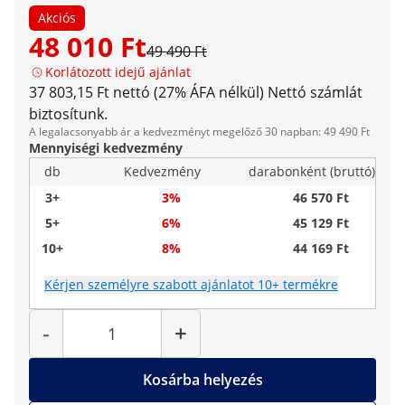
Akciós
48 010 Ft
49 490 Ft
Korlátozott idejű ajánlat
37 803,15 Ft nettó (27% ÁFA nélkül)
Nettó számlát
biztosítunk.
A legalacsonyabb ár a kedvezményt megelőző 30 napban: 49 490 Ft
Mennyiségi kedvezmény
db
Kedvezmény
darabonként (bruttó)
3+
3%
46 570 Ft
5+
6%
45 129 Ft
10+
8%
44 169 Ft
Kérjen személyre szabott ajánlatot 10+ termékre
Mennyiség
-
+
Kosárba helyezés