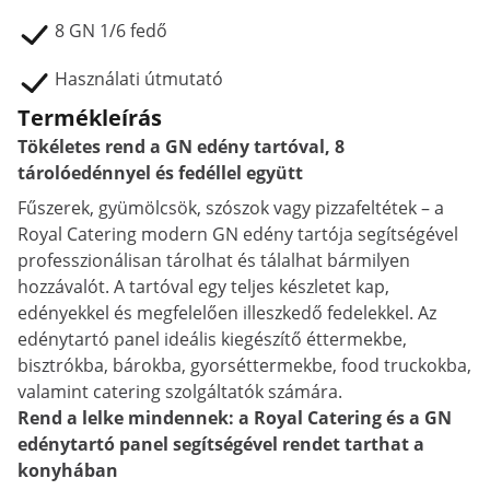
8 GN 1/6 fedő
Használati útmutató
Termékleírás
Tökéletes rend a GN edény tartóval, 8
tárolóedénnyel és fedéllel együtt
Fűszerek, gyümölcsök, szószok vagy pizzafeltétek – a
Royal Catering modern GN edény tartója segítségével
professzionálisan tárolhat és tálalhat bármilyen
hozzávalót. A tartóval egy teljes készletet kap,
edényekkel és megfelelően illeszkedő fedelekkel. Az
edénytartó panel ideális kiegészítő éttermekbe,
bisztrókba, bárokba, gyorséttermekbe, food truckokba,
valamint catering szolgáltatók számára.
Rend a lelke mindennek: a Royal Catering és a GN
edénytartó panel segítségével rendet tarthat a
konyhában