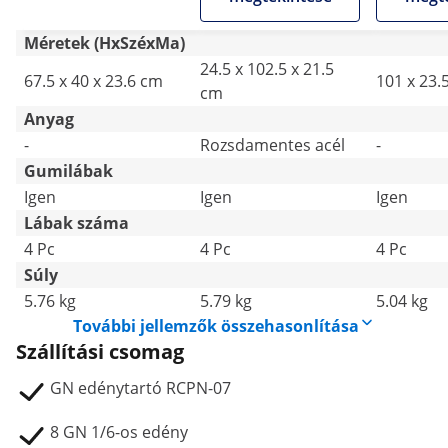
Méretek (HxSzéxMa)
24.5 x 102.5 x 21.5
67.5 x 40 x 23.6 cm
101 x 23.
cm
Anyag
-
Rozsdamentes acél
-
Gumilábak
Igen
Igen
Igen
Lábak száma
4 Pc
4 Pc
4 Pc
Súly
5.76 kg
5.79 kg
5.04 kg
További jellemzők összehasonlítása
Szállítási csomag
GN edénytartó RCPN-07
8 GN 1/6-os edény