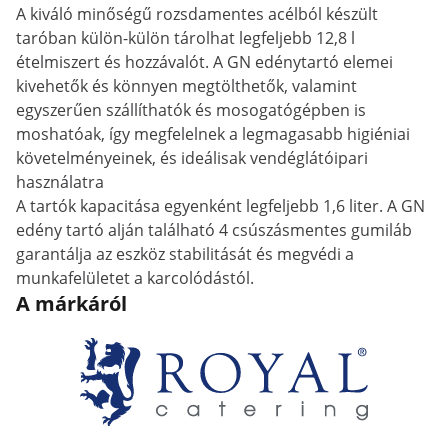
A kiváló minőségű rozsdamentes acélból készült
taróban külön-külön tárolhat legfeljebb 12,8 l
ételmiszert és hozzávalót. A GN edénytartó elemei
kivehetők és könnyen megtölthetők, valamint
egyszerűen szállíthatók és mosogatógépben is
moshatóak, így megfelelnek a legmagasabb higiéniai
követelményeinek, és ideálisak vendéglátóipari
használatra
A tartók kapacitása egyenként legfeljebb 1,6 liter. A GN
edény tartó alján található 4 csúszásmentes gumiláb
garantálja az eszköz stabilitását és megvédi a
munkafelületet a karcolódástól.
A márkáról