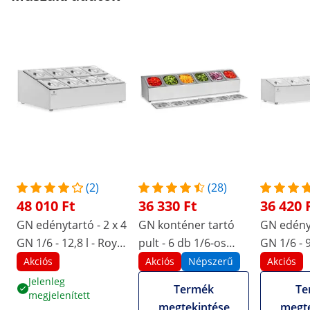
(2)
(28)
48 010 Ft
36 330 Ft
36 420 
GN edénytartó - 2 x 4
GN konténer tartó
GN edényt
GN 1/6 - 12,8 l - Royal
pult - 6 db 1/6-os
GN 1/6 - 9
Catering
edénnyel és fedéllel
Catering
Akciós
Akciós
Népszerű
Akciós
Jelenleg
Termék
Te
megjelenített
megtekintése
megte